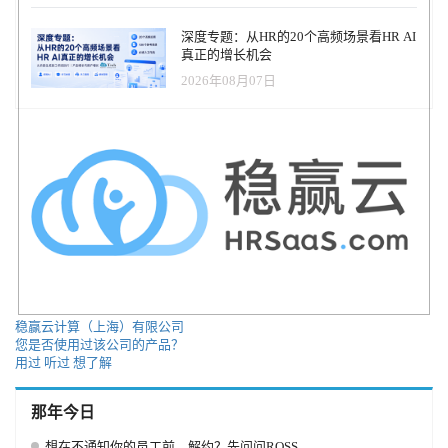
释放组织中每个申请人和员工的潜力，彻底改变企业量化其员工潜
数招聘AI解决方案都使用相同的数据集！您不想整天抬头，要意识
力的方式。当员工从事与其天生优势相关的工作时，他们会更加有
到您的整个办公室都是由名叫贾里德（Jared）的白人组成的，这些
深度专题：从HR的20个高频场景看HR AI
效和参与，对组织的保留，创新和客户关系产生积极影响。 尽管
人去过常春藤联盟，打长曲棍球，读过哈利·波特（这是一个实际例
真正的增长机会
Plum最初是作为一种招聘工具推出的，但该平台的产品已经扩展到
子）！” 麦格雷戈说。 克服这一问题的关键是摆脱经验和资格等特
能够在员工生命周期的每个阶段(包括招聘、人才流动、学习和发
2026年08月07日
质（AI可能会对来自著名大学/公司的候选人产生偏见），而应专注
展，以及识别新兴领导者)实现数据驱动和面向未来的决策。 以上由
于实际人才。这包括创新，适应性和沟通能力–“换句话说，您在简
AI翻译，仅供参考！ 作者： Mayuri Chaudhary 来源：
历上找不到的东西，”她补充道。 5.您可以为建立AI道德框架做出贡
https://www.hrtechnologist.com/news/recruitment-onboarding/talent-data-
献 应对AI偏见的最后一个领域是建立一个全行业的道德AI实施框
platform-plum-raises-42-million-in-seed-funding/
架。 今年，Google成立了高级技术外部咨询委员会（ATEAC），以
开发解决AI和ML偏见的道德框架。尽管理事会的持续时间不会超过
一周，但领先的公司和人力资源专业人员需要齐心协力制定和执行
解决AI偏见的道德法规。 谈到人力资源领域的人工智能伦理时，
HireVue的首席技术官洛伦·拉森（Loren Larsen）说：“由于人工智能
技术对个人和社会的巨大潜在影响，统一的指导原则框架至关重
要，并且必须在很大程度上反映出开发AI解决方案的公司的责任。
如果可以创建任何真正统一的道德框架，我认为它必定是非常高级
的，而且不够细致。” 选择HR技术时将减少AI偏差作为决定因素
稳赢云计算（上海）有限公司
您是否使用过该公司的产品？
这并不是所有的坏消息-创新者现在越来越意识到AI的偏见，并渴望
用过
听过
想了解
设计专门针对这一挑战的解决方案。例如，梅花是一个“人类潜力量
词”，可以解决偏见并支持道德人才决策。此外，基于AI的简历构建
器（例如CareerBuilder的构建器）可以帮助消除潜在的招聘偏见，从
那年今日
而确保公平公正的招聘流程。 对于希望投资前沿技术的公司来说，
这是一个绝佳时机。HR中的AI无疑会改变游戏规则，有助于更深入
想在不通知你的员工前，解约？先问问ROSS