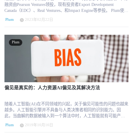
融资由Pearson Ventures领投，现有投资者Export Development
Canada（EDC）、Real Ventures、和Impact Engine等参投。 Plum使雇
主能够利用心理测量数据做出更好的人才决策。该解决方案可贯穿
Plum
2023年02月22日
整个员工生命周期，涉及招聘入职，内部职业流动等。近期美国就
业报告表明，全球失业率正处于历史高位，雇主将继续努力将人才
潜力与增长机会联系起来，这正是Plum想要解决的问题。 Plum的联
合创始人兼首席执行官Caitlin MacGregor评论说：“我们知道只有当
Plum
员工获得发展时，企业才能获得蓬勃发展。我们的投资者专注于创
新，以确保公司为不断变化的工作世界做好准备，我们与投资者都
在密切关注如何将员工与雇主联系起来以提高工作质量。这笔资金
将帮助我们促进销售营销和产品开发，继续扩大Plum的市场影响
力。 Pearson Ventures副总裁Pedro Vasconcellos表示：“Plum在人才管
理领域带来的创新让人感到兴奋，特别是他们专注于将人才与合适
的就业机会联系起来。我们很高兴支持Plum下一阶段的发展，并期
待与他们探索其他的合作机会”。 WorkTech首席分析师兼创始人
偏见是真实的：人力资源AI偏见及其解决方法
George LaRocque评论说：“最近的全球研究表明，各种人才评估软件
被添加到公司的工作技术堆栈中。这表明运用合适的人力资源技术
随着人工智能(AI)在不同领域的兴起，关于偏见可能性的问题也越来
对吸引和支持候选人具有重要作用。 关于Plum Plum使用客观数据
越多。人工智能引擎并不具备与人类决策者相同的识别能力。因
来衡量候选人潜力并将其与相应的工作需求相匹配，从而在整个员
此，当曲解的数据被输入到一个算法中时，人工智能就有可能产生
工生命周期中增强人才决策的准确性。Plum具有无与伦比的可扩展
偏差。 例如，英国特许保险协会（CII）最近的一份报告发现，用于
性，使组织能够量化工作匹配度、提高招聘质量、识别候选人潜
Plum
2019年10月16日
训练AI算法的数据集中普遍存在性别偏见。这也适用于其他行业。
力、为员工提供个性化的职业见解，从而创建一个高绩效团队。