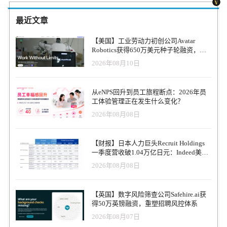
以及与SAP的合作伙伴关系，使企业能够利用预测人员数据来应对这
要谬论。“当我们考虑到AI和ML在社会和商业环境中将扮演的广泛
些挑战。” 这轮420万美元的融资由Real Ventures牵头，这是一家风险
角色时，偏见的问题是无限的。AI和ML并非纯粹的客观数据分析不
最近文章
投资公司，致力于创建新类别的未来创业公司。Real Ventures的合伙
可知过程。 “尽管AI提供的产品非常宝贵，但必须了解这不是一个完
人珍妮特·班尼斯特说：“在接下来的十年中，人们将需要被分配和接
美的系统。正如从业人员使我们相信的那样，它不会为我们提供
【美国】工业劳动力初创公司Avatar
受从未见过的新工作的培训。” “麦肯锡声称，由于未来15年的自动
100％正确或准确的答案。实际上，主题专家告诫我们，可能很难实
Robotics获得650万美元种子轮融资，旨
化，将有4亿至8亿个工作岗位消失。与此同时，2030年将存在的
现完全无偏见的招聘流程。” 3. AI偏见的根本原因在于缺乏行业多样
在打造无限规模的工业劳动力队伍
2026年08月10日
85％的工作岗位今天不存在。” 班尼斯特接着说：“Plum是科学验证
性 随着AI的普及，技术背后的人们需要在工作场所拥抱多样性。例
的预测数据的唯一提供者，可以扩展以使每个人都能在未来的工作
如，亚马逊73％的领导是男性。在Facebook，女性领导率为32.6％。
中找到合适的工作 ，这就是为什么我们认为Plum不仅仅是一个庞大
当AI从历史数据中学习时，这些模式将得到加强。此外，已经发现
从eNPS回升到员工旅程断点：2026年员
的公司，但也对数百万人的生活产生了重大的积极影响。” 其他投资
在人工智能领域存在性别多样性危机，这意味着开发人工智能解决
工体验管理正在发生什么变化？
者包括SAP.iO和BDC Capital的Women in Technology Venture Fund。
方案的人的比例也偏向男性。 Job.com的共同所有者Arran Stewart 详
2026年08月08日
Plum的应用程序与SAP SuccessFactors Recruiting集成，后者是人力资
细阐述了这一挑战：“ AI的种族和性别偏见是谁拥有幕后力量的结
本管理套件的一部分。 “员工在角色中的成功不仅取决于员工的硬技
果。超过70％的计算机程序员是白人，尽管我们尽了最大的努力去
能，还取决于他们的无形特征，”SAP.iO高级副总裁兼常务董事Ram
中立，我们还是在一个固有地贬低妇女和有色人种（有色人种）的
【财报】日本人力巨头Recruit Holdings
Jambunathan博士说。“但是今天，企业仍然依赖传统的措施和评估，
社会中长大的，这显性地和隐性地告诉我们，他们的能力不及白
一季度营收破1.04万亿日元：Indeed美国
这些措施和评估往往容易产生主观偏见.SAP.iO基金投资于Plum，因
人。 。 “这将改变我们的世界观，进而改变我们创造的技术；我们
收入逆势增长30%，AI招聘推动利润率升
2026年08月08日
此我们的客户可以全面了解员工的能力。通过Plum 与
不一定是积极的女权主义者或种族主义者，但我们的环境使我们能
至47.4%
SAP®SuccessFactors® 的整合，企业现在可以提供员工想要和长期成
够使未受挑战的社会根深蒂固的偏见永存。” 4.可以将人工智能转化
功所需的全面人才管理经验。” 传统上，企业不得不依赖仅限于为高
为竞争优势 为了使基于AI的HR真正有效和公平，HR必须将注意力
【英国】数字风险筛查公司Safehire.ai获
级管理人员或高级别职位提供服务的心理测量评估。在Plum之前，
转移到用于机器学习模型的训练数据上。Plum的联合创始人兼首席
得50万英镑融资，重塑招聘风控体系
没有进行过整个组织和整个员工生命周期的心理测量评估。 Plum通
执行官Caitlin McGregor认为，这归结为您利用的数据类型。 “市场上
2026年08月07日
过自动化I / O心理学的专业知识，使最佳实践民主化，使组织能够
雇用的AI解决方案的大部分使用的是在线收集的数据。因此，大多