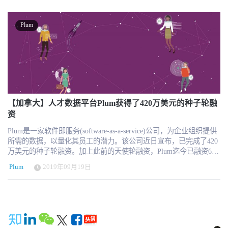
那么，企业如何才能解决人力资源中的AI偏见问题，并在道德上利
Plum被Human Resource Executive评为年度最佳人力资源产品，获得
用该技术的巨大潜力来改善人力资源系统呢？五位领先的专家分享
了Lighthouse Research & Consulting颁发的HR Tech Award奖项。
了他们的见解。 检查AI偏差时要记住的五件事 有趣的是，创建AI
Plum
引擎并非出于偏见。但是，如果使用有偏见的数据集进行训练，他
们很可能会产生偏见。同样，开发人员直到AI引擎开始产生结果后
才可能注意到。 例如，如果不断向自动化招聘人员提供数据，表明
男性更适合担任技术职务，或者女性更适合需要更多软技能的工
作，那么AI招聘工具将使这种偏见永存。通过与来自世界各地的人
力资源专业人员的交谈，我们探讨了该问题的有趣方面。 1.您可能
正在邀请一组偏斜的候选人 通常，在尝试担任软件开发人员，团队
负责人，现场工作人员和C级主管等职位的申请人中，缺乏性别多样
【加拿大】人才数据平台Plum获得了420万美元的种子轮融
性。根本原因是工作说明的表达方式。在招聘阶段出现偏见之前，
资
您已经在与非多样性友好的候选人群打交道。 ADP副总裁兼首席行
Plum是一家软件即服务(software-as-a-service)公司，为企业组织提供
为经济学家约旦·比恩鲍姆（Jordan Birnbaum）分享了他对此的看
所需的数据，以量化其员工的潜力。该公司近日宣布，已完成了420
法：“职位描述是有偏见的温床。我们使用的单词难以置信。“竞争
万美元的种子轮融资。加上此前的天使轮融资，Plum迄今已融资610
性”，“分析性”和“独立性”等词与“协作”，“尽责”和“善于交际”发送的
万美元。 这一声明是在SuccessConnect Las Vegas发布的。
潜意识信息截然不同。 “这些话不仅会影响面试官。他们向求职者发
Plum
2019年09月19日
SuccessFactors是SAP SuccessFactors的年度用户大会，致力于帮助人
送（无意识或无意识的）信息，对最终求职者产生巨大影响。如果“
力资源高管和高级商业领袖解决当今最紧迫的与劳动力相关的挑
ninja”一词出现在您的职位描述中的任何地方，您可能会发现申请人
战，并预测未来的挑战。 “Plum的使命是通过释放人类潜能，为企业
的性别存在差异。” 2. AI不能保证客观的画面 我们经常假设由于基
未来的工作做好准备，”Plum首席执行官Caitlin MacGregor在公告中
于AI的HR工具根据指定的业务规则运行，因此它们始终是客观且符
表示。“在这个自动化和人工智能时代，组织正面临着前所未有的战
合道德的。情况并非总是如此-AI的决策也可能会产生偏差，在实施
略人力规划和人才管理挑战。这笔资金使我们能够扩展我们的团队
前需要仔细考虑。 AVTAR集团总裁Saundarya Rajesh博士警告说，不