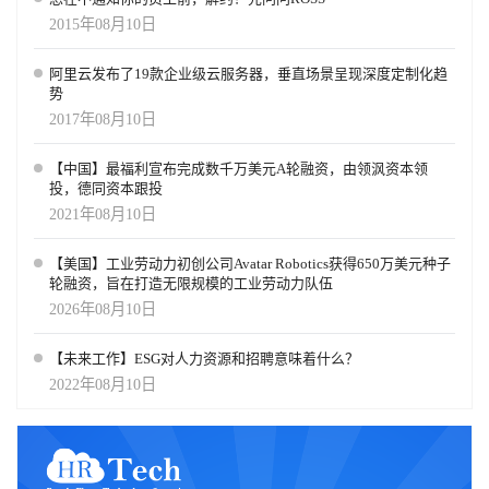
地发掘最聪明的人才。但是，要改变游戏规则，需要经过精心训练
2015年08月10日
的算法，智能地编制招聘信息以及具有战略意义的游戏计划（就人
力资源而言）。这一计划既要有道德意识，又要引人注目。 有了这
阿里云发布了19款企业级云服务器，垂直场景呈现深度定制化趋
些关键的细则，人工智能在你的招聘计划中继续拥有巨大的潜力。
势
以上由AI翻译，仅供参考！ 作者：Chiradeep BasuMallick 来源：
2017年08月10日
https://www.hrtechnologist.com/articles/digital-transformation/experts-
on-ai-bias-in-hr/
【中国】最福利宣布完成数千万美元A轮融资，由领沨资本领
投，德同资本跟投
2021年08月10日
【美国】工业劳动力初创公司Avatar Robotics获得650万美元种子
轮融资，旨在打造无限规模的工业劳动力队伍
2026年08月10日
【未来工作】ESG对人力资源和招聘意味着什么？
2022年08月10日