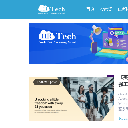
首页
投融资
HR
【英
Rodney Appiah
强工
Ja
Asce
Mar
态系统整合过
济自主
Rodn
作场
更加重要。 Jarvis 通过两个主要部分--Jar