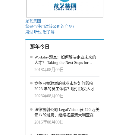
同创始团
改变我们
P 管理和运营的
龙艺集团
的保险集团
您是否使用过该公司的产品？
伙伴关
用过
听过
想了解
那年今日
Workday观点：如何解决企业未来的
人才？ Taking the Next Steps for
Tomorrow's Talent
2018年08月09日
竞争日益激烈的就业市场如何影响
2023 年的员工体验？吸引顶尖人才，
培养员工更高的应变能力
2023年08月09日
法律初创公司 LegalVision 获 420 万美
元 B 轮融资，继续拓展澳大利亚在线
法律市场
2016年08月09日