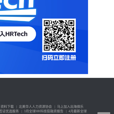
资料下载
|
北美华人人力资源协会
|
马上加入出海俱乐
签证优选服务
|
3月全球HR科技投融资报告
|
4月最新全球