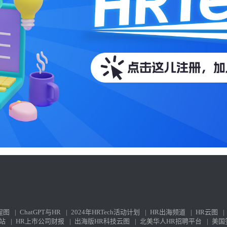
程图
|
ChatGPT与HR
|
2024年HRTech活动计划
|
HR出海频道
|
HR云图
|
站
|
HR上市公司财报
|
出海版HR科技云图
|
北美华人HR招聘平台
|
美国