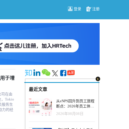
登录
注册
，用于增
最近文章
公司在由
，Tokio
从eNPS回升到员工旅程
相关服务生
断点：2026年员工体验
管理正在发生什么变
2026年08月08日
。传统的工
化？
何时候都