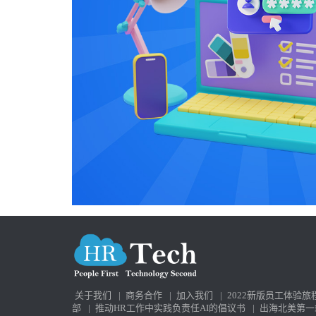
关于我们
|
商务合作
|
加入我们
|
2022新版员工体验旅
部
|
推动HR工作中实践负责任AI的倡议书
|
出海北美第一