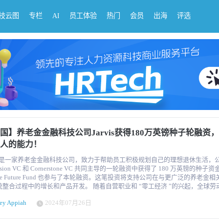
科技云图
专栏
AI
员工体验
热门
会员
出海
评选
国】养老金金融科技公司Jarvis获得180万英镑种子轮融资
人的能力！
rvis是一家养老金金融科技公司，致力于帮助员工积极规划自己的理想退休生活，
nsion VC 和 Cornerstone VC 共同主导的一轮融资中获得了 180 万英镑的种子资金
ine Future Fund 也参与了本轮融资。这笔投资将支持公司在与更广泛的养老金
程中的增长和产品开发。 随着自营职业和 “零工经济 ”的兴起，全球劳动力的经
性不断提高，预计到 2028 年，全球将有超过 50% 的劳动力成为自营职业者
ey Appiah
2024年07月26日
所福利（如养老金）越来越难以获得，因此对综合退休规划工具的需求比以往任
vis 养老金和一个应用程序--提供全面的退休规划解决