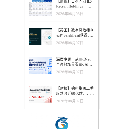
【财报】日本人力巨头
们的养老金
Recruit Holdings 一季
划共同退
度营收破1.04万亿日
广泛的财
2026年08月08日
元：Indeed美国收入逆
势增长30%，AI招聘推
简化了雇主
动利润率升至47.4%
【英国】数字风险筛查
比。这激
公司Safehire.ai获得50
个人提供
万英镑融资，重塑招聘
未雨绸缪
2026年08月07日
风控体系
享受和未
的劳动力提供
深度专题：从HR的20
们不断创新
个高频场景看HR AI真
，并为退休
正的增长机会
2026年08月07日
行业对动
的平台，
【财报】德科集团二季
，还能塑
度营收近60亿欧元，其
中AI代理已覆盖50%收
够积极塑
2026年08月07日
入，招聘服务进入运营
操作的见
重构阶段
 5000
技、能源、