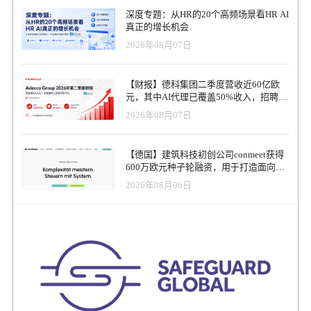
率先加入试点。Tempo 首席执行官 Daniel Beer 表示：“AI 员工能够
深度专题：从HR的20个高频场景看HR AI
从头到尾管理采购流程，这一理念非常契合我们的需求，Gain 的方
真正的增长机会
案正在帮助我们迈向采购智能化的新阶段。” Gain 创始人兼首席执
2026年08月07日
行官 Michael Gabay 曾创办零售自动化平台 Trigo，他表示：“传统自
动化无法解决采购的复杂性，我们希望通过 AI 员工减轻团队负担、
降低成本，并让企业在不确定性环境中获得更强的竞争力。” 本轮融
【财报】德科集团二季度营收近60亿欧
资将用于加强研发，推出更多行业定制化 AI 员工，并推动业务在美
元，其中AI代理已覆盖50%收入，招聘服
国和欧洲的扩展。 关于 GainGain 是一家深科技创业公司，打造可
务进入运营重构阶段
2026年08月07日
“雇佣”的 AI 员工团队，帮助企业在采购与供应链管理中实现规模化
效率与合规性。其产品由一支在 AI、大数据与网络安全领域具有深
厚经验的团队研发，致力于为全球企业提供可见、可衡量的业务价
【德国】建筑科技初创公司conmeet获得
值。
600万欧元种子轮融资，用于打造面向贸
易和建筑行业的AI操作系统
2026年08月06日