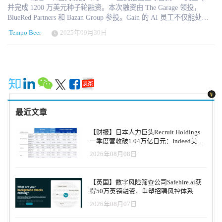
并完成 1200 万美元种子轮融资。本次融资由 The Garage 领投，
BlueRed Partners 和 Bazan Group 参投。Gain 的 AI 员工不仅能处理
采购中的重复性交易，还能独立完成品类策略、供应商谈判、合同
Tempo Beer
2025年09月30日
执行与异常管理，全流程覆盖。其创新的“按结果付费”模式，区别于
传统 SaaS 收费方式，显著降低了企业试点成本。目前，零售、快
消、能源和化工等行业已在试点。Tempo 啤酒和 Bazan Group 已率
先应用，Gain 的虚拟员工 Natalie 与 Bob 已经开始工作。 【2025年9
月30日 以色列特拉维夫】——专注于智能采购与供应链管理的深科
技创业公司 Gain 宣布完成 1200万美元种子轮融资，由 The Garage
领投，BlueRed Partners 和 Bazan Group 参投。与此同时，公司正式
推出其核心产品——“AI员工”，通过智能化自主执行，实现从采购
最近文章
策略、供应商谈判到合同执行与交易处理的全流程覆盖。 在全球地
缘政治紧张和贸易摩擦加剧的背景下，企业采购与供应链面临前所
【财报】日本人力巨头Recruit Holdings
未有的复杂性。尤其是零售、快消、能源和化工等行业，大量低价
一季度营收破1.04万亿日元：Indeed美国
值但不可忽视的“长尾采购”长期存在效率低下和成本隐形增加的问
收入逆势增长30%，AI招聘推动利润率升
2026年08月08日
题。Gain 的 AI 员工通过高级推理和行业定制训练，能够处理结构化
至47.4%
与非结构化场景，既能自动化执行日常任务，也能在谈判和合规环
节展现专业判断。 Gain 的两位首发 AI 员工分别是： Natalie：擅长
【英国】数字风险筛查公司Safehire.ai获
品类策略和复杂供应商谈判； Bob：负责合同管理、ERP 更新及日
得50万英镑融资，重塑招聘风控体系
常采购执行。 与传统 SaaS 按席位收费模式不同，Gain 采用 “按结果
2026年08月07日
付费（Pay per Outcome）” 的创新商业模式，让企业在可控成本下快
速试点并验证价值。 目前，Bazan Group 与 Tempo Beer Industries 已