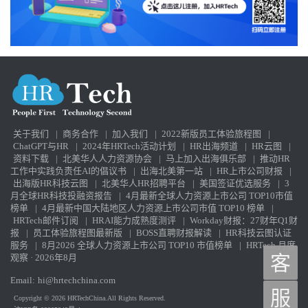
关于我们
|
商务合作
|
加入我们
|
2022新版员工体验旅程图
|
ChatGPT与HR
|
2024年HRTech活动计划
|
HR出海频道
|
HR云图
|
资料下载
|
北美华人人力资源协会
|
马上加入出海俱乐部
|
推动HR
工作中实践负责任AI的倡议书
|
出海北美第一站
|
HR上市公司财报
|
出海版HR科技云图
|
北美华人HR招聘平台
|
美国签证优选服务
|
3
月全球HR科技投融资报告
|
4月最新全球人力资源上市公司 TOP10市值
榜单
|
4月最新中国大陆地区人力资源上市公司市值 TOP10 榜单
|
HRTech邮件订阅
|
HRAI能力成熟度测评
|
Workday财报：27财年Q1财
报
|
员工体验旅程图最新版
|
BOSS直聘财报解读
|
HR科技云图认证
服务
|
8月2026 全球人力资源上市公司 TOP10 市值榜单
|
HRTech 月度
观察 · 2026年8月
客
Email:
hi@hrtechchina.com
服
Copyright © 2026 HRTechChina.All Rights Reserved.