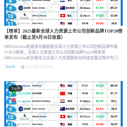
会有一定的浮动，仅供参考。 全球人力资源上市公司创新品牌市值
坛，表彰认可业内先进。
Top20榜单每月的最后一个交易日（当地时间）收盘市值和股价为基
准，同时以当天汇率兑换美元市值排名。 关于创新品牌榜单评选核
心基于以下几个方面： 对于中国HR行业发展具有极大参考和标杆作
用 实际业务发展中具有创新业务和创新举措 不同业态和不同国家的
多样性分布考虑 遴选名单重点参考HRTech LRP品牌监测指数 榜单
【榜单】2025最新全球人力资源上市公司创新品牌TOP20榜
不包含市值核心构成非HR业务的公司 入围门槛的市值最低为10亿美
单发布（截止至9月30日收盘）
元 每月设有动态调整，更具行业参考价值 ps:连续3个月市值低于10
HRTechChina权威发布最新版全球人力资源上市公司创新品牌市值
亿美元，我们将会从榜单中移除，新增替补机构信息。 · 强烈推荐
TOP20榜单，全球人力资源上市公司创新品牌Top20榜单是
订阅HRTech的每周咨讯，了解最新的人力资源科技新闻、趋势和资
HRTechChina在长期关注全球人力资源服务及科技发展过程中专门打
源。 https://www.hrtechchina.com/email/email.html HRTechChina将一
造创新榜单。 2025年最新的全球人力资源上市公司创新品牌20强市
如既往的加大对于行业观察和报道，将全球最新最前沿最优质的
Top20
2025年10月10日
值榜单，为我们提供了一个观察这个行业动态和趋势的窗口。随着
HRTech资讯第一时间与中国同仁分享！ 关于HRTechHRTech 领先的
财报发布和各国经济情况的不同，不同细分领域的HR上市机构也遇
专注人力资源科技商业服务平台，作为HR领域唯一深度垂直独立的
到了不同的表现。一起来看看。 2025全球人力资源上市公司创新品
第三方专业服务机构，致力于推动人力资源科技进步与发展，持续
牌市值TOP20榜单（2025年10月新版） 更多信息可以关注
引领行业新科技新趋势新产品新方向。HRTech核心报道HR科技创新
Top20
HRTechChina.com (另微信公众号压缩图片压缩的很厉害，高清的可
企业与产品，关注并实时分享全球的人力资源科技资讯。定期发布
以访问网站获取 ) 特别注意，因以美元为单位，所以在汇率换算中
行业市值榜单和HR科技云图，持续举办高品质的专业前沿峰会论
会有一定的浮动，仅供参考。 全球人力资源上市公司创新品牌市值
坛，表彰认可业内先进。
Top20榜单每月的最后一个交易日（当地时间）收盘市值和股价为基
准，同时以当天汇率兑换美元市值排名。 关于创新品牌榜单评选核
心基于以下几个方面： 对于中国HR行业发展具有极大参考和标杆作
用 实际业务发展中具有创新业务和创新举措 不同业态和不同国家的