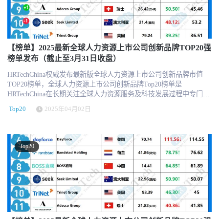
Top20榜单每月的最后一个交易日（当地时间）收盘市值和股价为基
准，同时以当天汇率兑换美元市值排名。 关于创新品牌榜单评选核
心基于以下几个方面： 对于中国HR行业发展具有极大参考和标杆作
用 实际业务发展中具有创新业务和创新举措 不同业态和不同国家的
多样性分布考虑 遴选名单重点参考HRTech LRP品牌监测指数 榜单
【榜单】2025最新全球人力资源上市公司创新品牌TOP20强
不包含市值核心构成非HR业务的公司 入围门槛的市值最低为10亿美
榜单发布（截止至3月31日收盘）
元 每月设有动态调整，更具行业参考价值 ps:连续3个月市值低于10
HRTechChina权威发布最新版全球人力资源上市公司创新品牌市值
亿美元，我们将会从榜单中移除，新增替补机构信息。 · 强烈推荐
TOP20榜单，全球人力资源上市公司创新品牌Top20榜单是
订阅HRTech的每周咨讯，了解最新的人力资源科技新闻、趋势和资
HRTechChina在长期关注全球人力资源服务及科技发展过程中专门打
源。 https://www.hrtechchina.com/email/email.html HRTechChina将一
造创新榜单。 2025年最新的全球人力资源上市公司创新品牌20强市
如既往的加大对于行业观察和报道，将全球最新最前沿最优质的
Top20
2025年04月02日
值榜单，为我们提供了一个观察这个行业动态和趋势的窗口。随着
HRTech资讯第一时间与中国同仁分享！ 关于HRTechHRTech 领先的
财报发布和各国经济情况的不同，不同细分领域的HR上市机构也遇
专注人力资源科技商业服务平台，作为HR领域唯一深度垂直独立的
到了不同的表现。一起来看看。 2025全球人力资源上市公司创新品
第三方专业服务机构，致力于推动人力资源科技进步与发展，持续
牌市值TOP20榜单（2025年4月新版） 更多信息可以关注
引领行业新科技新趋势新产品新方向。HRTech核心报道HR科技创新
Top20
HRTechChina.com (另微信公众号压缩图片压缩的很厉害，高清的可
企业与产品，关注并实时分享全球的人力资源科技资讯。定期发布
以访问网站获取 ) 特别注意，因以美元为单位，所以在汇率换算中
行业市值榜单和HR科技云图，持续举办高品质的专业前沿峰会论
会有一定的浮动，仅供参考。 全球人力资源上市公司创新品牌市值
坛，表彰认可业内先进。
Top20榜单每月的最后一个交易日（当地时间）收盘市值和股价为基
准，同时以当天汇率兑换美元市值排名。 关于创新品牌榜单评选核
心基于以下几个方面： 对于中国HR行业发展具有极大参考和标杆作
用 实际业务发展中具有创新业务和创新举措 不同业态和不同国家的