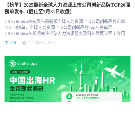
多样性分布考虑 遴选名单重点参考HRTech LRP品牌监测指数 榜单
【榜单】2025最新全球人力资源上市公司创新品牌TOP20强
不包含市值核心构成非HR业务的公司 入围门槛的市值最低为10亿美
榜单发布（截止至7月31日收盘）
元 每月设有动态调整，更具行业参考价值 ps:连续3个月市值低于10
HRTechChina权威发布最新版全球人力资源上市公司创新品牌市值
亿美元，我们将会从榜单中移除，新增替补机构信息。 · 强烈推荐
TOP20榜单，全球人力资源上市公司创新品牌Top20榜单是
订阅HRTech的每周咨讯，了解最新的人力资源科技新闻、趋势和资
HRTechChina在长期关注全球人力资源服务及科技发展过程中专门打
源。 https://www.hrtechchina.com/email/email.html HRTechChina将一
造创新榜单。 2025年最新的全球人力资源上市公司创新品牌20强市
如既往的加大对于行业观察和报道，将全球最新最前沿最优质的
Top20
2025年08月04日
值榜单，为我们提供了一个观察这个行业动态和趋势的窗口。随着
HRTech资讯第一时间与中国同仁分享！ 关于HRTechHRTech 领先的
财报发布和各国经济情况的不同，不同细分领域的HR上市机构也遇
专注人力资源科技商业服务平台，作为HR领域唯一深度垂直独立的
到了不同的表现。一起来看看。 2025全球人力资源上市公司创新品
第三方专业服务机构，致力于推动人力资源科技进步与发展，持续
牌市值TOP20榜单（2025年8月新版） 更多信息可以关注
引领行业新科技新趋势新产品新方向。HRTech核心报道HR科技创新
HRTechChina.com (另微信公众号压缩图片压缩的很厉害，高清的可
企业与产品，关注并实时分享全球的人力资源科技资讯。定期发布
以访问网站获取 ) 特别注意，因以美元为单位，所以在汇率换算中
行业市值榜单和HR科技云图，持续举办高品质的专业前沿峰会论
会有一定的浮动，仅供参考。 全球人力资源上市公司创新品牌市值
坛，表彰认可业内先进。
Top20榜单每月的最后一个交易日（当地时间）收盘市值和股价为基
准，同时以当天汇率兑换美元市值排名。 关于创新品牌榜单评选核
心基于以下几个方面： 对于中国HR行业发展具有极大参考和标杆作
用 实际业务发展中具有创新业务和创新举措 不同业态和不同国家的
多样性分布考虑 遴选名单重点参考HRTech LRP品牌监测指数 榜单
不包含市值核心构成非HR业务的公司 入围门槛的市值最低为10亿美
元 每月设有动态调整，更具行业参考价值 ps:连续3个月市值低于10
亿美元，我们将会从榜单中移除，新增替补机构信息。 · 强烈推荐