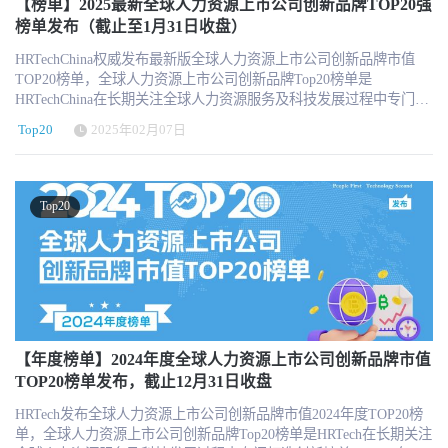
多样性分布考虑 遴选名单重点参考HRTech LRP品牌监测指数 榜单
【榜单】2025最新全球人力资源上市公司创新品牌TOP20强
不包含市值核心构成非HR业务的公司 入围门槛的市值最低为10亿美
榜单发布（截止至1月31日收盘）
元 每月设有动态调整，更具行业参考价值 ps:连续3个月市值低于10
HRTechChina权威发布最新版全球人力资源上市公司创新品牌市值
亿美元，我们将会从榜单中移除，新增替补机构信息。 · 强烈推荐
TOP20榜单，全球人力资源上市公司创新品牌Top20榜单是
订阅HRTech的每周咨讯，了解最新的人力资源科技新闻、趋势和资
HRTechChina在长期关注全球人力资源服务及科技发展过程中专门打
源。 https://www.hrtechchina.com/email/email.html HRTechChina将一
造的创新榜单。 2025年最新的全球人力资源上市公司创新品牌20强
如既往的加大对于行业观察和报道，将全球最新最前沿最优质的
Top20
2025年02月07日
市值榜单，为我们提供了一个观察这个行业动态和趋势的窗口。随
HRTech资讯第一时间与中国同仁分享！ 关于HRTechHRTech 领先的
着财报发布和各国经济情况的不同，不同细分领域的HR上市机构也
专注人力资源科技商业服务平台，作为HR领域唯一深度垂直独立的
遇到了不同的表现。一起来看看。 2025全球人力资源上市公司创新
第三方专业服务机构，致力于推动人力资源科技进步与发展，持续
品牌市值TOP20榜单（2025年2月新版） 更多信息可以关注
引领行业新科技新趋势新产品新方向。HRTech核心报道HR科技创新
Top20
HRTechChina.com (另微信公众号压缩图片压缩的很厉害，高清的可
企业与产品，关注并实时分享全球的人力资源科技资讯。定期发布
以访问网站获取 ) 特别注意，因以美元为单位，所以在汇率换算中
行业市值榜单和HR科技云图，持续举办高品质的专业前沿峰会论
会有一定的浮动，仅供参考。 全球人力资源上市公司创新品牌市值
坛，表彰认可业内先进。
Top20榜单每月的最后一个交易日（当地时间）收盘市值和股价为基
准，同时以当天汇率兑换美元市值排名。 关于创新品牌榜单评选核
心基于以下几个方面： 对于中国HR行业发展具有极大参考和标杆作
用 实际业务发展中具有创新业务和创新举措 不同业态和不同国家的
多样性分布考虑 遴选名单重点参考HRTech LRP品牌监测指数 榜单
【年度榜单】2024年度全球人力资源上市公司创新品牌市值
不包含市值核心构成非HR业务的公司 入围门槛的市值最低为10亿美
TOP20榜单发布，截止12月31日收盘
元 每月设有动态调整，更具行业参考价值 ps:连续3个月市值低于10
HRTech发布全球人力资源上市公司创新品牌市值2024年度TOP20榜
亿美元，我们将会从榜单中移除，新增替补机构信息。 · 强烈推荐
单，全球人力资源上市公司创新品牌Top20榜单是HRTech在长期关注
订阅HRTech的每周咨讯，了解最新的人力资源科技新闻、趋势和资