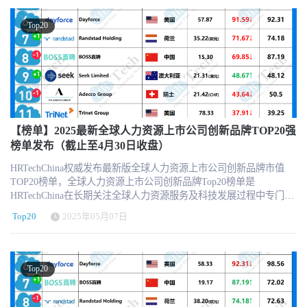
订阅HRTech的每周咨讯，了解最新的人力资源科技新闻、趋势和资
源。 https://www.hrtechchina.com/email/email.html HRTechChina将一
Top20
如既往的加大对于行业观察和报道，将全球最新最前沿最优质的
HRTech资讯第一时间与中国同仁分享！ 关于HRTechHRTech 领先的
专注人力资源科技商业服务平台，作为HR领域唯一深度垂直独立的
第三方专业服务机构，致力于推动人力资源科技进步与发展，持续
引领行业新科技新趋势新产品新方向。HRTech核心报道HR科技创新
企业与产品，关注并实时分享全球的人力资源科技资讯。定期发布
行业市值榜单和HR科技云图，持续举办高品质的专业前沿峰会论
坛，表彰认可业内先进。
【榜单】2025最新全球人力资源上市公司创新品牌TOP20强
榜单发布（截止至4月30日收盘）
HRTechChina权威发布最新版全球人力资源上市公司创新品牌市值
TOP20榜单，全球人力资源上市公司创新品牌Top20榜单是
HRTechChina在长期关注全球人力资源服务及科技发展过程中专门打
造创新榜单。 2025年最新的全球人力资源上市公司创新品牌20强市
Top20
2025年05月07日
值榜单，为我们提供了一个观察这个行业动态和趋势的窗口。随着
财报发布和各国经济情况的不同，不同细分领域的HR上市机构也遇
到了不同的表现。一起来看看。 2025全球人力资源上市公司创新品
牌市值TOP20榜单（2025年5月新版） 更多信息可以关注
Top20
HRTechChina.com (另微信公众号压缩图片压缩的很厉害，高清的可
以访问网站获取 ) 特别注意，因以美元为单位，所以在汇率换算中
会有一定的浮动，仅供参考。 全球人力资源上市公司创新品牌市值