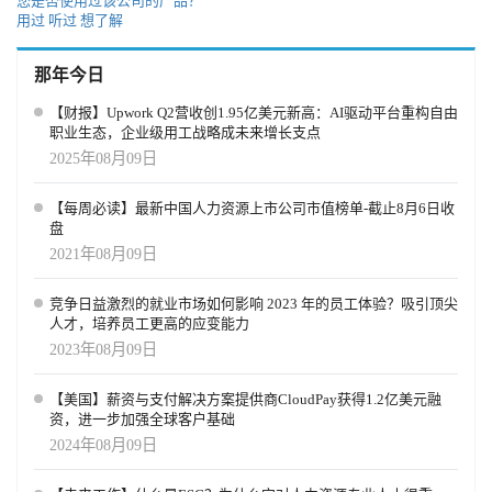
您是否使用过该公司的产品？
用过
听过
想了解
那年今日
【财报】Upwork Q2营收创1.95亿美元新高：AI驱动平台重构自由
职业生态，企业级用工战略成未来增长支点
2025年08月09日
【每周必读】最新中国人力资源上市公司市值榜单-截止8月6日收
盘
2021年08月09日
竞争日益激烈的就业市场如何影响 2023 年的员工体验？吸引顶尖
人才，培养员工更高的应变能力
2023年08月09日
【美国】薪资与支付解决方案提供商CloudPay获得1.2亿美元融
资，进一步加强全球客户基础
2024年08月09日