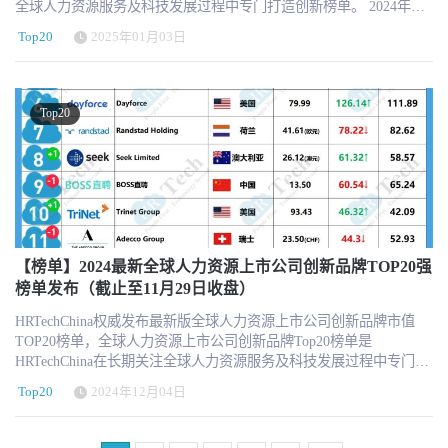
全球人力资源服务及科技发展过程中专门打造创新榜单。 2024年最
源。 https://www.hrtechchina.com/email/email.html HRTechChina将一
新的全球人力资源上市公司创新品牌20强市值榜单，为我们提供了
如既往的加大对于行业观察和报道，将全球最新最前沿最优质的
Top20
2025年01月03日
一个观察这个行业动态和趋势的窗口。随着财报发布和各国经济情
HRTech资讯第一时间与中国同仁分享！ 关于HRTechHRTech 领先的
况的不同，不同细分领域的HR上市机构也遇到了不同的表现。一起
专注人力资源科技商业服务平台，作为HR领域唯一深度垂直独立的
来看看。 全球人力资源上市公司创新品牌市值2024年度Top20榜单以
第三方专业服务机构，致力于推动人力资源科技进步与发展，持续
12月最后一个交易日（12月31日）收盘市值和股价为基准，更多可
引领行业新科技新趋势新产品新方向。HRTech核心报道HR科技创新
Top20
以看榜单和后续解读。 全球人力资源上市公司创新品牌市值2024年
企业与产品，关注并实时分享全球的人力资源科技资讯。定期发布
度TOP20榜单（2024年12月31日收盘） 更多信息可以关注
行业市值榜单和HR科技云图，持续举办高品质的专业前沿峰会论
HRTechChina.com (另微信公众号压缩图片压缩的很厉害，高清的可
坛，表彰认可业内先进。
以访问网站获取 ) 特别注意，因以美元为单位，所以在汇率换算中
会有一定的浮动，仅供参考。 全球人力资源上市公司创新品牌市值
Top20榜单每月的最后一个交易日（当地时间）收盘市值和股价为基
准，同时以当天汇率兑换美元市值排名。 关于创新品牌榜单评选核
心基于以下几个方面： 对于中国HR行业发展具有极大参考和标杆作
【榜单】2024最新全球人力资源上市公司创新品牌TOP20强
用 实际业务发展中具有创新业务和创新举措 不同业态和不同国家的
榜单发布（截止至11月29日收盘）
多样性分布考虑 遴选名单重点参考HRTech LRP品牌监测指数 榜单
HRTechChina权威发布最新版全球人力资源上市公司创新品牌市值
不包含市值核心构成非HR业务的公司 入围门槛的市值最低为10亿美
TOP20榜单，全球人力资源上市公司创新品牌Top20榜单是
元 每月设有动态调整，更具行业参考价值 ps:连续3个月市值低于10
HRTechChina在长期关注全球人力资源服务及科技发展过程中专门打
亿美元，我们将会从榜单中移除，新增替补机构信息。 · 强烈推荐
造创新榜单。 2024年最新的全球人力资源上市公司创新品牌20强市
订阅HRTech的每周通讯，了解最新的人力资源科技新闻、趋势和资
Top20
2024年12月04日
值榜单，为我们提供了一个观察这个行业动态和趋势的窗口。随着
源。 https://www.hrtechchina.com/email/email.html HRTechChina将一
财报发布和各国经济情况的不同，不同细分领域的HR上市机构也遇
如既往的加大对于行业观察和报道，将全球最新最前沿最优质的
到了不同的表现。一起来看看。 2024全球人力资源上市公司创新品
HRTech资讯第一时间与中国同仁分享！ 关于HRTechHRTech 领先的