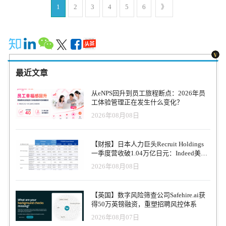
牌市值TOP20榜单（2024年12月新版） 更多信息可以关注
1
2
3
4
5
6
》
专注人力资源科技商业服务平台，作为HR领域唯一深度垂直独立的
HRTechChina.com (另微信公众号压缩图片压缩的很厉害，高清的可
第三方专业服务机构，致力于推动人力资源科技进步与发展，持续
以访问网站获取 ) 特别注意，因以美元为单位，所以在汇率换算中
引领行业新科技新趋势新产品新方向。HRTech核心报道HR科技创新
会有一定的浮动，仅供参考。 全球人力资源上市公司创新品牌市值
企业与产品，关注并实时分享全球的人力资源科技资讯。定期发布
Top20榜单每月的最后一个交易日（当地时间）收盘市值和股价为基
行业市值榜单和HR科技云图，持续举办高品质的专业前沿峰会论
准，同时以当天汇率兑换美元市值排名。 关于创新品牌榜单评选核
坛，表彰认可业内先进。
心基于以下几个方面： 对于中国HR行业发展具有极大参考和标杆作
最近文章
用 实际业务发展中具有创新业务和创新举措 不同业态和不同国家的
多样性分布考虑 遴选名单重点参考HRTech LRP品牌监测指数 榜单
从eNPS回升到员工旅程断点：2026年员
不包含市值核心构成非HR业务的公司 入围门槛的市值最低为10亿美
工体验管理正在发生什么变化？
元 每月设有动态调整，更具行业参考价值 ps:连续3个月市值低于10
2026年08月08日
亿美元，我们将会从榜单中移除，新增替补机构信息。 · 强烈推荐
订阅HRTech的每周通讯，了解最新的人力资源科技新闻、趋势和资
源。 https://www.hrtechchina.com/email/email.html HRTechChina将一
【财报】日本人力巨头Recruit Holdings
如既往的加大对于行业观察和报道，将全球最新最前沿最优质的
一季度营收破1.04万亿日元：Indeed美国
HRTech资讯第一时间与中国同仁分享！ 关于HRTechHRTech 领先的
收入逆势增长30%，AI招聘推动利润率升
2026年08月08日
专注人力资源科技商业服务平台，作为HR领域唯一深度垂直独立的
至47.4%
第三方专业服务机构，致力于推动人力资源科技进步与发展，持续
引领行业新科技新趋势新产品新方向。HRTech核心报道HR科技创新
【英国】数字风险筛查公司Safehire.ai获
企业与产品，关注并实时分享全球的人力资源科技资讯。定期发布
得50万英镑融资，重塑招聘风控体系
行业市值榜单和HR科技云图，持续举办高品质的专业前沿峰会论
2026年08月07日
坛，表彰认可业内先进。