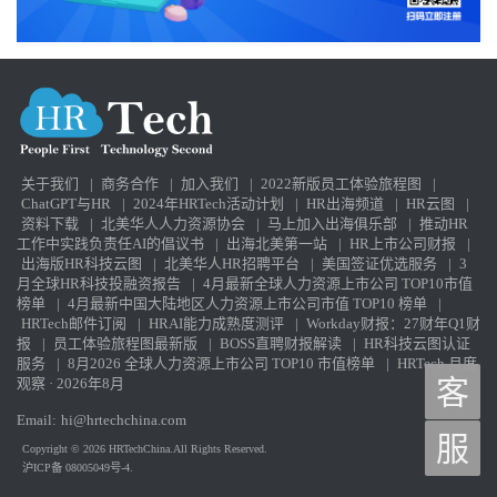
关于我们
|
商务合作
|
加入我们
|
2022新版员工体验旅程图
|
ChatGPT与HR
|
2024年HRTech活动计划
|
HR出海频道
|
HR云图
|
资料下载
|
北美华人人力资源协会
|
马上加入出海俱乐部
|
推动HR
工作中实践负责任AI的倡议书
|
出海北美第一站
|
HR上市公司财报
|
出海版HR科技云图
|
北美华人HR招聘平台
|
美国签证优选服务
|
3
月全球HR科技投融资报告
|
4月最新全球人力资源上市公司 TOP10市值
榜单
|
4月最新中国大陆地区人力资源上市公司市值 TOP10 榜单
|
HRTech邮件订阅
|
HRAI能力成熟度测评
|
Workday财报：27财年Q1财
报
|
员工体验旅程图最新版
|
BOSS直聘财报解读
|
HR科技云图认证
服务
|
8月2026 全球人力资源上市公司 TOP10 市值榜单
|
HRTech 月度
客
观察 · 2026年8月
Email:
hi@hrtechchina.com
服
Copyright © 2026 HRTechChina.All Rights Reserved.
沪ICP备 08005049号-4.