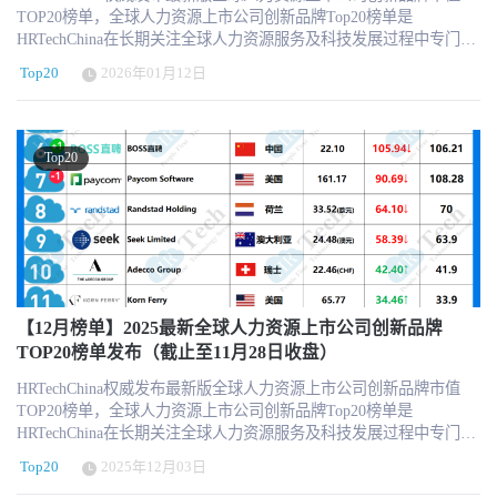
TOP20榜单，全球人力资源上市公司创新品牌Top20榜单是
HRTechChina在长期关注全球人力资源服务及科技发展过程中专门打
造创新榜单。 2026年最新的全球人力资源上市公司创新品牌20强市
Top20
2026年01月12日
值榜单，为我们提供了一个观察这个行业动态和趋势的窗口。随着
财报发布和各国经济情况的不同，不同细分领域的HR上市机构也遇
到了不同的表现。一起来看看。 2026全球人力资源上市公司创新品
牌市值TOP20榜单（2026年1月新版） 更多信息可以关注
Top20
HRTechChina.com (另微信公众号压缩图片压缩的很厉害，高清的可
以访问网站获取 ) 特别注意，因以美元为单位，所以在汇率换算中
会有一定的浮动，仅供参考。 全球人力资源上市公司创新品牌市值
Top20榜单每月的最后一个交易日（当地时间）收盘市值和股价为基
准，同时以当天汇率兑换美元市值排名。 关于创新品牌榜单评选核
心基于以下几个方面： 对于中国HR行业发展具有极大参考和标杆作
用 实际业务发展中具有创新业务和创新举措 不同业态和不同国家的
多样性分布考虑 遴选名单重点参考HRTech LRP品牌监测指数 榜单
【12月榜单】2025最新全球人力资源上市公司创新品牌
不包含市值核心构成非HR业务的公司 入围门槛的市值最低为10亿美
TOP20榜单发布（截止至11月28日收盘）
元 每月设有动态调整，更具行业参考价值 ps:连续3个月市值低于10
HRTechChina权威发布最新版全球人力资源上市公司创新品牌市值
亿美元，我们将会从榜单中移除，新增替补机构信息。 · 强烈推荐
TOP20榜单，全球人力资源上市公司创新品牌Top20榜单是
订阅HRTech的每周咨讯，了解最新的人力资源科技新闻、趋势和资
HRTechChina在长期关注全球人力资源服务及科技发展过程中专门打
源。 https://www.hrtechchina.com/email/email.html HRTechChina将一
造创新榜单。 2025年最新的全球人力资源上市公司创新品牌20强市
如既往的加大对于行业观察和报道，将全球最新最前沿最优质的
Top20
2025年12月03日
值榜单，为我们提供了一个观察这个行业动态和趋势的窗口。随着
HRTech资讯第一时间与中国同仁分享！ 关于HRTechHRTech 领先的