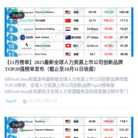
财报发布和各国经济情况的不同，不同细分领域的HR上市机构也遇
专注人力资源科技商业服务平台，作为HR领域唯一深度垂直独立的
到了不同的表现。一起来看看。 2025全球人力资源上市公司创新品
第三方专业服务机构，致力于推动人力资源科技进步与发展，持续
牌市值TOP20榜单（2025年12月新版） 更多信息可以关注
引领行业新科技新趋势新产品新方向。HRTech核心报道HR科技创新
Top20
HRTechChina.com (另微信公众号压缩图片压缩的很厉害，高清的可
企业与产品，关注并实时分享全球的人力资源科技资讯。定期发布
以访问网站获取 ) 特别注意，因以美元为单位，所以在汇率换算中
行业市值榜单和HR科技云图，持续举办高品质的专业前沿峰会论
会有一定的浮动，仅供参考。 全球人力资源上市公司创新品牌市值
坛，表彰认可业内先进。
Top20榜单每月的最后一个交易日（当地时间）收盘市值和股价为基
准，同时以当天汇率兑换美元市值排名。 关于创新品牌榜单评选核
心基于以下几个方面： 对于中国HR行业发展具有极大参考和标杆作
用 实际业务发展中具有创新业务和创新举措 不同业态和不同国家的
多样性分布考虑 遴选名单重点参考HRTech LRP品牌监测指数 榜单
【11月榜单】2025最新全球人力资源上市公司创新品牌
不包含市值核心构成非HR业务的公司 入围门槛的市值最低为10亿美
TOP20强榜单发布（截止至10月31日收盘）
元 每月设有动态调整，更具行业参考价值 ps:连续3个月市值低于10
HRTechChina权威发布最新版全球人力资源上市公司创新品牌市值
亿美元，我们将会从榜单中移除，新增替补机构信息。 · 强烈推荐
TOP20榜单，全球人力资源上市公司创新品牌Top20榜单是
订阅HRTech的每周咨讯，了解最新的人力资源科技新闻、趋势和资
HRTechChina在长期关注全球人力资源服务及科技发展过程中专门打
源。 https://www.hrtechchina.com/email/email.html HRTechChina将一
造创新榜单。 2025年最新的全球人力资源上市公司创新品牌20强市
如既往的加大对于行业观察和报道，将全球最新最前沿最优质的
Top20
2025年11月07日
值榜单，为我们提供了一个观察这个行业动态和趋势的窗口。随着
HRTech资讯第一时间与中国同仁分享！ 关于HRTechHRTech 领先的
财报发布和各国经济情况的不同，不同细分领域的HR上市机构也遇
专注人力资源科技商业服务平台，作为HR领域唯一深度垂直独立的
到了不同的表现。一起来看看。 2025全球人力资源上市公司创新品
第三方专业服务机构，致力于推动人力资源科技进步与发展，持续
牌市值TOP20榜单（2025年11月新版） 更多信息可以关注
引领行业新科技新趋势新产品新方向。HRTech核心报道HR科技创新
Top20
HRTechChina.com (另微信公众号压缩图片压缩的很厉害，高清的可
企业与产品，关注并实时分享全球的人力资源科技资讯。定期发布
以访问网站获取 ) 特别注意，因以美元为单位，所以在汇率换算中
行业市值榜单和HR科技云图，持续举办高品质的专业前沿峰会论