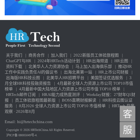
关于我们
|
商务合作
|
加入我们
|
2022新版员工体验旅程图
|
ChatGPT与HR
|
2024年HRTech活动计划
|
HR出海频道
|
HR云图
|
资料下载
|
北美华人人力资源协会
|
马上加入出海俱乐部
|
推动HR
工作中实践负责任AI的倡议书
|
出海北美第一站
|
HR上市公司财报
|
出海版HR科技云图
|
北美华人HR招聘平台
|
美国签证优选服务
|
3
月全球HR科技投融资报告
|
4月最新全球人力资源上市公司 TOP10市值
榜单
|
4月最新中国大陆地区人力资源上市公司市值 TOP10 榜单
|
HRTech邮件订阅
|
HRAI能力成熟度测评
|
Workday财报：27财年Q1财
报
|
员工体验旅程图最新版
|
BOSS直聘财报解读
|
HR科技云图认证
服务
|
8月2026 全球人力资源上市公司 TOP10 市值榜单
|
HRTech 月度
观察 · 2026年8月
客
Email:
hi@hrtechchina.com
服
Copyright © 2026 HRTechChina.All Rights Reserved.
沪ICP备 08005049号-4.