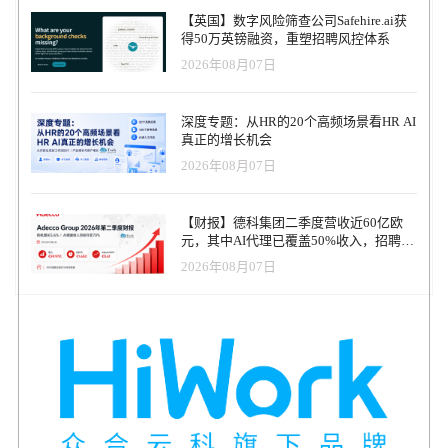
喜欢的咖啡店工作。他们是与其他远程工作人员进行视频会议，并
【英国】数字风险筛查公司Safehire.ai获
进行全面的项目，而不必在同一房间与他们的团队伙伴。 事实上，
得50万英镑融资，重塑招聘风控体系
上面提到的同一份报告说，90%的被调查的偏远地区的工人说，他们
2026年08月07日
的余生将在远程工作。 远程员工不仅仅是全职员工。他们中越来越
多的人是自由职业者或兼职工人，他们一次把自己的技能外包给多
个雇主。这对人力资源有实际意义。 贾米·斯图尔特，思科系统公司
深度专题：从HR的20个高频场景看HR AI
的高级运营总监说到：“这个整体的经济概念，将极大地改变工作场
真正的增长机会
所。” “它改变了我们领导和管理团队的方式，” 斯图尔特解释说，在
2026年08月07日
零工经济中，人不是公司控制的资源。相反，该人与其他公司共
享。这对工作场所来说是一个很大的变化，因为该岗位的员工可以
在没有附加条件的情况下，根据自己的技能和愿望来改变公司。 话
【财报】德科集团二季度营收近60亿欧
虽如此，大多数曾经谈论过远程员工的人力资源专业人士并没有专
元，其中AI代理已覆盖50%收入，招聘服
注于使其成为现实的技术，而是专注于如何保持员工之间的联系。
务进入运营重构阶段
文化 这推动了一场巨大的文化变革。一些人开玩笑说，这两代人几
2026年08月07日
乎生来就掌握着技术。因此，这些工作人员在获取个人生活中的信
息方面建立了内在的期望，并将其扩展到他们的职业生活中。 例
如，他们中的许多人习惯于要求苹果的Siri或亚马逊的Echo设备等人
工智能设备为他们播放一首歌或打开灯，这种情况会立即发生。几
分钟内，他们就可以在聚会上列出一张播放列表，供他们锻炼或演
奏音乐。这都是关于个性化的。 “我们都知道，变化是一个常数。我
们都在为下一件事做准备，所以当我们说到未来的工作时，我们的
意思是什么？一年？三年？十年？50年？我们正处于一个不断进化
的状态，“卢西亚娜·杜阿尔特说。 杜阿尔特是惠普公司负责员工经