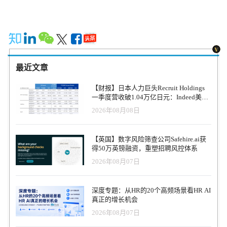
年轻一代的梦想不仅仅是传统的职业，工作世界正在经历一场深刻
此，在 2023 年，企业不仅需要投资于员工的福利或心理健康措施，
的变革。重要数据显示，每两个 Z 世代的年轻人中就有一个不想要
还要确保他们利用这些措施。只有当这些举措或计划成为人力资源
传统的长期合同。 这反映了新的需求：灵活和流动性，同时保持工
战略和业务目标的核心部分时，才有可能做到这一点。 工作与生活
作的安全性。由尼古拉斯-法永（Nicolas Fayon）、蒂博-库隆
的平衡 工作与生活的平衡对所有人都至关重要，而随着大流行病的
（Thibault Coulon）和马克西姆-布歇（Maxime Bouchet）构思和开发
出现，这一点变得更加突出。 那些能够在朝九晚五的工作之余关掉
的解决方案 “跳一跳”（Jump），旨在将他们的职业生涯转变为真正
屏幕的人很不错！但对其他人来说，如前所述，上班和下班时间变
实现自我价值的途径。这是数百万创业者的一个战略转折点：一个
得错综复杂。尽管如此，有些人还是认识到，他们在工作效率高的
最近文章
传统工作准则受到挑战的世界。 公司的使命是重新定义工作世界。
时间段零散工作的效果最好。尽管如此，从更大的范围来看，在家
Jump 公司拥有 2000 多家客户，为他们提供最好的社会保障（公司
工作时如何保持工作与生活的平衡一直是个难题。人力资源部门在
【财报】日本人力巨头Recruit Holdings
医疗保险、员工储蓄等），为他们提供可靠的工具基础和受薪工作
制定 2023 年有效的人力资源战略时需要牢记这一点。 对一些人来
一季度营收破1.04万亿日元：Indeed美国
的所有好处。如今，Jump 已成为自由职业者不可或缺的合作伙伴。
说，工作与生活的平衡意味着花时间陪伴家人；对另一些人来说，
收入逆势增长30%，AI招聘推动利润率升
2026年08月08日
“今天，Jump 将年轻一代对自由的深切渴望与对安全和个人成就感的
工作与生活的平衡意味着沉溺于个人发展或自我保健。工作与生活
至47.4%
基本需求结合起来。自 2021 年推出以来，我们迅速赢得了自由职业
的平衡能给员工带来满足感和成就感。此外，它还有助于减轻压力
者的青睐，成为法国的领军企业。这笔资金不仅能让我们加速发
和疲劳。最终，能够在工作和生活之间保持协同关系的员工，工作
【英国】数字风险筛查公司Safehire.ai获
展，还能继续开发我们的产品，以满足法国和欧洲未来创造者的需
效率更高，参与度更高，每天都期待着工作。 混合式工作将继续发
得50万英镑融资，重塑招聘风控体系
求，"Jump 联合创始人兼首席执行官尼古拉斯-法永（Nicolas
展，Metaverse 将崛起 埃森哲公司（Accenture）最近的一项调查发
2026年08月07日
Fayon）评论道。 这笔巨额融资将使这家年轻的法国初创企业加速发
现，83% 的员工更喜欢在混合环境中工作，63% 的组织已经采用了
展，并在法国和欧洲（包括英国）推广其创新模式。在当前形势
“随时随地提高生产力 ”的员工模式。 在全球范围内，过去两年大家
下，由泛欧基金Breega牵头、Index Ventures和RAISE Seed For Good
的工作方式发生了显著变化。现在，混合工作已成为各组织公认的
深度专题：从HR的20个高频场景看HR AI
参与的法国和国际知名基金支持的这一特殊的A轮融资，将使Jump的
规范，并将继续存在下去。 混合式工作对雇主和员工都有好处。它
真正的增长机会
团队能够在Y世代和Z世代（他们是改变工作习惯的核心）中提高品
让员工可以灵活地在任何地方工作，更好地平衡工作与生活。另一
2026年08月07日
牌知名度，并为他们提供更全面的支持，帮助他们实现职业和个人
方面，它也降低了员工的间接成本、办公室维护和物流成本。 2023
目标。 “我希望成为一名自由职业者，而不必担心行政方面的问题，
年，如果混合工作过渡到元世界，会议和其他活动也会发生，我们