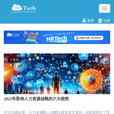
切
换
导
登录
注册
航
Z 世代
2025年影响人力资源战略的六大趋势
在过去两年里，人力资源的一切都在逐步发生变化--远程或混合工作