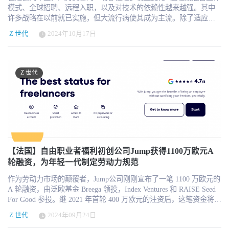
模式、全球招聘、远程入职，以及对技术的依赖性越来越强。其中
许多战略在以前就已实施，但大流行病使其成为主流。除了适应这
种转变，全球的人力资源部门还面临着前所未有的挑战，如 “大辞职
Z 世代
2024年10月17日
潮”、员工职业倦怠和心理健康问题的增加，以及与员工参与和留任
相关的问题。随着大流行病进入第三个年头，各组织学习并尝试了
不同的人力资源战略。虽然人力资源的首要任务会不断调整或演
变，但有一点是肯定的：它们将以人为本，以业务为导向。 以下是
Z 世代
我们在 2025 年可以看到或继续看到的人力资源战略或趋势清单。 员
工福祉与心理健康 2023 年，人力资源战略的核心将围绕员工福利和
心理健康展开。大流行病让我们意识到，员工福利和心理健康不再
是 “可有可无 ”的福利。相反，它们已成为 “必须拥有 ”的福利和人力
资源战略的核心部分。工作压力或个人压力是每个人生活中不可或
缺的一部分。近两年来，随着工作和个人生活的相互影响，这种压
力有增无减。除了压力，由于对大流行病的担忧，全球每个人还承
受着恐惧、焦虑、失眠、偏执、孤独等痛苦。因此，这影响了员工
【法国】自由职业者福利初创公司Jump获得1100万欧元A
的参与度和工作效率。 但是，在大流行病期间，许多组织都在福利
轮融资，为年轻一代制定劳动力规范
和心理健康方面进行了投资。2020 年，Gartner 对 52 名人力资源进
作为劳动力市场的颠覆者，Jump公司刚刚宣布了一笔 1100 万欧元的
行了调查，结果发现 94% 的组织对其福利计划进行了大量投资 85%
A 轮融资，由泛欧基金 Breega 领投，Index Ventures 和 RAISE Seed
的组织增加了对心理健康相关福利的支持 50%的组织增加了对身体
For Good 参投。继 2021 年首轮 400 万欧元的注资后，这笔资金将用
健康的支持 38% 的组织改善了对财务福利的支持 调查进一步强调，
于加快 Jump 在法国和欧洲的发展，尤其是推广其旨在为追求自由的
使用福利的员工中，23%的人心理健康得到改善，17%的人身体健康
Z 世代
2024年09月24日
年轻一代重新定义工作的创新模式。 法国有 400 多万自由职业者，
得到改善。然而，据报告，只有 40% 的员工利用了这些福利。 因