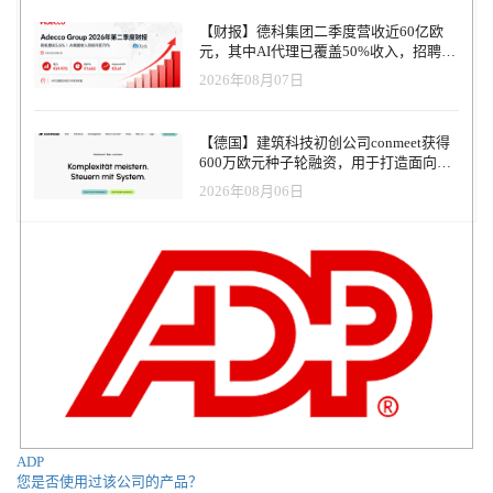
Jump 为我提供了理想的解决方案，客户服务团队为我提供了优质的
也不会感到惊讶。人力资源部门必须重新想象大流行后的世界是什
【财报】德科集团二季度营收近60亿欧
支持，而且价格不再便宜，而是标准化的。事实上，Jump 重新定义
么样子，并重新设计和创新人力资源战略。他们需要专注于创造一
元，其中AI代理已覆盖50%收入，招聘服
了获得自由职业者独立性的标准，"Jumper 首席技术官 Lilian Saget-
个公平公正的工作场所，在这里，没有人会因为工作地点而感到被
务进入运营重构阶段
2026年08月07日
Lethias 补充道。 “Jump是对社会变化和我们与工作关系的期望的回
疏远或与外界脱节。无论在哪里工作，每个人都应该有机会使用一
应。独立不再意味着行政负担和社会保护的减少。凭借强大的产
套合适的工具，进行有效的协作和沟通。市场上有 Slack、Google
品、法律创新和人力三位一体的优势，尼古拉斯和他的团队正在重
Hangouts、Zoom 和许多其他工具，可以帮助您的混合工作场所保持
【德国】建筑科技初创公司conmeet获得
新洗牌行业，并创建一个新的自由职业者类别。选择自由职业是他
联系。 提高技能和再培训，增强竞争优势和内部流动性 员工的技能
600万欧元种子轮融资，用于打造面向贸
们的选择，而非迫不得已，Jump 将与他们并肩作战，以简单、安心
提升和再培训一直是核心人力资源战略的重要组成部分。在大流行
易和建筑行业的AI操作系统
的方式迎接职业生涯的新篇章。Breega合伙人Benjamin Deplus表
2026年08月06日
病盛行的今天，这一点变得比以往任何时候都更加重要。这不仅有
示："Jump的愿景和价值观与Breega不谋而合，我们很荣幸能在下一
利于员工，也有利于组织。员工可以在现有技能的基础上学习新技
阶段为Jump提供支持。 为了在 Y 世代和 Z 世代中推广其颠覆性解
能，帮助他们在现有工作岗位上成长，或在同一组织中尝试不同的
决方案，公司的目标是到 2025 年将员工人数翻一番。最近筹集的
工作角色。访问 Coursera、Udemy 和 edX 等各种教育技术平台可以
1100 万欧元资金也将支持其强劲增长。
帮助员工进行技能再培训和技能提升。 技能培训计划向员工表明，
企业将他们的利益放在首位。当组织对他们进行投资时，会让他们
感到自己的价值和重要性。它能提高员工的参与度，留住员工，并
有助于在组织中建立持续的学习文化。另一方面，组织能够从内部
弥补岗位需求缺口，而不是从外部寻找。这有助于节省时间和金钱
成本。在这个充满不确定性的时代，对员工进行再培训和技能提升
有助于建立一支适应未来的员工队伍。对企业和员工来说，这是一
个双赢的局面。 打造一支多元化和包容性的员工队伍 Glassdoor 最近
的一项调查显示，80% 的亚洲人、70% 的拉丁美洲人、62% 的男
ADP
您是否使用过该公司的产品？
性、89% 的黑人和 72% 的女性更喜欢多元化的工作文化。 上述调查