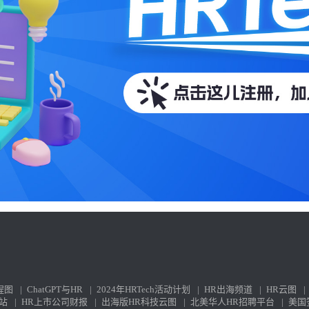
程图
|
ChatGPT与HR
|
2024年HRTech活动计划
|
HR出海频道
|
HR云图
|
站
|
HR上市公司财报
|
出海版HR科技云图
|
北美华人HR招聘平台
|
美国