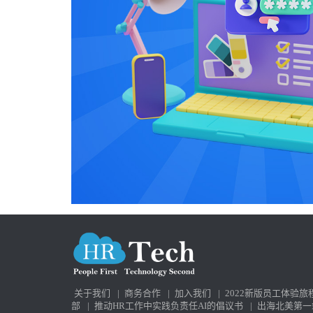
关于我们
|
商务合作
|
加入我们
|
2022新版员工体验旅
部
|
推动HR工作中实践负责任AI的倡议书
|
出海北美第一