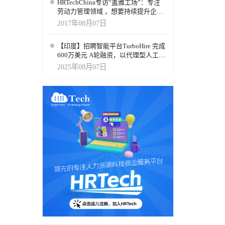
HRTechChina专访“盖雅工场”：专注
劳动力管理领域 ，想要持续提升企业
劳动力管理效率
2017年08月07日
【印度】招聘智能平台TurboHire 完成
600万美元 A轮融资，以代理型人工智
能重新定义招聘流程
2025年08月07日