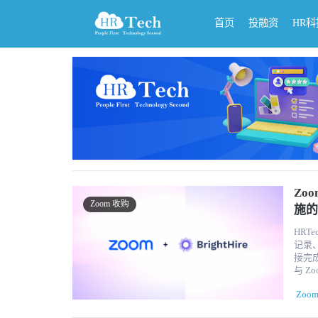
首页
投融资
HR
Zo
Zoom 收购
施的
HRT
记录、
接完
与 Z
内完成。
Zoo
智能平
才获取