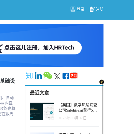
登录
注册
聘基础设
最近文章
规划、自动
om 内直
【英国】数字风险筛查
收购也将
公司Safehire.ai获得50
易将在数周
万英镑融资，重塑招聘
2026年08月07日
风控体系
 驱动的人
生命周期最