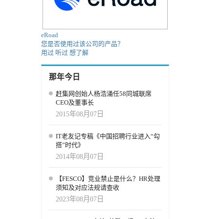
eRoad
您是否使用过该公司的产品？
用过
听过
想了解
那年今日
赶集网创始人杨浩涌任58同城联席
CEO及董事长
2015年08月07日
IT老友记专稿《中国招聘行业进入“勾
搭”时代》
2014年08月07日
【FESCO】竞业禁止是什么？HR处理
须知及对应法规请查收
2023年08月07日