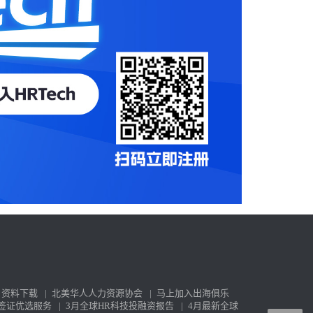
资料下载
|
北美华人人力资源协会
|
马上加入出海俱乐
签证优选服务
|
3月全球HR科技投融资报告
|
4月最新全球