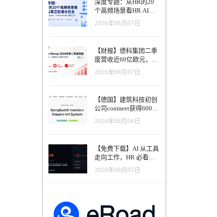
深度专题：从HR的20
个高频场景看HR AI真
mp、HCA
正的增长机会
辅导、评
2026年08月07日
为“数据
Hire 获
协作基
【财报】德科集团二季
使用，但会
度营收近60亿欧元，其
更加完整。
中AI代理已覆盖50%收
作能力，
2026年08月07日
入，招聘服务进入运营
平台。对企
重构阶段
 的战略逻
om 上进
【德国】建筑科技初创
单的会议转
公司conmeet获得600万
等地在招
欧元种子轮融资，用于
2026年08月06日
激增，
打造面向贸易和建筑行
而将成为企
业的AI操作系统
收购
【免费下载】AI 从工具
整度来看，
走向工作，HR 必看五
大变革｜2026 年 8 月
2026年08月05日
HRTech 行业观察报告