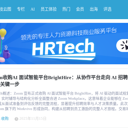
科技云图
专栏
AI
员工体验
热门
会员
出海
评选
om收购AI 面试智能平台BrightHire：从协作平台走向 AI 招
关键一步
ech概述：Zoom 宣布正式收购 AI 面试智能平台 BrightHire，将 AI 驱动的面试
实时辅导与结构化分析全面整合进 Zoom Workplace。这意味着企业能够在 Zo
成从面试准备到评估反馈的完整流程，显著提升招聘效率与人才决策质量。此次
oom 旗下的 Workvivo 形成协同，构建从招聘到员工激励的完整人才旅程。交
更多请关注 HR Tech，为你带来全球最新 HR 科技资讯。 Zoom 近日宣布收购 AI 面试
m 收购
2025年11月15日
台 BrightHire，这项交易标志着 Zoom 正正式从“在线视频协作工具”迈向“AI
与管理基础设施”。随着数百万场面试已在 Zoom 上进行，Zoom 选择在人才