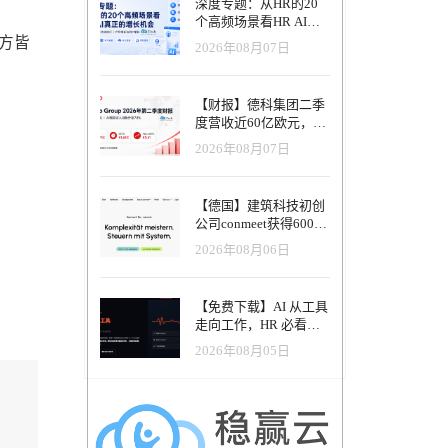
深度专题：从HR的20
个高频场景看HR AI真
正的增长机会
方皆
2026年08月07日
【财报】德科集团二季
度营收近60亿欧元，其
中AI代理已覆盖50%收
2026年08月07日
入，招聘服务进入运营
重构阶段
【德国】建筑科技初创
公司conmeet获得600万
欧元种子轮融资，用于
2026年08月06日
打造面向贸易和建筑行
业的AI操作系统
【免费下载】AI 从工具
走向工作，HR 必看五
大变革｜2026 年 8 月
2026年08月05日
HRTech 行业观察报告