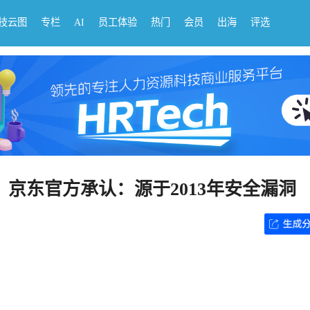
科技云图
专栏
AI
员工体验
热门
会员
出海
评选
，京东官方承认：源于2013年安全漏洞
！