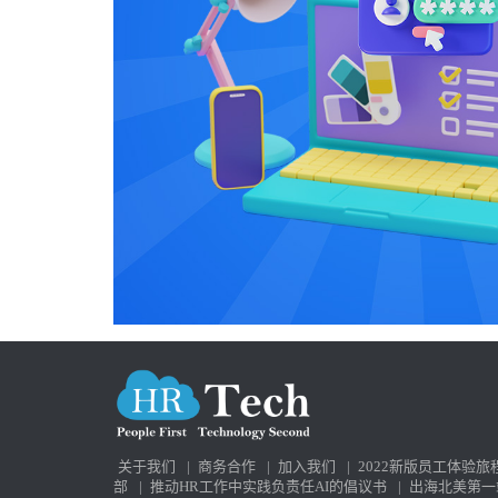
关于我们
|
商务合作
|
加入我们
|
2022新版员工体验旅
部
|
推动HR工作中实践负责任AI的倡议书
|
出海北美第一