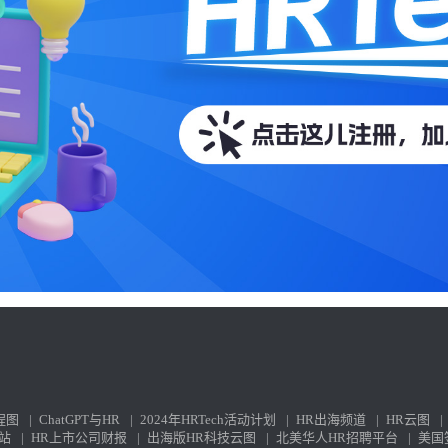
程图
|
ChatGPT与HR
|
2024年HRTech活动计划
|
HR出海频道
|
HR云图
|
站
|
HR上市公司财报
|
出海版HR科技云图
|
北美华人HR招聘平台
|
美国