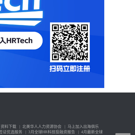
资料下载
|
北美华人人力资源协会
|
马上加入出海俱乐
签证优选服务
|
3月全球HR科技投融资报告
|
4月最新全球