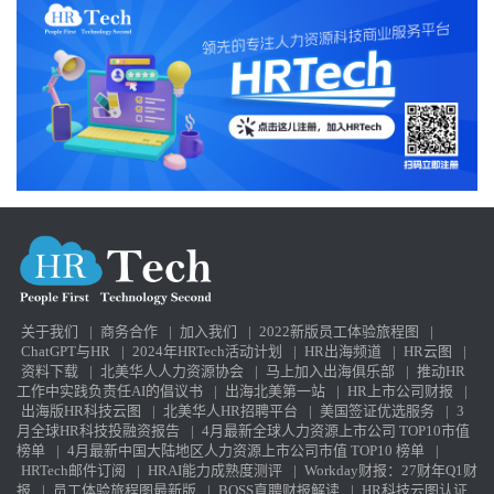
关于我们
|
商务合作
|
加入我们
|
2022新版员工体验旅程图
|
ChatGPT与HR
|
2024年HRTech活动计划
|
HR出海频道
|
HR云图
|
资料下载
|
北美华人人力资源协会
|
马上加入出海俱乐部
|
推动HR
工作中实践负责任AI的倡议书
|
出海北美第一站
|
HR上市公司财报
|
出海版HR科技云图
|
北美华人HR招聘平台
|
美国签证优选服务
|
3
月全球HR科技投融资报告
|
4月最新全球人力资源上市公司 TOP10市值
榜单
|
4月最新中国大陆地区人力资源上市公司市值 TOP10 榜单
|
HRTech邮件订阅
|
HRAI能力成熟度测评
|
Workday财报：27财年Q1财
报
|
员工体验旅程图最新版
|
BOSS直聘财报解读
|
HR科技云图认证