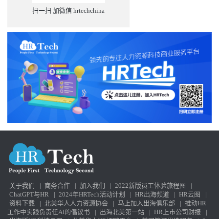
扫一扫 加微信 hrtechchina
关于我们
|
商务合作
|
加入我们
|
2022新版员工体验旅程图
|
ChatGPT与HR
|
2024年HRTech活动计划
|
HR出海频道
|
HR云图
|
资料下载
|
北美华人人力资源协会
|
马上加入出海俱乐部
|
推动HR
工作中实践负责任AI的倡议书
|
出海北美第一站
|
HR上市公司财报
|