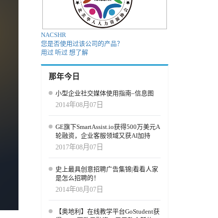
NACSHR
您是否使用过该公司的产品？
用过
听过
想了解
那年今日
小型企业社交媒体使用指南–信息图
2014年08月07日
GE旗下SmartAssist.io获得500万美元A
轮融资，企业客服领域又获AI加持
2017年08月07日
史上最具创意招聘广告集锦|看看人家
是怎么招聘的！
2014年08月07日
【奥地利】在线教学平台GoStudent获