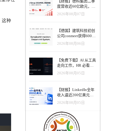
【财报】德科集团二季
度营收近60亿欧元，其
中AI代理已覆盖50%收
2026年08月07日
入，招聘服务进入运营
。这种
重构阶段
【德国】建筑科技初创
公司conmeet获得600万
欧元种子轮融资，用于
2026年08月06日
打造面向贸易和建筑行
业的AI操作系统
【免费下载】AI 从工具
走向工作，HR 必看五
大变革｜2026 年 8 月
2026年08月05日
HRTech 行业观察报告
【财报】LinkedIn全年
收入逼近200亿美元，
AI招聘产品进入规模化
2026年08月05日
应用阶段