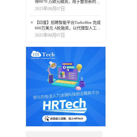
得8670 万欧元融资，用于整合新的AI
虚拟现实学习体验
2023年08月07日
【印度】招聘智能平台TurboHire 完成
600万美元 A轮融资，以代理型人工智
能重新定义招聘流程
2025年08月07日