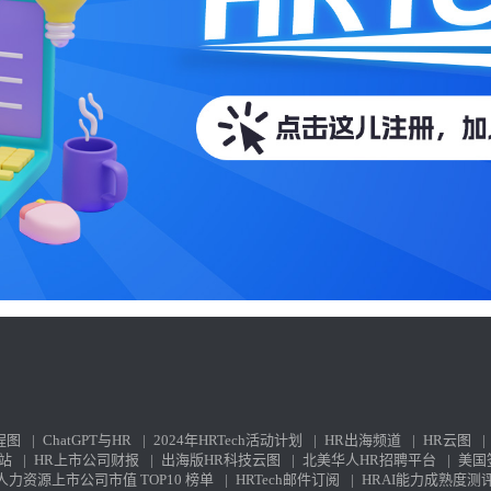
程图
|
ChatGPT与HR
|
2024年HRTech活动计划
|
HR出海频道
|
HR云图
|
站
|
HR上市公司财报
|
出海版HR科技云图
|
北美华人HR招聘平台
|
美国
力资源上市公司市值 TOP10 榜单
|
HRTech邮件订阅
|
HRAI能力成熟度测