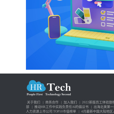
关于我们
|
商务合作
|
加入我们
|
2022新版员工体验旅
部
|
推动HR工作中实践负责任AI的倡议书
|
出海北美第一
人力资源上市公司 TOP10市值榜单
|
4月最新中国大陆地区人