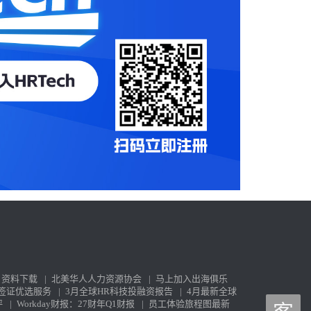
资料下载
|
北美华人人力资源协会
|
马上加入出海俱乐
签证优选服务
|
3月全球HR科技投融资报告
|
4月最新全球
评
|
Workday财报：27财年Q1财报
|
员工体验旅程图最新