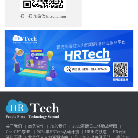
扫一扫 加微信 hrtechchina
关于我们
|
商务合作
|
加入我们
|
2022新版员工体验旅程图
|
ChatGPT与HR
|
2024年HRTech活动计划
|
HR出海频道
|
HR云图
|
资料下载
|
北美华人人力资源协会
|
马上加入出海俱乐部
|
推动HR