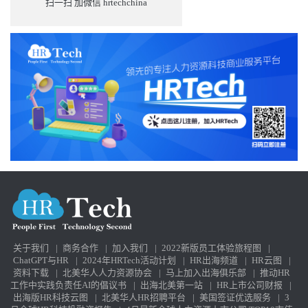
扫一扫 加微信 hrtechchina
关于我们
|
商务合作
|
加入我们
|
2022新版员工体验旅程图
|
ChatGPT与HR
|
2024年HRTech活动计划
|
HR出海频道
|
HR云图
|
资料下载
|
北美华人人力资源协会
|
马上加入出海俱乐部
|
推动HR
工作中实践负责任AI的倡议书
|
出海北美第一站
|
HR上市公司财报
|
出海版HR科技云图
|
北美华人HR招聘平台
|
美国签证优选服务
|
3