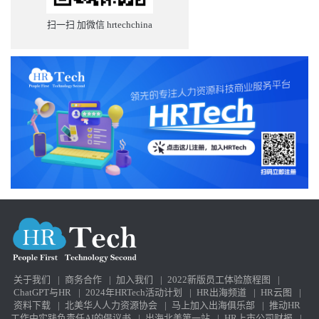
扫一扫 加微信 hrtechchina
关于我们
|
商务合作
|
加入我们
|
2022新版员工体验旅程图
|
ChatGPT与HR
|
2024年HRTech活动计划
|
HR出海频道
|
HR云图
|
资料下载
|
北美华人人力资源协会
|
马上加入出海俱乐部
|
推动HR
工作中实践负责任AI的倡议书
|
出海北美第一站
|
HR上市公司财报
|