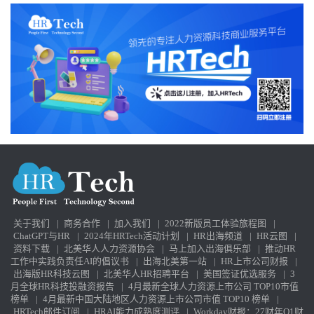
关于我们
|
商务合作
|
加入我们
|
2022新版员工体验旅程图
|
ChatGPT与HR
|
2024年HRTech活动计划
|
HR出海频道
|
HR云图
|
资料下载
|
北美华人人力资源协会
|
马上加入出海俱乐部
|
推动HR
工作中实践负责任AI的倡议书
|
出海北美第一站
|
HR上市公司财报
|
出海版HR科技云图
|
北美华人HR招聘平台
|
美国签证优选服务
|
3
月全球HR科技投融资报告
|
4月最新全球人力资源上市公司 TOP10市值
榜单
|
4月最新中国大陆地区人力资源上市公司市值 TOP10 榜单
|
HRTech邮件订阅
|
HRAI能力成熟度测评
|
Workday财报：27财年Q1财