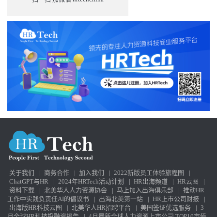
关于我们
|
商务合作
|
加入我们
|
2022新版员工体验旅程图
|
ChatGPT与HR
|
2024年HRTech活动计划
|
HR出海频道
|
HR云图
|
资料下载
|
北美华人人力资源协会
|
马上加入出海俱乐部
|
推动HR
工作中实践负责任AI的倡议书
|
出海北美第一站
|
HR上市公司财报
|
出海版HR科技云图
|
北美华人HR招聘平台
|
美国签证优选服务
|
3
月全球HR科技投融资报告
|
4月最新全球人力资源上市公司 TOP10市值