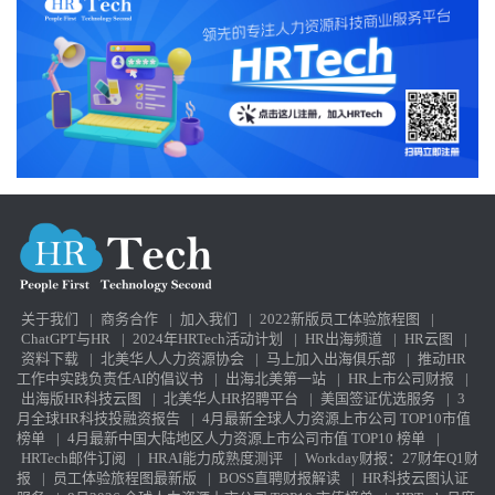
关于我们
|
商务合作
|
加入我们
|
2022新版员工体验旅程图
|
ChatGPT与HR
|
2024年HRTech活动计划
|
HR出海频道
|
HR云图
|
资料下载
|
北美华人人力资源协会
|
马上加入出海俱乐部
|
推动HR
工作中实践负责任AI的倡议书
|
出海北美第一站
|
HR上市公司财报
|
出海版HR科技云图
|
北美华人HR招聘平台
|
美国签证优选服务
|
3
月全球HR科技投融资报告
|
4月最新全球人力资源上市公司 TOP10市值
榜单
|
4月最新中国大陆地区人力资源上市公司市值 TOP10 榜单
|
HRTech邮件订阅
|
HRAI能力成熟度测评
|
Workday财报：27财年Q1财
报
|
员工体验旅程图最新版
|
BOSS直聘财报解读
|
HR科技云图认证