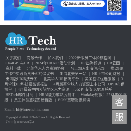
关于我们
|
商务合作
|
加入我们
|
2022新版员工体验旅程图
|
ChatGPT与HR
|
2024年HRTech活动计划
|
HR出海频道
|
HR云图
|
资料下载
|
北美华人人力资源协会
|
马上加入出海俱乐部
|
推动HR
工作中实践负责任AI的倡议书
|
出海北美第一站
|
HR上市公司财报
|
出海版HR科技云图
|
北美华人HR招聘平台
|
美国签证优选服务
|
3
月全球HR科技投融资报告
|
4月最新全球人力资源上市公司 TOP10市值
榜单
|
4月最新中国大陆地区人力资源上市公司市值 TOP10 榜单
|
HRTech邮件订阅
|
HRAI能力成熟度测评
|
Workday财报：27财年Q1财
客
报
|
员工体验旅程图最新版
|
BOSS直聘财报解读
Email:
hi@hrtechchina.com
服
Copyright © 2026 HRTechChina.All Rights Reserved.
沪ICP备 08005049号-4.