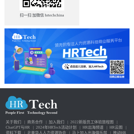
扫一扫 加微信 hrtechchina
关于我们
|
商务合作
|
加入我们
|
2022新版员工体验旅程图
|
ChatGPT与HR
|
2024年HRTech活动计划
|
HR出海频道
|
HR云图
|
资料下载
|
北美华人人力资源协会
|
马上加入出海俱乐部
|
推动HR