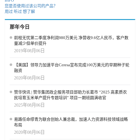
BIPO
您是否使用过该公司的产品？
用过
听过
想了解
那年今日
前程无忧第二季度净利润980万美元 净营收9.6亿人民币，客户数
量减少但单价提升
2019年08月06日
【美国】领导力加速平台Ceresa宣布完成100万美元的早期种子轮
融资
2020年08月06日
赞华快讯 | 赞华集团政企服务项目部助力长葛市 “2025 高素质农
民培育玉米单产提升专题培训” 项目一期班圆满收官
2025年08月06日
易路任命缪青为联合创始人兼总裁，加速人力资源科技领域战略
布局
2020年08月06日