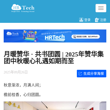
切
换
导
登录
注册
航
月暖赞华 · 共书团圆 | 2025年赞华集
团中秋暖心礼遇如期而至
2025年09月26日
秋意渐浓，月满人间；
檐前桂香，心归团圆。