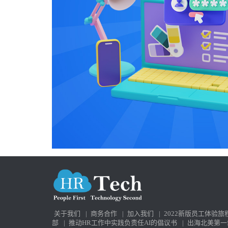
关于我们
|
商务合作
|
加入我们
|
2022新版员工体验旅
部
|
推动HR工作中实践负责任AI的倡议书
|
出海北美第一