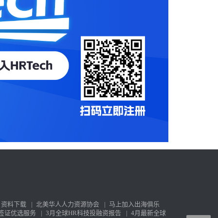
资料下载
|
北美华人人力资源协会
|
马上加入出海俱乐
签证优选服务
|
3月全球HR科技投融资报告
|
4月最新全球