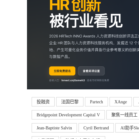
投融资
法国巴黎
Partech
XAnge
Bridgepoint Development Capital V
聚焦一线员工
Jean-Baptiste Salvin
Cyril Bertrand
AI助手Skell