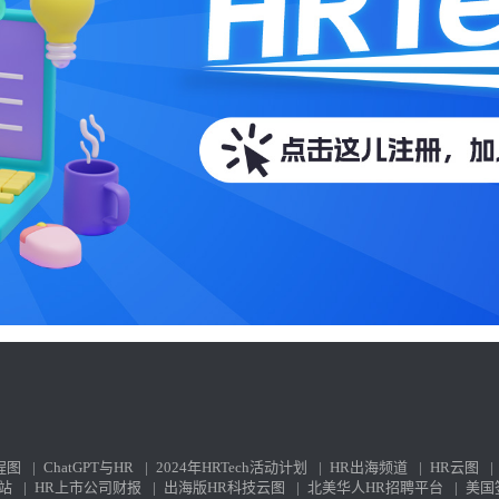
程图
|
ChatGPT与HR
|
2024年HRTech活动计划
|
HR出海频道
|
HR云图
|
站
|
HR上市公司财报
|
出海版HR科技云图
|
北美华人HR招聘平台
|
美国