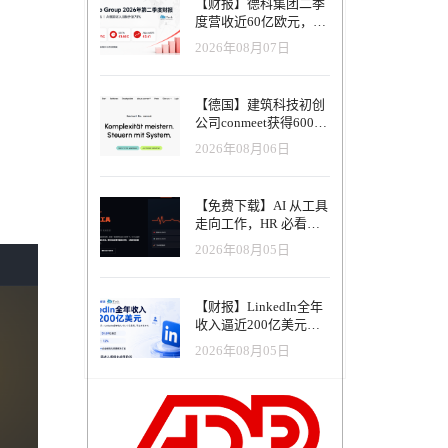
【财报】德科集团二季
度营收近60亿欧元，其
中AI代理已覆盖50%收
2026年08月07日
入，招聘服务进入运营
重构阶段
【德国】建筑科技初创
公司conmeet获得600万
欧元种子轮融资，用于
2026年08月06日
打造面向贸易和建筑行
业的AI操作系统
【免费下载】AI 从工具
走向工作，HR 必看五
大变革｜2026 年 8 月
2026年08月05日
HRTech 行业观察报告
【财报】LinkedIn全年
收入逼近200亿美元，
AI招聘产品进入规模化
2026年08月05日
应用阶段