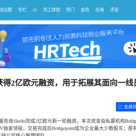
科技云图
专栏
AI
员工体验
热门
会员
出海
评选
lo获得2亿欧元融资，用于拓展其面向一线
商Skello完成2亿欧元新一轮融资。本次资金由私募机构Bridgep
Capital V独家领投，交易完成后Bridgepoint成为企业最大少数股东；
支持公司核心管理团队...