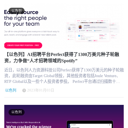
在加入myInterview之前，曾创办过领先的SaaS解决方案Sendinblue。
随着Z世代员工的空前减员，myInterview目前在使用其平台招聘一线
以色列
和面向客户的员工的组织中正经历着强大的吸引力，特别是在零售
和酒店业垂直领域。 根据万宝盛华集团最近的一份报告，到2025
年，Z世代将占劳动力的27%。该报告发现，88%的Z世代工人表
示，这种流行病影响了他们对工作的要求。随着工作场所文化和意
义在Z世代候选人选择为一个组织工作的首要原因中排名靠前，公司
正被迫寻找新的方法来吸引和吸引Z世代候选人。 "当涉及到新一代
员工和他们与工作的关系时，我们看到市场正在发生彻底的变化。
在前所未有的减员率下，现在企业比以往任何时候都需要在候选人
【以色列】AI招聘平台Perfect获得了1300万美元种子轮融
参与度方面提高标准，"myInterview的联合创始人Benjamin Gillman
资，力争做“人才招聘领域的Spotify”
解释说。"在过去两年中，我们经历了巨大的发展势头，这笔新的资
金将进一步帮助我们解决我们看到的前所未有的劳动力短缺问题，
近日，以色列人力资源科技公司Perfect获得了1300万美元的种子轮融
通过更加个性化的方法更好地寻找和吸引候选人。" "Aleph的合伙人
资，此轮融资由Target Global领投，其他投资者包括Joule Venture、
Michael Eisenberg说："myInterview处于有利地位，通过加倍重视以
RTP Global以及一些个人投资者参投。 Perfect平台通过扫描数十个
人为本的候选人体验，帮助其客户进一步优化其人才招聘。 "Entrée
公共数据源，包括社交媒体和其他数据库，以帮助企业雇主找到具
以色列
2023年01月03日
Capital的管理合伙人Avi Eyal说："在人才招聘方面，我们看到市场正
备相应技能的理想候选人。虽然Perfect挖掘的所有可用人才数据都发
在发生巨大的变化，尤其是一线员工，我们相信myInterview在解决
布在互联网上，但它的优势在于，它的人工智能搜索功能将这些信
和颠覆这一市场方面具有独特的优势。 关于myInterview myInterview
息汇总成特定职位的潜在候选人列表，然后以一种易于理解的方式
对招聘过程进行了重新思考，使其更加真实和高效，将招聘时间缩
呈现出来。它的人工智能算法能够分析每个候选人的信息，为每个
以色列
短了70%，并帮助企业选择最佳候选人。myInterview使用异步视频
职位提取最佳的匹配。此外，Perfect还评估了每个候选人接受新工作
和人工智能，鼓励候选人表达真实的自我，并让招聘经理以用户体
机会的可能性。 Perfect公司表示，其人才搜索工具是免费使用的，
验为中心确定最佳人选。该平台实现了团队协作、工作流程管理和
不过订阅者可以使用额外的工具来优化他们的搜索选项。根据该公