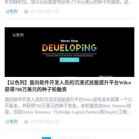
补空缺职位。该公司近期宣布获得了530万美元的种子轮融资。此次
病需要照顾 病假长度：每工作一个月，即可获得1.5天的病假，即一
融资由Mensch Capital Partners和Cresson Management牵头，Cerca
年18天，可以累计，但不得超过90天 病假津贴：病假的第1天无薪，
以色列
2022年10月15日
Discovery、Tau Ventures Ltd.、Techstars和GoodCompany参与。私人
第2天和第3天由雇主按照日平均工资的50%支付，病假的第4天起由
投资者包括Aleph VC的普通合伙人Michael Eisenberg、Timberland的
雇主按照日平均工资的100%支付。 产假产假资格：适用于分娩，
前CEO Jeff Swartz和Wix.com的总裁Nir Zohar。 自Covid-19事件发生
领养，找人代孕，死产或者怀孕22周后流产的情况 产假长度： 同一
以来，企业在行业内和跨行业的竞争中都在努力寻找和雇用优秀人
雇主工作不满一年：15周，每多一胎额外加3周产假 同一雇主工作一
以色列
才。同时，研究表明有大量未开发的人才。哈佛商学院的一份报告
年以上：26周，每多一胎额外加3周产假 产假津贴： 在产假前14个
指出，在美国有超过2700万的隐性工人。处于弱势的隐性工人往往
月中有10个月或22个月中有15个月缴纳国民保险的雇员，有权享受
缺乏招聘人员所寻求的证书或教育经历，这使得他们在就业市场上
15周的产假津贴，每多一胎额外加3周产假津贴； 在产假前14个月中
不被看见。虽然他们可能有能力和技能在某项工作中表现出色，但
有6个月缴纳国民保险的雇员，有权享受8周的产假津贴，每多一胎
简单的简历会让他们错失被雇用的机会。 TaTiO提供了一种独特的工
额外加2周产假津贴。 *产假津贴按照参保的工资基数计算。 其他
作招聘方法，消除了对简历的过度关注，转而更加关注求职者的技
假期 受雇满24个月以上的雇员可休取育儿假，育儿假期限为受雇期
能。TaTiO寻找潜在的候选人，并提供现实的工作模拟任务，预测他
的1/4，上限1年； 接受不满10岁的孩子的寄养的雇员可获得4周-26
们对各种职业的能力。人工智能分析学习和跟踪每个候选人的行
【以色列】面向软件开发人员的沉浸式技能提升平台Wilco
周的假期，在同一天接受两个或三个孩子寄养的员工视具体情况有
为、服务取向和说话的语气，产生一份带有特定工作预测分数的报
获得700万美元的种子轮融资
权获得2-3周延长寄养假； 16 岁以下的儿童生病，雇员每年享有 6
告，并在第一次面试前向雇主提供绩效评估。TaTiO不断了解雇主的
天的照顾假，或当18 岁以下儿童有不治之症时，每年可获得最多 60
面向软件开发人员的沉浸式技能提升平台Wilco宣布发布其第一个公
偏好，提高求职与雇用的比例。 TaTiO的首席执行官Maya Hubert
天照顾假； 怀孕不满22周流产可根据医生证明获得7天到6周的假
开版本，并获得700万美元的种子资金。本轮融资由Hetz Ventures领
说："平均而言，一个雇主会收到250份申请，而看一份简历的平均
期，其使用等同病假； 配偶分娩的情况下，雇员可获得1周的陪产
投，包括Vertex Ventures、Flybridge Capital Partners和Shopify工程副
时间只有5-7秒。公司对寻找经过审查的合格员工的需求不断增加。
假。 社保适用范围：以色列籍雇员全部适用，外籍雇员仅需参保国
总裁Farhan Thawar在内的领先基金和天使投资人参投。 在最近的一
而目前的工作招聘方法是过时的、无效的，而且往往有偏见。有了
民保险内的工伤险 最低工资生效时间：2022年9月1号 来源：BIPO
以色列
2022年06月21日
项调查中，软件工程师表示，他们最大的职业动力是接受新的挑战
TaTiO，我们创造了一种新的招聘方式，即我们不是把人审查出去，
微信公众号
和不断学习。"为了建立成功的职业生涯，开发人员需要获得并不断
而是把他们审查进来。我们正在改变劳动力的现实，最大限度地减
练习编码以外的各种技能，"Wilco的联合创始人兼首席执行官On
少招聘的时间和成本，提高员工的保留率，并减少招聘的偏见"。 事