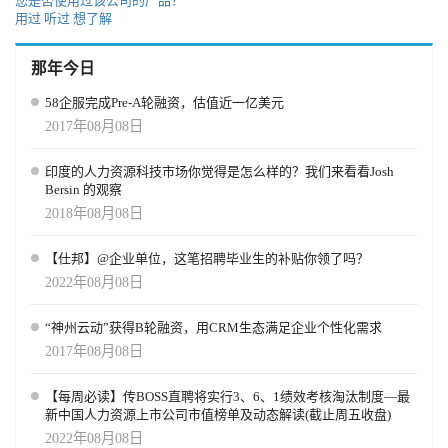
您是否使用过该公司的产品？
用过
听过
想了解
那年今日
58企服完成Pre-A轮融资，估值近一亿美元
2017年08月08日
印度的人力资源科技市场你觉得是怎么样的？我们来看看Josh
Bersin 的观察
2018年08月08日
【仕邦】@企业单位，这笔招聘毕业生的补贴你领了吗？
2022年08月08日
“神州云动”获得B轮融资，用CRM生态满足企业个性化需求
2017年08月08日
【每周必读】传BOSS直聘将实行3、6、1绩效考核淘汰制度—最
新中国人力资源上市公司市值榜单及动态解读(截止周五收盘)
2022年08月08日