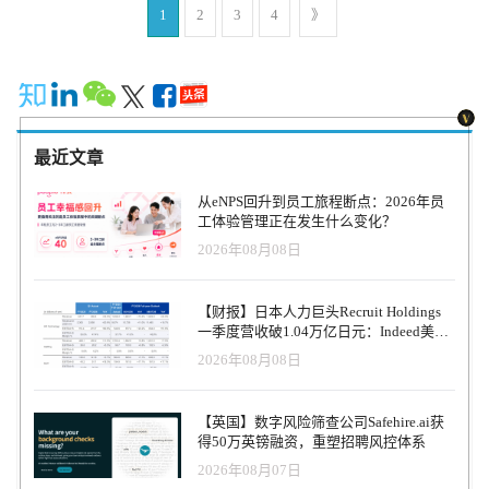
Freund说，"许多软技能和专业技术领域--如团队沟通、调试复杂系
1
2
3
4
》
实证明，TaTiO将招聘时间减少了50%，招聘成本减少了30%。他们
统和应对危机--是开发人员只有在无数小时的实践经验中才能掌握
已经为物流、客户支持、技术支持、销售、金融和保险等职位寻找
的，而这是很难得的。" 在Wilco的平台上，开发人员加入一个幻想
并确定了数以万计的候选人。 Mensch Capital Partners的管理合伙人
中的科技公司--一种旨在加速其职业发展的游戏式体验。在他们的
Boaz Shedletsky说："在这个数十亿美元的市场中，TaTiO正在提供一
"新工作场所"，工程师们要完成一些任务，挑战他们在利用真实的工
个急需的平台和独特的前景。目前，人才短缺是世界各地的公司面
具和技术的同时驾驭复杂的生活场景。 一个旨在磨练调试和沟通等
临的一个主要问题，从亚马逊等大型公共机构到较小的私营公司。
技能的任务开始时，开发人员通过工作场所的信息应用被告知幻想
TaTiO完全有能力为招聘过程以及整个就业市场带来变化。" 关于
最近文章
中的公司的应用程序出现了神秘问题。开发人员必须分析数据以确
TaTiO TaTiO是由Maya Huber博士和Mor Panfil创立的，他们在人力资
定受影响的用户，在他们自己的设备上重现该问题，找到有问题的
源和职业发展方面拥有四十年的专业知识。在他们的职业生涯中，
从eNPS回升到员工旅程断点：2026年员
代码，并将他们的修正推送到公司在Github上的代码库。需要时，虚
大部分时间都在共同致力于将弱势群体纳入劳动力市场。在近距离
工体验管理正在发生什么变化？
拟同事的指导会通过消息应用程序提供，模拟现代远程工作环境。
目睹了就业市场的不足之后，他们与研发专家Nir Familier一起推出
2026年08月08日
Shopify的工程副总裁Farhan Thawar说："在我作为工程领导的整个职
了TaTiO，以解决就业招聘过程中的系统性问题。 TaTiO通过从以前
业生涯中，我所面临的关键挑战之一是找到培养人才的方法，确保
未开发的来源获取工人并评估他们的实际工作技能，使公司能够提
每个团队成员的持续成长。这就是当我试用Wilco平台时让我如此兴
高大批量职位的候选人与雇员的比例。利用创新的工作评估模拟器
【财报】日本人力巨头Recruit Holdings
奋的原因--现实的环境让我回到了我早期作为开发团队贡献者的日
和人工智能性能分析，TaTiO的技术为每个招聘者的需求定义了理想
一季度营收破1.04万亿日元：Indeed美国
子，而工程场景恰恰解决了那些难以教授的抽象技能。除此之外，
候选人的特征，同时帮助确保未来更有效的招聘。凭借数以万计的
收入逆势增长30%，AI招聘推动利润率升
2026年08月08日
Wilco还设法通过叙事和讲故事创造了一个引人入胜的学习体验，使
候选人，TaTiO将来自不同背景的合格求职者与就业配对，招聘者不
至47.4%
其成为开发人员成长的真正游戏规则的改变者。" "Wilco使软件工程
必看申请表、简历或求职信。
师能够控制他们的职业发展，"Hetz Ventures的普通合伙人Pavel
【英国】数字风险筛查公司Safehire.ai获
Livshiz说，"有了Wilco，提高技能的机会不再取决于经理的善意，也
得50万英镑融资，重塑招聘风控体系
不再取决于是否有资源来承担耗时的辅助项目。任何级别的工程师
2026年08月07日
现在都可以以更快的速度持续发展他们的技能。" 凭借其独特的技能