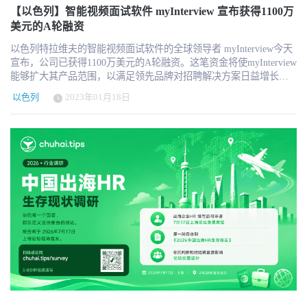
庭的生活。"这笔资金将使 Fijoya 能够扩展其平台产品，以实现改变
Limitless Labs Limitless Labs（前身为 LimitlessCNC）是全球首个面
Alon，NewCore 联合创始人兼首席执行官 “过去的身份认证平台是为
Maya Perl创立，Zorro能够分析雇主的福利目标，为每个员工或一组
【以色列】智能视频面试软件 myInterview 宣布获得1100万
雇主赞助的医疗保健格局的广泛愿景。Fijoya是第一家与Team8风险
向机械零件制造领域 CAD/CAM 的“代理式物理人工智能”平台的开
一个截然不同的世界而构建的。人工智能代理正在重塑劳动力结
员工提供可预测成本的福利津贴。它还提供了一个端到端的保险管
美元的A轮融资
投资基金合作成立的数字医疗初创企业，我们对此感到无比自豪。
发者。其“物理人工智能基础模型”驱动着一个智能代理，该代理可帮
构，这需要全新的架构，而非又一层补丁。Zohar 和他的联合创始人
理解决方案，使组织的福利管理无缝且有效。此外，该平台还能够
关于Fijoya Fijoya 是一家致力于解决这一问题的公司，它为雇主提
助在工程师现有的 CAM 系统（包括西门子 NX CAM、Mastercam 和
团队为人类、机器和代理共存的世界，从零开始重构了身份认证体
以色列特拉维夫的智能视频面试软件的全球领导者 myInterview今天
充当财务伴侣，分析员工的医疗保健需求、家庭情况、风险承受能
供了一种为员工提供更灵活健康福利的方式。Fijoya 符合 HIPAA 标
PTC Creo）内实现 CNC 编程自动化。该平台部署于云端、私有 VPC
系。” ——Shardul Shah，Index Ventures 合伙人 “NewCore 的突出之
宣布，公司已获得1100万美元的A轮融资。这笔资金将使myInterview
力和其他个人特征。然后，它会生成一个推荐的福利包，包括健康
准并通过了 SOC-2 认证，是一个端到端的平台，可以让人们更方便
及 AWS GovCloud 环境中，并全面支持 ITAR 合规要求。该公司由
处在于，安全并非功能层，而是基础。平台级别的分键架构和抗钓
能够扩大其产品范围，以满足领先品牌对招聘解决方案日益增长的
保险、补充保险、专门的数字健康解决方案和其他财务增值服务。
地获取和支付数千种健康和保健服务及产品。
David Priev、Assaf Peleg 和 Shahaf Finder 于 2024 年创立，总部位于
鱼多因素认证（MFA），彻底改变了首席信息安全官（CISO）在身
需求，帮助更好地吸引和聘用大规模的人才。 myInterview的A轮投
以色列
2023年01月18日
特拉维夫，目前正在美国拓展商业版图。迄今为止，该公司已从戴
份风险方面的讨论方式。” ——劳伦斯·平格里（Lawrence
资由公司现有投资者Aleph和Entrée Capital以及新投资者Jesselson
尔科技资本（Dell Technologies Capital）、Square Peg、Grove
Pingree），软件分析师网络安全研究公司（SACR）数据安全与人工
Capital领投，SeedIL Ventures、Digital Horizon和Ocean Azul Partners
Ventures、Meron Capital 和 Kinetica 处筹集了 2730 万美元。
智能研究主管 可用性 NewCore 现已面向企业客户开放。该公司将于
也参与其中。 myInterview平台已经帮助超过一万家公司通过利用智
2026 年 6 月 15 日至 18 日在拉斯维加斯举办的 Identiverse 大会上展
能视频功能以更加个性化的方式与候选人建立联系，创造出更加以
示该平台。 关于 NewCore NewCore 是面向“智能体时代”的安全优先
人为本的候选人体验。myInterview的客户包括7-Eleven、Ocado、
身份平台。该平台经过彻底重构，在单一且可扩展的架构下，为每
Goodwill和Six Flags，该解决方案已经在其平台上促成了超过700万
一个人类和智能体身份提供安全保障、赋能并实施治理。由网络安
次候选人面试。 雇主可以利用自动化和人工智能增强的框架，不断
全资深专家和以色列第 8200 部队成员共同创立，并获得
识别和吸引合格的员工，并将招聘周期缩短至70%。该解决方案还包
Cyberstarts、Index Ventures 以及 Evolution Equity Partners 的投资支
括团队协作、工作流程管理和报告功能、企业级安全以及与传统申
持。NewCore. Identity Secured.™
请跟踪系统（ATS）和其他现有人力资源应用程序的无缝集成。
myInterview将把未来产品开发的重点放在将其独特的人性化方法扩
展到大批量招聘的候选人吸引和参与上。为了吸引新一代的候选
人，该技术将促进候选人和招聘人员之间更真实的对话，使整个过
程更有吸引力、个性化、品牌沉浸感和移动优先。 作为本轮投资的
一部分，myInterview已任命Amalia Bercot为联合首席执行官。Bercot