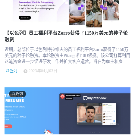
率和安全性。 鉴于雇主赞助医疗保健的广泛性，Fijoya 最初将重点
始人兼首席执行官David Priev表示。“我们创建 Limitless Labs 的初
共存模型在数小时内迁移至该平台，该模型保留了现有的联合身份
应对价值 320 亿美元的点解决方案供应商市场的挑战。雇主通过提
衷，是使其能够与制造商现有的 CAD/CAM 系统无缝集成，帮助团
和策略：实现干净、零停机时间的切换，不会对用户或应用程序造
供点解决方案来扩大其医疗福利包，从而提高员工满意度并吸引新
队标准化最佳实践、消除编程瓶颈，并让资深编程人员在不放弃控
成任何干扰。 该平台专为代理身份数量比人类身份多两个数量级或
的人才。在越来越多的定点解决方案中，人力资源和福利团队被繁
制权的前提下，专注于最艰巨的工作。我们相信，下一代主要的人
以上的环境而设计。对于现代身份管理而言，真正的衡量标准并非
重的行政工作量、不同供应商之间昂贵的统一支付模式以及员工对
工智能平台将专为物理世界打造，而这一切始于为制造商提供一种
正常运行时间或配置速度，而是从企业中消除的风险总量。 领导团
更灵活、更多样化的福利包的持续需求压得喘不过气来。 Fijoya 的
【以色列】员工福利平台Zorro获得了1150万美元的种子轮
方法，使其能够将最佳知识推广应用到每一个新零件和每一位新工
队 NewCore 由经验丰富的网络安全专业人士创立，他们不仅拥有深
人工智能推荐引擎可从平台上成千上万的选项中为员工匹配所需的
融资
程师身上。” 技术方案与价值 该平台的核心是公司的“物理AI基础模
厚的技术专长，还拥有成功构建企业的卓越记录： Zohar Alon，联
精准医疗服务，从而提高个性化医疗福利的发现和选择能力。该平
型”，其训练数据并非基于文本或通用代码，而是基于金属切削的物
合创始人兼首席执行官，曾三次创办网络安全公司，在该行业拥有
近期，总部位于以色列特拉维夫的员工福利平台Zorro获得了1150万
台通过嵌入式按需雇主资助数字卡实现无缝支付，无需收据或报
理原理、CAD几何形状以及真实机床的操作限制。该模型驱动着
近 30 年的从业经验。在职业生涯早期，他曾开发了 Check Point 的
美元的种子轮融资。本轮融资由Pitango和10D领投。该公司打算利用
销。 Fijoya 由首席执行官 Baruch Levy 和首席运营官 Sagi Polani 共
Limitless Labs的CAM代理，目前该代理可在Mastercam、NX和Creo等
基础企业级产品之一 Provider-1，随后创立并领导了 Dome9，该公司
这笔资金进一步促进研发工作并扩大客户运营。旨在为雇主和雇员
同创立。他们拥有 40 多年的医疗保健和创业经验。在共同创办
平台内运行。基于CAD文件，CAM Agent能够识别特征、推荐刀
后来被 Check Point 收购。 Amihai Neiderman，联合创始人兼首席技
提供智能，透明的福利解决方案。 对于雇主和经纪人来说，福利具
Fijoya 之前，Levy 是财富 500 强医疗器械公司百特国际公司
具、排序操作、生成刀具路径，并协助生成可直接用于车间的程
以色列
2023年04月03日
术官，Nym Health创始人，应用人工智能领域的先驱，曾任以色列
有不可预测的成本，需要进行无休止的持续管理，并且几乎没有灵
（Baxter International）的监控创新副总裁。在百特收购 Cheetah-
序，在工程师保持对工作流控制的同时，将编程时间缩短多达50%。
精英信号情报单位“8200部队”的研究负责人，同时也是一位资深的进
活性。对于员工来说，组织提供的健康计划大多是僵化的，几乎没
Medical 之后，Levy 加入百特全球领导团队，担任总经理兼首席技术
投资方观点 “Limitless Labs代表了企业AI的下一波浪潮，它超越了数
攻性安全研究员。 Erez Yarkoni，联合创始人兼首席商务官，曾任T-
有个性化的空间，而且价格昂贵。Zorro能够帮助雇主实现为每位员
官。Polani 也是一位连续创业者和经验丰富的首席医疗官，拥有医学
字工作流，迈入了精密制造的物理世界，”戴尔科技资本（Dell
Mobile USA和Telstra的首席信息官，在两家全球最大的电信运营商中
工定制的健康福利。允许雇主为每位员工设定福利预算，.然后帮助
博士和博士学位，在生物医学光学、基因组学、生物信息学和生物
以色列
Technologies Capital）董事总经理Yair Snir表示。“他们独特的基础模
积累了深厚的企业运营经验。 在他们的领导下，公司规模已扩展至
员工选择个性化最佳福利包。 选择Zorro平台具有以下优势： 成本
制药领域拥有丰富的专业知识。 "Levy说："雇主赞助的医疗保健正
型以及生产部署的水准，让我们确信这支团队正在构建制造业人工
特拉维夫和美国两地共计50多名员工。 来自创始人、投资者和分析
可预测性 摆脱不断上升的福利成本增长，重新控制预算。借助
处于崩溃边缘，其复杂性和成本难以为继。"我们的目标是让雇主更
智能的标志性平台。” “十八个月前，我们支持了 Limitless Labs 的愿
师的评价 “身份认证体系已然失效，却已成为现代企业的控制平面。
Zorro，雇主可以为每位员工设定津贴金额，并保持费率的相对稳
轻松地为员工提供最佳的健康体验--易于提供、查找和支付。这种健
景，即代理式人工智能能够改变工厂车间，”Grove Ventures 普通合
我们打造 NewCore 是为了适应当今真实存在的劳动力——由人类、
定。 可操作性 Zorro帮助雇主决定津贴模式，然后从头到尾管理福
康体验灵活、多样、个性化，就像他们所服务的人一样。 "Team8管
伙人兼 SolarEdge 联合创始人 Lior Handelsman 表示。“自那时以来，
机器和智能代理共同组成的劳动力——并且从第一天起就秉持‘安全
利流程。避免处理保险问题。 个性化定制 赋予员工权力，并为他们
理合伙人Assaf Mischari表示："Fijoya提供了一个机会，通过优化医
该团队取得的成就超出了预期。他们将深层技术创新与实用软件相
第一’的原则。我们的目标并非仅仅是更好地管理身份，而是要消除
提供选择和灵活性。Zorro认识到员工的多样性，并根据员工的个人
疗保健的消费和支付方式，影响自保雇主所覆盖的1.6亿员工及其家
结合，这种方式有望重塑全球关键零部件的制造方式。” 关于
行业和我们的客户长期以来不得不忍受的各类风险。” —— Zohar
情况帮助其选择合适的福利包。 关于Zorro Zorro由Guy Ezekiel和