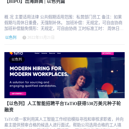
幸被Globes认可为接受调查的数千家其他科技公司中的佼佼者。作为
【BIPO】出海辞典 | 以色列篇
一家为全球影响力做好准备的初创公司，我们很荣幸能够吸引像
Radical Ventures这样具有前瞻性思维的投资者。Radical的投资将加速
概 况 主要适用法律 公共假期适用范围：私营部门员工 备注：如果
继续追求我们的愿景，即通过获得21世纪的技能来帮助数百万人在
假期与周休日重叠，无强制补休。 加班补偿：无规定，可自由协商
就业市场上找到自己的位置”。 Radical Ventures的管理合伙人Jordan
加班补偿豁免情形：无规定，可自由协商 工时标准工时： 周休日：
Jacobs说：“retrain.ai 正在帮助企业在代际过渡中驾驭经济和劳动
每周至少休息一天。犹太人默认周六为周休日，基督徒默认星期日
力，通过利用强大的人工智能模型，retrain.ai 正在缩短招聘时间，
以色列
2022年11月21日
为周休日，穆斯林的休息日是星期五。 加班补偿： 工作日：前2个
并提高员工绩效和保留率”。 retrain.ai 联合创始人兼首席运营官
小时内，按125%的加班工资支付，超出2个小时，按150%的加班工
Isabelle Bichler-Eliasaf说：“人工智能有可能极大地改善企业管理中最
资支付； 周休日：按照150%的加班工资支付。 （补休可替代加班
重要资源——人才。我们的人才招聘和人才管理模块由负责任的人
费） 加班补偿豁免情形： 1、空勤人员; 2、从事行政职责或者职责
工智能提供支持，帮助揭示求职者和员工的技能和能力，揭示求职
以色列
中要求具有特殊程度的个人私密; 3、雇用的条件和情况使雇主无法
者最大潜力和新的职业机会，以便人力资源领导者能够做出数据驱
控制其工作时间和休息时间的雇员。 休假｜年假 综合雇主/单一雇
动的决策”。 关于 retrain.ai retrain.ai 是领先的人才智能平台，旨在帮
主：单一雇主 年假资格： 1、对于年假年度内始终维持劳动关系的
助企业智能地招聘、留住和发展员工。利用负责任的人工智能和业
雇员，工作200天以上即获得完整年假，不满200天可获得相应比例
界最大的技能架构，企业通过ai人才招聘和人才管理模块来释放人才
的年假； 2、对于年假年度内存在过劳动关系但已经终止的雇员，工
洞察并有效优化员工队伍，以降低自然减员率，在一个数据驱动的
作240天以上即获得完整年假，不满240天可获得相应比例的年假。
解决方案中赢得人才争夺战和大辞职。
注：默认每年1月份起的12个月为年假年度。 年假长度： 年假累
积：在雇主同意的前提下，雇员可以在至少已经休假7天的前提下，
【以色列】人工智能招聘平台TaTiO获得530万美元种子轮
将剩余的假期累积到接下去的两个年假年度内。 年假期间待遇：由
融资
雇主按照日平均工资的100%支付 年假折算：如果雇员离职，可以就
TaTiO是一家利用其人工智能工作经验模拟寻找和审核求职者，并向
未休的年假以现金折算 未休年假补偿：由雇主按照日平均工资的
雇主提供预审合格的候选人进行面试，帮助公司选用合格的工人填
100%支付 病假病假资格：在雇主处全职受雇；自己生病或者家人生