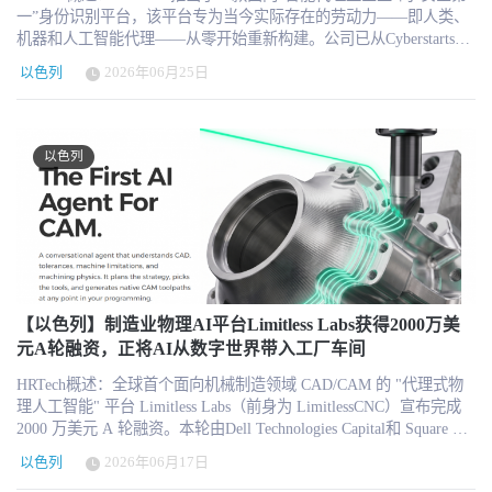
一”身份识别平台，该平台专为当今实际存在的劳动力——即人类、
机器和人工智能代理——从零开始重新构建。公司已从Cyberstarts、
Index Ventures和Evolution Equity Partners处筹集了6600万美元资金，
以色列
2026年06月25日
由一支由网络安全和企业IT领域资深人士组成的创始团队领导，该
团队此前曾成功促成Check Point收购Dome9等交易。NewCore 是面
向“智能体时代”的安全优先身份平台。该平台经过彻底重构，在单一
且可扩展的架构下，为每一个人类和智能体身份提供安全保障、赋
以色列
能并实施治理。 NewCore推出了一款面向“智能代理型企业”的“安全
第一”身份识别平台，该平台专为当今实际存在的劳动力——即人
类、机器和人工智能代理——从零开始重新构建。公司已从
Cyberstarts、Index Ventures和Evolution Equity Partners处筹集了6600
万美元资金，由一支由网络安全和企业IT领域资深人士组成的创始
团队领导，该团队此前曾成功促成Check Point收购Dome9等交易。
身份已成为企业中的主要攻击面。过去三年中，从MGM、Change
Healthcare到Snowflake客户，乃至主要身份平台自身遭入侵等重大数
【以色列】制造业物理AI平台Limitless Labs获得2000万美
据泄露事件，其根本原因如出一辙：身份基础设施设计于上个时
元A轮融资，正将AI从数字世界带入工厂车间
代，却被要求管理其原本无法支持的劳动力群体。 智能代理时代需
HRTech概述：全球首个面向机械制造领域 CAD/CAM 的 "代理式物
要全新的身份架构 如今，人工智能代理与人类员工在整个企业中协
理人工智能" 平台 Limitless Labs（前身为 LimitlessCNC）宣布完成
同工作，它们能在几秒内启动，并需要对生产系统拥有精细化且可
2000 万美元 A 轮融资。本轮由Dell Technologies Capital和 Square Peg
撤销的访问权限。然而，主流的身份平台是十五年前为员工登录Web
联合领投，Grove Ventures、Meron Capital 及 Kinetica 跟投。其智能
应用而设计的，基于SAML等过时的协议、静态服务账户以及由密码
以色列
2026年06月17日
代理可运行于工程师现有 CAD/CAM 系统内，核心价值是帮助制造
派生的会话令牌——这些设计从未被视为该环境的安全边界。 这一