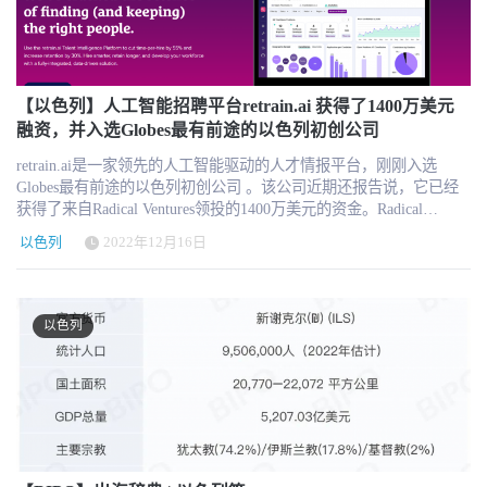
与主要人力资源技术栈（ATS）的无缝集成，使myInterview成为
司估计，迄今为止，它已经绘制了数百万科技专业人士的个人资料
10,000多家公司的 "无脑 "解决方案。已经有超过7,000,000名候选人
和职业图谱。Perfect平台一直在从公共资源中寻找有关公司的实时信
用myInterview为Ocado、Facebook、Six Flags和Chick-fil-A等客户制
号，包括裁员通知、高管职位变动和其他新闻等。 Perfect公司首席
作了视频。
执行官Eylon Etshtein表示，该公司将自己视为“人才招聘领域的
“Spotify”，并通过了解每家公司的招聘偏好来进行工作，从而提供量
【以色列】人工智能招聘平台retrain.ai 获得了1400万美元
身定制的推荐。他补充道，我们给过去依赖于LinkedIn等搜索工具的
融资，并入选Globes最有前途的以色列初创公司
方式带来了一场真正的变革，这些工具改变了旧有市场。市场上的
retrain.ai是一家领先的人工智能驱动的人才情报平台，刚刚入选
众多变化要求公司准确而迅速地利用出现的机会，雇佣最合格的员
Globes最有前途的以色列初创公司 。该公司近期还报告说，它已经
工。 关于Perfect Perfect总部位于以色列，其创建了一个高效的人工
获得了来自Radical Ventures领投的1400万美元的资金。Radical
智能平台，通过绘制数百万以技术为重点的专业职场人士的职业图
Ventures是一家早期风险投资公司，主要投资于应用深度技术改造大
谱，帮助各类组织填补技术人员的空缺。该公司表示，其希望打破
以色列
2022年12月16日
型行业的企业。在Globes分析的4000家科技公司中，retrain.ai 因其尖
LinkedIn在人才招聘市场上的垄断，因此它依靠生成式人工智能来帮
端的人工智能及其在帮助数百万人获得需求旺盛的新兴技能以实现
助企业组织为他们想要填补的每个空缺职位找到合适的候选人。
更高效，充实和持久的职业生涯方面而获得认可。 以色列排名第一
的经济报纸《Globes》每年都会根据以色列高科技市场领先的全球投
以色列
资基金的选择，发布十大最有前途的初创企业名单。风险投资参与
者被要求说出已经证明具有影响力的初创公司，以及谁可能是下一
个独角兽。过去的获奖者包括 Monday.com 和Fivver等公司，他们继
续进行数十亿美元的IPO。 retrain.ai的工作原理是提供一个定制的职
业塑造者平台，允许潜在候选人回答有关自己的问题，链接过去的
工作经验和认证，以智能地将他们与最适合其技能的空缺职位相匹
配。 retrain.ai 联合创始人兼首席执行官Shay David说：“我们非常荣