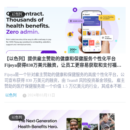
商捕捉、标准化并推广资深编程人员的专业技能。 全球首个面向机
差距无法通过增量升级或附加产品来弥补。现代身份平台必须从一
械制造领域 CAD/CAM 的 "代理式物理人工智能" 平台 Limitless
开始就针对这一需求进行设计。 NewCore 的构建成果 NewCore 是一
Labs（前身为 LimitlessCNC）宣布完成 2000 万美元 A 轮融资。本轮
个统一平台，能够发现、保护并管理现代企业中的所有身份——无
以色列
由戴尔科技资本（Dell Technologies Capital）和 Square Peg 联合领
论人类还是智能代理。它从零开始构建，旨在降低风险而非仅仅管
投，Grove Ventures、Meron Capital 及 Kinetica 跟投。 新一轮融资将
理访问权限，从而消除了先前架构因设计缺陷而留下的各类安全漏
用于组建美国商业团队、推动物理 AI 基础模型向闭环数控自动化演
洞。 消除身份识别的单点漏洞。安全分拆密钥（SSK）消除了
进、扩展 CAM Agent 产品线。公司计划扩建特拉维夫深科技研发实
SAML 和 OIDC 签名基础设施中的单点故障，从而杜绝了导致历史
验室，未来 12 个月员工规模预计翻倍。Limitless Labs 还将出席底特
上一些最大规模身份泄露事件的攻击类型（如“黄金 SAML”、中间
律 "Reindustrialize 2026" 大会，参与推动美国制造业复兴。 客户落
人攻击、会话窃取、令牌重放以及身份供应商供应链风险）。 开创
地验证 自结束隐身运营以来，Limitless Labs 已从初期试点扩展至
安全代理式身份认证。AI 代理是具有独立生命周期、信任评分和撤
Blue Origin（蓝色起源）、凯迪拉克 F1 车队、山特维克、伊斯卡
【以色列】提供雇主赞助的健康和保健服务个性化平台
销路径的一等身份实体，而非伪装的服务账户。代理治理是平台的
（Iscar）等标杆客户的全面生产部署，覆盖航空航天、国防、赛
Fijoya获得830万美元融资，让员工更容易获取和支付福利
核心设计约束，而非附加功能。NewCore 还提供了一项“代理技能”
车、工业机械等高精尖领域，实际帮助客户将数控编程时间缩短多
金
（Agentic Skill）：这是一个面向所有主流编码代理（包括 Claude
Fijoya是一个针对雇主赞助的健康和保健服务的高度个性化平台，公
达 50%。平台符合《国际武器贸易条例》（ITAR）要求，可在 AWS
Code、Codex 和 Cursor）的集成包，使它们能够作为“第一类实体”在
司宣布获得 830 万美元的融资，由 Team8 风险投资基金领投。 雇主
GovCloud 部署，满足最严苛的行业安全监管标准。 行业人才危机
企业信任图中进行身份验证并运行，从而在现代企业中一些要求最
赞助的医疗保健服务是一个价值 1.5 万亿美元的行业，其成本不断攀
随着复杂高精度零部件需求增长，制造业正面临严峻的人才与知识
严苛的生产场景中实现安全的代理访问。 淘汰易受钓鱼攻击的身份
升、行政负担过重、福利利用率低。Fijoya 在金融科技和医疗保健的
传承危机。美国制造业劳动力近四分之一年龄在 55 岁及以上，97%
验证因素。VisualMFA 将用户验证转变为一种带外、可视化可验证的
以色列
2024年03月11日
交叉点上开展业务，为雇主提供了一种简化、便捷、经济高效的方
的制造商将知识传承列为首要关切，目前已有 40.9 万个职位空缺，
交互过程，能够抵御中继攻击、重放攻击和社交工程攻击。基于
式，以提供更灵活的医疗福利。 Fijoya 的综合平台只需签订一份按
预计 2033 年缺口将扩大至 190 万。而航空航天、国防、医疗等关键
TPM 和安全隔离区（Secure Enclave）的硬件绑定凭证，彻底取代了
使用付费的合同，就能让雇主的员工方便地找到并无缝地支付符合
领域的零部件编程，至今仍高度依赖手工操作、隐性知识和资深工
易受钓鱼攻击的身份验证因素。 发现每一个身份。NewCore 持续发
其需求的数千种健康和保健服务及产品。万事达卡已签约成为 Fijoya
程师多年积累的宝贵经验。 产品核心理念 “制造业不仅需要更多的
以色列
现并映射企业中的每一个身份（包括人类和代理），涵盖传统平台
平台在美国的支付合作伙伴，凭借其数十年来为支付方和提供方提
自动化，更需要一种更好的方式来捕捉并推广那些仍存在于相对少
无法察觉的影子账户、弃用凭证以及不受管控的代理。看不见的东
供以医疗保健为重点的解决方案的经验，推动整个生态系统提高效
数经验丰富的机床操作员脑海中的专业知识，”Limitless Labs联合创
西，就无法保障安全。 开创代理迁移模式。客户可通过代理驱动的