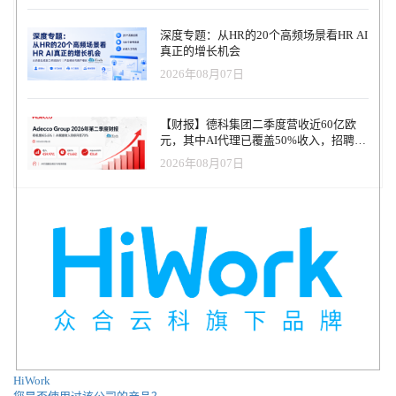
提升解决方案，Wilco还旨在改善科技行业中代表人数不足的群体的
职业发展机会。"如今，即使是最初级的职位也需要一些经验，而且
深度专题：从HR的20个高频场景看HR AI
许多机会仅限于那些已经领先的人或那些拥有强大社交网络的特
真正的增长机会
权，"Freund说，"Wilco的使命是让每一个开发人员，都能充分释放
2026年08月07日
他们的潜力，无论他们的背景或技能水平如何。" 目前可用的任务由
Wilco的团队创建，他们在软件开发以及游戏设计方面有深厚的专业
知识，涵盖了关键的软件工程技能和概念。此外，该平台还设有与
【财报】德科集团二季度营收近60亿欧
内容合作伙伴（包括New Relic、Applitools和JFrog）共同设计的任
元，其中AI代理已覆盖50%收入，招聘服
务，使开发人员能够获得使用流行开发工具的实际经验。涵盖其他
务进入运营重构阶段
工具和技术的任务将很快增加，并支持社区自编的内容。 "Wilco为
2026年08月07日
开发人员创造了一种获得工具经验的原创方式，"New Relic的开发人
员宣传总监Jemiah Sius说，"我们很高兴为开发人员提供机会，让他
们在真实的环境中接触我们的产品，使我们能够轻松沟通我们的产
品所提供的价值，同时让开发人员快速获得专业知识。" 关于Wilco
Wilco使所有经验水平的软件工程师能够通过在沉浸式体验中获取和
磨练实践技能来提高技能。该平台是为模拟科技创业公司的情况而
建立的，它利用现实生活中的技术堆栈，向用户发送涵盖日常工程
任务的 "任务"--从部署应用程序到寻找生产问题的根源。通过提供一
个安全的类似于生活的环境来加速提高技能，Wilco帮助来自各种背
景的开发人员释放他们的全部潜力。Wilco由On Freund（CEO）、
Shem Magnezi（CTO）和Alon Carmel（CPO）于2021年成立。
HiWork