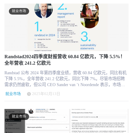
13.5% 每股收益（EPS）：80.10 日元，同比增长 17.7% 公司表示，
司连续两个季度营收下降，市场关注招聘市场复苏速度，以及
消失，你也不会扔掉扫帚。它只是让你吹叶子的速度快了 10 倍，但
能建模、薪酬基准、职业路径等方面的领先地位 借助现有数据科学
尽管欧洲市场的招聘需求下滑，但美国市场趋于稳定，日本市场招
ZipRecruiter是否能在企业招聘需求回暖前保持足够的财务韧性。 分
接下来你还得收拾、打包、放上路边回收。现在回收公司获得了更
团队，Lightcast 有望在多个市场领域实现倍增式增长。 AI 正在加速
就业市场
聘需求强劲，为公司营收增长提供了有力支撑。 各业务板块表现
析师认为，ZipRecruiter 2025年的关键挑战在于： 如何加速企业端增
多叶子，你还可以修剪灌木（另一个机器人岗位），电吹风公司也
这个市场的演进 Josh 在播客中指出，AI 工具如 Galileo、Microsoft
HR 科技业务——增长 13.3%，成为主要增长引擎 营收：2,754 亿日
长，提升付费雇主数量。 如何通过AI优化提高用户转化率，提升营
赚更多钱。 换句话说，自动化一个任务，会推动我们从事更高价值
Copilot 等，让每位 HR 或管理者都能轻松使用这些复杂的数据系
元（17.9 亿美元），同比增长 13.3% 日本市场：增长 66.9% 美国市
收规模。 如何在招聘市场恢复前控制成本，维持盈利能力。 目前市
的事情；越来越多时间会被用于管理这些工具（学习 prompt、找到
统。 你不再需要编写报告或查询数据库，只需提问，系统即可给出
场：增长 8.0% 全球其他地区：增长 11.8% 其中，日本 HR 科技业务
场仍在观望ZipRecruiter的业务调整效果，短期内股价可能继续面临
高质量数据、不断迭代、培训、确保安全）。 本周我看到一个新的
有洞察力的答案。 Lightcast 也正是意识到 AI 驱动的市场机会，才
的强劲增长 主要受业务整合、市场需求增加和数字招聘工具普及推
压力，但如果招聘市场在下半年复苏，ZipRecruiter有望迎来估值修
AI 工具，它做 FP&A（财务、预算、计划与管理），每家公司都需
会加快产品布局，以巩固其市场领先地位。
动，实现 66.9% 的显著增长。 匹配与解决方案业务——微幅下降
复。
要这种工具。旧系统人工处理简直是噩梦。这个新系统将其财务、
0.4% 营收：1,987 亿日元（12.9 亿美元），同比下降 0.4% HR 解决
CRM、HRMS 数据合在一起，自动发现利润缺口、进度滞后和预算
方案业务：下降 13.6% 市场营销解决方案业务：增长 7.4% HR 解决
Randstad2024四季度财报营收 60.84 亿欧元，下降 5.5%！
超支。原来这要我和 CFO 手动处理几个小时。 这种超级员工效应正
方案 受到企业招聘预算缩减的影响，表现略显疲软；而 市场营销解
全年营收 241.2 亿欧元
在进行中：美国目前失业率仍很低（4.2%），正如我在上一篇关于
决方案 受数字广告和在线招聘推广增长的带动，呈现稳定增长。 招
初级岗位的文章里说明的，工作市场虽有波动，但白领工作将在几
聘与派遣业务——增长 1.1% 营收：4,384 亿日元（28.5 亿美元），
Randstad 公布 2024 年第四季度业绩，营收 60.84 亿欧元，同比有机
十年内继续存在。我们只处在转型期。 我猜想当初互联网兴起
同比增长 1.1% 日本市场：增长 7.8% 欧洲、美国和澳大利亚市场：
下降 5.5%，全年营收 241.2 亿欧元，同比下降 7%。尽管市场招聘
（1998 年左右），人们预测“书本”会消失、零售门店会消失。但现
下降 4.2% 日本市场招聘需求依然旺盛，但欧洲和美国市场受到经济
需求仍然疲软，但公司 CEO Sander van ‘t Noordende 表示，市场环
实恰恰相反：作家和零售者进化为使用和借助网络。27 年后，我们
疲软影响，增长受限。 2024 财年全年展望 Recruit 维持全年营收目
境逐步趋稳，Randstad 在全球推进 数字化转型 和 人才平台建设，并
建立了 Substack、混合电子商务、移动点餐等商业模式，推动图书出
就业市场
2025年02月13日
标 3.56 万亿日元（231.7 亿美元），同比增长 4.2%，预计调整后
优化成本控制。第四季度毛利润 11.44 亿欧元（同比下降 11%），
版反而繁荣。 写书依然值得，但很多作者更愿透过 Substack 建立受
EBITDA 为 6,730 亿日元（44 亿美元，同比增长 12.5%），营业利
调整后 EBITA 2 亿欧元（同比下降 30%），但仍超出市场预期。北
众，而不是被亚马逊“绑架”。超现实吧？这就是“超级员工”效应。一
润预计 4,880 亿日元（31.9 亿美元，同比增长 21.2%）。 公司强
美市场收入下降 7%，北欧 7%，亚太 3%，而南欧、英国和拉美市
旦你意识到你会看到它无处不在。 这种关于我们工作、职业、生活
调，未来业绩的关键变量是美国市场的招聘趋势，如果需求保持稳
场跌幅较小（4%）。其中，Randstad Digital 下降 8%，Randstad
的“创造性重塑”只会加速。我告诉客户：你们都是开发者！只要用英
就业市场
定，HR 科技业务将继续维持两位数增长。 股价表现与市值 截至
Enterprise 下降 7%，显示市场需求变化。展望 2025 年，Randstad 预
语（或本语）学习如何“编程与自动化”你的工作、生活与企业。 第
2025 年 2 月 12 日，Recruit Holdings 股价收于 10,660 日元（69.40
计 Q1 收入趋稳，毛利率略有提高，运营成本下降。公司股价报
三，AI 并不像 AI 工程师认为的那般“智能” 虽说大家痴迷于 AI 超智
美元），当日下跌 0.84%，仍低于 2024 年 12 月 12 日创下的 52 周
40.02 欧元，市值 75 亿欧元。 阿姆斯特丹，2025 年 2 月 12 日 – 全