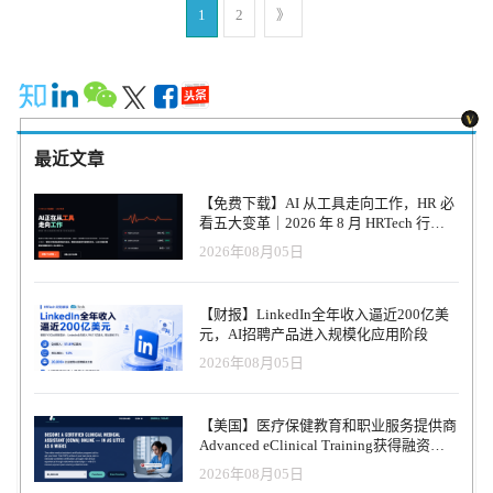
关，确保每位员工都知道他们如何为公司的目标做出贡献。 根据员
多、更好，在所有活动中成长得更快。关键在于让我们的时间花在
（Sedlet）发现，HireArt的许多客户在雇用其员工时，将他们作为承
1
2
》
实现了有机增长，与FreeNow、TravelPerk、黑莓、兰博基尼和埃森
工任职年限个性化员工体验。 改进员工体验以适应不断变化的员工
更有价值的地方，而LinkedIn的AI功能帮助我们做到了这一点。它并
包商列入人事公司的工资单。 "这对我们来说是一个'阿哈'时刻--这里
哲等企业和风险投资支持的独角兽公司签订了重要协议，使他们能
需求和愿望；因此，您将在员工保留率和生产力方面获得巨大回
没有取代与候选人进行的伟大对话，也没有妨碍我们向候选人提问
有一个需要我们的采购产品的市场，而且具有惊人的单位经济效
够在全球范围内扩展招聘业务。迄今为止，这些公司已通过
报。 战略性地拥抱人工智能。 人工智能可以帮助招聘人员优化招
或了解他们作为人类的特点。” 改善候选人体验 虽然LinkedIn谈论了
益，"Sedlet在一次电子邮件采访中说，"所以在2017年，我们'重新创
Workfully 招聘了数百个关键的高级职位，其中包括约 100 名来自代
聘、发掘隐藏人才并促进内部流动。此外，组织可以使用人工智能
对HR的价值，但对候选人而言，AI的价值可能更大。公司发现，AI
立’了公司，并推出了我们目前的模式，在这个模式下，HireArt既代
表性不足群体的应聘者，他们通过提高技能加入了知名科技公司。
来改善工作流程，使管理人员更轻松地管理日程安排，并帮助员工
辅助的招聘信息获取率提高了44%，求职者接受的速度也加快了
表企业寻找工人，又代表企业雇用工人。" 在加入HireArt之前，
找到所需的信息 - 无论是总结长时间的对话还是快速找到薪酬和福
11%。此外，AI搜索带来的候选人接受率高出18%。正如Paradox发
Lewis是商业地产公司General Growth Properties的高级业务分析师--
利问题的答案。 未来之路 工作世界正在不断演变，大家一致认为我
最近文章
现的，求职者不喜欢浪费时间与招聘人员安排电话，如果可以避免
后来被Brookfield Property Partners收购。Sharef是麦肯锡的商业分析
们需要找到一个稳定的中心。我们还需要达到这样的程度：企业可
的话。 这引出了另一个重要的问题。如今，招聘人员和求职者之间
师，Sedlet是高盛公司的战略家。 公司经常使用人事代理机构来招聘
以实现所需的结果，员工可以获得所需的支持，即使在偶尔繁重的
【免费下载】AI 从工具走向工作，HR 必
的AI竞争日益激烈。随着AI帮助招聘人员进行候选人筛选，求职者
和雇用那些不能被归类为独立承包商的工人。中介公司专注于招聘
工作量下也能脱颖而出 为了蓬勃发展，公司必须优先考虑员工的需
看五大变革｜2026 年 8 月 HRTech 行业
也在利用AI优化简历。我们的客户之一告诉我，几乎所有的求职者
候选人，但是--按照Sedlet的说法--他们并不太关注雇佣后的体验。
观察报告
求，并培养信任和成长的文化。通过关注这些关键领域，您可以打
现在提交的简历都与职位描述惊人地相似。为什么？因为求职者也
2026年08月05日
"作为一个人员配置的客户，很难管理基本的工作流程，如拉出一个
造一支坚韧、敬业、高效的员工队伍，为迎接未来做好准备。
在使用AI！ 这意味着像LinkedIn招聘助手这样的工具比以往任何时
工人名册，给某人奖金，或批准PTO。作为一个工人，人事行业只
候都更加重要。当求职者通过AI调整他们的身份，甚至通过AI进行
提供最基本的福利，使基本的行政工作变得困难，当然也没有提供
【财报】LinkedIn全年收入逼近200亿美
面试评估以获得优势时，HR必须加强工具，以更好地区分候选人。
什么支持，如职业发展和绩效管理，"Sedlet说，"我们认为，优秀的
元，AI招聘产品进入规模化应用阶段
解放招聘人员去招聘和提供建议 实际上，最重要的是：尽管招聘助
软件--再加上贴心的支持--可以解决这些问题，为企业和工人实现自
手是一种提高效率的工具，但它真正的作用是解放招聘人员，让他
2026年08月05日
助功能，并提供值得承包商给公司带来价值的就业体验。" 通过
们有更多的时间与候选人对话。那些被繁琐任务困住的招聘人员可
HireArt，招聘经理可以要求工人在发出任何邀请之前收到一份精心
以与招聘经理沟通，提升雇主品牌，并更好地了解候选人和就业市
策划的候选人短名单并安排面试。通过该平台，经理可以执行一些
【美国】医疗保健教育和职业服务提供商
场。这是我们所说的“系统化HR”的一部分：将人才获取从“执行中
任务，如改变工资率、批准开支和拉动报告。 “像Meta这样的公司有
Advanced eClinical Training获得融资，
心”角色转变为“人才顾问”，帮助公司思考如何更好地实现增长。 当
数以万计的承包商。一个典型的HireArt客户可能有几十个或几百个
以加速医疗卫生人才队伍建设
你思考这些工具并考虑自动化时，我鼓励你阅读我们关于人才获取
2026年08月05日
承包商，通过少数几家人事代理公司雇用，"Sedlet解释说。 Sedlet把
战略转变的新研究。自动化不仅仅是提高生产力和降低成本：它真