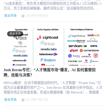
“AI成本更低”，将负责大模型问句质检的员工月薪从2.5万元降到1.5
万元，员工拒绝后被解雇。最终法院认定：违法解除劳动合同。法
院强调，AI技术升级并不自动构成“劳动合同无法履行”，企业不能
就业市场
2026年05月08日
单方面因AI替代而降薪裁员。企业应优先培训员工、合理协商调
岗，并保障劳动者权益。 随着AI大模型快速进入客服、内容审核、
数据处理、运营支持等岗位，企业“AI替岗”正在从技术讨论逐渐演
变为真实的劳动关系问题。而杭州法院近日公布的一起典型案例，
就业市场
首次对“AI替岗是否能够成为企业裁员理由”给出了明确司法态度。
根据杭州法院披露的信息，某科技公司员工周某长期从事“问句质检”
工作，其核心职责是对AI大模型与用户交互生成的答案进行正确性
审核与质量判断。这类岗位本质上属于AI训练与人工反馈体系中的
关键环节，也是过去两年AI行业快速发展过程中大量新增的工作类
型之一。 随后，该公司以“AI技术冲击、项目优化调整、AI替岗更具
成本优势”为由，与周某协商调岗，并计划将其月薪从25000元降低
至15000元，降薪幅度达到40%。 由于周某拒绝接受大幅降薪，公司
Josh Bersin专栏：“人才情报市场”爆发，AI 如何重塑招
最终解除劳动合同。 案件经过劳动仲裁后进入法院审理阶段。杭州
聘、技能与决策？
法院最终认定：企业构成违法解除劳动合同，应向员工支付赔偿
HRTech概述：在当今数据驱动的时代，“人才数据” “People Data ”已
金。二审维持原判。 杭州法院在判决中明确指出，企业引入AI技术
成为企业最重要的资产之一。Josh Bersin 在其最新分析中指出，人才
属于主动实施的技术升级与经营优化行为，但这并不当然等同于劳
情报市场正在快速发展，形成从数据收集（如 Rhetorik）、数据建模
动法意义上的“客观情况重大变化”，也不意味着劳动合同已经“无法
（如 Lightcast、Revelio）、到智能平台（如 Galileo、Seekout）的三
履行”。 这一认定非常关键。 过去几年，许多企业在推动数字化与
就业市场
2025年07月16日
层架构。Lightcast 收购 Rhetorik 不仅加强了全球人才画像能力，还
AI转型时，往往倾向于将“技术替代”视为组织优化的天然理由。但