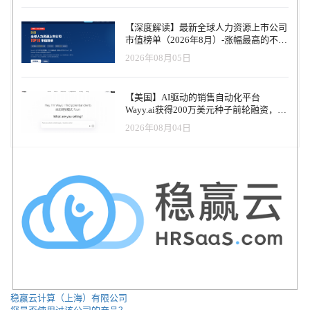
人员配置行业描绘成一个分散但巨大的机会，估计仅在美国就有近
正的作用是解放我们的思维，以全新的、令人兴奋的方式增加价
5000亿美元的价值。数以万计的招聘和人员配置机构争夺这块蛋
值。
【深度解读】最新全球人力资源上市公司
糕，但最大的机构只拥有约7%的市场。 由于HireArt以人事代理公司
市值榜单（2026年8月）-涨幅最高的不是
的方式进入市场，它经常与他们竞争新业务。但HireArt并不把他们
AI软件，而是传统人力服务商
2026年08月05日
称为对手。相反，总裁兼首席财务官克里斯-布劳尔（Chris Brower）
说，HireArt与各机构合作，允许他们为客户的空缺职位提交候选
人，然后雇用这些工人，与人事合作伙伴分享收入。” HireArt的客户
【美国】AI驱动的销售自动化平台
包括前面提到的Meta、Carta、亚马逊旗下的Zoox和打车平台Via。由
Wayy.ai获得200万美元种子前轮融资，并
于宏观经济逆风的影响，这些客户中有几个已经宣布裁员或据说计
推出可代为销售的AI联合创始人
划裁员。但Sedlet相信，HireArt虽然目前没有盈利，但将在2023年底
2026年08月04日
前实现盈利。 "我们上一次融资是在2017年，当时只有200万美元，
用于资助我们的转机。有了这笔资金，我们能够同比增长70％，并
在约30名员工的情况下实现盈利，"Sedlet说，"有了这次规模更大的
融租，我们希望能更快地增长。" 当然，一些投资者，如Three Fish
Capital，看到了新时代的人员配置、雇佣和招聘公司的长期潜力。而
2021年是人力资源技术的一个大年，全球对该类别的投资达到168亿
美元。在2022年第一季度，未来工作公司吸引了超过45亿美元，为
另一个现金充裕的年份创造了条件。 "人力资源技术已经得到了极大
的改善，像Gusto和Rippling这样的公司为公司和员工管理永久劳动力
的就业提供了巨大的改进。然而，合同工还没有看到现代人力资源
信息系统（HRIS），"Brower说，"HireArt使合同工的管理变得天衣
无缝，并为员工提供了良好的就业体验。"
稳赢云计算（上海）有限公司