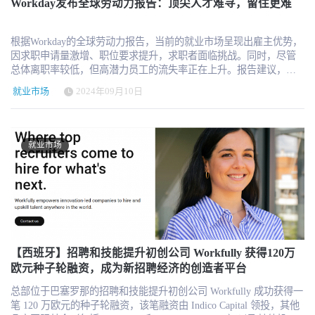
辅助表现，从而使HR在筛选候选人时面临更多挑战。因此，
Workday发布全球劳动力报告：顶尖人才难寻，留住更难
3.56 万亿日元，投资者将重点关注 2025 财年的战略指引。
展战略。Q4 主要业务板块的表现如下： Randstad Operational Talent
创造了新思想、新业务与新工业 再强调：是人类想出新的商业模
LinkedIn招聘助手等工具正成为招聘人员不可或缺的助手。 LinkedIn
Solutions（工程、制造业、技术工种等）：收入 40.03 亿欧元，有机
式、创新、产品与服务，将价值带给世界。如果 AI 这么“聪明”，它
招聘助手不仅仅是提高效率的工具，它真正的价值在于解放招聘人
下降 4%。 Randstad Professional Talent Solutions（管理、行政、财务
为何不会自己成立公司？🙂 每一个突破性产品、科学发现、企业或
根据Workday的全球劳动力报告，当前的就业市场呈现出雇主优势，
员，使他们能够专注于与候选人和招聘经理的对话，改善雇主品
等专业人才）：收入 10.36 亿欧元，有机下降 8%。 Randstad Digital
创意，都是来自人的智慧。我们从出生起就是“学习动物”，具备生
因求职申请量激增、职位要求提升，求职者面临挑战。同时，尽管
牌，并更好地了解就业市场。这种转变反映了人才获取的战略性转
Talent Solutions（数据分析、云计算、数字产品工程等）：收入 7.02
存、本能、恐惧、学习、ego、同理心、耐心、宽恕与胜利等复杂能
总体离职率较低，但高潜力员工的流失率正在上升。报告建议，企
变——从执行角色转变为人才顾问，帮助公司更好地实现增长。
亿欧元，有机下降 8%。 Randstad Enterprise Talent Solutions（招聘流
力，正是这些特质造就了 Apple、Microsoft、Nike、Disney 等公司。
业应通过以下策略应对挑战：重建信任，增强工作透明度；提升工
Josh Bersin 写了这篇介绍，我们一起来看看： 科技供应商正以最快
程外包 RPO、MSP、职业转换等）：收入 3.43 亿欧元，有机下降
就业市场
2024年09月10日
每一个伟大的企业背后都有一个（或几个人）的主意，他们填补了
作的意义，消除低效会议和繁琐流程；根据员工任职时间个性化员
的速度开发AI驱动的助手。在HR领域，处理大量琐碎的流程，自动
7%。 此外，由于 2024 年 7 月 Randstad 与 CareerBuilder 合作成立
市场空白。 AI 时代，我们终将迎来一套自动化 agent。买一个机器
工体验；战略性应用AI技术以优化招聘、发现人才并促进内部流
化的机会随处可见。 本周，正值微软推出帮助公司在Copilot中构建
Monster 联合企业，Monster 业务已从 Randstad 财务报表中剔除。
人，开启它，用它完成日常工作听上去挺诱人（我们用了几天就自
动。最终目标是创造一个稳定而富有韧性的高绩效团队。 就业市场
AI助手的工具之际，LinkedIn也宣布推出其招聘助手 Hiring Assistant
2025 年展望 Randstad 预计 2025 年市场将进一步趋稳。CEO Sander
动化了编辑与转录流程）。但推动我们的业务转向“智能 HR 与人才
正在快速发展。虽然招聘活动正在回暖，但 Workday 平台的洞察以
。这款产品相当惊人。 LinkedIn招聘助手是我见过的第一个完全集
就业市场
van ‘t Noordende 表示，尽管企业招聘需求仍然疲软，但市场已出现
体系”的想法，是人类的主意，是我脑海中孕育的概念，是由我们的
及我们与 Hanover Research 共同开展的一项研究表明，这是一个雇主
成到LinkedIn工作流程中的高级AI助手。使用这款助手的公司（如西
更稳定的交易环境，为 2025 年的复苏奠定基础。 公司预计 2025 年
管理团队与合作伙伴策划打造的。 在压力之下，人类智慧大放异
主导的就业市场。点击获取Workday全球劳动力报告 但这并非没有
门子、Canva、AMS）已经看到了招聘人员生产力和候选人质量的大
第一季度收入将基本稳定，毛利率略有提高，运营成本下降。不
彩：看看乌克兰军队的创造力；看看我们如何迅速应对疫情；看看
挑战。申请人数之巨意味着顶尖人才在众多应聘者中难以找到，而
幅提升。 你可以这样理解：考虑一个招聘流程的示意图。 招聘流程
过，Q1 将比上一年同期少 0.8 个工作日，可能会对收入产生一定影
慢性病或某些残疾患者如何学会应对。这种人类智慧中蕴含神秘，
现在有迹象表明高潜力员工开始离开，顶尖人才将更难留住。 影响
正如你所见，招聘流程包含超过30个步骤，这还不包括背景调查、
响。 截至最新交易日，Randstad 股价报 40.02 欧元，单日跌幅
我们拥有历史智能、道德标准。正如英国首席拉比 Jonathan Sacks 在
劳动力的主要趋势 2024 年上半年，求职申请的增长速度是招聘需求
提供录用通知、讨论福利、入职前沟通和正式入职。 通过这款全新
3.45%，但仍比 2025 年 1 月 13 日创下的 38.24 欧元 52 周低点高
他的经典著作中所言。这就是我所谓的“人类精神之不灭力量”。 每
的四倍。随着求职申请的速度超过招聘需求，很明显，在这个求职
的助手，LinkedIn认为他们可以自动化近80%的预录用流程。而且，
4.65%。公司市值目前为 75 亿欧元。 未来，Randstad 将继续专注于
当我在客户面前讲述此类故事时，我感受到人类的创造力如何被激
者密集的市场中，雇主的选择更多，而雇员的选择更少。如果就业
LinkedIn 招聘助手才刚刚起步。 LinkedIn招聘助手 以下是一些工作
成本优化、数字化转型和战略投资，以增强企业韧性，在不断变化
发。AI 并没有这种历史智能或时间因果关系。就如我与 Galileo 合作
增长继续放缓，失业率在美国和全球范围内持续上升，这种情况将
【西班牙】招聘和技能提升初创公司 Workfully 获得120万
流程的截图： 如你所见，AI助手在流程中为招聘人员提供了智能提
的全球就业市场中保持竞争力。
伙伴 Sana 的 CTO 探讨，他也认可 AI 不具备对历史及因果变化的真
变得更加明显。 认为自己正在做有意义的工作的员工比没有这样做
欧元种子轮融资，成为新招聘经济的创造者平台
示和问题，并且随着流程的推进，它会储存越来越多的信息，不断
正理解。我会进一步与科学家们交流，但仍相信人类在学习与适应
的员工感觉更有成就感 37％，即使在员工称之为“具有挑战性”的工
变得更加智能化。 这是一款非常复杂的产品 这是一款精心设计的产
总部位于巴塞罗那的招聘和技能提升初创公司 Workfully 成功获得一
上远远领先于任何数据系统。 底线：我们的工作与生活是安全的 最
作量下也是如此。 在下面的图表中，请注意只有一个行业的每个职
品。不仅包括许多细微的功能（例如：“找一个像Joe这样的候选
笔 120 万欧元的种子轮融资，该笔融资由 Indico Capital 领投，其他
后的结论是，也是我想传达的核心：AI 是工具。我们可以构建它，
位空缺申请人数较少： 我们也发现雇主提高了经验要求，59% 的受
人”，它会导入Joe的档案并分析他的角色、技能和经验），还包括一