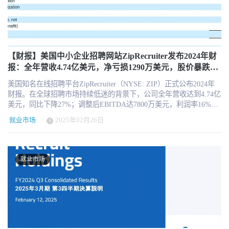
未来的企业创新仍依赖于人类独有的智慧与精神力量。 他呼吁业界
供应商——数据整理与建模者。 第二类：数据整理与建模商（Data
式设计 员工再培训（Reskilling） AI组织治理 AI时代劳动合规 技术
抛弃AI恐慌，聚焦于学习如何善用AI这项工具。AI不会毁掉工作，
Enrichment & Organizers） 这类公司会将数据进行分类、构建技能模
变革中的员工沟通与稳定 特别是在客服、审核、运营、基础分析等
而是会重塑工作，为未来几十年的职业发展提供新的路径。 详情阅
型、统一职位名称等，将海量非结构化数据组织成可用信息。他们
容易被AI影响的岗位领域，类似案例未来很可能持续增加。 而杭州
读： Josh Bersin说自己常被那些盛行的夸张文章和评论惊讶——说
的价值在于推理、日常更新以及与通用框架的整合。 代表公司包
法院此次案例，也可能成为中国AI劳动争议进入司法规则阶段的重
AI 会毁掉就业市场、网络或我们的生活。尤瓦尔·赫拉利
括：Lightcast（领先者）、Draup、Revelio Labs、TalentNeuron、
要标志。 对于企业来说，这意味着AI转型不能只关注“降本增效”，
（Yuval Noah Harari）认为这是对人类的“存在性”变革。马克·贝尼奥
【财报】美国中小企业招聘网站ZipRecruiter发布2024年财
Findem、ZoomInfo 等。后者多聚焦于销售与金融领域。 他们的技术
还必须建立更加成熟的组织变革机制；对于员工来说，则意味着持
夫（Mark Benioff）宣称，Salesforce 30–50% 的运营现在由 AI 完
报：全年营收4.74亿美元，净亏损1290万美元，股价暴跌
团队会处理每天新增的数百万条记录，将其整理成职业分类体系
续学习与能力升级将越来越重要。 因为未来真正被AI取代的，可能
成。媒体如 The Verge（Nilay Patel）担心所有谷歌的网页流量将消
18.72%
（例如职位模型、职业编码），并推演出一个人的技能、雇主、教
不是“岗位”，而是无法持续适应变化的工作方式。
美国知名在线招聘平台ZipRecruiter（NYSE: ZIP）正式公布2024年
失。 虽然没有人能预测未来，但我每个月都与数百家公司对话，每
育背景、薪资与地理位置等信息之间的关联。 随后，这些数据会以
财报。在全球招聘市场持续低迷的背景下，公司全年营收达到4.74亿
周与至少 5 家软件厂商会面，所以对现状有较清晰了解。正如我在
API 接口、数据连接器等形式供第三方平台调用。 这类数据处理非
美元，同比下降27%；调整后EBITDA达7800万美元，利润率16%；
《超级员工的崛起》中所述，上述很多恐惧其实都没有根据。相
常复杂。例如，一个人的数据链会包含教育、技能、工作经历、雇
但净亏损1290万美元，净亏损率为**-3%，较2023年盈利4910万美元
反，我坚信 AI 工具和平台将激发个人创造力、业务增长与创新，并
主、所在城市等；这些又会连接到公司层级的信息，包括企业历
就业市场
2025年02月26日
出现明显下滑。受财报表现不及市场预期影响，ZipRecruiter股价暴
由此创造许多岗位、提高工资、改善我们的职场与企业运营。 第
史、产品、投资和技术项目等。 当这些公司把数据组织得足够好
跌18.72%，从昨日收盘价6.73美元跌至5.47美元**，创下年度最低
一，所谓白领工作将被全面淘汰，目前还没发生 确实，招聘有些疲
时，可以回答如下问题： 哪些职位越来越值钱？ AI 工程师的技能
点。 财务数据承压，市场反应剧烈 ZipRecruiter 2024年的业绩显
软，但主要原因是 IT 预算上涨 62%，CEO 正推动业务领导“采用”
是如何细分的？ 电动车工程师需要哪些新兴技能？ 哪些能源科技正
示，全球招聘市场需求下滑仍在持续，特别是中小企业（SMBs）招
AI。这种推动效应减缓了招聘速度，几乎所有公司都在思考如何通
就业市场
在崛起？哪些公司在使用？我要如何找到这些人才？ 这些能力，将
聘预算缩减，直接影响公司营收表现。2024年第四季度，公司营收
过自动化重组岗位与职责。 我每天与高级 HR 领导交流，得到的反
使得使用这些平台的企业在人才市场上领先对手数倍。例如，很多
1.11亿美元，同比下降18%，环比也有所下降。尽管公司采取了削减
馈一致：CEO 与 CFO 已下达命令，“别招人了，赶快上 AI”。因
公司用 Lightcast 进行选址决策，投资金额甚至高达数亿美元。 第三
运营成本、优化营销投入等措施，维持了16%的调整后EBITDA利润
此，招聘预算被冻结。 这种推动虽有道理，但很多东西尚未落地，
类：人才智能平台（Talent Intelligence Products） 这是产业链的第三
率，但盈利能力下降令投资者感到担忧。 市场对ZipRecruiter的财务
因为像 MS Copilot、SAP Joule、ChatGPT 这样的现成工具，还不够
环节。 这类公司（包括几乎所有 HR SaaS 厂商）将上述数据集成进
表现反应迅速，公司股价在财报发布后开盘即大幅跳水，当日股价
贴合业务流程。目前尚不明确哪些岗位将被改变、哪些常规工作可
企业的招聘系统、技能分析、规划、内部流动等流程中。它们的任
从6.73美元最低跌至5.43美元，盘中跌幅一度超过19%。截至美东时
以被淘汰，也不知道该买或做什么 AI 产品。 以我的 AI 转型四阶段
务是将外部人才数据与企业内部数据融合，从而使 HR 系统变得“智
间2月26日上午，ZipRecruiter股价暂报5.47美元，跌幅18.72%，市值