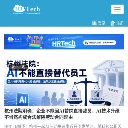
切
换
导
登录
注册
航
就业市场
杭州法院明确：企业不能因AI替岗直接裁员，AI技术升级
不当然构成合法解除劳动合同理由
HRTech概述：杭州一起AI劳动争议案近日引发关注。某科技公司因