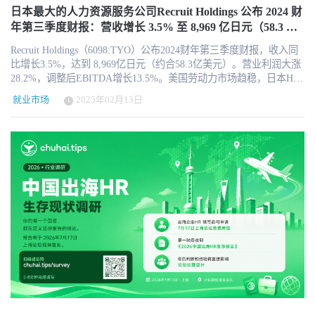
模型为例，我估计当前有 60% 的企业处于阶段 1，30% 处于阶
能”。 举个例子：你想为某项目寻找最适合的市场或工程人才，但公
降至5.7亿美元。 招聘市场低迷，企业招聘需求疲软 季度付费雇主
日本最大的人力资源服务公司Recruit Holdings 公布 2024 财
段 2，仅有不到 10% 达到阶段 3（在各业务职能中差异较大）。例如
司 HR 系统只记录了职称和学历。借助上述数据平台，这些系统可
（Q4 2024）：57,833 家，同比下降18%，环比下降11%。 每家付费
年第三季度财报：营收增长 3.5% 至 8,969 亿日元（58.3 亿
Chipotle 在招聘中应用 Paradox 到第 3 阶段，H&M 应用 Maki People
以告诉你：谁才是真正合适的人选？甚至还能预测谁具备晋升潜
雇主平均收入：1,920 美元，与去年持平，表明市场需求仍未明显回
美元），HR 科技业务表现亮眼
也如此，我们自己的 HR Academy 已通过 Galileo Learn 达到阶段 3。
力。 人才数据市场的高价值应用场景 该市场主要面向四大类终端用
Recruit Holdings（6098:TYO）公布2024财年第三季度财报，收入同
暖。 平台流量增长：2024年 Q4 访问量同比增长15%，高于竞争对
但总体来看，销售自动化、潜在客户生成（我现在每天都会收到许
户： 企业客户：用于人力规划、招聘分析、技能战略。 教育机构：
比增长3.5%，达到 8,969亿日元（约合58.3亿美元）。营业利润大涨
手10个百分点，但流量增长尚未完全转化为营收增长。 尽管
多“Agent”发来的垃圾邮件）、合同管理、营销（我们的 HubSpot 系
用于课程设计、学生就业评估、经济影响评估。 政府单位：用于经
28.2%，调整后EBITDA增长13.5%。美国劳动力市场趋稳，日本HR
ZipRecruiter在求职者端流量增长强劲，但由于招聘市场整体疲软，
统并不像想象中智能）、采购、应收账款等领域，AI 还没成熟。这
济发展、政策制定和劳动力投资。 销售与市场团队：用于线索生
科技业务增长66.9%，全球HR科技收入增长13.3%，但欧洲市场依然
企业端营收增长未能同步，导致公司整体财务表现受限。特别是美
正在到来，但还远远不到成熟阶段。 我希望在贝尼奥夫下次财报电
就业市场
2025年02月13日
成、市场细分和客户画像构建。 对企业来说，这类数据对增长与绩
疲软。整体招聘和解决方案业务基本持平，派遣业务增长1.1%。公
国辞职率（Quits Rate）降至2015年以来最低水平，说明就业市场活
话会上，他能具体说明到底节省了多少钱，并列出那“50% 岗位”。
效至关重要。随着 AI 系统普及，对高质量人才数据的需求也越来越
司预计全年收入将达3.56万亿日元（约合231.7亿美元），未来增长
跃度降低，进一步影响企业招聘需求。 业务优化与长期增长策略 面
我怀疑他会这样做。根据 LinkedIn 数据，Salesforce 的自然营收增长
高。 例如，Galileo 是一款直接接入 Lightcast 数据的 AI 工具。你可
将主要依赖美国市场的招聘趋势。 日本东京，2025 年 2 月 12 日
对招聘市场的不确定性，ZipRecruiter 在 2024 年加速产品创新，包
约 8%，员工人数增长 4%，看起来只是略微提高了效率，不像贝尼
以上传10位员工的姓名、职位、简历和会议记录，让 Galileo 进行能
—— 全球领先的人力资源科技与招聘服务公司 Recruit
括： 推出ZipIntro：提升雇主与候选人的互动效率。 升级简历数据
奥夫所言那样夸张。 所以，这些承诺确实在未来几年内会兑现，但
力评估、对比与基准分析。这一功能可用于绩效管理、发展辅导、
Holdings（TYO: 6098） 公布 2024 财年第三季度（截至 2024 年 12
库：优化AI匹配，提高精准度。 收购Breakroom：进入雇主评价市
当前企业级落地仍有 1–2 年的开发周期。 例如上周，我在中东与一
岗位设计与招聘决策。 Josh 本人还尝试过让 Galileo 分析过去 6 个月
月 31 日）的财务业绩。公司本季度 营收同比增长 3.5%，达 8,969
场，提升品牌影响力。 CEO Ian Siegel 表示：“尽管招聘市场经历挑
家大型航空公司会面，他们的 HR 团队刚开始做流程再造。虽然愿
的公司会议数据，它能自动识别出员工姓名、技能强项与弱项，有
亿日元（约 58.3 亿美元），其中 HR 科技业务增长 13.3%，成为推
战，我们仍然坚持产品创新与市场优化，并在求职者端获得了更多
景逐渐明朗，但他们意识到所需产品目前尚未到位。他们正在做设
些甚至是他自己之前未曾意识到的。 更重要的是，这只是冰山一
动整体增长的核心动力。公司营业利润同比增长 28.2%，调整后
市场份额。随着经济回暖，我们相信ZipRecruiter能够抢占更多增长
计，并寻找合适的 AI 解决方案。 这就是为什么我认为大部分企业
角。通过这些数据+AI，企业可以： 智能筛选候选人 分析薪酬与外
EBITDA 增长 13.5%，表现稳健。 财务摘要（2024 财年 Q3 对比
机会。” 2025年展望：市场回暖仍存不确定性 Q1 2025 财务指引：预
的 AI 转型将主要依赖内部构建，并联动供应商。我们已无法再用
部趋势对比 进行绩效分析与技能对标 而这一切，都可以通过像
2023 财年 Q3） 本季度，全球招聘市场趋稳，美国劳动力市场回
计营收1.07亿至1.11亿美元，虽然环比下降2%，但相比2023年和
“买 Workday 然后启动”的方式实现自动化——AI agent 将高度可配
Seekout、Galileo、Eightfold 等 AI 系统实现，进入“对话式分析”新时
暖，日本招聘需求持续增长，欧洲市场相对疲软，但公司整体业绩
2024年同期13%和10%的降幅，市场趋稳信号更加明显。 招聘市场
置，公司必须清晰知道自己需要什么。 它会来……但现在还根本没
代。 最新动态：Lightcast 为何收购 Rhetorik？ 作为行业巨头，
依然稳步提升。 营收：8,969 亿日元（58.3 亿美元），同比增长
复苏迹象：美国NFIB小企业信心指数在2024年12月达到2018年以来
到那一步。 第二，每一个 AI Agent 都创造了大量新工作 例如我们
Lightcast 最近收购了数据采集公司 Rhetorik。这不仅增强了其人才画
3.5% 营业利润：1,396 亿日元（9.1 亿美元），同比增长 28.2% 归属
最高水平，且雇主账户重新激活率上升，表明招聘市场可能触底反
Galileo 的 Agent 已有超过 4,000 人启用，它们发现自己有更多“新工
像数据源，还标志着其正式进军营销与销售数据市场。 目前
于母公司股东的净利润：1,190 亿日元（7.7 亿美元），同比增长
弹。 投资者担忧盈利能力，股价短期承压 尽管ZipRecruiter的管理层
作”需要做（如数据查找、流程清理等），因为那些重复、枯燥的工
Lightcast 已覆盖三大市场：企业、教育与政府。此次收购将： 丰富
11.9% 调整后 EBITDA：1,796 亿日元（11.8 亿美元），同比增长
对2025年持谨慎乐观态度，但投资者仍然对盈利能力表示担忧。公
作被 AI 接管了。这就是“超级员工”效应。 就像买电吹风：叶子不会
Lightcast 的员工数据维度 拓展销售/市场线索类数据应用 强化其在技