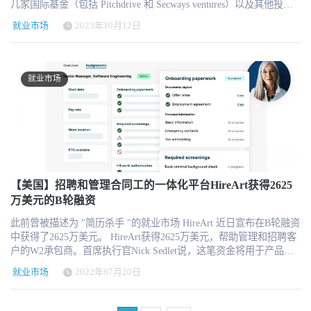
几家国际基金（包括 Pitchdrive 和 Secways ventures）以及其他投资
也可以教它做我们想要的事。如果我们不加控制，它或许会伤害我
访者表示，这一趋势在未来 12 个月内可能会持续下去。这会使问题
些平台创新。 第一个创新是LinkedIn称之为“体验记忆”的功能，能记
者也参与了投资。 有了这笔新资金，Workfully 计划继续进行产品开
们（正如割草机或电锯），但是否使用取决于我们这群高级智慧人
更加严重，求职者找工作更加困难。 最终我们发现： 招聘人数在增
录招聘人员的搜索和活动历史，以便在未来的工作中使用。招聘助
就业市场
2023年10月12日
发，推动公司的发展计划，最终让全球更多的招聘人员能够真正灵
类。学习它、理解它、驾驭它，用它改善我们的工作、企业与生活
加，但风险也在增加。职位空缺在增加，申请也如潮水般涌来。随
手会学习每个招聘人员的操作方式、沟通方式和工作习惯，从而根
活地为自己工作，同时更好地服务于就业市场。 Workfully成立于
——那就没错了。 生活会继续，经济仍由情感驱动，商业仍由人类
着申请者人数的增加，雇主也提高了门槛，要求应聘者拥有更多的
据他们的需求调整结果（例如，技术招聘人员和高管招聘人员的需
2021年，其使命是打造全球最值得信赖的招聘体验，成为新招聘经
的灵感、激情、毅力与努力推动。
经验和资格。这让求职者，尤其是那些转行的人，求职变得更加困
求不同）。 第二个创新是“项目记忆”功能，它将单个招聘项目的所
济的创造平台。传统的市场平台直接将特定的人才库与雇主联系起
难。 顶尖人才正在流失。令人惊讶的是，鉴于目前的招聘环境和整
就业市场
有信息整合在一起。这意味着候选人的筛选标准、邮件和招聘经理
来，而Workfully则减少了中间环节（招聘人员），与之不同的是，
体自愿离职率较低，75% 的行业报告称高潜力员工的离职率有所增
的反馈都会被储存在项目中，使AI助手能够了解整个招聘过程的体
Workfully正在尝试一种截然不同的方法：它围绕招聘人员建立一个
加。这意味着公司需要格外警惕，以留住明星员工。 有意义的工作
验。招聘人员非常了解这个挑战：每次招聘和每位招聘经理都不一
平台，使他们能够独立发展、参与垂直人才库并从中获利。这意味
是不可商榷的。员工不只是在寻求薪水。他们希望感受到自己的工
样，每个项目都有独特的、有时是与职位描述无关的新要求。 其他
着，借助 Workfully 的技术，招聘人员将能够真正推出自己的数字招
作很重要。事实上，认为自己在做有意义的工作的员工比那些不这
AI助手将不得不注意这一点 LinkedIn不是第一个进入这个领域的公
聘机构，而无需为寻找客户、支付 LinkedIn 费用或在激烈的竞争环
样做的员工感觉更有成就感 37%，即使在员工认为“具有挑战性”的
司，但其行业信誉将加速这一市场的发展。当前招聘自动化的领导
境中独自开展营销而烦恼。 "我们相信，未来的招聘业务将更像内容
工作量下也是如此。 内部流动是双赢的。在组织内部提供成长机会
者Paradox已经自动化了高容量招聘近十年，并推出了一款不仅帮助
创作者：从Workfully这样的平台起步，建立受众群，然后在平台上
不仅可以提高员工满意度，还可以帮助您保留宝贵的技能和知识。
招聘人员还支持求职者的AI助手。它虽然不专注于像LinkedIn那样的
为受众盈利，"Workfully首席执行官兼联合创始人Valerio Rossi说。
【美国】招聘和管理合同工的一体化平台HireArt获得2625
令人惊讶的是，考虑到当前的招聘环境以及整体自愿离职率较低的
候选人搜索，但却自动化了流程的其他部分（如候选人询问、面试
因此，寻找高需求人才的公司将能够从庞大的专业人才库中选择相
万美元的B轮融资
事实，75% 的行业报告高潜力员工的离职率有所增加。 企业领导者
安排、评估、入职等）。 这确实非常有效：本周Chipotle宣布，
关的招聘人员，并从世界的任何角落毫不费力地扩大招聘规模。通
能做什么？我们对报告进行了更深入的探讨，但总体而言，雇主应
Paradox的解决方案将招聘时间缩短了75%，这已成为该公司增长战
此前曾被描述为 "简历杀手 "的就业市场 HireArt 近日宣布在B轮融资
过共享数据集、市场分析和国内专业知识，他们将能够更快、更高
该： 通过透明度重建信任。 雇主不仅要向员工提供明确的指导，还
略的核心部分。 LinkedIn招聘助手也获得了类似的赞誉。 Toyota
中获得了2625万美元。 HireArt获得2625万美元，帮助管理和招聘客
效、更透明地进行招聘。 除此之外， Workfully 还是一个分散的招
需要解释提出要求背后的“原因”。例如，如果期望拥有高绩效文化，
Material Handling Europe的高级招聘专家Victoria Östryd Söderlind表
户的W2承包商。首席执行官Nick Sedlet说，这笔资金将用于产品开
聘和技能提升市场，允许企业在全球范围内招聘和提升从初级到最
则要对其进行衡量，并将数据提供给个人、团队和领导者——如果
示：“以前在没有AI的情况下进行正常搜索需要15分钟以上。现在，
发，并在明年将HireArt的82名员工人数增加一倍以上。 HireArt最初
专业的高管职位的人才。 "Workfully的首席运营官兼联合创始人
所有人都在查看相同的信息，那么每个人都更容易朝着目标迈进。
就业市场
2022年07月20日
通过AI辅助搜索，获取结果大约只需30秒。节省的时间非常可观。
成立于2012年，是一家 "评估公司"--这家初创公司为公司寻找和筛选
Stefano Tacconi补充说："公司的目标不仅是让招聘人员能够将高级
让工作变得有意义。 消除完成好工作的障碍——例如无用的会议、
通过这种方式做事情更加方便快捷。” Octopus Energy的招聘负责人
候选人，就像一家临时工中介。但联合创始人戴恩·刘易斯（Dain
求职者安排到企业公司，而且在某些情况下，还能为没有技术技能
繁琐的流程和有限的自主权。然后，与上述通过透明度重建信任相
Olivia Brown表示：“LinkedIn上的AI功能让我们的招聘人员做得更
Lewis）、埃莉奥诺拉·沙伊夫（Eleonora Sharef）和塞德莱特
的高潜力求职者提供获得高薪职位所需的培训。 Workfully在2022年