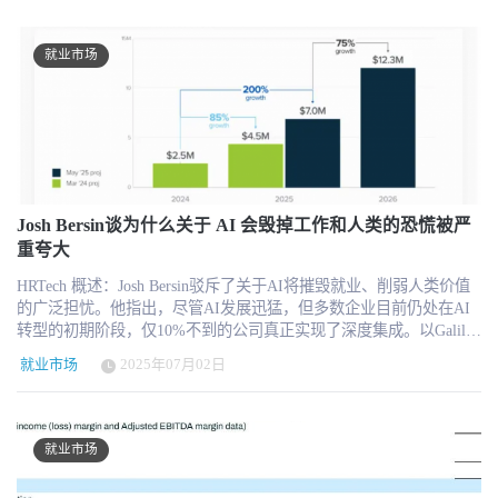
拓展至销售与营销数据领域。借助 AI，企业HR如今能通过对话式系
杭州法院此次实际上划定了一条清晰边界： AI效率更高、成本更
统实现招聘推荐、技能评估、内部流动等多项功能。这场由数据与
低，并不意味着企业可以单方面降薪、调岗或解除劳动合同。 尤其
AI驱动的革命，正在重塑HR的专业边界。 原文题目：People Data
值得注意的是，杭州法院还特别强调，公司向员工提供的新岗位与
就业市场
For Sale: How The Talent Intelligence Market Works 作者：Josh Bersin
原岗位相比待遇明显下降，因此不能认定企业已经提供了“合理协商
· 2025年7月16日 在我们经济中，**“人力数据市场”**是最具活力和
方案”。 换句话说，企业即使确实因为AI转型需要进行岗位调整，也
影响力的部分之一。每位招聘人员、选址专家、人力资源高管、经
必须遵循劳动法中的合理协商原则，而不是简单以“技术升级”为理由
济学家、大学校长和政府规划者都希望知道：哪些岗位在增长？哪
推动低成本替代。 从更宏观角度看，这一案件的意义已经不仅仅是
些技能最受欢迎？薪资趋势如何变化？还有更多相关洞察。 虽然很
单一劳动争议。 它实际上反映出当前中国在AI发展与就业稳定之间
多人了解美国劳工统计局（BLS）发布的公共调查数据，但在其背
正在形成新的平衡逻辑。 一方面，中国正在大力推动人工智能产业
后，有一个更加先进、由 AI 驱动的产业：“人才数据市场”。 人才数
发展，大模型、Agent、自动化系统正快速进入企业实际运营；另一
据市场的结构 几十年来，像 Monster.com、LinkedIn 等公司，以及其
Josh Bersin谈为什么关于 AI 会毁掉工作和人类的恐慌被严
方面，在经济增长放缓与青年就业压力上升背景下，“就业稳定”同样
他数百家公司，通过算法抓取了关于个人、职位和企业的信息。最
重夸大
成为重要政策方向。 因此，杭州法院此次释放出的信号非常明确：
初，他们这么做是为了开发产品和服务。但如今，**“数据采集本身”
支持AI发展，但不能以牺牲劳动者合法权益为代价。 法院在“典型意
HRTech 概述：Josh Bersin驳斥了关于AI将摧毁就业、削弱人类价值
**已成为一项庞大的商业活动。 大致来说，该市场可以分为三类供
义”部分还进一步提出了一个更值得HR行业关注的方向——企业应优
的广泛担忧。他指出，尽管AI发展迅猛，但多数企业目前仍处在AI
应商，且部分公司跨界经营。 第一类：数据聚合商（Data
先考虑“培训与岗位升级”，而不是简单替代。 杭州法院认为，如果
转型的初期阶段，仅10%不到的公司真正实现了深度集成。以Galileo
Aggregators） 代表企业包括：Rhetorik（已被 Lightcast 收购）、
企业确因AI变革需要调整业务，可以优先通过培训帮助员工进入“更
平台为例，Bersin强调，AI实际上正在释放员工的创造力，催生所谓
Lightcast（职位市场数据）、People Data Labs（PDL）、
高一级、更需要人工干预”的岗位，实现劳动效率提升与员工发展的
就业市场
2025年07月02日
的“超级员工”（Superworker），提升个人与组织的生产力，而非简
SignalHire、Revelio Labs、Cognism、Coresignal、Draup、Talent
双赢。 这一观点其实正在成为全球AI治理的重要趋势。 无论是欧洲
单替代工作。 文章列举了多个行业和场景中的AI应用情况，包括
Neuron 等。 这些公司专注于大规模采集专业个人档案数据，信息来
的“负责任AI”，还是美国近期围绕AI与就业的讨论，核心问题都已
Chipotle、H&M和中东地区的大型航空公司，均处于流程重构与工具
源包括公共记录、网页抓取（例如 LinkedIn 的公开资料）以及与一
经不再只是“AI会不会替代人”，而是： 企业如何合法、合理、可持
探索阶段。Bersin认为，AI的使用反而创造了更多管理与优化工作的
些小型数据供应商的合作，有些合作甚至涉及隐秘运作（如以色列
就业市场
续地完成AI转型。 对于HR部门而言，这意味着未来组织管理的重点
机会，从而使人类在工作中向更高层次的创造与决策迈进。他还指
的情报公司）。 部分聚合商如 Revelio、Draup、TalentNeuron、
可能发生明显变化。 过去，HR更多关注招聘、绩效、薪酬与员工关
出AI目前仍缺乏情感、同理心、历史理解与人类的复杂动机系统，
Lightcast 等，也会直接销售产品，因此在某种程度上也属于第二类
系；而未来，HR还需要开始处理： AI带来的岗位重构 人机协作模