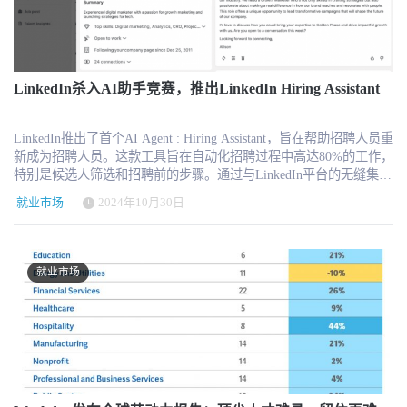
能和通用人工智能（GAI），但人类基因组比 AI 的高级数学复杂
高点 11,895 日元（77.44 美元）。当前市值为 17.59 万亿日元（约
球最大的人力资源服务公司 Randstad N.V. (RAND: NV) 公布 2024 年
1,000 倍。我们的基因组是数百万年进化的产物，因此人类擅长“感
114.5 亿美元，按 1 美元 = 153.59 日元计算）。 未来发展战略 强化
第四季度财报，营收 60.84 亿欧元，较 2023 年同期有机下降 5.5%。
知、创造、情感与不可预测性”。 70 万亿种蛋白质组成为我们
HR 科技业务全球扩张 AI 人才匹配技术的进一步开发，提升企业招
由于工作日增加和汇率的正面影响，报告营收下降幅度较小，仅为
DNA，每个细胞类型不同。这些 DNA 编码了千万年的学习、进化、
聘效率 加强 HR SaaS 产品，如 AirWORK、AirHR，扩大市场覆盖
1.6%。 全年营收总计 241.2 亿欧元，有机同比下降 7%。尽管市场
环境与经验，有些科学家认为它近乎无限。拜托 Nvidia，不要拿它
优化招聘与派遣业务运营 提高日本市场运营效率，提升盈利能力 密
环境充满挑战，Randstad CEO Sander van ‘t Noordende 强调，公司在
LinkedIn杀入AI助手竞赛，推出LinkedIn Hiring Assistant
跟人比。 人类的这些“人类技能”：感知力、同理心、创造力、雄
切关注欧洲市场变化，灵活调整招聘策略 市场营销解决方案升级
业务专业化、人才与交付中心扩展、Randstad Talent Platform 等领域
心、激情、毅力、创新力，在 AI 中都找不到。但 AI 是个非常强大
HR 解决方案业务面临挑战，但市场营销业务增长稳定，公司将继续
取得了重要进展。 盈利能力与成本控制 Randstad 第四季度毛利润 11
的分析引擎，肯定会从经验中学习。 比如 Meta 刚宣布“超级智能实
LinkedIn推出了首个AI Agent : Hiring Assistant，旨在帮助招聘人员重
推进数字招聘广告和数据驱动的精准营销。 股票回购计划继续推进
亿欧元，同比下降 11%，毛利率从 2023 年 Q4 的 20.7% 降至
验室”，说到底是为了卖广告（也许还想做“恋爱机器人”）。它的业
新成为招聘人员。这款工具旨在自动化招聘过程中高达80%的工作，
公司正在执行 6,000 亿日元（39 亿美元）的股票回购计划，以增强
18.8%。调整后 EBITA 为 2 亿欧元，有机下降 30%，高于市场预
务由广告驱动，我懒得相信它会彻底改变我们的行业。除了让广告
特别是候选人筛选和招聘前的步骤。通过与LinkedIn平台的无缝集
股东回报，支撑股价。 管理层评论 Recruit Holdings 在财报电话会议
期。扣除 7900 万欧元的整合成本和一次性费用后，EBITA 为 1.21
更精准（比如“焦虑中年女性”的广告），我没看到它能改变商业。
成，这款助手不仅提高了招聘人员的工作效率，也显著提升了候选
上表示： “我们第三季度的业绩反映了 HR 科技业务的持续增长，以
亿欧元，相比 2023 年 Q4 的 2.2 亿欧元下降 45%。 公司报告 运营
就业市场
2024年10月30日
另一方面，我对“物理 AI”非常感兴趣——涉及物理、光、动量等方
人的质量。该工具的“体验记忆”和“项目记忆”功能，可以记录招聘人
及 美国招聘市场的稳定表现。尽管欧洲市场面临挑战，我们仍然保
亏损 1300 万欧元，而 2023 年 Q4 的运营利润为 1.62 亿欧元。净收
面，比如自动车辆、类人机器人和军用用途。我在中东看到了
员的搜索和操作习惯，并将所有与招聘项目相关的信息进行整合，
持 全年增长的信心，并将继续推进 技术创新与全球市场拓展。” 公
入也大幅下降，从 2023 年 Q4 的 1.63 亿欧元降至 -1.49 亿欧元。 区
Boston Dynamics 的一组爬行机器人网络，用于监测与保障石化厂的
从而智能化地优化招聘流程。 这款助手已经在西门子、Canva等公司
司计划在 2025 年 5 月公布 2025 财年市场展望 及 未来增长战略。
域业务表现 Randstad 在全球主要市场的表现不尽相同，多数地区收
安全——非常让人毛骨悚然。 今天我在健身时跟教练聊起那些可以
的招聘流程中得到了应用，这些公司报告称，通过LinkedIn招聘助
关于 Recruit Holdings Recruit Holdings Co., Ltd. 是全球领先的 人力资
入下降，但部分市场仍保持增长。 北美市场：营收有机下降 7%，
就业市场
清理 100 磅杠铃的机器人。早年我在炼厂工作时，有一年硫化物泄
手，招聘人员的生产力显著提升，候选人质量也得到了极大的改
源科技、招聘、市场营销解决方案提供商，旗下拥有 Indeed、
其中美国业务下降 7%，加拿大业务下降 14%。 北欧市场：整体下
漏杀死了一名操作工，那次惨剧绝对值得投资数百万来部署机器人
善。招聘前的AI辅助搜索仅需30秒即可完成，而传统的搜索通常需
Glassdoor 等全球知名招聘品牌，并在日本、美国、欧洲等市场提供
降 7%，其中荷兰下降 10%，德国下降 8%，其他北欧国家下降
监测系统。我猜现在很多化工厂、核电厂都在用这种机器人。我曾
要15分钟。 LinkedIn招聘助手还通过AI驱动的沟通功能改善了候选
招聘与人力资源解决方案。 更多信息，请访问：www.recruit-
8%。 南欧、英国及拉美市场：表现相对稳健，总体下降 4%。其中
在核电站实习时，电厂工作人员总说“别靠那个阀门太近，因为那里
人的体验。数据显示，使用AI辅助发送的招聘信息的接受率提高了
holdings.com 本财报发布后，股价反应较温和，但市场仍密切关注未
法国下降 8%，意大利增长 1%，伊比利亚市场增长 5%（西班牙增
有辐射”，但你看不见、感觉不到东西！ 所以 AI 有成千上万惊人的
44%，接受速度也加快了11%。此外，AI搜索的候选人接受率高出
来招聘市场的趋势。HR 科技业务的强劲增长是 Recruit 未来的核心
长 9%，葡萄牙下降 10%）。 亚太市场：营收下降 3%，其中日本市
用途，但这并不意味着自动驾驶汽车或炼厂机器人可以“感知”或“理
18%。 随着越来越多的公司采用AI技术，招聘与候选人之间的竞争
增长动力，而欧洲市场的招聘需求恢复情况将成为未来几个季度的
场持平，但澳大利亚/新西兰下降 8%，印度市场增长 13%。 业务分
解”道路、工厂或天气中的微妙差异。当然随着时间编码这些信号，
日益加剧。求职者也在利用AI工具优化简历，甚至在面试中使用AI
重要观察点。公司对 2024 财年 维持增长目标，全年营收预计达
部门表现 Randstad 于 2024 年初调整了业务结构，以适应其专业化发
但人类适应能力更强，我们将始终“超越”这些机器。 第四，是人类