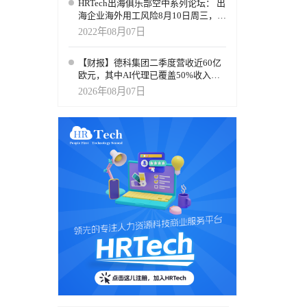
HRTech出海俱乐部空中系列论坛： 出
海企业海外用工风险8月10日周三，火
热报名中
2022年08月07日
【财报】德科集团二季度营收近60亿
欧元，其中AI代理已覆盖50%收入，
招聘服务进入运营重构阶段
2026年08月07日