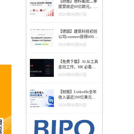
【财报】德科集团二季
度营收近60亿欧元，其
中AI代理已覆盖50%收
2026年08月07日
入，招聘服务进入运营
重构阶段
【德国】建筑科技初创
公司conmeet获得600万
欧元种子轮融资，用于
2026年08月06日
打造面向贸易和建筑行
业的AI操作系统
【免费下载】AI 从工具
走向工作，HR 必看五
大变革｜2026 年 8 月
2026年08月05日
HRTech 行业观察报告
【财报】LinkedIn全年
收入逼近200亿美元，
AI招聘产品进入规模化
2026年08月05日
应用阶段