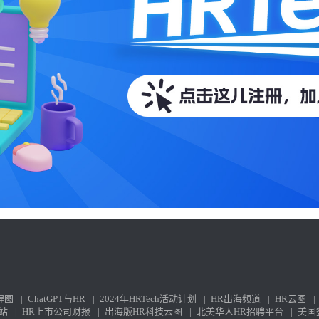
程图
|
ChatGPT与HR
|
2024年HRTech活动计划
|
HR出海频道
|
HR云图
|
站
|
HR上市公司财报
|
出海版HR科技云图
|
北美华人HR招聘平台
|
美国