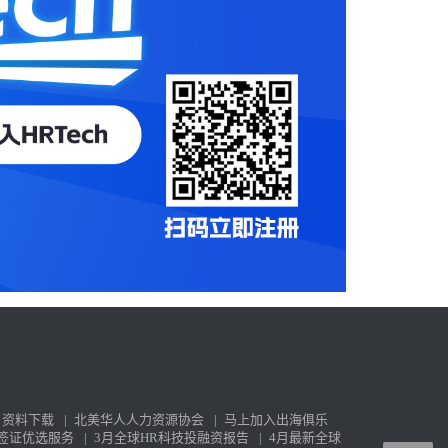
资料下载
|
北美华人人力资源协会
|
马上加入出海俱乐
签证优选服务
|
3月全球HR科技投融资报告
|
4月最新全球