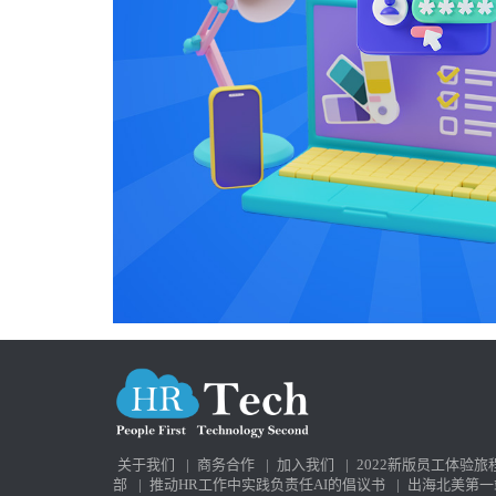
关于我们
|
商务合作
|
加入我们
|
2022新版员工体验旅
部
|
推动HR工作中实践负责任AI的倡议书
|
出海北美第一