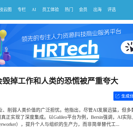
科技云图
专栏
AI
员工体验
热门
会员
出海
评选
 AI 会毁掉工作和人类的恐慌被严重夸大
AI将摧毁就业、削弱人类价值的广泛担忧。他指出，尽管AI发展迅猛，但
实现了深度集成。以Galileo平台为例，Bersin强调，AI实
rworker），提升个人与组织的生产力，而非简单替代工...