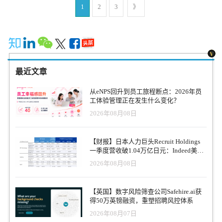
字化转型已成为不可逆转的趋势。埃森哲数据显示，自2010年开
1
2
3
》
始，云计算、大数据、物联网、人工智能、区块链、安全等新一代
信息技术快速融合发展，数字化应用从单点突破普及到社会治理、
企业生产和经营的各个环节，数字技术的集中成熟为企业数字化转
型提供了良好的基础条件。 中关村数字经济产业联盟在《2024全国
企业数字化转型与赋能典型案例研究报告》中提出，34.54%的企业
已经开始实施数字化转型战略，其中15.9%的企业正在全面推进数字
最近文章
化转型，18.64%的企业仅在部分部门或产品开展数字化转型；有
18.83%的企业正在计划启动数字化转型。这意味着，我国数字化转
从eNPS回升到员工旅程断点：2026年员
型市场已经具备了成熟的市场和技术准备。 李广聚表示，“数字化转
工体验管理正在发生什么变化？
型不是一张白纸，涉及到企业的战略、业务、技术等方面，需要围
2026年08月08日
绕业务及时跟进和调整。同时，数字化转型有技术门槛，需要专业
的技术研究人员，所以联通数科的定位是帮助企业克服数字化转型
中面临的难题。” 目前，数字化转型进入“深水区”，痛点问题日益凸
【财报】日本人力巨头Recruit Holdings
显，包括IT建设难以灵活敏捷响应业务的快速变革、企业数据不贯
一季度营收破1.04万亿日元：Indeed美国
通应用价值难发挥、智能化应用不足、系统架构老旧技术栈不统一
收入逆势增长30%，AI招聘推动利润率升
2026年08月08日
迭代难、运维成本高效率低、信创升级技术路线复杂选型难等，亟
至47.4%
需数字化工具为转型提质增效。 企业数字化转型并非从零开始，不
是传统观念里的“平地再起”，而是正在经历一个“旧城改造”的过程，
【英国】数字风险筛查公司Safehire.ai获
在转型时需要最大化的保留原有系统，并以最小代价进行企业业务
得50万英镑融资，重塑招聘风控体系
新增、数据拉通、智能升级。因此，联通数科深刻剖析企业转型痛
2026年08月07日
点与诉求，积极发挥自主创新能力和产品优势，基于多年数字化服