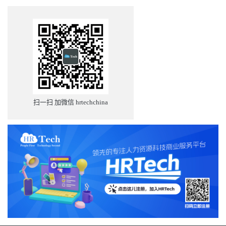
扫一扫 加微信 hrtechchina