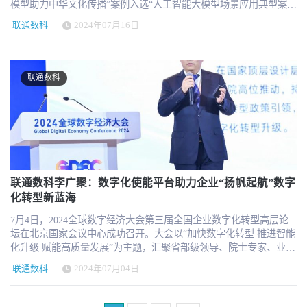
模型助力中华文化传播”案例入选“人工智能大模型场景应用典型案
机制，全面提升董事会建设质量，规范公司各治理主体行权履职，
例”；在2024WAIC人工智能应用与知识产权发展论坛上，“元景港口
提升治理效能，打造中国特色现代企业治理新模式。健全市场化运
联通数科
2024年07月16日
大模型”“元景城市治理大模型”入选“人工智能技术应用典型案例”。
营机制，持续完善经理层任期制和契约化管理制度，并将契约化管
“联通元景大模型助力中华文化传播”案例是中国联通与中国外文局、
理层层传导落实到全员。加快构建人才发展“雁阵”格局，强化市场化
中国文联基于元景大模型联合打造的“中华器灵”创作平台。“中华器
创新激励机制，进一步丰富中长期激励模式，激发公司发展活力，
灵”可充分发挥联通元景大模型多模态、语义理解和推理能力，构建
提升资源要素配置效率，推进改革落地见效。下一步，联通数科将
联通数科
高质量文本语义表征，以不同历史朝代文物为原型与基本素材，着
进一步发挥科改示范企业标杆引领作用，深入实施国有企业改革深
力挖掘文物元素及艺术特质，实现文创设计辅助。同时还能够准确
化提升行动，全面推进集团公司战略规划体系落地，加大战略性新
理解提示词中关于人物形象、古代服饰、文物名词等描述，结合输
兴产业与未来产业的布局，加快推动技术革命性突破、生产要素创
入文物的图像，实现文物拟人化，最终生成高清人物形象。 联通元
新性配置、产业深度转型升级，为发展新质生产力提供澎湃强劲的
景港口大模型可深度嵌入港口安全作业管理五大环节，提供叉车作
新动能。
业行人预警、司机疲劳驾驶监测、工装穿戴识别等特色功能，促进
港口作业的安全性/合规性、港区监管的规范化/智能化，助力海港、
内河港等客户大幅降低运营监管和安全事故风险。 联通元景城市治
联通数科李广聚：数字化使能平台助力企业“扬帆起航”数字
理大模型深化城市治理场景，重塑城市治理流程。实现城市治理的
化转型新蓝海
“高效处置、闭环流转、一屏可观、一网可管”，探索城市治理的新模
7月4日，2024全球数字经济大会第三届全国企业数字化转型高层论
式，利用随身智能工作助手提供专业知识辅助，提高城市治理的科
坛在北京国家会议中心成功召开。大会以“加快数字化转型 推进智能
学化、精细化和智能化水平。 未来，中国联通将继续组织推动大模
化升级 赋能高质量发展”为主题，汇聚省部级领导、院士专家、业内
型核心技术攻关、完善人工智能底座平台，加快大模型技术应用落
大咖等重量级嘉宾，共同探索企业数字化转型的未来图景。联通数
地见效；持续深化生态合作，诚邀业界合作伙伴共研、共创、共
联通数科
2024年07月04日
字科技有限公司党委书记、董事长李广聚受邀参会，并与各界分享
赢，打造更多行业标杆应用，成为行业大模型专家、产业升级的智
中国联通“同舟”数字化使能平台，其在推动数字化转型中的产品能力
能引擎。
与实践成果备受认可。 随着国家对数字化转型的不断推进，企业数