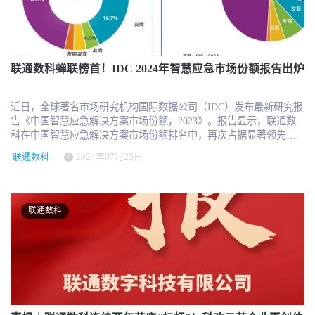
核心，数据安全为保障、数据可视化为展现”的数据服务模式，打造
“联通大数据第一服务”。 面向服务数字政府建设，联通数科打造了
资治-政务大数据平台，推动政府数据“看得见、管得住、用得好”。
其依托超大规模集中化、一体化的数据要素治理能力和“平台+运营
+大脑+应用”的数字政府建设实战经验，归纳数据治理“十阶三十六
联通数科蝉联榜首！IDC 2024年智慧应急市场份额报告出炉
方”实施要点，在功能上与国务院数字政府建设14号文、一体化政务
大数据体系102号文以及“数据二十条”等党和国家数字政府建设发展
近日，全球著名市场研究机构国际数据公司（IDC）发布最新研究报
战略要求高度匹配，在应用场景上全域覆盖政府治理七大履职能
告《中国智慧应急解决方案市场份额，2023》。报告显示，联通数
力，在技术方面实现全栈自研和国产化适配，保障平台安全可信。
科在中国智慧应急解决方案市场份额排名中，再次占据显著领先优
资治-政务大数据平台深度参与了浙江、广东、辽宁、河北、陕西、
势，排名第一。 根据最近三年报告数据，联通数科连续两年总体市
重庆、西藏等超过16个省级平台及政务应用，因地制宜的夯实数据
联通数科
2024年07月23日
场份额排名行业第一。其中，智慧应急平台市场份额三连冠，持续
基座，从“平台运营”到“大脑”再到“应用”，加强数据赋能，创新管理
保持第一。作为中国联通应急行业重要能力单元，联通数科智慧应
模式，强化数字化支撑手段，提升政府管理和服务水平。 下一步，
急凭借全栈的方案能力、完备的服务体系、差异化产品优势，坐稳
联通数科将持续完善平台基座能力与运营交付能力，为构建高质量
行业第一梯队地位，成为智慧应急科技领域可信的央企品牌。 据
的政务大数据体系提供新平台、新路径，以创新的数字化治理理念
联通数科
IDC报告，过去一年应急领域市场厂商收入出现两极分化，呈现在此
和方式不断提升数据资源使用效益，助力国家治理体系和治理能力
领域耕耘多年的企业出现营收锐减，项目向行业头部优势企业等特
现代化再提速。
点。 以智慧应急军团为核心，联通数科组建方案专家带头的“应急攻
坚”专班队伍，在多个省份落单亿元级重大项目。IDC分析师认为，
联通数科依托“一个联通、一体化能力聚合、一体化运营服务”，具有
做优、做强综合复杂型项目集成交付服务能力、全国一体化信创服
务能力，其优势不仅在于依托全程全网的资源和服务能力，提供全