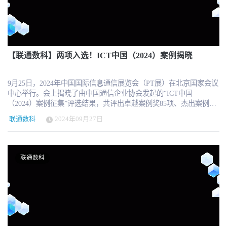
贡献更大力量。人力资源社会保障部党组成员、副部长俞家栋宣读
门头沟新闻等多个媒体广泛报道，获得客户一致称赞。 05、某地区
表彰决定。国务院国资委党委委员、副主任谭作钧主持会议。中国
政务云租赁及设备托管项目该地区政务云新建了联通云信创私有
联通9个集体、15名个人分获中央企业先进集体和劳动模范荣誉称
云，并与原有的x86政务云平台共同构建了混合云架构，采用多云管
号，集团公司党组书记、董事长陈忠岳、党组副书记王俊治参加会
理平台进行统一管理。截至目前，已成功协助客户将约20个应用系
议并亲切会见中国联通受表彰的先进集体和劳动模范代表，衷心感
统迁移至信创云环境中，并确保其平稳运行。此举不仅强化了政务
谢他们的辛勤付出和无私奉献，勉励大家积极发挥示范引领作用再
【联通数科】两项入选！ICT中国（2024）案例揭晓
云的安全可控性，还积极响应了国家信息技术应用创新战略，提升
立新功。会议指出，新中国成立75年来，在党中央坚强领导下，中
了政务系统的自主可控水平。 06、云浮市“六位一体”政务云平台 本
央企业广大干部职工攻坚克难、奋力拼搏，为推动我国经济社会发
案例围绕云浮市“六位一体”政务云平台基础设施建设，通过虚拟化平
9月25日，2024年中国国际信息通信展览会（PT展）在北京国家会议
展、科技进步、国防建设、民生改善作出了历史性贡献。特别是党
台和分布式数据中心管理平台，形成逻辑统一的资源池，并依托分
中心举行。会上揭晓了由中国通信企业协会发起的“ICT中国
的十八大以来，聚焦新时代新征程新使命新定位，勠力同心、团结
布式云数据中心统一管理平台为政府各部门提供统一的基础设施服
（2024）案例征集”评选结果，共评出卓越案例奖85项、杰出案例奖
奋斗，为增强我国综合国力和国际竞争力提供了坚强支撑。先进集
务，有效提高了各委办局单位信息化系统上线速度。 07、联通云多
445项。本次遴选的代表案例均为以新一代信息技术为基础在垂直行
体和劳动模范是中央企业干部职工的优秀代表，坚持干一行、爱一
元算力融合一体化平台助力智能工厂落地本案例基于联通云多元算
联通数科
2024年09月27日
业、跨界应用、新型智慧城市、数字化转型建设等方面做出重大贡
行、专一行、精一行，作出了突出贡献，彰显了对党忠诚、跟党奋
力融合一体化平台，通过优化超融合方案算力隔离、复用、限流等
献或取得突出成效的解决方案或应用案例，体现数字经济发展的新
斗的坚定信念，爱岗敬业、争创一流的责任担当，艰苦奋斗、勇于
技术能力提供一站式通智超多元算力产品服务，并与联通云行业云
技术、新方案、新应用、新成果和新趋势。 联通数科坚定不移走自
创新的执着追求，淡泊名利、甘于奉献的精神品格，以实干实绩擦
260+资源池形成跨域业务协同，可一键将模型、应用、安全实例下
主研发之路，积极发挥自主创新能力和产品技术优势，打造全链条
亮了中央企业的奋斗底色。会议强调，要强化思想引领，进一步提
联通数科
发到边缘，提供中训边推、云边端业务协同能力，灵活满足项目上
数字化转型服务能力体系，全面推进国产化进程。本次ICT中国
高政治站位，提升理论修养，提振实干作风，切实增强干事创业的
可扩展、智能化、边侧安全防护等业务需求。 08、智能检测认证综
（2024）案例征集中，联通数科共有两项产品案例入选，其中《基
激情、建功立业的干劲，为企业高质量发展筑牢忠诚之魂。要勇担
合服务平台本案例以智能检测认证综合服务平台为核心，采用了生
于国产ERP人力产品的技术创新与全栈信创升级示范应用》荣获ICT
时代使命，将国家所需、企业所长与个人所能紧密结合起来，立足
成式大模型和知识图谱技术，能够面向各类信息系统的可研、分
中国案例（2024）卓越案例奖；中国联通、联通数科与联通（黑龙
岗位、真抓实干，争当产业发展的“排头兵”、深化改革的“实干家”、
析、设计、编码、上线、运营阶段所涉及的软硬件进行全面检测检
江）产互联合申报的《基于PKS体系的企业级智慧移动办公系统全栈
科技创新的“先行者”，为中央企业发挥科技创新、产业控制、安全支
验和质量把关，实现了测试流程化、文档数据化、管理可视化，将
信创解决方案》案例荣获ICT中国案例（2024）杰出案例奖。 自主
撑“三个作用”夯实基础。要提升技能水平，着力构建技能形成体系，
传统的线下操作模式转变为高度自动化和数字化的工作方式，促使
研发，树立国产ERP典范联通数科在实践中形成了一套全栈信创环境