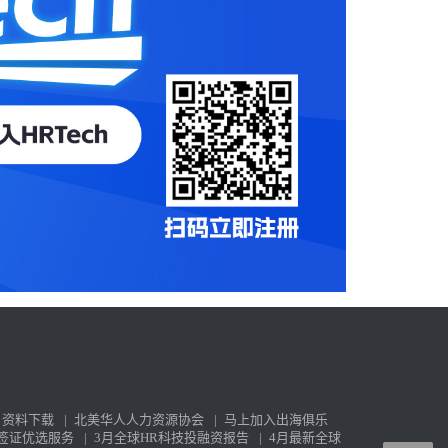
资料下载
|
北美华人人力资源协会
|
马上加入出海俱乐
签证优选服务
|
3月全球HR科技投融资报告
|
4月最新全球