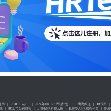
程图
|
ChatGPT与HR
|
2024年HRTech活动计划
|
HR出海频道
|
HR云图
|
站
|
HR上市公司财报
|
出海版HR科技云图
|
北美华人HR招聘平台
|
美国