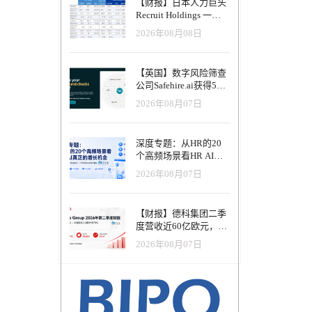
【财报】日本人力巨头
长，其中
Recruit Holdings 一季
S 应用程序、
度营收破1.04万亿日
式不断发
2026年08月08日
元：Indeed美国收入逆
势增长30%，AI招聘推
工人数翻
动利润率升至47.4%
【英国】数字风险筛查
。如果这个
公司Safehire.ai获得50
 左右。
万英镑融资，重塑招聘
2026年08月07日
风控体系
在影子
，都会犯
的错误。
深度专题：从HR的20
动力网络
个高频场景看HR AI真
正的增长机会
2026年08月07日
发出了一
破性增
【财报】德科集团二季
的载体，而
度营收近60亿欧元，其
O控制人
中AI代理已覆盖50%收
供即时可见
2026年08月07日
入，招聘服务进入运营
他的团队
重构阶段
微，我们
游戏规
于