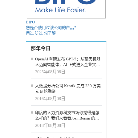
eAI平台
电子邮件
BIPO
您是否使用过该公司的产品？
用过
听过
想了解
那年今日
OpenAI 重磅发布 GPT-5：从聊天机器
人迈向智能体，AI 正式进入企业实用
时代
2025年08月08日
大数据分析公司 Kentik 完成 230 万美
元 B 轮融资
2016年08月08日
印度的人力资源科技市场你觉得是怎
么样的？我们来看看Josh Bersin 的观
察
2018年08月08日