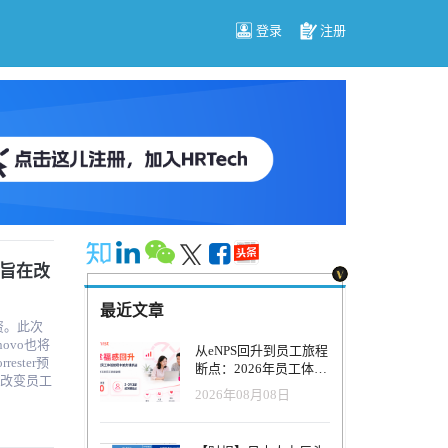
登录
注册
，旨在改
最近文章
融资。此次
enovo也将
从eNPS回升到员工旅程
断点：2026年员工体验
能改变员工
管理正在发生什么变
2026年08月08日
k
化？
劳动力安