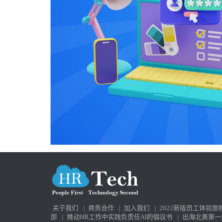
关于我们
|
商务合作
|
加入我们
|
2022新版员工体验旅
部
|
推动HR工作中实践负责任AI的倡议书
|
出海北美第一