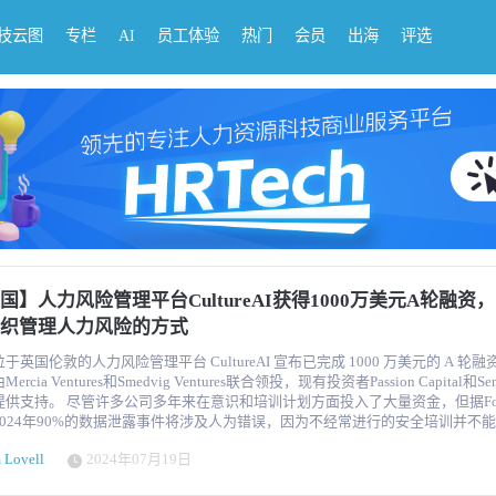
科技云图
专栏
AI
员工体验
热门
会员
出海
评选
国】人力风险管理平台CultureAI获得1000万美元A轮融资
织管理人力风险的方式
于英国伦敦的人力风险管理平台 CultureAI 宣布已完成 1000 万美元的 A 轮
ercia Ventures和Smedvig Ventures联合领投，现有投资者Passion Capital和S
在意识和培训计划方面投入了大量资金，但据Forrester预
2024年90%的数据泄露事件将涉及人为错误，因为不经常进行的安全培训并不
。CultureAI 采用数据驱动的方法，通过创新的人力风险管理平台（Human Ris
 Lovell
2024年07月19日
agement Platform）帮助企业监控、减少和修复人为网络风险，使企业能够识别
员工并自动修复。 继 2021 年和 2023 年分别获得 400 万美元和 500 万美元