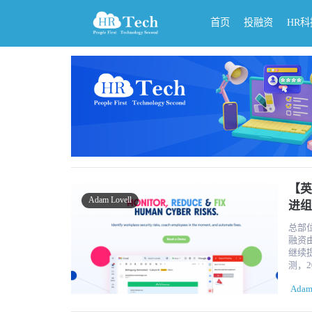
首页
投融资
HR
【英
Adam Lovell
进组
总部位
融资由M
继续提供支持。 尽管许多公司多年来
测，
的行为
Adam
Man
全风险、及时指导