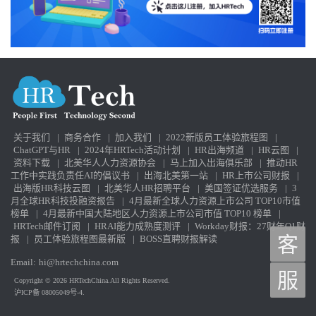
关于我们
|
商务合作
|
加入我们
|
2022新版员工体验旅程图
|
ChatGPT与HR
|
2024年HRTech活动计划
|
HR出海频道
|
HR云图
|
资料下载
|
北美华人人力资源协会
|
马上加入出海俱乐部
|
推动HR
工作中实践负责任AI的倡议书
|
出海北美第一站
|
HR上市公司财报
|
出海版HR科技云图
|
北美华人HR招聘平台
|
美国签证优选服务
|
3
月全球HR科技投融资报告
|
4月最新全球人力资源上市公司 TOP10市值
榜单
|
4月最新中国大陆地区人力资源上市公司市值 TOP10 榜单
|
HRTech邮件订阅
|
HRAI能力成熟度测评
|
Workday财报：27财年Q1财
报
|
员工体验旅程图最新版
|
BOSS直聘财报解读
客
Email:
hi@hrtechchina.com
服
Copyright © 2026 HRTechChina.All Rights Reserved.
沪ICP备 08005049号-4.