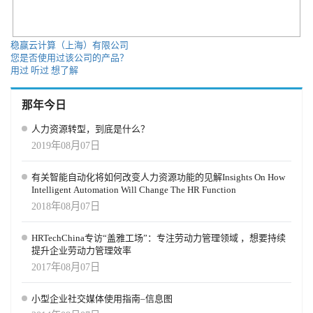
领先的协作平台，助力终身学习与人工智能实践。通过BoodleBox，
师生可高效备课、开展负责任的人工智能教学与学习、并有效评估
作业。该平台采用符合《家庭教育权利和隐私法》(FERPA)的安全界
稳赢云计算（上海）有限公司
面，以经济实惠的方式提供多款顶尖人工智能模型、定制机器人构
您是否使用过该公司的产品？
建与作业工具、人工智能辅导服务，以及独特的数据可移植功能
用过
听过
想了解
——使学习者毕业后仍能保留其学习成果。
那年今日
人力资源转型，到底是什么？
2019年08月07日
有关智能自动化将如何改变人力资源功能的见解Insights On How
Intelligent Automation Will Change The HR Function
2018年08月07日
HRTechChina专访“盖雅工场”：专注劳动力管理领域 ，想要持续
提升企业劳动力管理效率
2017年08月07日
小型企业社交媒体使用指南–信息图