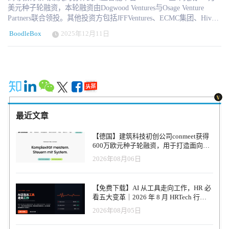
美元种子轮融资，本轮融资由Dogwood Ventures与Osage Venture
Partners联合领投。其他投资方包括JFFVentures、ECMC集团、Hivers
and Strivers、Service Provider Capital、犹他谷大学狼獾基金及City
BoodleBox
2025年12月11日
Light Capital。 BoodleBox通过专为多用户负责任协作设计的统一安
全界面，为学生、教师及教育机构提供GPT-5.1、Claude、Gemini、
Perplexity、LLAMA等多款高端AI模型的集成访问服务。该平台专有
的令牌减少技术可将AI运营成本及环境影响降低高达96%，同时保
持企业级安全性和FERPA合规性。自2024年第四季度推出以来，
BoodleBox已被1200多所高等教育机构和100多个工作团队的教育工
作者、学生及专业人士采用。已有80余所院校选用BoodleBox的AI基
础设施，使逾7万名教职员工和学生获得公平的AI使用权限。 “此次
最近文章
投资标志着我们使命的重要里程碑——让负责任的AI技术成为所有
学习者触手可及、经济实惠且影响深远的工具，”BoodleBox首席执
【德国】建筑科技初创公司conmeet获得
行官兼创始人黄芳表示。“通过实现学生、教师与多种AI模型间的无
600万欧元种子轮融资，用于打造面向贸
缝协作，我们不仅助力教育机构培养适应AI驱动型劳动力市场的学
易和建筑行业的AI操作系统
2026年08月06日
习者，更确保这些技能与资产能伴随他们走向毕业后的职业生涯。”
公司的解决方案正填补关键技能缺口。当前66%的雇主要求具备AI
能力，但仅24%的低收入学生能接触AI工具。通过提供经济实惠、
【免费下载】AI 从工具走向工作，HR 必
安全可靠且公平开放的人工智能访问渠道，BoodleBox确保每位学生
看五大变革｜2026 年 8 月 HRTech 行业
——无论背景如何——都能掌握定义未来职业发展的核心技术能
观察报告
2026年08月05日
力。 “BoodleBox在填补高等教育人工智能技能缺口方面具有独特优
势，”Dogwood Ventures创始管理合伙人亚伦·赫斯特表示，" “公司专