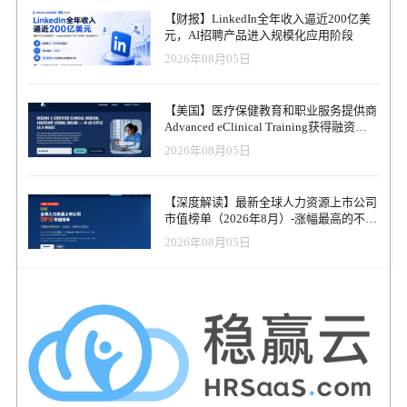
注于经济性、安全性及教育影响力，正在构建高校大规模开展负责
【财报】LinkedIn全年收入逼近200亿美
任人工智能教学所需的基础设施。” 投资者信心源于BoodleBox的快
元，AI招聘产品进入规模化应用阶段
速发展势头与独特产品优势。该平台不仅整合了顶尖人工智能模
2026年08月05日
型，还提供定制化机器人构建、跨团队人工智能协作、人工智能辅
导以及独特的数据可移植性，使毕业生能够将人工智能辅助成果带
入职业生涯。 JFFVentures管理合伙人萨巴里·拉贾表示：“作为致力
【美国】医疗保健教育和职业服务提供商
于推动公平就业解决方案的投资方，我们认为BoodleBox是确保所有
Advanced eClinical Training获得融资，
学生——而非仅限精英群体——掌握人工智能技能的关键工具。” 通
以加速医疗卫生人才队伍建设
2026年08月05日
过降低成本门槛、扩大使用范围并实现数据可移植性，BoodleBox契
合了我们赋能弱势学习者的使命——让他们掌握在人工智能变革的
经济中蓬勃发展的技能与机遇。" "我们很高兴与BoodleBox合作！作
【深度解读】最新全球人力资源上市公司
为学生，我们深知生成式人工智能将定义我们这一代人的技术。我
市值榜单（2026年8月）-涨幅最高的不是
们一直在寻找不仅是工具，更是一个安全可靠、协作共享且寓教于
AI软件，而是传统人力服务商
乐的平台，帮助学生获取所需AI技能，同时定价符合学校预算——
2026年08月05日
BoodleBox正是这样的存在。这次合作意义非凡，因为我们投资的产
品正是我们作为学生所需所求。我们自豪地支持其使命——让未来
工程师、医生、政治家及各领域专业人士更便捷地获取高等教育与
人工智能技能。" 借助新增资金，BoodleBox计划拓展高等教育领域
布局，增强平台功能，并推动人工智能协作在企业培训、公共机构
及专业领域等新兴板块的应用价值。 BoodleBox还将把主要总部迁至
科罗拉多州科罗拉多斯普林斯市，借此享受该州商业友好环境、获
取新兴科技人才并降低运营成本，同时保持为全美教育机构及劳动
力组织提供服务的实力。 关于BoodleBox BoodleBox是高等教育领域