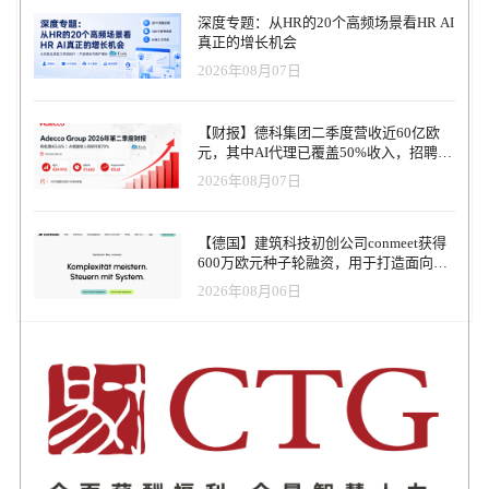
出更明智的薪酬决策。加入 ADP 后，我们可以借助其全球资源、客
深度专题：从HR的20个高频场景看HR AI
户基础与运营体系，将我们的创新推向更广阔的舞台。”Knopp 还特
真正的增长机会
别感谢了过去支持Pequity的客户与伙伴：“每一次产品更新、每一次
2026年08月07日
客户反馈，都是我们前进的动力。如今我们将以更大的能量，继续
打造全球最优秀的薪酬系统。” 业内人士认为，此次并购不仅是ADP
在AI薪酬科技领域的又一布局，也象征着HR科技市场的整合趋势正
【财报】德科集团二季度营收近60亿欧
在加速。随着薪酬透明法案在美国与欧洲陆续生效，企业迫切需要
元，其中AI代理已覆盖50%收入，招聘服
从数据、算法到合规的全流程支持，而ADP与Pequity的结合，恰好
务进入运营重构阶段
2026年08月07日
补齐了“薪酬决策智能化”的关键环节。 这场收购被视为“大公司平台
力”与“初创创新力”的结合——前者拥有深厚的客户体系与稳定基础
设施，后者带来灵活、敏捷的创新精神。双方的融合，或将推动企
【德国】建筑科技初创公司conmeet获得
业薪酬管理从行政事务走向战略决策，开启全球薪酬智能化的新纪
600万欧元种子轮融资，用于打造面向贸
元。 当AI、数据与公平性成为薪酬管理的新三大关键词，ADP与
易和建筑行业的AI操作系统
Pequity的结合，象征着薪酬科技正式进入“智能融合时代”。在这场
2026年08月06日
由算法与人性共同驱动的变革中，未来的薪酬决策将不再仅仅是数
字游戏，而是企业战略、员工信任与公平价值的综合体现。