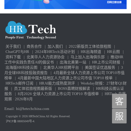
关于我们
|
商务合作
|
加入我们
|
2022新版员工体验旅程图
|
ChatGPT与HR
|
2024年HRTech活动计划
|
HR出海频道
|
HR云图
|
资料下载
|
北美华人人力资源协会
|
马上加入出海俱乐部
|
推动HR
工作中实践负责任AI的倡议书
|
出海北美第一站
|
HR上市公司财报
|
出海版HR科技云图
|
北美华人HR招聘平台
|
美国签证优选服务
|
3
月全球HR科技投融资报告
|
4月最新全球人力资源上市公司 TOP10市值
榜单
|
4月最新中国大陆地区人力资源上市公司市值 TOP10 榜单
|
HRTech邮件订阅
|
HRAI能力成熟度测评
|
Workday财报：27财年Q1财
报
|
员工体验旅程图最新版
|
BOSS直聘财报解读
|
HR科技云图认证
服务
|
8月2026 全球人力资源上市公司 TOP10 市值榜单
|
HRTech 月度
观察 · 2026年8月
客
Email:
hi@hrtechchina.com
服
Copyright © 2026 HRTechChina.All Rights Reserved.
沪ICP备 08005049号-4.