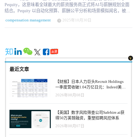
Pequity，这意味着全球最大的薪资服务商正式将AI与薪酬规划全面
结合。Pequity 以自动化预算、薪酬公平分析和场景模拟闻名，被视
为“新一代薪酬操作系统”。Pequity 由 Kaitlyn Knopp 于2019年创立，
compensation management
2025年10月30日
仅凭23人团队打造出业内领先的薪酬规划与预算平台，被众多企业
用于全球薪酬管理与公平分析。 2025年10月29日，美国新泽西州罗
塞兰（Roseland）——全球人力资源与薪资巨头 ADP（纳斯达克代
码：ADP）正式宣布收购薪酬管理软件公司 Pequity，标志着其在AI
驱动的全球薪酬管理领域再下一城。这一并购不仅扩展了ADP在薪
酬规划与透明化方面的产品布局，也为企业在应对复杂法规、薪酬
公平与数据决策方面提供了更强大的支持。 Pequity 成立于2019年，
总部位于旧金山，是一家快速崛起的薪酬管理创新企业。它以“电子
最近文章
表格式体验+企业级自动化”为核心，为客户提供预算规划、场景模
拟、全球货币计算、薪酬公平分析等功能。短短六年间，这家仅有
【财报】日本人力巨头Recruit Holdings
23名员工、其中11名工程师的团队，便为员工规模从100到10万人的
一季度营收破1.04万亿日元：Indeed美国
企业提供过核心薪酬管理支持，被视为“新一代薪酬操作系统”。
收入逆势增长30%，AI招聘推动利润率升
2026年08月08日
ADP 全球产品与创新总裁 Sreeni Kutam 在声明中表示：“薪酬透明化
至47.4%
法规与人才竞争正推动企业寻求更智能、更灵活的薪酬系统。
Pequity 的加入，让我们能够为客户提供从规划、预算到执行的端到
【英国】数字风险筛查公司Safehire.ai获
端AI解决方案。”他强调，此次收购将帮助ADP进一步整合其HR与薪
得50万英镑融资，重塑招聘风控体系
资平台，提升企业在全球范围内的薪酬决策效率与公平性。 Pequity
2026年08月07日
联合创始人兼CEO Kaitlyn Knopp 在个人声明中坦言，这次收购不仅
是战略选择，更是使命延续。她写道：“Pequity 一直致力于让企业做