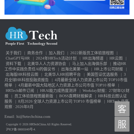
关于我们
|
商务合作
|
加入我们
|
2022新版员工体验旅程图
|
ChatGPT与HR
|
2024年HRTech活动计划
|
HR出海频道
|
HR云图
|
资料下载
|
北美华人人力资源协会
|
马上加入出海俱乐部
|
推动HR
工作中实践负责任AI的倡议书
|
出海北美第一站
|
HR上市公司财报
|
出海版HR科技云图
|
北美华人HR招聘平台
|
美国签证优选服务
|
3
月全球HR科技投融资报告
|
4月最新全球人力资源上市公司 TOP10市值
榜单
|
4月最新中国大陆地区人力资源上市公司市值 TOP10 榜单
|
HRTech邮件订阅
|
HRAI能力成熟度测评
|
Workday财报：27财年Q1财
报
|
员工体验旅程图最新版
|
BOSS直聘财报解读
|
HR科技云图认证
服务
|
8月2026 全球人力资源上市公司 TOP10 市值榜单
|
HRTech 月度
观察 · 2026年8月
客
Email:
hi@hrtechchina.com
服
Copyright © 2026 HRTechChina.All Rights Reserved.
沪ICP备 08005049号-4.