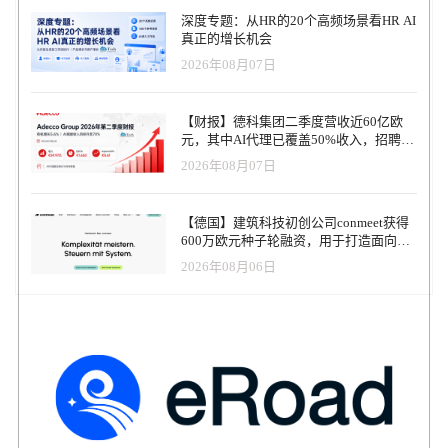
根据一系列技术投资产生一系列推荐匹配，这些技术投资帮助我们
深度专题：从HR的20个高频场景看HR AI
实时了解招聘人员在我们的平台上做什么，以及他们与谁打交道，”
真正的增长机会
Jersin解释说。“(我们一直关注)许多新建议——人工智能和机器学习
2026年08月07日
正在提高求职者与机会之间的匹配率。” 智能招聘体验还可以在邮件
中共享，这使得招聘团队成员可以查看候选人的通信，并添加注
释、注释和同事提及。还有一个“批量拒绝”功能，允许招聘人员发送
【财报】德科集团二季度营收近60亿欧
一个(或一组，视情况而定)令人失望的消息，以及个性化的信息。此
元，其中AI代理已覆盖50%收入，招聘服
外，在“招聘工具”(Recruiting tools)选项卡下还有一个侧边显示的个
务进入运营重构阶段
2026年08月07日
人资料功能，可以更方便地查看求职者的个人资料和个人信息，还
有即时工作通知功能，可以向那些表示正在积极寻找合适人选的合
格求职者发送推送通知。 “我们从求职者那里听到的最深刻的见解之
【德国】建筑科技初创公司conmeet获得
一是，他们希望新工作一发布就得到。”所以我们正在实时更新我们
600万欧元种子轮融资，用于打造面向贸
的工作数据库。通过即时的工作通知，发布一份工作“将向与该工作
易和建筑行业的AI操作系统
匹配的合格求职者发送实时通知，让他们能够在该工作发布到网上
2026年08月06日
的头几分钟内点击，然后立即开始申请。” 雇主很可能会采用承诺减
少传统招聘令人头疼的工具。美国人力资源管理学会(Society for
Human Resource Management)发布的一份报告显示，企业雇佣一名员
工的成本约为4129美元。在卫生服务和金融服务等行业，找到合格
的候选人平均需要44到50个工作日。 “整个事情，我们做得更好，我
们将继续专注于提高质量，我们建议或......出现在搜索结果中,”Jersin
说,“对招聘者来说意味着什么，他们将会看到更多的合格候选人……
出现在搜索结果中。这意味着对于求职者来说，他们将会花更少的
时间去申请那些不适合他们的工作——那些他们不符合条件的工