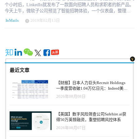
个小时后，LinkedIn就发布了一款面向招聘人员和求职者的新产品。
今天上午，微软子公司预览了智能招聘体验，一个仪表盘，整理了
LinkedIn现有的招聘套件（包括LinkedIn Recruiter，LinkedIn Jobs，
InMails
2019年02月13日
和Pipeline Builder）在一个精简的界面上。 这项新功能计划于2019年
夏末推出，有超过15项产品改进，其中几项将在未来几个月推出。
“LinkedIn上找工作的人比以往任何时候都多，”LinkedIn负责人才解
决方案和职业发展的副总裁约翰•杰辛(John Jersin)在周一的电话会议
上告诉记者。“这个新平台将允许(我们的)所有产品相互学习，这
样，当你使用我们的各种产品时，每个系统中的匹配项都会变得更
加智能。”我们在这个平台上建立的新界面将使招聘过程中的每一步
都无缝衔接，也能让产品从一种直接过渡到另一种。 其中最引人注
最近文章
目的是推荐候选人（Recommended Candidates），该功能可以了解给
定角色的招聘标准，并自动将相关候选人显示在专用选项卡中。
【财报】日本人力巨头Recruit Holdings
LinkedIn说，随着时间的推移，随着招聘人员与LinkedIn超过6.1亿名
一季度营收破1.04万亿日元：Indeed美国
会员中的潜在员工接触(或选择不接触)，这些建议会得到改善。
收入逆势增长30%，AI招聘推动利润率升
2026年08月08日
LinkedIn表示，其人工智能驱动的搜索引擎利用了三个核心数据集对
至47.4%
搜索结果进行排名：人们在个人资料上发布的内容，或招聘人员在
职位描述中写的内容；搜索求职者和潜在雇主的表现，以及他们点
【英国】数字风险筛查公司Safehire.ai获
击的人物和职位列表;并推断出一些特征，比如一个人可能没有在个
得50万英镑融资，重塑招聘风控体系
人资料中列出的技能，但他们可能在之前的工作中学到了这些技
2026年08月07日
能。这些综合起来，就能预测出最适合的工作和求职者。 “(我们将
能够)根据客户定义的标准自动为他们生成搜索。(招聘职位)将能够