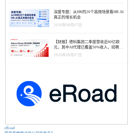
心。 自由职业的未来 自由职业者继续成长为许多美国专业人士的可
行职业选择，尤其是那些寻求更大灵活性和控制力的人。这也预示
深度专题：从HR的20个高频场景看HR AI
着年轻一代正在集体接受自由职业。2022 年，43%的 Z 世代和46%
真正的增长机会
的千禧一代专业人士成为自由职业者。网红内容的兴起也吸引了年
2026年08月07日
轻人成为自由职业者。我们的调查估计，23%的自由职业者表示他们
的工作需要创建影响者风格的内容，、Z世代和千禧一代自由职业者
分别上升到27%和29% 随着观念的不断转变和机会的增加，自由职
【财报】德科集团二季度营收近60亿欧
业者已经为光明的未来做好了准备。这就是为什么十分之九（91%）
元，其中AI代理已覆盖50%收入，招聘服
的自由职业者认为自由职业者的最佳日子即将到来。 关于自由职业
务进入运营重构阶段
者调查 该研究由独立研究公司Edelman Data & Intelligence进行。
2026年08月07日
2022年9月21日至 2022 年10月7日期间，3000 名 18 岁以上的美国在
职成年人接受了在线调查。其中，1164人是自由职业者，1836人是
非自由职业者。收集结果以确保人口统计局根据当前人口调查和美
国社区调查中的 2022 年劳动力统计数据进行人口统计。该研究在
95%置信水平下的总体误差幅度为±1.8%。自由职业者： ±2.9%， 非
自由职业者： ±2.3% 文章来源：https://www.upwork.com
eRoad