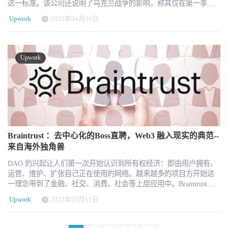
合。超过一半（51%）的自由职业者提供知识服务，如计算机编程，
这一标准。该公司还说明了乌克兰战争的影响，称其仅在第一季度
亿美元至13.55亿美元，同比增长22%。 Workday财报发布后，低于
市场营销，IT和商业咨询。2022 年，四分之一 （26%） 的自由职业
就造成了100万美元的损失，预计第二季度的影响更大。 服务总额包
市场预期。盘后大跌9%，每股153美元，创1年来历史新低。主要是
Upwork
2022年04月30日
者拥有研究生学位，高于去年的五分之一。 ‍‍ 虽然经济收益是自由职
括客户支出和其他服务所收取的额外费用。 同时，位于旧金山的平
因每股盈利预期低于市场。 截止5月31日，我们可以看到每股为
业的主要动力，但灵活性和在职业生涯中寻求更好的目标感是其他
台第一季度收入同比增长24.4%，而毛利率稳定在73.2%。 Upwork还
156.3美元，市值为397亿美元，低于400亿美元。 有着体验管理第一
驱动因素。当被问及自由职业的原因时，“赚取额外的钱”（83%）和
报告说，第一季度活跃客户的数量增加了16%，达到793,000人。 该
股之称的Qualtrics，更是本年度跌幅最大的股票之一，年初至今跌幅
“在我的日程安排中保持灵活性”（73%）位居榜首。 ‍‍ 这些因素反映
公司还讨论了俄乌战争对其业务的影响。该公司表示，其2021年客
达到了60%。5月31日还宣布了资生堂集团为全球员工体验项目选择
Upwork
了人们对工作的看法发生了更广泛的转变。一些专业人士正在进入
户收入中约有10%来自客户或人才来自乌克兰、俄罗斯或白俄罗斯的
Qualtrics。 任仕达最近表现都非常不错，进一步上升排名达到了第6
自由职业者，作为控制自己职业生涯的机会，无论是为了更大的灵
工作。 目前，该公司正在暂停在俄罗斯和白俄罗斯的所有业务，并
位。市值也达到104.53亿美元。 特别注意，因以美元为单位，所以
活性还是更大的成就感。其他人可能会将自由职业者作为新职业的
将于5月1日最终撤出。然而，该公司指出，乌克兰的专业人员正以
在汇率换算中会有一定的浮动，仅供参考。 HRTechChina将一如既往
潜在垫脚石，或者寻求自由职业者来创造更多的稳定性。 自由职业
该公司所见的最高水平登录该平台，人才注册已达到创纪录的数
的加大对于行业观察和报道，将全球最新最前沿最优质的HRTech资
者的满意度更高 尽管专业人士出于各种原因开始自由职业，但满意
量。乌克兰的人才收入是入侵前水平的2倍多，第一季度末乌克兰人
讯第一时间与中国同仁分享！关于HRTechChina HRTechChina 是中国
度继续上升，67%的自由职业者对他们作为自由职业者的工作或职业
才的项目竞标量平均比入侵前水平高出约25%。 在其内部员工中，
首家领先的专注人力资源科技商业服务平台，作为HR领域唯一深度
机会更加乐观。 三分之二（66%）的自由职业者表示，与传统工作
Upwork报告说其团队成员中约有10%在俄罗斯、白俄罗斯或乌克
垂直独立的第三方专业服务机构，致力于推动中国人力资源科技进
相比，他们感到更受刺激，68%的人表示他们对自由职业感到更快
兰。大约95%的Upwork的乌克兰团队成员仍然能够在乌克兰境内和
Braintrust ：去中心化的Boss直聘，Web3 融入现实的典范--
步与发展，持续引领行业新科技新趋势新产品新方向。 HRTechChina
乐。‍ 与此同时，在整个大流行期间，人们对远程工作的接受度越来
其他地方为公司工作。此外，Upwork在俄罗斯和白俄罗斯的四分之
来自海外独角兽
核心报道中国HR科技创新企业与产品，关注并实时分享全球的人力
越高，专业人士对职业的心态发生了转变，这正在改变人们对自由
三的团队成员已经迁出了这些国家。 Upwork还向国际直接救济组织
资源科技资讯。定期发布行业市值榜单和HR科技云图，持续举办高
职业的看法。当被问及自由职业作为一种职业时，73% 的人认为对
DAO 的兴起让人们第一次开始认识到所有权经济：即由用户拥有、运营、维护、扩张自己正在使用的网络。越来越多的项目方开始这一理念带到了金融、社交、消费、社会等上层应用中。Braintrust 在自己的白皮书中将其定义为一个去中心化的人才网络：一个由个人用户主导、为个人用户所拥有的人才网络，最终目标是取代传统的招聘平台。但作为一款面向“零工经济（gig economy）”的招聘平台，从表面上看，Braintrust 和其他求职平台没什么区别，用当下流行语言来讲：它是一款 Web2 产品。 通过引入 DAO 的理念和治理代币方案，Braintrust 试图通过极低的平台抽佣来获得市场竞争优势、挑战 Web2 领域公司对用户的不公平。Braintrust 是更进一步地讲 Web3 的理念融入人们日常生活中的用例，与此同时，他也搭乘上开放网络和加密货币时代的“顺风车”快速发展。 到目前为止，已有超过 3.4 万名自由职业者加入了 Braintrust 生态，包括 Twitter、保时捷、高盛和耐克在内的全球性企业在平台上提供了 1500 个岗位。平台的 85% 的用户拥有自己的数字钱包，2021 年 12 月，Coatue 和 Tiger 以购买代币的形式为 Braintrust 投入了 1 亿美元。 Braintrust 背后并不是一个崭新的产品或商业模式，但通过将既有的商业模式和 Web3 精神相融合，Braintrust 或许是将 We3 带入现实世界的一个积极的实践。不过，叠加 Web3 的理念并不代表它一定比现有的替代方案更好，在 Braintrust 的发展过程中，仍有大量的挑战需要面对。 以下为本文目录，建议结合要点进行针对性阅读。👇 01 Braintrust ：Web3 融入 Web2 的商业实践02 Web2 交易平台的“原罪” 03 Braintrust 如何运作 人才（talent）、雇主（Employer）和连接者（Connector） $BTRST 和 Braintrust 的 DAO 化治理 04 代币经济的风险与升级 通胀风险 价值累积和协议升级 05 如何获胜？ 01.Braintrust ：Web3 融入 Web2 的商业实践Web3 最让人兴奋的地方是它带来了新的商业模式，以及移除“中介”后出现的新价值链。Braintrust 在自己的白皮书中将其定义为一个去中心化的人才网络：一个由个人用户主导、为个人用户所拥有的人才网络，最终目标是取代传统的招聘平台。 但作为一款主要服务于“零工经济（gig economy）”的招聘平台，从表面上看，Braintrust 和其他求职平台没什么区别，用当下流行语言来讲：它是一款 Web2 产品。 目前美国有将近四成工作者是自由职业者，其市场规模约 1.5 万亿美元。疫情影响加速后的在线、远程协作，让“自由职业”这一趋势更加长期化、固定化、普遍化， 自由职业者的数量和经济规模呈指数级增长。 当市场上有充足且多元的自由从业者供给时，越来越多的企业开始选择将部分职能外包，从而更加集中地建设核心业务能力。这种工作模式创造了数百万个就业机会，并带动了自由职业者经济的增长，为传统雇佣关系带来了改变。 自由职业者和零工经济拥有巨大市场潜力：已上市的零工招聘平台 Upwork （市值近 30 亿美元）在 2021 年 Q4 实现了 9.04 亿美元的交易额，以色列该板块的龙头公司 Fiverr 的交易额为 2.6 亿美元，市值也达到了 27 亿美元。 Braintrust 正是把握了蓬勃发展的零工经济的趋势，通过平台的形式将世界各地的知识型自由职业者与 Nike、德勤、雀巢、NASA 等顶级公司进行匹配。Braintrust 的收益来自分成，一旦实现成功招聘，企业需要向 Braintrust 支付劳动合同金额的 10% 作为服务费，这一费率远低于 Upwork、Fiveer 、Toptal 等平台 30%～40% 的抽佣水平。 而让 Braintrust 和 Upwork 等其他平台完全区分开来的点在于，它并不想成为一个“中介”。通过引入“去中心化”的理念和代币体系，Braintrust 试图借助 Web3 的力量让自己持续地保持低抽佣率，从而在市场竞争中获得优势。 Braintrust 开启于 2018 年，平台在 2020 年 6 月正式启动，它的早期投资人包括了 Variant、Multicoin、ACME、Hashkey 、Pantera 等，其中 Multicoin Capital 还投了很多类似的公司比如 Helium、Arweave、Livepeer 皆是用 Web 3 的手段全栈式地解决中心化带来的现实问题。 2021 年 9 月，Braintrust 通过 Coinlist 众筹 1100 万美元，并发行治理代币 $BTRST、开始以 DAO 的形式进行治理。它的早期投资机构们享有 Braintrust 22% 的代币，另有 5% 的代币被分配给了众筹参与者，其余部分则留给了早期贡献者及社区。 2021 年 12 月，Coatue 和 Tiger 以购买代币的形式投资了 Braintrust 1 亿美元。目前 Braintrust 的代币完全稀释后的市值为 8.96 亿美元。 Braintrust 专注于工程师、设计师、开发者这三类人才，将科技类知识从业者和顶级公司进行对接，因为主打 Web3、去中心化的理念，所以 Braintrust 可以更容易地吸引到这部分人的关注，平台上 85% 的用户拥有自己的数字钱包。 到目前为止，已有超过 34,000 名自由职业者加入了 Braintrust 生态，包括 Twitter、保时捷、高盛和耐克在内的全球顶级企业在平台上提供了超过 1500 个岗位。Braintrust 官方数据看板显示：自 2020 年 6 月上线以来，Braintrust 总共完成了 2373 例工作需求对接，平均每个工作项目的合同金额为 7.25 万美元（按照：项目周数 x 小时/周 x 小时费计算得出）。 即便有自己的代币，但 Braintrust 始终遵循一个理念：好的代币经济可以放大一个平台的价值，但不能完全替代它。 所以 Braintrust 并不以代币激励作为吸引用户的理由，更想从以下几方面来吸引知识工作者和企业： 同时，基于 DAO 的运营理念，持有平台 token 的 Braintrust 用户还可以参与平台运营的一系列决策投票。对于自由职业者们而言，当他们的收入和平台形成强绑定时，Braintrust 提供了一套机制来确保用户和平台之间的信任不会因一些外部因素而遭受破坏。Braintrust 并不是一个崭新的产品或商业模式，通过和 Web3 理念进行融合，对交易平台的商业模型进行更先锋的改进。 但从商业实践的角度，它仍然要面对这样一个现实问题：去中心化的、由用户拥有和主导的交易平台能否比 Web2（由投资者所拥有的）交易平台更为高效？ Braintrust 并不能因为自己的 Web3 属性必然成功，它同时面临着 Toptal 、Gigster 、传统的人事代理机构，以及 Recruiter.com 等一系列来自 “传统世界”的强劲对手。 02.Web2 交易平台的“原罪”“Your margin is my opportunity（你的利润就是我的机会）。”Braintrust 的创始人 Adam Jackson 借用亚马逊的创始人 Bezos 这一观点来描述 Braintrust 的出发点和长期竞争优势。作为连续创业者和投资人， Adam Jackson 有丰富的平台型产品创业经验，并在过去 16 年里参与成立了 4 家风险投资公司和 1 家资产管理公司。 2012 年，他联合创建了医疗服务机构 Doctor On Demand，融资 1.65 亿美元。2017 年，他联合创建了区块链资产管理公司 Cambrian Asset Management。Adam 也是 100 多家公司/项目的天使投资人，包括：Eco、Collective、以太坊、Bolt、Placer、Aktana、Skale Labs、Protocol Labs、JCTurbo、Apero Health、Rappive、MyTime、Automatic、Womply、Superhuman、Zenefits...... Braintrust 的联合创始人 Gabriel Luna-Ostaseski 曾创立面向初创企业的咨询公司 Upshift Partners，旨在为硅谷的技术公司提供发展和客户增长方面的咨询服务，其客户包括 humbtack、Uber、Lending Home、Metromile、Massdrop 等等。 Adam Jackson 和 Gabriel Luna-Ostaseski 创立 Braintrust 的背后是他们在 Web2 领域创业投资的深刻洞察。 过去 10 年间 Web2 领域诞生了一系列影响人们生活的创新公司，人们日常生活基本都围绕着这些平台展开，一个典型的生活场景是： 一位纽约居民昨晚在 DoorDash 上点了晚餐、前一天晚上打了一辆 Uber 回家，由于下周的出行所以提前在 Airbnb 上订房。 即便经历了近期的美股大跳水，它们的总价值仍高达数千亿美元： 但这些交易平台的商业模型同样存在挑战： 为了形成自己的网络效应，这些平台在其成长早期需要付出大量的成本来完成“获客、增长、留存”的不断循环。在这个过程中，市场竞争的加剧不仅抬升这部分成本，更可能让已经付出的巨大成本都“前功尽弃”，典型如 Uber 与 Lyft 之战。 当平台的供给无法完全满足需求时，平台也许会对供给的质量标准做出牺牲，而对于平台上的用户来说，除了离开平台，他们没有其他选择，例如亚马逊从全自营到引入第三方卖家。 从收益模式上，成功的交易平台（marketplace）最终不可避免地走向广告业务，广告几乎是被所有公司验证并采用的业务，但这严重影响了客户体验。 更重要的是，几乎所有的交易平台一旦意识到平台上的用户/参与者被充分锁定而不会轻易离开时，就会提高平台抽佣率以增加利润。 以上情境几乎会发生在每一个交易平台的发展过程中。 从用户公平以及平台可持续发展这两个角度，Adam 不认为 Web2 平台的高抽佣率收入模式是可持续的。 Web2 交易平台公司（产品）的很大一部分创新在于他们调动了社会化供给、为原有市场引入新的供需关系，市场规模也因为新的供需关系的加入而被抬升到了新量级：Airbnb 通过非酒店类型的住宿供给扩大了度假租赁的市场规模，出行市场的规模因为 Uber 的 “共享汽车”概念而不局限于出租车。 Adam 看来，大部分 Web2 平台的创新是对个人资源的货币化，但货币化的红利被平台“侵占”，助力平台成长的个人用户并没有获得自己应得的利益。 再来看抽佣率攀升这件事。 虽然用户侧的体验很差，从公司管理层角度，提高抽佣率并不是坏事，成功提高平台抽佣率是一个极其重要的积极业务信号。例如，Fiverr 在其最近的股东信中着重标明了其抽佣率相较上一年提升了 140%。 从平台的发展阶段来看，抽佣率的提升往往比业务真正站稳脚跟发生得更早，因为平台运营者们需要更早地向股东证明他们可以获得盈利。同时，在激烈的市场竞争中，平台不得不牺牲部分收益来提供一个较低的（但并不持续）的抽佣水平，所以提升抽拥水平的时间再次被提前。 a16z 的 Chris Dixon 在 Why decentralization matters 文章中提到，在中心化的交易平台上一定会发生的情形是： 一旦平台建立了自己的网络效应，并且他们很确定平台上的各方参与者：用户、服务供给方、甚至开发者都开始对平台产生依赖，那么平台就会选择从“吸引这部分人”转向“吸取这部分人群的价值”。 对提高抽佣率的一种正面解释是：提高抽佣率可以证明“交易平台的价值正在增加”。如果一个平台可以没有任何摩擦地、成功地将自己的抽佣率从 10% 提高到 20% ，那么证明他们的产品对用户来说变得更有价值了。 但是“没有任何摩擦”是一个十分关键的前置条件，一旦平台的抽佣率提高到超过平台用户所认为公平的水平，就会为平台走向衰落埋下种子。 Benchmark 合伙人 Bill Gurley 在《最佳平台定价策略》一文中阐述过一个十分经典的观点：平台在设定抽佣率时的短视是十分危险的，短期内提高抽佣率能获得利润增长的正反馈，但如果你想让自己的平台在长期保持优势，那么这一行为在战略上就是次优的，因为提高抽佣率可能会导致供需双方离开平台去寻找替代方案。 Gurley 的建议是，平台不应该持续提高向用户收取的费用，而应该想办法从那些试图从你那里获得更多用户的人手中赚取更多收益，比如广告。 某种程度上，Braintrust 的 Adam Jackson 和 Gurley 持有同样的观点，不论是从对用户公平的角度，还是平台持续发展的角度，Adam Jackson 都认为依赖抽佣对于平台发展来说是不利的，只不过他选择了 Web3 作为解决问题的工具。 03.Braintrust 如何运作对于 Braintrust 平台的企业或个人用户来说，是否了解区块链并不影响使用，任何人都可以参与到 Braintrust ，无论是职位发布、推荐人才还是投资、投票治理。总的来说，Braintrust 旨在解决传统招聘平台中存在的 3 个主要问题： 更公平的收费结构：Toptal、Upwork 和 Gigster 等招聘平台收取 30-60% 的高额费用，高额的抽佣比例增加了企业招聘成本的同时，也减少了自由职业者们的实际收入，这并不公平。 更优质的人才供给：Braintrust 专注于高级知识人才，所有用户都经过了点对点审核和 KYC 流程， 对于企业客户来说，Braintrust 将背调环节前置，为他们提供了一个经审查的、优质的“人才库”。而区块链技术显然也能够提供一个系统化的声誉存储和追踪工具，提高招聘质量，这个我们后文会展开。 利益错位：中心化的所有权结构造成了平台运营方和实际用户这两方在利益上的脱节，如果要长久地保持优势，就需要改变这种错位。 人才（talent）、雇主（Employer）和连接者（Connector）除了人才（Talent）和雇主（Employer）这两类人群，Braintrust 还引入了“连接者（Connector）”的角色，Braintrust 由这三个特定的利益相关者组成。每一位想要注册的用户都需要先通过平台的 KYC（用户身份审查），KYC 通过之后才可以成为平台成员。 从招聘业务链条上，连接者（Connector）可以看作是入驻平台的第三方猎头，可以是个人和组织，理论上，人才或雇主也可以同时担任连接者（Connector）的角色。雇主发布的职位信息除了显示在潜在人才（Talent）的信息流，也会被连接者（Connector ）们看到，当连接者通过定向推荐实现成功人岗匹配后，Braintrust 会以合同金额为基准，奖励给连接者们一定数量的平台代币 $BTRST。 “连接者”角色的引入维持了 Braintrust 平台的动态流动和增长：他们不断邀请新客户和知识工作者加入 Braintrust、协助招聘和匹配工作。“连接者”也可以看作是 Braintrust 的一种 Go-To-Market 策略，其他平台所使用的“用现金换增长”在 Braintrust 这里变成了代币方案，这是 Braintrust 可以长期保持 10% 低抽佣比例的重要原因。 企业雇主和人才之间的对接则遵循 Bid-Ask 流程。“Ask” 即企业雇主， 企业方提出他们需要的人才标准，比如技能、经验、地理位置、薪资等。合约自动将这些条件和平台上自由职业者的 “Bid” 去匹配，整个匹配过程全部由协议自动执行。 Braintrust 还允许雇主和人才双方在完成项目后相互评分，获得 5 星评分后即可得到代币奖励，除了作为收益，也可以看成是一种声誉认证在链上保存。 接下来，Brainturst 还将系统化地搭建自己的链上声誉系统。Web2 语境下，个人的工作历史、职业相关数据无法实现平台间互通，例如 Toptal 的资料无法在 Fiverr 中查询到，系统间的封闭让自由职业者无法拥有完整的声誉认证，但这些都可以通过区块链技术得到解决。 和竞争对手相比，Braintrust 除了更低的抽佣之外，还足够高效：根据平台公开的信息，Braintrust 的匹配算法保持了 80% 的匹配率，可以在职位发布后的前 24 小时内将客户（公司）连接到 4 到 7 名自由职业者，整个匹配过程平均用时 48 小时，作为对比，该雇主在其他平台上花费的时间是 2 周左右。 人才和企业之间的服务结算以当地法币进行，以避免 Token 支付的价格波动而影响收入。 早期，企业方以现金的方式支付给 Braintrust 合同金额的 10% 服务费用，这 10% 的现金作为“劳务费用”支付给协助搭建 Braintrust 的各个节点。在最近一次的社区治理投票后改为企业方先行给 Braintrust 的费用节点支付对应的法币，由节点负责从法币转换为 USDC，再转至 Braintrust 在公开市场上回购 $BRST 代币，从而保证基金库平衡。 $BTRST 和 Braintrust 的 DAO 化治理除了商业理念，Braintrust 自身的创立过程也让它本身更具社会实验的意味。现实世界中，并不存在一个名为 Braintrust Inc 的公司实体，整个 Braintrust 项目的构建主要由五个节点来完成： Freelance Labs HexOcean SnowFork Accelerated Labs Muses 上述几个组织帮助 Braintrust 完成了从协议、代币模型设计，到早期营销、处理付款及货币兑换等功能的搭建，还包括了与 Nike、NASA 和美国宇航局等公司建立合作所需的、从 BD 到合规材料的所有准备流程。作为 Braintrust 的早期贡献者，这些节点组织享有 19% 的代币。 Braintrust 共发行了 2.5 亿个 $BTRST 代币，其中 54% 被作为社区激励来维持 Braintrust DAO 的运转。$BTRST 不用于支付，主要用于 Braintrust 的治理和奖励。 1. 治理$BTRST 是 Braintrust 的治理代币，持有代币的人在 Vote 页面详细阐述提案，社区成员在 snapshot 上进行投票后，投票结果会被反馈到链上。社区成员可以针对 Braintrust 的路线图、费用方案、声誉和代币机制等进行投票。 2. 解决争议 Braintrust 上劳动报酬的支付不在区块链上完成，平台暂时也不支持任何资金托管服务，所以对于存在劳动纠纷风险，Braintrust 并不能从冻结资金的维度进行争议协调，但作为平台，在客户和人才发生冲突时展现平台立场又是必要的。 因为 Braintrust 的争议解决过程发生在链下（例如司法仲裁等），所以 $BTRST 代币治理机制是间接地在解决社区运营的争议。决议陪审团的参与者要么需要持有 BTRST 代币，要么需要被 BTRST 持有者评选为陪审团仲裁员。 3. 激励人才网络 $BTRST 还被用于平台上利益相关者的激励，主要有几种主要类型的贡献者可以获得社区奖励： 连接者（Connector）：将人才或客户推荐给网络的人。任何人都可以成为连接者并推荐人才。对于连接者的奖励是现阶段 Braintrust 代币的最主要支出。 审核者：负责平台 KYC 的成员，他们筛选、审核平台人才库，保证提交认证的申请人符合 Braintrust 及对应公司标准，如果要成为审核者必须先完成 Braintrust Academy 的课程，并为此获得代币，然后在完成筛选后获得 $BTRST 代币。 人才（Talent）：从注册开始，人才就会在不同节点收到平台的代币奖励，例如补充完整的个人资料、参加平台课程、成功完成工作等。 项目捐赠：考虑到平台上的贡献者越来越多元化，Braintrust 推出了自己的激励计划， 主要分为三类：宣传大使奖励、开发者奖励以及内容建设类奖励。来自 Coatue 和 Tiger 的 1 亿美元也被用于这一计划。 04.代币经济的风险与升级通胀风险白皮书中的这张插图很好地展示了平台上一个完整的照片流程以及 $BTRST 代币（图片中徽标的位置）是如何发挥作用的： 上图中标注“$”符号的位置对应的都是企业和人才的互动，就像他们在其他交易平台上一样，用工作换取现金。标注有 Braintrust 代币标志的地方则是 Braintrust 的代币经济和平台规则设定的结合： 连接者（Connector）奖励，正如前面提到的，Brainstrust 用平台代币来支付自己的获客成本； 和其他平台相比，在 Brainturst 平台，人才（Talent ）不仅不用支付中介费用，还有可能在劳动报酬之外获得额外收益：当他们成功申请到工作岗位、并在工作结束后获得雇主的五星好评时，都可以获得平台的代币奖励。除了作为他们参与社区治理的凭证，$BTRST 的升值也为他们带来了潜在经济收益。 这里有一个微妙的平衡。 平台上自由职业者和企业客户的快速增长增强了 Braintrust 作为平台的网络效应，但当平台上人才、岗位短时间内大量增加、流通时，市场上流通的 $BTRST 数量也随之增加，随之而来的自然是 $BTRST 代币的通货膨胀： 如果只是作为平台活动的参与者（自由职业者、雇主）而持有 $BTRST 代币，那么通货膨胀对币价的稀释并不会对他们造成太多影响； 如果以金融投资、经济收益的视角来看待通货膨胀，则通货膨胀对于代币持有人的影响是巨大的。 上述两点不会过多地影响求职者和企业，因为 $BTRST 升值带来的经济收益并不是他们来到 Braintrust 的最核心目的，但对于连接者，$BTRST 的价值稀释一定会影响他们的积极推动 Braintrust 运转、增长的动力，极端情况下，连接者（Connector）会因为看不到太多的经济收益而选择离开 Brainturst。 考虑到接下来早期投资机构锁定期结束后可能的抛售行为，$BTRST 贬值的风险似乎在被放大。即便 Braintrust 为 $BTRST 设定了一个 2.5 亿个代币数量的上限来规避通货膨胀，但短期内则十分考验金融投资者的心态。 理想状态下，作为社区治理凭证的代币，这一机制能够保证大部分 $BTRST 可以真正为需要 Braintrust 平台的人所享有。但考虑到 Braintrust 能够维持 10% 现金抽佣率关键原因在于它用代币来替代现金的获客成本，用 $BTRST 的增益来驱动平台增长，所以不考虑 $BTRST 为其持有者带来的财务价值是不现实的。 $BTRST 的持有人们可能希望这些代币随着时间的推移具有直接的财务价值，但在此期间，它们对网络参与者具有间接的财务价值，主要体现在以下三个方面： 社区治理。在 Braintrust 平台上，治理参与可以带来财务价值，因为它可能意味着 Braintrust 可以修改自己的抽拥比例，要求企业支付更高的费用，这部分“利润”为社区成员所享有。 应聘质押。客户和人才可以通过质押 $BTRST 来证明自己的参与意愿，从而在匹配过程中脱颖而出：例如，如果某位申请人通过质押 2 $BTRST 来获得优先面试 Nike 公司设计岗位的资格，但如果他没有参加面试，则代币会被没
（Direct Relief International）捐赠了100万美元，并为自己团队的捐
品质的专业前沿论坛论坛，表彰认可业内先进。
自由职业的看法变得更加积极，高于 2021 年的 68%。 近四分之三
赠设立了10万美元的匹配计划，以向乌克兰人民提供人道主义支
（74%）的人表示，自由职业者让他们更好地控制自己的生活，而其
持。 指导意见 Upwork预测第二季度的收入在1.47亿至1.51亿美元之
他好处包括关注他们的身体健康和工作与生活的平衡。‍ 拥有更好的
间，中点同比增长20%。它预测2022年全年的收入在5.9亿至6.1亿美
Upwork
2022年03月11日
工作与生活平衡的另一个溢出好处是自由职业者的人际关系。总体
元之间。
而言，自由职业者表示，这使他们能够作为照顾者，并将更多时间
花在人际关系上。 ‍ 在经济不确定性中自由职业 自由职业者为许多专