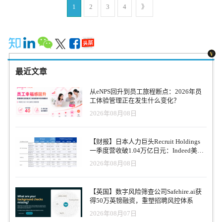
业人士提供了更大的职业生涯满足感，但它也为专业人士提供了稳
1
2
3
4
》
定感。尽管人们普遍误解全职工作是最稳定的职业选择，但面对经
济放缓，自由职业者被证明稍微乐观一些。 当被问及未来几年的经
济衰退时，四分之三（75%）的专业人士表示他们感到担忧。自由职
业者也不能幸免于此，但尽管存在担忧，但许多人对未来感到乐
观。总体而言，百分之六十九（69%）的自由职业者预计他们的收入
将在来年增加。 这种乐观可能是由于68%的自由职业者拥有不止一
最近文章
个雇主，工作或合同项目。由于收入的多样性，与那些有全职工作
感觉的雇主相比，对单一雇主的依赖更少。同样，自由职业者也看
从eNPS回升到员工旅程断点：2026年员
到了更多的机会。当被问及今天可用的自由职业机会在大流行之前
工体验管理正在发生什么变化？
时，76% 的人表示还有更多。相比之下，去年这一比例仅为57%。
2026年08月08日
机会的增加可能是自由职业者对收入和就业机会持更积极态度的原
因。77%的自由职业者对来年的个人收入和加薪感到乐观，80%的人
对未来的工作机会持乐观态度。同样，大多数（61%）的自由职业者
【财报】日本人力巨头Recruit Holdings
表示，他们的收入与传统雇主一样多或更多。 这种乐观情绪的另一
一季度营收破1.04万亿日元：Indeed美国
个可能因素是自由职业者设定自己费率的能力。43%的自由职业者表
收入逆势增长30%，AI招聘推动利润率升
2026年08月08日
示他们在过去一年中提高了费率。他们提高费率的主要原因是由于
至47.4%
专业经验（39%），经济状况（37%），他们的服务需求更高
（36%），以及跟上有竞争力的费率（34%）。提高费率的能力可能
【英国】数字风险筛查公司Safehire.ai获
是自由职业者比非自由职业者对他们所做的工作赚的钱感到满意的
得50万英镑融资，重塑招聘风控体系
可能性超过百分之三十（36%）的原因。 ‍‍ 对自由职业者的积极看
2026年08月07日
法、更多机会和对费率的控制相结合，为许多自由职业者注入了信