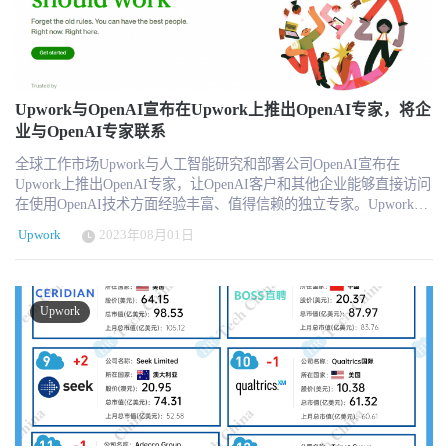
最新一轮研究揭示了哪些生成式人工智能技能是企业最需要的，不
多个关键职位的高管离职或更替。 呼吁董事会进行改革和加强治理
6560万美元，同比增长85%；经营活动净现金流为7250万美元，同比
断变化的行为，以及拥有专业生成式人工智能技能的独立人才供应
结构：信中呼吁董事会采取积极措施，包括改善平台基础功能、专
大增近一倍。公司在股票回购上保持谨慎，在过去六个月中回购
量的不断增长。我们的研究考察了我们平台上的真实市场行为，发
注于企业业务机会、优化公司成本结构、利用公司现金储备回购被
7092万美元股份，同时保持约6亿美元的现金与市场性证券储备。 公
现了一个反应迅速、富有成效的工作市场，能够同时满足寻求工作
低估的股票、刷新董事会成员，并将管理层的薪酬与股东价值创造
司上调了全年指引，预计全年营收在7.65亿至7.75亿美元之间，调整
机会的人工智能人才和寻找人工智能专业人才的客户的需求。 主要
挂钩。 进一步优化成本结构，减少股权稀释：Engine Capital认为公
后EBITDA将达到2.06亿至2.14亿美元，非GAAP每股收益在1.14至
发现 ChatGPT 在 2023 年上半年的公司搜索量最大： OpenAI 继续保
Upwork与OpenAI宣布在Upwork上推出OpenAI专家，将企
司目前的成本结构仍然臃肿，有进一步削减的空间，尤其是在研发
1.18美元之间。 行业趋势：人机共融 + 企业主导 = 下一代工作平台
持先发优势，其 ChatGPT（包括其底层模型 GPT-3 和 GPT-4）在寻
业与OpenAI专家联系
和营销支出上。自IPO以来，公司普通股数量增加了36%，股东权益
标准 Upwork的这份财报不仅彰显其平台能力和战略前瞻性，也反映
求招聘的公司的生成式人工智能相关搜索词列表中名列前茅，其次
被严重稀释。 利用资本优势进行股票回购：信中建议，如果公司能
出整个行业的发展路径正在发生根本性转变。 AI技能与AI工作已成
全球工作市场Upwork与人工智能研究和部署公司OpenAI宣布在
是 BERT 和稳定扩散。 随着对人工智能技术的理解日趋成熟，公司
够进行必要的改革，股价将得到显著提升。因此，董事会应利用公
为平台流量和收入的关键引擎，未来平台将围绕AI构建“任务管理
Upwork上推出OpenAI专家，让OpenAI客户和其他企业能够直接访问
正逐渐将重点从单一的人工智能生成工具转向人工智能生成应用和
司的现金储备和未来的自由现金流积极回购股票，以提高股东回
+人才匹配+履约交付”的闭环生态。 大型企业对平台化用工的接受度
在使用OpenAI技术方面经验丰富、值得信赖的独立专家。Upwork和
服务： 许多季度间搜索量增长最大的技能表明，企业正从单一的人
报。 推动更好的企业治理：建议董事会去除分期制，允许股东每年
正在上升，尤其是在高技能人才、短期项目和项目制协作场景中，
OpenAI共同设计了该计划，旨在培养善于使用OpenAI API平台的人
工智能生成工具转向人工智能生成应用和服务，包括人工智能内容
选举所有董事，以增强董事会的透明度和问责制。同时，建议引入
Upwork
2023年08月01日
EOR与AOR结合平台撮合将成为主流配置。 平台之间的差异化壁垒
才，并从Upwork提供的250项独特的人工智能技能中汲取经验，包括
创建、Azure OpenAI 和及时工程。 独立专业人士正在引领跨领域利
具备相关经验的新独立董事，加强董事会的多样性和专业性。 市场
将来自于对“合规+服务”的掌控深度，单纯连接人与项目的模式正在
GPT-4、Whisper和人工智能模型集成。 借助Upwork的市场，OpenAI
用人工智能技术所需的基础性人工智能技能： 增长最快的生成式人
反应 在这封信公开后，市场对这些改革建议表示积极回应，Upwork
过时，服务能力、数据能力与智能化体验才是核心竞争力。 在AI主
已经在利用Upwork平台上的人才来支持自身的创新和发展，并很快
工智能技能表明，人们对实施人工智能以解决业务问题所需的技能
的股价应声上涨9.99%，收盘价为$10.24，市值达到13.52亿美元。这
导的新时代，Upwork 正在以极具战略性的步伐，从撮合市场走向平
看到了帮助其客户与Upwork上的人才建立联系的价值，从而促成了
有更深入的理解，例如使用大型语言模型（LLM）、提示工程和对
Upwork
一涨幅显示出投资者对Engine Capital提出的建议充满信心，并期待
台化基础设施。在全球人才流动日益复杂、合规要求日益严格的背
新的合作关系。两家公司共同确定了 OpenAI 客户最常见的使用案
象检测。 市场供需匹配度很高： 在 2023 年上半年，我们看到生成
公司未来能够通过这些改革实现更大的发展。 结语 作为一家HR科
景下，其对AI与企业用工服务的双重投资，或将决定它能否在未来
例，如构建由大型语言模型（LLM）驱动的应用程序、微调模型和
式人工智能相关的顶级客户搜索与生成式人工智能相关的顶级项目
技媒体，我们将持续关注Upwork未来的改革进展，以及这些改革对
五年里，从“最大自由职业平台”变为“全球工作解决方案平台”的范式
开发以负责任的人工智能为理念的聊天机器人，以及成功所需的关
招聘之间存在着强大的联系。 企业的招聘重点从单一的人工智能生
整个自由职业市场和企业用工模式带来的深远影响。Upwork的成功
级跃迁者。
键技能。两家公司还制定了一套预先审查程序，用于识别参与该计
成工具转向人工智能生成应用和服务 在 2023 年 1 月 1 日至 6 月 30
与否，将成为衡量在线工作市场发展潜力的重要标尺。
划的人工智能专家。 Upwork上的OpenAI专家是Upwork人工智能服
日的六个月期间，Upwork平台上出现了最多的与生成式人工智能相
务枢纽的延伸，该枢纽将企业与全球人工智能领域最熟练的独立专
关的公司搜索，这些公司主要关注单一的生成式人工智能工具。在
业人士联系在一起，并提供新的测试功能和资源，帮助客户在