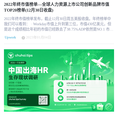
此期间，由于 ChatGPT 的全面发布，公众的认知度急剧上升。因
Upwork上更快、更有效地完成工作。该计划利用Upwork的人才经理
2022年终市值榜单—全球人力资源上市公司创新品牌市值
此，在此期间，我们看到 ChatGPT（包括 GPT-3 和 GPT-4）的搜索
对具有人工智能专业知识和OpenAI平台经验的人才进行预审和策
TOP20榜单(12月30日收盘)
量最大。 2023 年 1 月 1 日至 6 月 30 日期间，企业对生成式人工智
划。该流程包括技术技能讨论和OpenAI项目组合，确保专业人员拥
能的十大相关搜索： ChatGPT BERT 稳定扩散 张量流 人工智能聊天
2022年终市值榜单发布，截止12月30日周五美股收盘。年终榜单中
有经过验证的技能组合和经验。客户可以通过 1:1 咨询或基于项目的
机器人 生成式人工智能 图像处理 PyTorch 自然语言处理（NLP） 搜
我们可以看到： · Workday市值上升到第三位，市值430亿美元，但
合同与 Upwork 上的 OpenAI 专家合作。 "Upwork市场总经理兼产品
索 然后分析了同一时间段内各季度公司与生成式人工智能相关搜索
是这个成绩相比年初的市值已经跌去了38.75%ADP依然是NO.1 市值
副总裁Dave Bottoms表示："与OpenAI这样的先驱合作，有助于我们
的最高增长率。Upwork发现，随着企业从单一的生成式人工智能工
收于990亿美元。 日本的Recruit 市值540亿美元排第二，相较2021年
提供企业所需的专业人才，以实现其最雄心勃勃的人工智能计
具转向生成式人工智能应用和服务，搜索活动发生了越来越多的转
Upwork
2023年01月04日
12月31日收盘，则跌去了近一半的市值，当然也有日元的因素。· 相
划。"我们很高兴能为Upwork上的专业人才提供更多有影响力的机
变，这表明领导者和招聘经理对生成式人工智能及其各种用例的了
较2022年度最失意的莫过于自由职业者平台Upwork 和Fiverr ，相较
会，并期待通过Upwork上的OpenAI专家将OpenAI客户与高技能人才
解正在不断加深。 增长最快的生成式人工智能相关搜索（2023 年第
年初跌去了70%和75%。· 中国入榜的BOSS直聘 2022年度排名第八
联系起来。通过这样的战略合作伙伴关系，我们的目标是使Upwork
二季度与 2023 年第一季度相比）： 人工智能内容创建 Gradio Azure
位，是中国市值最高的人力资源上市公司文章最后我们附录了2021
成为人工智能相关人才和工作的卓越目的地。" "我们的目标是让我
OpenAI 卷积神经网络 大型语言模型 (LLM) 生成式人工智能 人工智
年12月31日收盘的市值榜单，我们可以一起对照下。你对2023年有
们的模型对每个人都有用和有益，我们致力于帮助人们了解我们的
能聊天机器人 中途岛 提示工程 PyTorch 尽管在不断增长的搜索列表
什么期待？ HRTechChina权威发布最新版全球人力资源上市公司创新
技术如何影响关键工作，"OpenAI 销售主管 Aliisa Rosenthal 说。"为
中仍然存在单一的生成式人工智能工具，但预计，随着企业从最初
品牌市值TOP20榜单，全球人力资源上市公司创新品牌Top20榜单是
客户提供像Upwork这样值得信赖的高技能全球人才来源，有助于确
将生成式人工智能理解为单一工具（如 ChatGPT 的同义词）到深入
HRTechChina在长期关注全球人力资源服务及科技发展过程中专门打
保人工智能模型得到负责任的部署和管理。" "从小型初创企业到一
理解生成式人工智能的无数用例和复杂性，以及实现技术优势所需
造创新榜单。全球人力资源上市公司创新品牌市值Top20榜单每月的
些全球最大的企业，都在求助于独立专家来创建新的解决方案并拓
的人才和工作类型，向生成式人工智能应用和服务转变的趋势和转
最后一个交易日（当地时间）收盘市值和股价为基准，同时以当天
展业务，"参与 Upwork 上 OpenAI 专家项目的独立人工智能和机器
变将持续下去。 具备生成式人工智能技能的独立人才不断增加 2023
汇率兑换美元市值排名，更多可以看榜单和后续解读。最新全球人
学习专家 Boris Spiegl 说。"在我的职业生涯中，我已经为项目创造
年上半年，Upwork发现在平台上，拥有人工智能生成技能的独立人
力资源上市公司创新品牌市值TOP20榜单（截止12月30日周五收
了数百万美元的价值，我非常期待与OpenAI客户合作，通过应用这
才越来越多。仅去年一年，Upwork 上的独立人才就完成了 2 万多个
盘） 更多信息可以关注 HRTechChina.com 特别注意，因以美元为单
些令人兴奋的新技术来实现更高的投资回报率，从而迎接下一个巨
涉及人工智能工作的项目。 正如大趋势所显示的那样，在 2023 年第
位，所以在汇率换算中会有一定的浮动，仅供参考。 2023年度
大的挑战。" Upwork最近宣布推出由OpenAI技术驱动的新测试版功
一季度，人们对 ChatGPT 的兴趣呈指数级增长；然而，直到 2023
TOP20榜单我们将调整部分入选机构，调整部分可参考性上市机
能，作为其平台上更具生成性的人工智能端到端客户体验的一部
年第二季度，人们对提示工程等特定技能的兴趣--即制作提示语以引