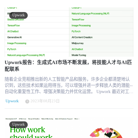
股东创造更大价值。 2024年9月13日，Upwork（纳斯达克代码：
Upwork 推出的 Business Plus 产品，专门面向 SMB 客户提供定制化
UPWK）的股价迎来了一次显著的上涨，涨幅达9.99%，收盘价为
服务包。该产品本季度的交易额同比增长190%，活跃客户数环比增
$10.24，总市值达到13.52亿美元。这一市场反应源于Engine Capital
长45%，35%为新客户，说明平台正在成功吸引并转化更高意愿付费
Upwork
向Upwork董事会发出的一封公开信，信中详尽地批评了公司当前的
的客户群体。 企业用工：Bubty 与 Ascen 提供全栈解决方案 Upwork
战略执行和资本分配问题，并提出了一系列改革建议，以提高股东
在本季度最具战略意义的动作，莫过于对荷兰平台 Bubty 的收购以
价值。 Engine Capital是一家以价值导向为主的特殊情况投资基金，
及对美国数字用工平台 Ascen 的收购协议达成。两者将并入Upwork
持有Upwork约3.5%的股份。作为Upwork的股东，Engine Capital对公
旗下新成立的企业子公司，专门服务中大型企业客户的全套“外部人
司在全球最大的自由职业平台中的潜力充满信心，然而他们对公司
力资源”需求。 Bubty 提供企业自建人才池和多样化用工管理工具，
当前的管理层和董事会的决策表示了严重关切。 在信中，Engine
支持从自由职业者到W-2类合同工的不同合同形式；Ascen 则聚焦于
Capital指出，Upwork在多个方面存在严重问题，包括战略不清晰、
W-2合同工的API集成与管理。这使得Upwork具备了服务“外包、
执行力不足、资本分配不合理以及管理团队频繁更替。这些问题导
Upwork报告：生成式AI市场不断发展，将技能人才与AI匹
SOW、Staff Augmentation、EOR、AOR”等多元雇佣模式的能力，向
致公司在过去几年中表现不佳，股价被严重低估。 信中列出了以下
配联系
着全球6500亿美元的企业灵活用工市场进军。 这也宣告Upwork的定
关键问题和改进建议： 缺乏战略清晰性和执行力：Upwork没有明确
位已经从“自由职业撮合平台”转向“全球用工解决方案提供商”，其竞
随着企业竞相推出新的人工智能产品和服务，许多企业都清楚地认
的战略方向，资源分配不合理，管理层经常追求新产品和项目，而
争对手不再局限于Freelancer.com或Fiverr，而包括 Deel、Remote、
识到，这些技术如果运用得当，可以增强并进一步释放人类的潜能--
忽视了核心业务的发展，导致公司的增长乏力。信中特别提到，企
Papaya Global 等新一代合规用工基础设施平台。 内部效率革命：AI
自动化重复性工作、增强决策能力并优化运营。 Upwork 最近对工作
业业务的扩展是一个巨大的机会，但由于缺乏重点和执行不力，这
渗透平台各项运营流程 除了前端客户和项目侧的AI应用，Upwork还
场所中的生成式人工智能进行的研究发现，公司计划因生成式人工
一机会被严重低估。 资本分配不合理：公司在研发和品牌推广方面
披露了其内部AI基础设施的革新成果。AI目前已参与超过35%的平
Upwork
2023年08月23日
智能而雇用更多员工：49% 的招聘经理表示他们将雇用更多独立人
的高支出未能带来明显的回报。自2019年以来，Upwork在研发方面
台工程代码产出，并通过微调大模型对任务匹配质量进行评估，大
才，49% 的招聘经理表示他们将雇用更多全职员工。人工智能也是
花费超过7.8亿美元，占其当前市值的60%左右，但平台功能仍存在
幅缩短开发周期，降低70%以上的迭代成本。 在客户服务方面，AI
2023年上半年Upwork上增长最快的类别，²今年第二季度，平台上的
诸多问题。品牌营销投入超过1亿美元，但实际效果存疑，前员工普
客服“Upwork Assist”已完成从聊天到语音渠道的覆盖，试点阶段
生成式人工智能招聘职位比去年年底增长了1000%以上，而同期相关
遍认为这笔投资没有显著提升业务表现。 管理团队频繁更替：管理
Upwork
adoption rate 超过80%。这说明平台正在通过 AI 重新定义内部运营
搜索量增长了1500%以上。企业围绕人工智能的招聘情绪和活动激增
团队内部缺乏稳定性，高层管理人员频繁更替，加剧了战略和执行
效率与用户支持体验，进一步压缩运营成本空间。 财务表现稳健，
有力地表明，企业正在高度关注人工智能所能提供的机遇。 Upwork
上的混乱。自2020年CEO Hayden Brown上任以来，已有三任CFO和
持续释放自由现金流 财报还显示，Upwork第二季度自由现金流为