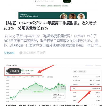
们发现令人印象深刻的十项技能中就有七项出现在这两个榜单上，
动力正在质疑传统、根深蒂固的工作方式，并且正在寻找替代的职
这表明我们的市场善于将企业与他们所需的人工智能专业技能联系
业道路。据调查结果显示：2022 年，越来越多的美国劳动力转向自
起来，并将高技能的独立人才与合适的人工智能项目联系起来。 总
由职业机会，以寻求更大的职业成就感、灵活性和财务稳定性，以
结 虽然生成式人工智能将继续刺激各组织的招聘，人工智能技能也
及管理职业轨迹的新方法。 Upwork 的 2022 年自由职业者调查是一
将不断涌现和发展，但随着企业领导和招聘经理对这项新技术及其
项针对 3000 名专业人士的代表性研究。令人震惊的是，过去一年有
【财报】Upwork公布2022年度第二季度财报，收入增长
潜力的理解不断加深，他们将不可避免地寻求多样化的人工智能技
39% 的美国劳动力（即 6000 万美国人）从事自由职业，比前一年有
26.3%，总服务量增长19%
能组合。利用 Upwork 等平台和灵活的工作模式，快速有效地满足不
所增加。在经济和劳动力市场不确定的时期，Upwork的研究还发
断增长的招聘需求，对于希望缩小技能差距、保持敏捷性并继续推
B2B人才平台 Upwork Inc.（纳斯达克股票代码：UPWK）公布了
现，美国自由职业者为美国经济贡献了约1.35万亿美元的年收入，比
动创新的企业来说至关重要。通过正确识别适合人类和技术的角
2022年度第二季度财报，报告称第二季度收入同比增长26.3%。此
2021年增加了500亿美元。这种增长在很大程度上是由专业人士寻求
色，企业将在生成式人工智能的新时代获得释放生产力、创造力和
外，总服务量--代表客户支出和其他服务收取的额外费用--同比增长
替代传统模式的全职、朝九晚五的工作推动的。数据显示，越来越
增长新水平的好处。 术语表 生成式人工智能：人工智能的一个子
19%，达到10.46亿美元。 总裁兼首席执行官Hayden Brown和首席财
多的专业人士正在探索自由职业者的好处，无论是为了额外的收
Upwork
2022年07月29日
集，允许用户根据现有信息中的模式和示例，使用提示来生成内
务官Jeff McCombs在一封股东信中写道："我们继续专注于产品创
入、自主权，还是作为寻找更有意义的工作的一种方式。 研究主要
容、数据和输出。 人工智能工具：利用人工智能技术、算法和能力
新，并看到了突出的成果，即更高的客户满意度，更快的聘用时
发现包括： 1.自由职业者仍然是美国劳动力市场和经济的重要组成
来执行特定任务的软件、服务、程序或系统 人工智能技能：对人工
间，以及我们在项目目录领域的最新创新功能--咨询的强大客户再参
部分：2022年自由职业者的年收入为 1.35万亿美元，比 2021年增加
智能原理、技术、算法和方法的专业知识和理解 人工智能服务：利
与率。" 该公司看到了自2018年上市以来的最高毛利率。Brown和
了500亿美元。 2.自由职业创历史新高： 职业自由职业者的比例增加
Upwork
用人工智能的组织或平台提供的服务 人工智能应用：利用人工智能
McCombs指出，这是由新客户市场计划推动的。 Upwork在第二季度
到 6000万美国人，比2021年上升了3个百分点，达到 39%。 3.对自
技术、算法和技术的软件、工具、系统或解决方案所要解决的问
还增加了新的企业客户，包括Asurion，一家拥有22000名员工的全球
由职业的看法继续发生变化：近四分之三的自由职业者（73%）表
题、领域或目标 使用方法 技能数据来源于 Upwork 数据库，时间为
技术服务公司。 指导意见 Upwork预测第三季度的收入在1.56亿至
示，对自由职业者的看法正变得越来越积极，高于2021年的68%。
2023 年 1 月 1 日至 2023 年 6 月 30 日。技能分析是针对生成式人工
1.58亿美元之间，按中间值计算，同比增长23%。
4.Z世代和千禧一代最有可能成为探索自由职业者：2022 年，43%的
智能技能类别完成的。通过比较该技能在客户搜索中出现的次数来
Z世代专业人士和46%的千禧一代专业人士从事自由职业。 5.超过一
估算需求量，以及在自由职业者资料中出现的次数来估算供应量。
半的自由职业者提供知识服务：2022 年，51% 的自由职业者（近
早期的学术研究还指出，当工人使用 Gen AI 增强工作时，生产率也
3100 万专业人士）提供计算机编程、营销、IT 和商业咨询等知识服
会提高。 与 2022 年下半年相比，以雇用的专业人员总数衡量。 世