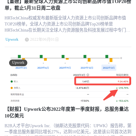
【重磅】最新全球人力资源上市公司创新品牌市值TOP20榜
务。 6.多元化工人变得更加普遍：17%的美国工人现在实现了多元
界经济论坛的《2023 年未来就业报告》也表明，在未来五年内，大
单，截止5月31日周二收盘
化，这意味着他们从传统就业和自由职业的混合中寻求多种收入来
多数技术对就业的影响预计将是净正面的。 这是从登录的客户搜索
源，比2021年增加了三个百分点。 7.自由职业者在受教育程度最高
中提取的数据。 这是从登录的客户搜索中提取的数据。我们还可以
HRTechChina权威发布最新版全球人力资源上市公司创新品牌市值
的人群中继续增长：26% 的美国自由职业者拥有研究生学位，高于
从在我们网站上进行搜索的注销访客那里看到类似的数据。 这是从
TOP20榜单，全球人力资源上市公司创新品牌Top20榜单是
2021 年的 20%。 自由职业者的增长 自由职业者整体在2022年继续
登录客户搜索中提取的数据。我们可以从在我们网站上搜索的注销
HRTechChina在长期关注全球人力资源服务及科技发展过程中专门打
增长。与去年相比，今年又增加了约3%的美国劳动力从事某种形式
访客那里看到类似数据。 ChatGPT 在这方面的情况如何？ChatGPT
造创新榜单。 全球人力资源上市公司创新品牌市值2022年度Top20榜
的自由职业，总共约有6000万美国人或39%的自由职业者。这一增长
Upwork
2022年06月01日
的搜索量很大（10k+），因此很难在短时间内捕捉到增长的百分比
单以5月最后一个交易日（5月31日周二当地时间）收盘市值和股价
也促成了更重大的经济影响。2022年，自由职业者的年收入为美国
变化，因为该领域有许多新兴技术。我们的数据显示，2023 年第一
为基准，更多可以看榜单和后续解读。 关于创新品牌榜单评选核心
经济贡献了 1.35 万亿美元，比 2021 年增加了 500 亿美元。‍ 是什么
季度和第二季度之间的增长率为 54%。 利用谷歌趋势数据，我们发
基于以下几个方面： 对于中国HR科技及服务行业具有极大参考和标
推动了这种增长？ 在过去的两年里，“离职”占据了头条新闻。一些
现 2023 年 4 月初，人们对更多特定技能的兴趣开始增加，如催化工
杆作用 实际业务发展中具有创新业务和创新举措 不同业态和不同国
Upwork
专业人士正在辞去工作，以寻求更灵活和充实的工作，其他人则优
程。 高效的劳动力市场是求职者和客户顺利有效匹配的市场。在研
家的多样性分布考虑 参考HRTech LRP®品牌监测指数 榜单不包含市
先考虑工作和生活之间的更大平衡，有些人正在探索他们的创业方
究中，Upwork 跟踪了客户搜索、自由职业者资料和职位招聘中的技
值核心构成非HR业务的公司 设有动态调整和变化（最近变化还是比
面并开始新的副业。无论出于何种原因，大流行为专业人士提供了
能流。我们发现，在客户对 Gen AI 技能的前 10 次搜索中，有 7 次
较多的） 全球人力资源上市公司创新品牌市值2022年度5月TOP20榜
对工作和职业的不同视角，导致许多人追求自由职业。 更多样化和
都促成了成功的职位聘用。这表明，Upwork 市场反应迅速、富有成
单 更多信息可以关注 HRTechChina.com 5月31日全球各地收盘后，5
高技能的自由职业者 寻求单一雇主替代方案并使其收入来源多样化
效，能够快速满足求职者和客户对 Gen AI 技能的需求。 这是从登录
月市值成绩单已经尘埃落定，一起来看下整体表现！ 从榜单中可以
的专业人士也有所增加。在整个劳动力市场上，比以往任何时候都
的客户搜索中提取的数据。我们也能从在我们网站上搜索的注销访
看出本月市值和上个月市值的对比，整体来讲只要不跌，排名就有
有更多的人正在实现收入多样化：2022 年，37% 的美国专业人士拥
客那里看到类似的数据。 文章来源：Upwork
可能上升。或者跌的少一些就也可能上升1、2位。 Workday5月26日
有不止一个雇主、工作或合同项目。例如，在不同的雇主那里从事
公布2023财年第一季度财报（截止2022年4月30日），总收入14.3亿
【财报】Upwork公布2022年度第一季度财报，总服务量达
两份兼职工作或持有一份全职工作并从事自由职业。多元化工人，
美元，同比增长22.1%，订阅收入为12.7亿美元，比去年同期增长
10亿美元
即那些从传统就业和自由职业者的特定组合中寻求多种收入来源的
23.2%。截至2022年4月30日，现金、现金等价物和有价证券为62.6
工人，在美国劳动力中所占的比例增加到17%，比 2021年增加了三
B2B人才平台Upwork Inc.（纳斯达克股票代码：UPWK）报告称，第
亿美元。 Workday将2023财年的订阅收入提高到55.37亿美元至55.57
个百分点。 这与高技能和受过良好教育的专业人员的高水平相吻
一季度总服务量同比增长27%，达到10亿美元，这是该公司首次达到
亿美元之间，同比增长22%。我们预计第二季度的订阅收入为13.53