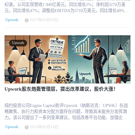
纪录。公司实现营收1.949亿美元，同比增长1%；净利润3270万美
元，同比增长47%；调整后EBITDA为5710万美元，同比增长40%，
EBITDA利润率达到29%，创下平台运营历史最佳水平。 而在这组亮
Upwork
2025年08月09日
眼的数字背后，Upwork已不再是传统意义上的“自由职业平台”，而
是在AI时代重新定义了**“人机协同工作市场”**的角色，并瞄准了
更大体量的企业级灵活用工市场。 AI赋能：从工具到生产力核心
Upwork首席执行官 Hayden Brown 在财报中明确指出，平台在本季
Upwork
度“全面释放了AI驱动的业务价值”。代表性成果之一是平台自研的
智能助手 Uma™ 的快速演进。作为平台的“Mindful AI”代表，
Uma™不仅完成从搜索推荐到即时面试、任务推荐、视频会议的全
链路升级，其自动化提案工具 Proposal Writer 使用率也大幅提升，
自由职业者使用该功能提交项目提案的数量增长了58%。 值得注意
的是，AI相关工作的总交易额（GSV）同比增长30%，其中 Prompt
Engineering 子类增长更是高达51%。AI已不再只是平台的“服务分
类”，而成为带动全平台交易结构复杂化、高端化的主轴——AI类项
Upwork股东炮轰管理层，提出改革建议，股价大涨！
目的人均支出是平台平均的3倍，单一项目的工作时长也创下历史新
高。 客户质量上升：平台“深度”优于“广度” 虽然财报显示活跃客户
纽约投资公司Engine Capital批评Upwork（纳斯达克：UPWK）在战
总数从去年同期的86.8万下降至79.6万，下降幅度达8%，但平台整
略聚焦、执行力和资本分配方面存在问题，导致其未能充分发挥潜
体交易额（GSV）基本持平，仅微降0.6%。更值得关注的是，平均
力。该公司提出了一系列变革建议，包括改善平台功能、加强企业
每位客户的GSV上涨至5002美元，同比增加5%，说明Upwork正逐步
客户发展、优化成本结构和重组董事会。Upwork回应称，公司已实
摆脱“零散、低价”的平台形象，朝着高价值、高复杂度任务的方向转
Upwork
2024年09月14日
现盈利能力提升、股票回购，并正在积极优化成本管理，致力于为
型。 这与平台在客户体验与货币化策略上的努力密切相关。例如