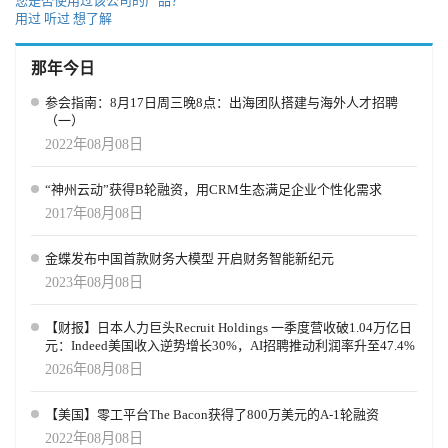
您是否使用过该公司的产品？
用过
听过
想了解
那年今日
参会指南：8月17日周三晚8点：出海团队搭建与海外人才招聘
（一）
2022年08月08日
“神州云动”获得B轮融资，用CRM生态满足企业个性化需求
2017年08月08日
金蝶发布中国首款财务大模型 开启财务智能新纪元
2023年08月08日
【财报】日本人力巨头Recruit Holdings 一季度营收破1.04万亿日
元：Indeed美国收入逆势增长30%，AI招聘推动利润率升至47.4%
2026年08月08日
【美国】零工平台The Bacon获得了800万美元的A-1轮融资
2022年08月08日