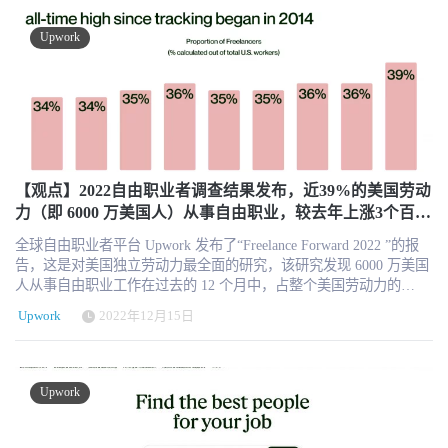
构，同时调整进入榜单的最低市值为10亿美元，低于10亿美元则不
分，包括人工智能驱动的职位生成器、增强的Upwork聊天体验和针
起语言模型的响应。 ⁸ 我们在研究 Upwork 人才档案中最常列出的生
再收录。 关于创新品牌榜单评选核心基于以下几个方面：对于中国
对人才的建议提示。 文章来源：techrseries
成式人工智能相关技能时发现，ChatGPT 紧随这些更广泛的数据趋
Upwork
HR科技及服务行业具有极大参考和标杆作用 实际业务发展中具有创
势，其列出的数量最多，其次是人工智能工具的组合，包括自然语
新业务和创新举措 不同业态和不同国家的多样性分布考虑 参考
言处理（NLP）、TensorFlow、PyTorch 等服务和应用程序。
HRTech LRP®品牌监测指数 榜单不包含市值核心构成非HR业务的公
Upwork分析了人才档案中列出的增长率最高的技能，虽然 ChatGPT
司2023年起市值最低为10亿美元，低于10亿美元则不再收录 设有动
在人才档案中被引用的次数仍然最多，但增长更快的是更广泛的基
态调整和变化HRTechChina将一如既往的加大对于行业观察和报道，
础人工智能技能，如提示工程，而不是单一的应用程序或工具。与
将全球最新最前沿最优质的HRTech资讯第一时间与中国同仁分享！
商业方面的情况类似，这可能表明，人们对战略性地利用人工智能
关于HRTechChina HRTechChina 是中国首家领先的专注人力资源科技
技术在各个领域的真正潜力所需的人工智能基础技能有了更深刻的
商业服务平台，作为HR领域唯一深度垂直独立的第三方专业服务机
【观点】2022自由职业者调查结果发布，近39%的美国劳动
理解。 Upwork人才档案中列出的与人工智能相关的生成性技能的季
构，致力于推动中国人力资源科技进步与发展，持续引领行业新科
力（即 6000 万美国人）从事自由职业，较去年上涨3个百分
度环比增长幅度最大（2023年第二季度与2023年第一季度相比）：
技新趋势新产品新方向。HRTechChina核心报道中国HR科技创新企
大型语言模型 (LLM) 生成式人工智能 只看一次 (YOLO) 物体检测
点
业与产品，关注并实时分享全球的人力资源科技资讯。定期发布行
全球自由职业者平台 Upwork 发布了“Freelance Forward 2022 ”的报
稳定扩散 提示工程 ChatGPT Azure OpenAI 人工智能聊天机器人 人
业市值榜单和HR科技云图，持续举办高品质的专业前沿论坛论坛，
告，这是对美国独立劳动力最全面的研究，该研究发现 6000 万美国
工智能文本到语音 正如在过去所观察到的那样，我们看到独立人才
表彰认可业内先进。
人从事自由职业工作在过去的 12 个月中，占整个美国劳动力的
继续站在新兴技术的前沿，快速识别、学习和掌握这些技能。人才
39%。 Upwork 的研究发现，美国自由职业者每年为美国经济贡献
还为企业提供专业知识，深入理解人工智能原理、技术、算法和方
Upwork
2022年12月15日
1.35 万亿美元的收入，比 2021 年多 500 亿美元。随着当前经济的不
法，最大限度地发挥生成式人工智能的全部潜力。 Upwork上强劲的
确定性，许多专业人士正在对拥有充实的职业意味着什么进行千载
企业需求与人才供给相匹配对 比今年上半年与人工智能相关的热门
难逢的重新评估。 疫情造成的前所未有的全球远程工作的转变，改
企业搜索列表和热门人工智能项目招聘列表，我们可以看到一个反
变了公众对工作和工作场所的概念，并对人们如何看待他们的工作
应迅速、富有成效的工作市场，既能满足人工智能人才寻找工作机
Upwork
和职业产生了持久的影响。随着当前经济的不确定性，以及“大辞职”
会的需求，也能满足客户寻找人工智能专业人才的需求。当查看与
和“安静退出”等运动的兴起，许多专业人士正在经历一代人一次的重
人工智能相关的十大企业搜索和十大与人工智能相关的招聘时，我
新评估，以重新评估拥有充实的职业生涯意味着什么。 大量美国劳