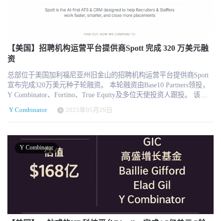
人类。” 从布朗大学的同窗，到旧金山的创业者，再到AI招聘领域的
性的‘灭火行动’。我们的目标是把HR、财务和企业管理层放在同一
名机构参投。此轮融资完成后，Warp 的累计融资总额已达到 2400万
创新者，Aaron Wang 与 John Rytel 用短短18个月让Alex成长为数百
张桌子上，用统一的实时数据支持战略决策，让组织能够更快、更
美元。 值得关注的是，Warp还获得多位重量级企业家的支持，包括
家企业的招聘伙伴。本轮2000万美元融资不仅是资本市场的认可，
准、更有信心地应对变化。” 市场趋势：AI重塑HR与财务交汇点，
Dropbox 联合创始人 Drew Houston 与 Arash Ferdowsi、Cruise 创始人
更是对其使命的支持——让招聘更高效、更公平，不让任何优秀候
CandorIQ切中战略缺口 随着企业在人力成本控制、人员优化与组织
Kyle Vogt、Replit 创始人 Amjad Masad、以及来自 OpenAI、Brex 等
选人被埋没。
灵活性方面的需求持续提升，传统薪酬与人力预算工具已难以支撑
一线科技公司的资深运营高管，HRTech推荐持续关注。 从“做薪资”
【美国】招聘机构运营平台提供商Spott 完成 320 万美元融
战略决策的复杂性。CandorIQ通过构建“AI即服务”的人力成本决策
到“重构后端基础设施” Warp 由 Ayush Sharma（CEO）和 Adam
资
引擎，不仅填补了HR Tech在预算与组织设计环节的产品空白，也在
Rankin（CTO）联合创立，致力于构建一个由 AI 驱动、自动执行的
总部位于美国加利福尼亚州旧金山的招聘机构运营平台提供商Spott
AI驱动决策的新周期中抢占了前沿位置。 从行业趋势来看，
HR 与税务合规平台，为初创企业提供“从入职到发薪”的一站式解决
宣布完成320万美元种子轮融资。 本轮融资由Base10 Partners领投，
CandorIQ正走在“HR与财务深度融合”这一大趋势的前列，也具备成
方案。其目标不仅是取代传统的 Gusto、ADP 或 Rippling 等工具，
Y Combinator、Fortino、True Equity及多位天使投资人跟投。 该公
为中大型组织“人力支出大脑”的潜力。 关于 CandorIQ CandorIQ 是
而是直接自动化这些平台背后的操作流程与合规逻辑。 Warp 强调
司计划将资金用于加速其人工智能原生平台的开发。 由首席执行官
一个基于人工智能的薪酬和人员规划协作平台。通过将内部数据和
“不是又一个薪资软件”，而是通过 AI Agent 自动完成所有注册、报
Y Combinator
2025年05月29日
兰德·德格雷夫（Lander Degreve）和首席运营官曼努·范德维伦
全球基准整合到单一系统中，CandorIQ 帮助人力资源、财务和领导
税、州际合规和员工文档流程，为初创企业释放出大量时间——将
（Manu Vanderveeren）领导的Spott，为美国和欧洲的招聘及猎头公
团队做出更快、更明智的人员决策。CandorIQ 深受各行各业领先企
招聘一名新员工的后端工作从数小时压缩至 30 秒内。 据官方数据显
司开发人工智能原生招聘平台，涵盖完整的招聘管理系统（ATS）与
业的信赖，成立于 2023 年，并获得了 Array Ventures、Y
示，Warp 的 AI 系统已成功将每次报税的时间从数天缩短到 5 分钟
客户关系管理系统（CRM），以及通过人工智能代理自动化手动操
Combinator、CRV 和 Switch Ventures 的投资。
以内，出错率从 10% 降低至 2%以下，单次成本从 $500–$1000 降至
Y Combinator
作，整合为单一的人工智能原生解决方案。 通过消除冗余的单点解
不到$10。目前，Warp 仅依靠一位兼职合规人员，就已为 380家企业
决方案，Spott 降低了成本，节省了在不同系统之间切换的时间，提
提供服务。 多州合规作为切入点，产品线快速扩张 自2020年以来，
升了数据的可操作性，并实现了端到端工作流程的人工智能驱动自
远程办公成为新常态，Warp发现 超过50%的初创公司在成立初期就
动化。 关于Spott Spott正在为招聘和招聘公司开发未来的ATS和
跨多个州雇佣员工，合规复杂性大幅上升。Warp以“多州税务合规自
CRM。 Spott 的目标是打造一个让第三方招聘机构喜爱的招聘平台。
动化”为切入点，逐步拓展至员工入职、福利管理、全球发薪、合同
作为专为人工智能时代设计的解决方案，Spott 将从多个维度优化招
工支付、时间管理、支出报销等场景。 在过去 1.5 年里，Warp 开发
聘流程，包括职位展示、候选人与岗位匹配以及搜索功能。
的功能数量已超过 Gusto 用 12 年建立的产品线，并计划在未来6个