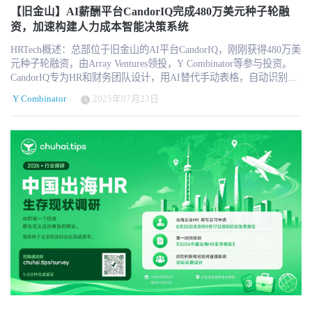
态系统的运转效率。正因如此，该赛道逐渐受到资本市场关注。 在
成为核心战略重心 尽管 Humand 具备全球业务布局，但公司明确表
那时的他们是候选人而非雇主，亲身感受到求职过程的低效与挫
【旧金山】AI薪酬平台CandorIQ完成480万美元种子轮融
全球企业加速数字化转型的背景下，人力数据的标准化与互联互通
示，美国市场是其本轮融资后的核心战略方向。 美国拥有数量庞大
败，这种体验成为日后创业的灵感。正如他们在访谈中所说：“我们
资，加速构建人力成本智能决策系统
已不再是技术选项，而是战略必需。Kombo的这轮融资，既是对其
的一线员工群体，涵盖零售、医疗、物流、制造与酒店等行业。与
做候选人的时间比做雇主更长，而这反而成了我们的优势。” 从校园
商业模式的认可，也反映出资本对HR基础设施长期价值的判断。
此同时，美国企业对于员工体验、合规性与数字化工具的需求持续
HRTech概述：总部位于旧金山的AI平台CandorIQ，刚刚获得480万美
到创业：痛点驱动创新 两位创始人最初在布朗大学相识，并共同尝
提升。 Humand 将通过以下三大方向强化美国市场布局： 第一，建
元种子轮融资，由Array Ventures领投，Y Combinator等参与投资。
试过招聘相关应用。经历了市场验证与失败，他们逐渐意识到真正
立品类领导地位。公司希望将“非办公室员工HR平台”定义为独立赛
CandorIQ专为HR和财务团队设计，用AI替代手动表格，自动识别薪
的痛点：在一个候选人数量暴涨、企业招聘周期却越来越长的时
道，并成为该领域的默认选择。 第二，扩大本地团队与客户成功能
酬异常、预测员工流失，帮助企业更快做出薪酬与组织规划决策。
代，传统招聘流程不仅效率低，更让大量优秀人才被忽视。 “在旧金
Y Combinator
2025年07月23日
力。通过构建专门面向美国市场的团队与成功案例，提升客户落地
SmartRecruiters等知名企业已使用CandorIQ将绩效周期提速2.5倍，并
山买一套房子的速度，比招到一名工程师还快。” Aaron 在访谈中半
效果。 第三，持续推进产品创新。针对混合型员工结构（同时拥有
每年节省超50万美元。CandorIQ正通过统一的数据平台，推动人力
开玩笑地指出。过去三年，求职申请数量增长了三倍，而平均招聘
办公室与非办公室员工的企业）优化产品能力。 从“记录系统”到“行
成本管理智能化。更多请关注 HR Tech，为你带来全球最新 HR 科技
周期已达到60天，这种低效是企业和候选人共同的痛点。 AI代理：
动系统”的转变 传统HR软件通常被定义为“系统记录”（systems of
资讯。 【美国·旧金山，2025年7月22日】——人工智能驱动的人力
面试官、协调员与猎头的合体 Alex 的核心是 AI智能代理（AI
record），其主要功能是数据存储与合规管理。 Humand 的愿景则是
资源科技平台CandorIQ今日宣布完成480万美元种子轮融资。本轮融
agents），能在招聘流程中完成从电话/视频面试、简历筛选、欺诈检
将HR系统升级为“系统行动”（systems of action），通过统一移动端
资由Array Ventures领投，Y Combinator、CRV和Switch Ventures参
测到自动记录与ATS同步的全套任务。凭借 20多个自动化工作流，
入口和AI辅助，实现实时沟通与流程执行。 这种转变的核心在于：
投。CandorIQ致力于通过AI技术帮助企业重塑薪酬管理与人员预算
Alex 每天为客户执行成千上万场面试，已累计帮助数万人获得工作
·提升员工参与度 ·降低组织沟通成本 ·减少人工处理流程 ·增强企业
规划流程，将其从低效的表格操作转变为高效透明的战略性流程。
机会。 这不仅停留在白领岗位。访谈中提到，Alex 已帮助一家美国
内部透明度 在AI逐渐成为企业基础设施的背景下，Humand 正在尝
此次融资将用于扩展CandorIQ的工程与市场团队，加速产品开发，
核能供应公司招聘焊工等高度专业化的蓝领岗位。通过分析既有招
试成为覆盖非办公室员工场景的AI操作层。 品类竞争格局与未来挑
并进一步提升AI在薪酬与人员规划流程中的能力覆盖与自动化水
聘数据、职位描述和招聘经理的笔记，AI能够快速理解岗位需求，
战 尽管Humand在“non-desk HR”赛道建立了清晰定位，但未来竞争仍
平。 打造HR与财务协同的统一平台，CandorIQ定位“人力开支大脑”
甚至在小众领域实现精准匹配。 候选人体验：消除“消失的面试” 不
然存在多个变量： ·大型HCM平台是否会快速进入该细分市场 ·AI能
在大多数企业中，人力开支约占总成本的70%，但相关决策流程却依
同于许多招聘科技公司只强调雇主端效率，Alex 把候选人体验放在
力是否成为行业标准配置 ·美国市场的品牌建设速度 ·混合型企业客
然高度依赖电子表格、多个割裂系统和人工操作。CandorIQ正是为
首位。AI面试官不仅能完成首轮筛选，还能随时回应候选人的问
户的复杂需求 不过，从融资规模、市场验证与战略清晰度来看，
解决这一结构性问题而诞生——该平台由HR和财务协同驱动，从一
题，消除了传统招聘中常见的“石沉大海”。 “我们最喜欢听到的反馈
Humand 已成功建立早期领先优势。 长期愿景：连接100%的员工
开始就围绕“统一视角”设计，帮助各方以相同的数据做出一致、透明
是：候选人不再被忽视。每一个投递者都能至少获得一次面试机
Humand 的核心愿景是“连接100%的员工”。在其叙事逻辑中，办公