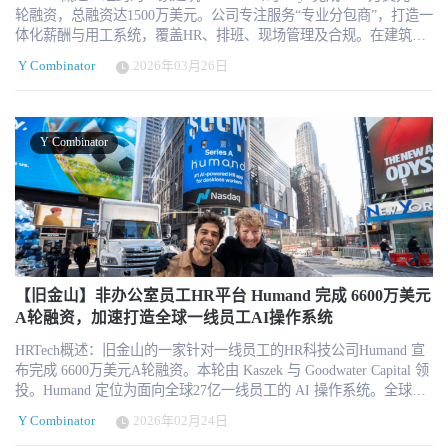
轮融资，总融资达1500万美元。公司专注服务“专业分包商”，打造一
体化薪酬与用工系统，覆盖HR、排班、现场管理及合规。在建筑行
业复杂的薪酬体系中，涉及工会规则、多州税务、政府项目工资标
Y Combinator
2026年03月26日
准等多重变量，传统系统难以适配。Trayd通过自动化和结构化数据
处理，将薪酬处理时间从14小时缩短至27分钟，并支持客户在员工
增长300%的情况下无需增加行政成本。更多请关注 HR Tech，为你
带来全球最新 HR 科技资讯。 融资背景：瞄准建筑行业核心痛点的
Y Combinator
垂直HR系统 总部位于纽约的建筑行业薪酬与人力资源平台 Trayd 宣
布完成1000万美元A轮融资。本轮融资由 White Star Capital 领投，
Suffolk Technologies 与 Y Combinator 跟投，同时获得来自房地产与
科技投资机构 RXR 的战略投资。至此，公司累计融资达到1500万美
元。 此次融资发生在一个关键节点：美国建筑行业规模已达到约2万
亿美元，但长期以来，针对“专业分包商（specialty trade
contractors）”的数字化工具明显不足。与总承包商相比，分包商数量
高出约400倍，却缺乏匹配其复杂业务场景的系统支持，这一结构性
【旧金山】非办公室员工HR平台 Humand 完成 6600万美元
缺口为Trayd提供了明确的市场切入点。 产品定位：构建面向分包商
A轮融资，加速打造全球一线员工AI操作系统
的“后台操作系统” Trayd成立于2021年，由CEO Anna Berger 与 CTO
HRTech概述：旧金山的一家针对一线员工的HR科技公司Humand 宣
Cara Kessler 创立，定位为面向建筑行业分包商的一体化后台操作系
布完成 6600万美元A轮融资。本轮由 Kaszek 与 Goodwater Capital 领
统。其产品覆盖薪酬（Payroll）、人力资源（HR）、排班
投。Humand 定位为面向全球27亿一线员工的 AI 操作系统。全球近
（Scheduling）以及现场管理（Field Tracking）等核心模块，并支持
80%的劳动力属于非办公室员工，但长期缺乏数字化工具支持。
与主流ERP和财务系统集成。 与传统HR系统不同，Trayd的设计从一
Y Combinator
2026年02月24日
Humand 通过移动优先的 AI 原生平台，将沟通、培训、绩效与人力
开始就针对建筑行业的复杂性，包括工会规则（Union rules）、多州