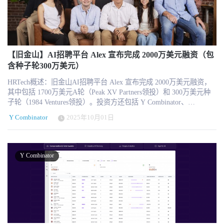
统或薪酬软件公司。其核心定位是“统一API基础设施平台”，专注解
适配现场工作环境。 在一个移动应用中，Humand整合了30多个模块
对“垂直行业HR SaaS”的真实需求。与通用型平台相比，能够深入具
决HR Tech生态系统中长期存在的数据孤岛与系统互操作性难题。在
功能，包括： ·内部沟通与公司公告 ·请假申请与审批流程 ·员工福
体行业场景、解决复杂业务问题的系统，更容易形成高粘性与长期
当今企业普遍同时使用HRIS、ATS、Payroll、LMS等多种系统的背
利信息查询与注册 ·培训与发展项目 ·公司政策与文件访问 ·员工认
价值。 投资方White Star Capital表示，Trayd不仅是在解决薪酬问
景下，不同软件之间的对接成本高、维护复杂、标准不统一，已成
可与文化建设工具 最关键的是，该平台无需企业邮箱，也不依赖桌
题，更是在构建面向建筑行业的端到端运营基础设施。 趋势判断：
为行业发展的隐形瓶颈。 Kombo通过构建标准化、统一的API接口
面端访问。员工只需通过手机即可完成日常HR交互。 这一设计思路
HR SaaS从通用工具走向行业基础设施 从更宏观的HR科技发展趋势
层，让HR科技公司无需分别对接数十甚至上百个不同系统，从而大
【旧金山】AI招聘平台 Alex 宣布完成 2000万美元融资（包
解决了非办公室员工长期存在的“数字触达障碍”，同时为企业提供了
来看，Trayd的案例具有代表性意义。 过去十年，HR SaaS的发展以
幅缩短产品集成周期，降低维护成本。对于SaaS厂商而言，这意味
含种子轮300万美元）
一个统一的员工管理与沟通环境。 Sammy：嵌入式AI HR助手
通用平台为主，强调标准化与规模化；而当前阶段，行业正在向“垂
着可以更专注于核心产品创新；对于企业客户而言，则意味着更流
Humand 在产品层面的重要创新之一，是其AI HR助手“Sammy”。
直化+复杂场景+自动化”的方向演进。 尤其是在建筑、医疗、物流等
HRTech概述：旧金山AI招聘平台 Alex 宣布完成 2000万美元融资，
畅的数据流通、更高的数据准确性以及更好的用户体验。 随着AI技
Sammy 允许员工通过自然语言与系统进行互动。例如： ·查询剩余
高复杂度行业，HR系统需要深度嵌入业务流程，处理多维度规则与
其中包括 1700万美元A轮（Peak XV Partners领投）和 300万美元种
术加速进入企业软件领域，数据互通的重要性进一步放大。AI模
假期天数 ·了解健康保险选项 ·搜索公司政策 ·获取培训信息 这一AI
合规要求，这类能力难以通过通用产品实现。 Trayd的路径表明，未
子轮（1984 Ventures领投）。投资方还包括 Y Combinator、
型、智能代理以及自动化流程都依赖结构化、实时且高质量的人力
助手的作用在于降低员工使用门槛，并显著减少HR部门重复性工作
来HR Tech的竞争，不再只是功能层面的比拼，而是能否成为企业运
Uncorrelated Ventures、财富500强企业CHRO等。Alex 通过超过20个
数据。Kombo的基础设施能力，实际上成为AI应用落地的重要底层
量。过去需要人工回复的常规问题，现在可以由AI即时处理。 从产
Y Combinator
2025年10月01日
营的底层基础设施。这一转变，也意味着HR系统正在从“支持工具”
AI自动化工作流（简历筛选、视频/电话面试、欺诈检测、ATS对接
支撑。公司CEO兼联合创始人Alex Kübel表示，未来人力生态系统的
品架构层面来看，Humand 不仅仅是将AI作为附加功能，而是将AI嵌
升级为“生产力引擎”。
等），帮助企业更快、更公平地发现候选人。短短18个月内，已服
竞争，不仅是应用层功能的竞争，更是数据流通效率与可靠性的竞
入到日常工作流程中，形成“AI原生”的交互体验。这也使其在与传
务数百家公司，包括财富100强、四大会计师事务所等顶级雇主。未
争。 目前，Kombo已服务全球300多家企业客户，覆盖招聘科技、薪
统HR系统的竞争中形成差异化定位。 规模验证：160万员工、1500
来，Alex将继续扩展AI能力，加速推动招聘自动化和人才公平。
酬管理、员工体验等多个细分领域。随着企业软件市场日益全球
Y Combinator
家企业、覆盖50个国家 截至目前，Humand 已服务超过160万名员
【旧金山，2025年9月30日】总部位于旧金山的AI招聘平台 Alex 宣
化，跨区域系统对接需求也在增加，这为Kombo带来了更大的扩展
工，覆盖1500多家企业，业务遍及50个国家。客户包括 Siemens、
布完成 2000万美元融资，其中包括由 Peak XV Partners 领投的 1700
空间。此次融资后，公司计划加强API能力的深度与广度，进一步提
PSBank 和 Viva Aerobus 等企业。 这一规模数据意味着其产品已在多
万美元A轮融资，以及由 1984 Ventures 领投的 300万美元种子轮融
升安全合规水平，并扩大欧美市场布局。 从行业视角来看，HRTech
个行业场景中得到验证，包括零售、制造、航空、金融等领域。 与
资。Y Combinator、Uncorrelated Ventures、部分财富500强企业的
市场正在进入“基础设施化”阶段。过去十年，行业重点在于单点功能
许多早期HR科技公司不同，Humand 已经具备清晰的产品市场匹配
CHRO以及多位知名投资人也参与其中。 然而，这不仅是一条简单
创新；未来十年，平台整合与生态协同将成为核心主题。Kombo所
（product-market fit）信号。公司强调，其增长并非仅依赖概念创
的融资新闻，更是一段从校园走向全球舞台的创业故事。Alex 的联
处的“数据连接层”虽然不直接面向终端HR用户，但却决定了整个生
新，而是建立在真实企业应用场景和持续交付能力之上。 美国市场
合创始人 Aaron Wang 和 John Rytel 在大学时便开始合作开发应用。