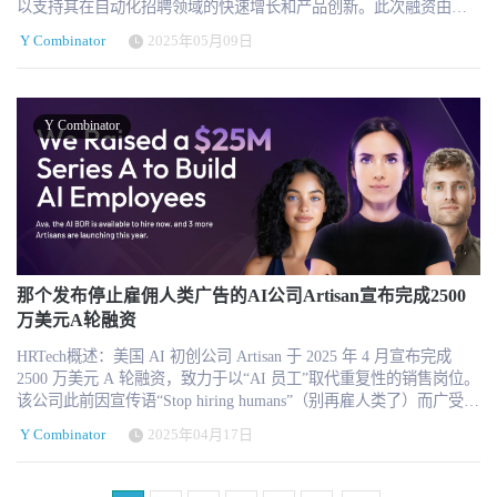
以支持其在自动化招聘领域的快速增长和产品创新。此次融资由
“Founder Mode”优惠服务包。 这一合作也从侧面印证了 Rippling 在
Drive Capital、Y Combinator、Zeal Capital Partners 等知名投资机构
初创企业生态中的产品适配度。Rippling CEO Parker Conrad 本周还
Y Combinator
2025年05月09日
领投，天使投资人包括 DocuSign 创始人 Tom Gonser、前微软高管
在 LinkedIn 上宣布推出全新“Startup Stack”计划，向早期创业公司提
Lisa Brummel 及 Qualtrics 技术高管 John Thimsen 等。 以AI对话技术
供长达6个月的免费服务，目标用户包括 Cursor（Anysphere）、Clay
重塑招聘流程 Humanly专注于以 Conversational AI（对话式人工智
和 Sierra 等超过15,000家初创公司。 法律战背景下的强势融资
能）简化招聘流程，平台能够自动进行候选人初步筛选、排程和互
Rippling此番大手笔融资与市场扩张之际，正值与竞争对手 Deel（同
Y Combinator
动交流，目前每月可处理超过 25 万名候选人申请。截至目前，该平
为YC毕业公司）卷入激烈的法律纠纷之中。Rippling 指控 Deel 雇佣
台已完成超 500 万次自动化面试流程。凭借高效的流程体验，
其前员工获取商业机密，Deel 已在4月提起反诉。尽管官司缠身，
Humanly 的候选人满意度评分高达 4.8（满分5分），显著高于行业
Rippling 的估值和融资能力丝毫未受影响，反而赢得投资者更坚定的
平均水平。 其核心技术优势在于：通过对候选人输入数据的语义理
信任。 平台愿景与产品扩张 自2016年成立以来，Rippling持续扩展
解与行为分析，自动进行人岗匹配、日程安排与反馈收集，在不牺
产品边界，目前已拥有24款核心产品，涵盖薪资、员工福利、单点
牲候选人体验的前提下，将传统企业平均 44 天的招聘周期压缩至仅
登录、身份管理、账单支付和企业信用卡等。此次融资将用于拓展
5 天，大幅提升了招聘效率。 融资用途：加码产品与市场拓展 据公
国际市场、增强现有产品，并加快新产品的研发进度。 Rippling 的
司官方透露，此轮融资将主要用于三个方向： 扩展产品功能：包括
那个发布停止雇佣人类广告的AI公司Artisan宣布完成2500
核心愿景是构建一个连接人力、IT 和财务的企业级操作系统，通过
引入更多结构化对话数据分析、AI匹配模型优化、与ATS系统的无缝
万美元A轮融资
打通分散的员工数据系统，实现整个员工生命周期的自动化和智能
集成； 加强Go-To-Market（GTM）战略：重点发力中型与大型企业
化管理，从而帮助企业提升效率，领先竞争对手。
HRTech概述：美国 AI 初创公司 Artisan 于 2025 年 4 月宣布完成
客户的拓展，尤其是在北美市场； 扩大团队规模：当前团队人数为
2500 万美元 A 轮融资，致力于以“AI 员工”取代重复性的销售岗位。
36人，未来计划在AI工程、客户成功和市场拓展等岗位进行关键性
该公司此前因宣传语“Stop hiring humans”（别再雇人类了）而广受关
扩招。 Humanly 联合创始人兼CEO在声明中表示：“我们正在建立一
注，并于今年愚人节宣布“由 AI 担任 CEO”，制造了话题热度。
个让每位候选人都能被认真对待的招聘流程。通过负责任的AI技
Y Combinator
2025年04月17日
Artisan 推出的核心产品 Ava，专注于销售开发（SDR）工作流程自
术，我们希望让招聘变得更高效、更具包容性，也更人性化。” 人才
动化。其功能涵盖潜在客户挖掘、背景调研、邮件和 LinkedIn 个性
科技赛道的又一注强心剂 本轮融资将 Humanly 的总融资额提升至
化沟通、预约会议，甚至可以在访客尚未填写表单前就主动联系。
2400万美元。分析人士指出，在全球招聘效率成为企业转型“新瓶颈”