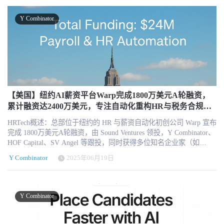
的决策。 CandorIQ平台深度集成了超过100种HR和财务系统，汇集
会。” John 强调，这意味着招聘公平性的提升，也帮助雇主发掘数据
室员工与非办公室员工之间的数字鸿沟是一个“人为构建且过时”的结
企业内部数据与全球薪酬基准信息，构建起统一的决策支持层。无
库中那些早已被遗忘的“隐形人才”。 市场应用：从人力中介到财富
构。 公司强调，每一位员工，无论在办公室、工厂车间、医院还是
Y Combinator
论是预算编制、岗位设计、薪酬审查、股权配置还是动态建模，
100强 虽然招聘市场庞大且复杂，Alex 找到的切入口是 人力资源服
零售门店，都应享有同等质量的数字工具与沟通渠道。 本轮 6600万
CandorIQ都能实时提供支持，避免团队在各类表格与系统之间频繁
务机构。这些机构的痛点最为集中：招聘成效直接决定其营收。随
美元A轮融资，使 Humand 在资本、品牌与产品能力方面进一步强
切换、重复操作。 平台内置AI agent全天候在线，能够自动识别薪酬
着Alex的介入，他们不仅提升了招聘效率，还扩大了客户收入。如
化，为其全球扩张与品类定义奠定基础。 在全球HR科技赛道不断向
异常、模拟招聘与离职场景、预测高绩效员工流失风险，并在关键
今，Alex 的客户范围已扩展到财富100强企业、四大会计师事务所、
AI与员工体验演进的背景下，非办公室员工市场正从边缘走向中
决策前提供预警。这一机制帮助企业在组织结构快速变化时做出前
大型金融机构和全国连锁企业。 技术突破与防御机制 在技术层面，
心。Humand 正试图成为这一转型过程中的核心平台。 未来几年，
瞻决策，而非事后应对。 客户实绩显著：效率提升与成本节约并存
Alex 创立于2024年初，得益于当时大模型（如GPT-4 Turbo）的突
这一赛道是否会出现独角兽级别平台，或被传统巨头整合，将成为
据官方数据显示，CandorIQ平台已帮助客户将绩效评估与薪酬审核
破，使语音代理具备了足够低的延迟和自然的对话能力。随着语音
HR科技领域的重要观察方向。
周期缩短2.5倍，招聘流程时间减半，员工流失率下降25%。按年平
转录和生成模型的进步，AI面试逐渐摆脱“诡异谷效应”，被候选人
【美国】纽约AI薪资平台Warp完成1800万美元A轮融资，
均计算，企业可节省超过50万美元的人力资源开支。 目前，已有包
接受。 有趣的是，创始人还透露了AI命名的由来：“当时语音识别还
累计融资达2400万美元，专注自动化重构HR与税务合规基
括Newfront、SmartRecruiters、Monte Carlo、Fleetio等高成长企业在
不够好，很多名字都会被识别错误，但‘Alex’很容易被准确识别。”
础设施
内的多家组织采用CandorIQ，支持其薪酬审查、组织建模、动态预
HRTech概述：总部位于纽约的 HR 与薪资自动化初创公司 Warp 宣布
与此同时，团队也开发了反作弊机制，应对候选人使用AI“代考”、
算等核心流程。这些客户不仅节省了大量人力和时间成本，更通过
完成 1800万美元A轮融资，由 Sound Ventures 领投，Y Combinator、
视频深伪等现象。他们甚至见过工程师尝试用XML或Markdown“注
平台获得了关键性数据洞察，从而增强了管理层的组织掌控力。 例
HOF Capital、SV Angel 等跟投，同时获得多位知名企业家（如
入提示”来挑战AI，但都被系统防御住。 融资与未来愿景 谈到本轮
如，在年度晋升和薪酬调整周期中，CandorIQ能够自动生成基于绩
Dropbox 联合创始人 Drew Houston、Cruise CEO Kyle Vogt）支持。
融资的意义，创始人直言：“一年前，我们还无法想象能与世界上最
Y Combinator
2025年06月19日
效、市场参考和股权结构的建议，显著减少了传统流程中跨部门协
截至目前，Warp 总融资额已达 2400万美元。 Warp 致力于为创业公
大的一批雇主合作。如今市场需求显而易见，我们需要更快扩大产
调与数据重复校验的问题。 投资人观点：补上企业“成本中最大但管
司提供“像 Superhuman 一样好用”的薪资与 HR 管理体验，核心亮点
品和团队。” 资金将主要投入 AI能力升级 与 市场拓展，尤其是加强
理最弱”的关键环节 Array Ventures合伙人Shruti Gandhi指出：“在人力
在于利用 AI Agent 自动处理传统平台中繁琐的税务合规和员工福利
Go-to-Market（市场与销售）团队。与许多偏重研发的硅谷创业公司
资源管理中，薪酬常常是最大的成本中心，却长期被表格、断层数
流程。Warp 当前已服务包括 Bland AI、Reducto、Paraform 等在内的
不同，Alex 相信品牌和客户关系同样关键。 在展望未来时，两位创
Y Combinator
据和手工分析所限制。CandorIQ正在为这个领域带来清晰度、自动
数百家高增长初创企业。 总部位于纽约的初创公司 Warp 宣布完成
始人一致强调，AI并非取代招聘人员，而是 “超级助理”：“AI会接管
化和问责机制，正是AI技术对企业基础运营重构的典范。” CandorIQ
1800万美元A轮融资，本轮融资由 Sound Ventures 领投，Y
那些重复性的行政工作，但真正的人才关系与战略判断，永远需要
联合创始人兼CEO Haris Ikram也表示：“薪酬与人员规划不应是季度
Combinator、HOF Capital、SV Angel 及 Homebrew Capital 等多家知