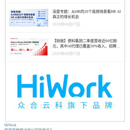
能在软技能层面全面超越人类。目前客户如 SumUp 已使用 Ava 实现
每周稳定触达 SMB 客户群体，带来 8～15 条积极回复，且无需增加
深度专题：从HR的20个高频场景看HR AI
人工团队。 为支持产品与技术升级，Artisan 宣布任命前 Deel 技术
真正的增长机会
副总裁 Ming Li 担任 CTO，并吸纳来自 Rippling、TikTok、Google
2026年08月07日
等公司的高级工程师加入，加快 AI 架构与自主能力的建设。 对 HR
与组织架构的深远影响 Artisan 的理念不仅改变了销售方式，也在挑
战传统的组织结构设计。AI 员工不再是辅助角色，而是可以与人类
【财报】德科集团二季度营收近60亿欧
共事、独立承担绩效责任的正式“数字同事”。这对 HR 领导者和
元，其中AI代理已覆盖50%收入，招聘服
CHRO 带来全新议题： 如何设计“人机协作型”团队？ 如何对 AI 员
务进入运营重构阶段
工实施绩效管理？ 当员工包括“可扩容的软件代理”时，如何进行人
2026年08月07日
力规划？ 随着企业不断追求更高效的人员结构与业务产出，像
Artisan 这样的 Agentic AI 平台 有望成为销售组织的标配。对于 HR
科技从业者而言，未来已至：AI，不只是工具，它正在成为团队一
员。 关于 ArtisanArtisan 成立于 2024 年，曾入选 Y Combinator 孵化
项目，致力于打造具备完整岗位能力的 AI 员工，以替代重复性工
作，帮助企业以更高效的方式扩展业务。
HiWork