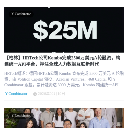
流程整合为统一系统。AI 智能体嵌入各类流程，实现自然语言操作
税务（Multi-state tax obligations）、政府项目的法定工资标准
与自动化响应。目前平台已服务超过160万用户，覆盖51个国家与
（Prevailing Wage）以及不同项目类型的合规要求。该类场景高度碎
1500多家企业。更多全球HR科技资讯，请关注HRTechChina 总部位
片化且规则复杂，是通用HR SaaS难以覆盖的领域。 从本质上看，
Y Combinator
于美国旧金山的非办公室员工HR平台 Humand 宣布完成 6600万美元
Trayd并非单一功能工具，而是在构建一个能够承载复杂劳动力管理
（USD 66M）A轮融资。本轮融资将重点用于加速美国市场扩张、加
逻辑的行业级操作系统。 效率提升：从14小时到27分钟的结构性优
强AI产品研发能力，并推动其成为全球非办公室员工（non-desk
化 在实际应用中，Trayd的核心价值体现在显著的效率提升。公司披
workers）领域的品类领导者。 此次融资不仅是公司发展过程中的重
露，其平台已将平均每周薪酬处理时间从14小时压缩至27分钟，几
要里程碑，也被视为“非办公室员工数字化”赛道进入规模化竞争阶段
乎释放出两天的后台人力成本。 同时，客户案例显示，在使用Trayd
的重要信号。 瞄准全球80%劳动力：被长期忽视的非办公室员工 根
后，即使现场员工规模增长达到300%，企业仍无需增加额外的行政
据公司披露的数据，全球约80%的劳动力属于非办公室员工，规模约
人员。这意味着，Trayd不仅优化了流程效率，也在根本上改变了“人
为27亿人。这部分群体包括零售门店员工、制造工厂工人、医护人
【柏林】HRTech公司Kombo完成2500万美元A轮融资，构
力规模与管理成本线性增长”的传统逻辑。 这一能力的关键在于其对
员、仓储与物流人员、建筑工人、餐饮与酒店服务人员等。他们并
建统一API平台，押注全球人力数据互联新时代
复杂薪酬规则的自动化处理，包括工资分类、税务调整与合规报表
不在传统办公室环境中工作，也通常不拥有企业邮箱或固定桌面电
生成，从而减少人为错误和重复劳动。 行业驱动：合规压力与数字
HRTech概述：德国HRTech公司 Kombo 宣布完成 2500 万美元 A 轮融
脑。 长期以来，企业级HR系统主要围绕“坐在办公桌前的白领员工”
化需求叠加 当前，建筑行业正面临双重压力：一方面是劳动力管理
资，由 Volition Capital 领投，Acadian Ventures、468 Capital 和 Y
构建。大多数传统HCM或HR软件默认每位员工都具备企业邮箱、PC
复杂性持续上升，另一方面是监管要求显著加强。 尤其是在2023年
Combinator 跟投，累计融资达 3000 万美元。Kombo 构建统一API平
访问权限和标准化办公时间安排。这一产品逻辑导致非办公室员工
Davis-Bacon Act更新之后，承包商需要对薪酬与工种分类进行更严格
台，解决 HRIS、ATS、薪酬系统等核心人力数据的互操作性问题，
在企业数字化转型过程中被边缘化。 结果是： · 员工无法便捷获取
的记录与合规管理，否则可能面临项目资格取消或经济处罚。这一
Y Combinator
2026年02月19日
目前已服务 300+ 全球客户。 德国柏林HR科技基础设施公司Kombo
公司信息和政策 · 请假、福利、培训等流程高度依赖人工或线下沟
变化直接推动了对“合规自动化”的需求增长。 在此背景下，薪酬系
近日宣布完成2500万美元A轮融资。本轮融资由Volition Capital领
通 · HR团队需要处理大量重复性咨询 · 内部沟通高度碎片化 · 一线
统不再只是财务工具，而成为企业运营与合规的核心基础设施。
投，Acadian Ventures、468 Capital以及Y Combinator继续参与投资。
员工参与度和归属感偏低 Humand 正是基于这一结构性痛点切入市
Trayd选择从这一核心流程切入，实际上抓住了行业数字化转型的关
至此，公司自2022年成立以来的累计融资总额达到3000万美元。这
场。 移动优先的一体化HR平台：为一线场景而设计 Humand 的核心
Y Combinator
键入口。 增长表现：高速扩张验证市场需求 自成立以来，Trayd保
笔资金将用于加速产品能力扩展、提升企业级安全标准，并推动欧
产品定位为“面向非办公室员工的一体化移动优先HR平台”。与传统
持了高速增长。公司团队规模已从最初的6人扩展至24人，并实现超
洲与美国市场的团队扩张。 Kombo并不是一家传统意义上的招聘系
系统不同，其平台从底层设计逻辑出发，以移动端为核心载体，并
过600%的年收入增长。 这一增长不仅来自产品能力，也反映出市场