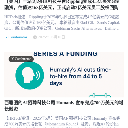
【美国】一站式的HR科技平台Rippling完成4.5亿美元G轮
月内上线 Okta SSO、组织架构图、薪酬数据对比、员工档案等高级
融资，估值达168亿美元，正式启动2亿美元员工股权回购
模块。 AI时代的“HR副总裁”角色平台 Warp 的终极愿景是“打造一套
完全自动化、零摩擦的企业后端系统”，不仅仅数字化流程，而是构
HRTech概述：Rippling于2025年5月9日宣布完成4.5亿美元的G轮融
建具备操作能力的 AI 系统，从根本上减少人工介入，使 HR 与财务
资，公司估值达到168亿美元。 本轮融资由Elad Gil、Sands Capital、
团队可以专注于战略性任务。 Warp 表示：“我们希望每个创业公司
GIC、新加坡政府投资公司、Goldman Sachs Alternatives、Baillie
都能像拥有世界级 VP of HR 一样高效，但成本却只是其一小部
Gifford和Y Combinator等投资者参与。 同时，Rippling启动了一项2
分。” 市场影响与未来规划 在技术层面，Warp依托大型语言模型
Y Combinator
2025年05月10日
亿美元的股票回购计划，旨在从现有和前员工手中回购部分股权。
（如Claude和Cursor）实现复杂文档解析与系统操作，结合现代金融
【2025年5月9日】美国领先的一体化人力资源科技平台Rippling宣布
API（如Unit、Bond、Avalara）实现高速集成，使其在 HR Tech 赛道
完成4.5亿美元G轮融资，公司估值跃升至168亿美元，较2024年4月F
中具备显著的“AI原生”优势。 随着平台的不断扩展，Warp 未来将继
轮融资的134亿美元估值提升25%。此次融资由包括Sands Capital、新
Y Combinator
续强化在 AI 驱动下的全球合规处理、数据决策支持与平台可扩展
加坡政府投资公司GIC、Goldman Sachs Growth和Baillie Gifford等在
性，构建属于AI时代的后端基础设施公司。该公司目前正开放多个
内的新晋投资人领投，Elad Gil、Y Combinator等现有投资方继续加
岗位招聘，并在纽约 Flatiron 设有8000平方英尺办公空间。
持。 与此同时，Rippling还启动了规模达2亿美元的员工股份回购计
划，旨在为当前与前员工提供流动性。这已是公司第二次发起大规
模回购，2024年F轮融资时，Rippling就曾启动5.9亿美元的Tender
Offer，其中2亿美元同样面向员工。 这轮融资令Rippling的累计融资
总额达到18.5亿美元，公司目前已服务超过20,000家客户、拥有4,000
多名员工，并实现年化收入（ARR）达5.7亿美元。 YC身份首次“转
西雅图的AI招聘科技公司 Humanly 宣布完成700万美元的增
变”：投资者 → 客户 此次融资还有一大亮点——全球顶级创业加速
长融资
器 Y Combinator（YC）不仅是Rippling的投资方，2025年还首次以
【HRTech资讯 · 2025年5月】美国AI招聘科技公司 Humanly 宣布完
客户身份对外官宣支持。YC 在一份公开案例中称 Rippling 是“YC 所
成700万美元的增长轮（Momentum Round）融资，靠近A+轮阶段，
有被投企业创始人的首选 HR 工具”，并为 YC 创业者推出了专属的