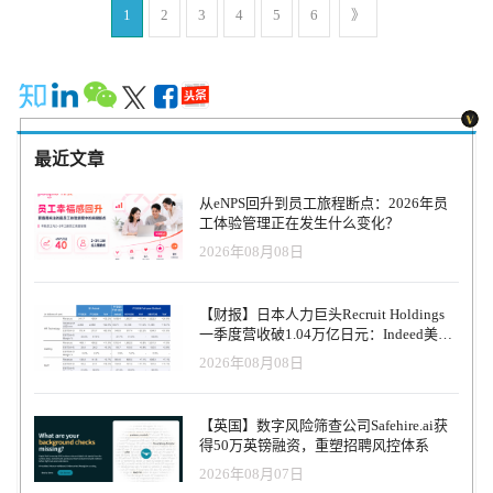
更多信息关注HRTechChina 美国 AI 自动化创业公司 Artisan 近日 宣
1
2
3
4
5
6
》
的当下，Humanly 此类集成 AI 交互与自动化能力的垂直招聘解决方
布完成 2500 万美元 A 轮融资，本轮由 Glade Brook Capital 领投，
案，正在成为中大型企业关注的新选择。 据 Gartner 预测，到2026
HubSpot Ventures、Sequoia Scout、Day One Ventures、Y Combinator
年，将有超过30%的企业初步引入 AI 主导的招聘前端交互系统。
等战略投资者参投。 Artisan 曾以一句颇具争议的口号 “Stop hiring
Humanly 的产品思路正契合这一趋势，以技术实现“全流程候选人管
humans”（停止雇佣人类）引发行业广泛关注。如今，它不仅在销售
理”的智能化升级。 关于 HumanlyHumanly成立于西雅图，是一家致
开发领域掀起变革，更试图重新定义企业如何构建销售团队。
力于构建包容、高效、AI 驱动的招聘平台的科技公司。其
Artisan 所打造的 AI 员工（Artisans） 并非简单的工具，而是能够完
Conversational AI 平台服务于中型与大型企业客户，在人才获取、流
最近文章
整取代重复性销售岗位的“数字员工”。 其核心产品 Ava 是一位 AI
程自动化和候选人体验方面表现突出。 如需引用，请注明出处：
商务开发代表（BDR），可以自主识别潜在客户、分析意向信号、
HRTech资讯（2025年5月）
从eNPS回升到员工旅程断点：2026年员
撰写个性化邮件并通过 LinkedIn 主动联系目标客户，最终完成会议
工体验管理正在发生什么变化？
预约。Ava 不仅仅是单点工具，而是由多代理架构和实时上下文引擎
2026年08月08日
驱动，能够实时捕捉求职信息、融资公告、高管变动等“购买信号”，
以实现精准外呼。 本轮融资将加速 Artisan 打造 全自动销售 AI 团队
的产品布局，计划于年内推出两位新“AI 员工”： Aaron：入站销售
【财报】日本人力巨头Recruit Holdings
代表（Inbound SDR），负责线索筛选与流转 Aria：会议助手，负责
一季度营收破1.04万亿日元：Indeed美国
日程安排、提醒与会后总结 Artisan 还宣布与 Paid.ai（由 Outreach 创
收入逆势增长30%，AI招聘推动利润率升
2026年08月08日
始人 Manny Medina 创立）合作，推出基于成果的计费模式：客户仅
至47.4%
在 Artisan 带来实际会议或商机时才需付费。这一机制强化了产品效
果与客户目标之间的紧密对齐。 “我们相信，AI 员工也应达到与人
【英国】数字风险筛查公司Safehire.ai获
类员工同样的标准：要么把工作做好，要么就不做。”—— Jaspar
得50万英镑融资，重塑招聘风控体系
Carmichael-Jack，23 岁的 Artisan 创始人兼 CEO Artisan 的长期愿景
2026年08月07日
是打造具备 第五级自主能力 的 AI 员工，不仅能执行销售任务，还