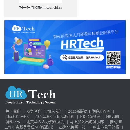
扫一扫 加微信 hrtechchina
关于我们
|
商务合作
|
加入我们
|
2022新版员工体验旅程图
|
ChatGPT与HR
|
2024年HRTech活动计划
|
HR出海频道
|
HR云图
|
资料下载
|
北美华人人力资源协会
|
马上加入出海俱乐部
|
推动HR
工作中实践负责任AI的倡议书
|
出海北美第一站
|
HR上市公司财报
|