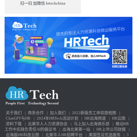
扫一扫 加微信 hrtechchina
关于我们
|
商务合作
|
加入我们
|
2022新版员工体验旅程图
|
ChatGPT与HR
|
2024年HRTech活动计划
|
HR出海频道
|
HR云图
|
资料下载
|
北美华人人力资源协会
|
马上加入出海俱乐部
|
推动HR
工作中实践负责任AI的倡议书
|
出海北美第一站
|
HR上市公司财报
|
出海版HR科技云图
|
北美华人HR招聘平台
|
美国签证优选服务
|
3