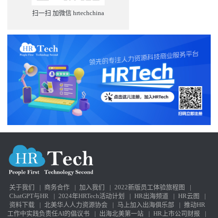
扫一扫 加微信 hrtechchina
关于我们
|
商务合作
|
加入我们
|
2022新版员工体验旅程图
|
ChatGPT与HR
|
2024年HRTech活动计划
|
HR出海频道
|
HR云图
|
资料下载
|
北美华人人力资源协会
|
马上加入出海俱乐部
|
推动HR
工作中实践负责任AI的倡议书
|
出海北美第一站
|
HR上市公司财报
|