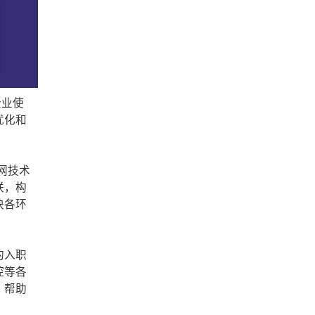
企业使
优化和
网技术
联，构
块各环
的入职
控等各
，帮助