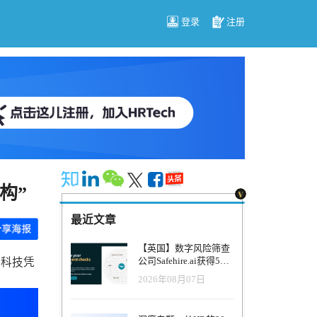
登录
注册
构”
最近文章
【英国】数字风险筛查
公司Safehire.ai获得50
宝科技凭
万英镑融资，重塑招聘
2026年08月07日
风控体系