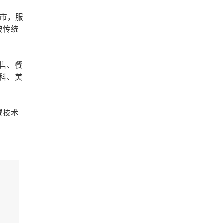
城市，服
破传统
。
零售、餐
万科、美
域技术