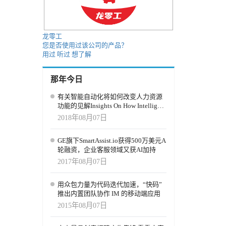
龙零工
您是否使用过该公司的产品？
用过
听过
想了解
那年今日
有关智能自动化将如何改变人力资源
功能的见解Insights On How Intelligent
Automation Will Change The HR
2018年08月07日
Function
GE旗下SmartAssist.io获得500万美元A
轮融资，企业客服领域又获AI加持
2017年08月07日
用众包力量为代码迭代加速，“快码”
推出内置团队协作 IM 的移动端应用
2015年08月07日