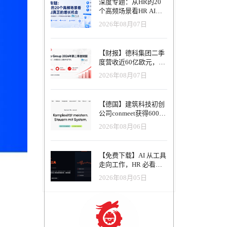
深度专题：从HR的20
个高频场景看HR AI真
正的增长机会
2026年08月07日
【财报】德科集团二季
度营收近60亿欧元，其
中AI代理已覆盖50%收
2026年08月07日
入，招聘服务进入运营
重构阶段
【德国】建筑科技初创
公司conmeet获得600万
欧元种子轮融资，用于
2026年08月06日
打造面向贸易和建筑行
业的AI操作系统
【免费下载】AI 从工具
走向工作，HR 必看五
大变革｜2026 年 8 月
2026年08月05日
HRTech 行业观察报告