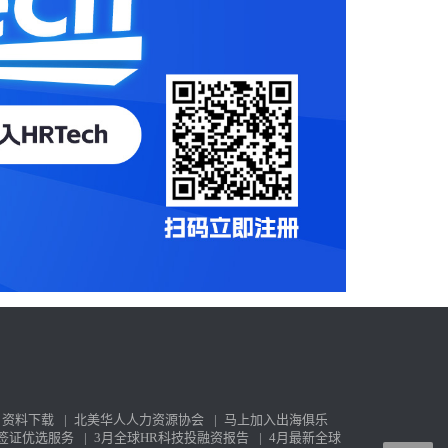
资料下载
|
北美华人人力资源协会
|
马上加入出海俱乐
签证优选服务
|
3月全球HR科技投融资报告
|
4月最新全球