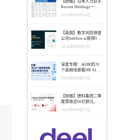
【财报】日本人力巨头
Recruit Holdings 一季
度营收破1.04万亿日
2026年08月08日
元：Indeed美国收入逆
势增长30%，AI招聘推
动利润率升至47.4%
【英国】数字风险筛查
公司Safehire.ai获得50
万英镑融资，重塑招聘
2026年08月07日
风控体系
深度专题：从HR的20
个高频场景看HR AI真
正的增长机会
2026年08月07日
【财报】德科集团二季
度营收近60亿欧元，其
中AI代理已覆盖50%收
2026年08月07日
入，招聘服务进入运营
重构阶段