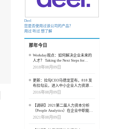
Deel
您是否使用过该公司的产品？
用过
听过
想了解
那年今日
Workday观点：如何解决企业未来的
人才？ Taking the Next Steps for
Tomorrow's Talent
2018年08月09日
更新：拉勾CEO马德龙宣布，818 发
布拉勾云，进入中小企业人力资源协
同云服务领域
2016年08月09日
【调研】2021第二届人力资本分析
（People Analytics）在企业中职能发
展与应用实践调查
2021年08月09日