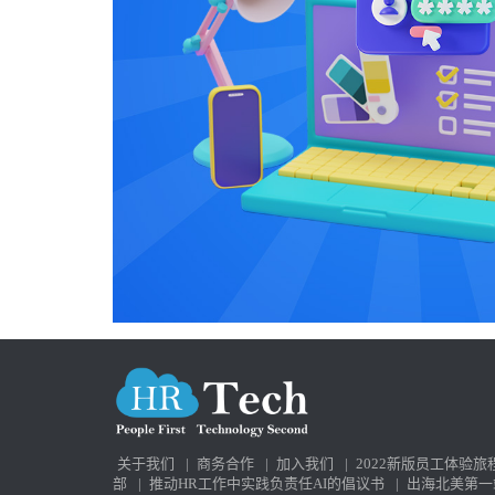
关于我们
|
商务合作
|
加入我们
|
2022新版员工体验旅
部
|
推动HR工作中实践负责任AI的倡议书
|
出海北美第一