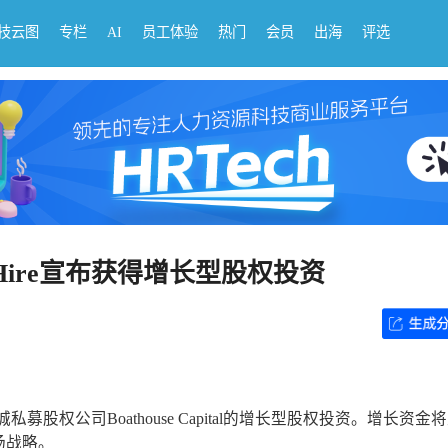
科技云图
专栏
AI
员工体验
热门
会员
出海
评选
 Hire宣布获得增长型股权投资
城私募股权公司Boathouse Capital的增长型股权投资。增长资金
场战略。