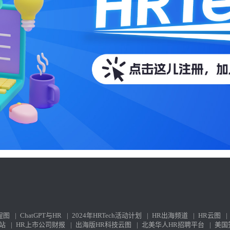
程图
|
ChatGPT与HR
|
2024年HRTech活动计划
|
HR出海频道
|
HR云图
|
站
|
HR上市公司财报
|
出海版HR科技云图
|
北美华人HR招聘平台
|
美国