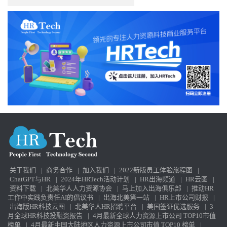
关于我们
|
商务合作
|
加入我们
|
2022新版员工体验旅程图
|
ChatGPT与HR
|
2024年HRTech活动计划
|
HR出海频道
|
HR云图
|
资料下载
|
北美华人人力资源协会
|
马上加入出海俱乐部
|
推动HR
工作中实践负责任AI的倡议书
|
出海北美第一站
|
HR上市公司财报
|
出海版HR科技云图
|
北美华人HR招聘平台
|
美国签证优选服务
|
3
月全球HR科技投融资报告
|
4月最新全球人力资源上市公司 TOP10市值
榜单
|
4月最新中国大陆地区人力资源上市公司市值 TOP10 榜单
|