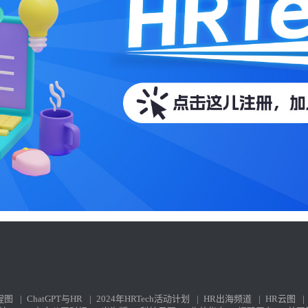
程图
|
ChatGPT与HR
|
2024年HRTech活动计划
|
HR出海频道
|
HR云图
|