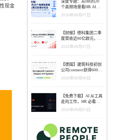
深度专题：从HR的20
营性现金
个高频场景看HR AI真
正的增长机会
2026年08月07日
【财报】德科集团二季
度营收近60亿欧元，其
中AI代理已覆盖50%收
2026年08月07日
入，招聘服务进入运营
重构阶段
【德国】建筑科技初创
公司conmeet获得600万
欧元种子轮融资，用于
2026年08月06日
打造面向贸易和建筑行
业的AI操作系统
【免费下载】AI 从工具
走向工作，HR 必看五
大变革｜2026 年 8 月
2026年08月05日
HRTech 行业观察报告