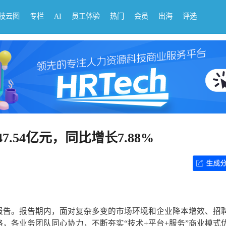
科技云图
专栏
AI
员工体验
热门
会员
出海
评选
.54亿元，同比增长7.88%
年报告。报告期内，面对复杂多变的市场环境和企业降本增效、招
，各业务团队同心协力，不断夯实“技术+平台+服务”商业模式