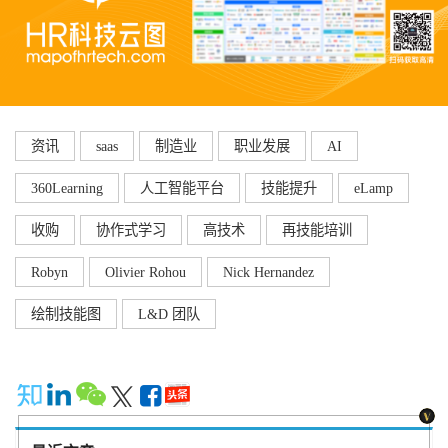
资讯
saas
制造业
职业发展
AI
360Learning
人工智能平台
技能提升
eLamp
收购
协作式学习
高技术
再技能培训
Robyn
Olivier Rohou
Nick Hernandez
绘制技能图
L&D 团队