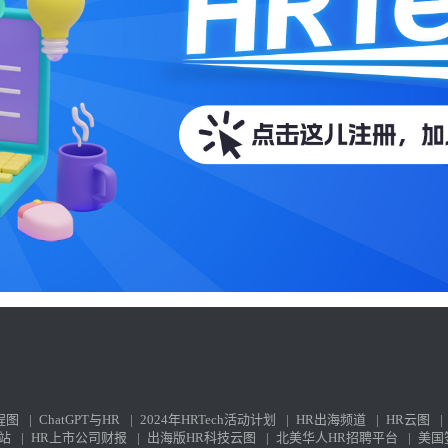
程图
|
ChatGPT与HR
|
2024年HRTech活动计划
|
HR出海频道
|
HR云图
|
站
|
HR上市公司财报
|
出海版HR科技云图
|
北美华人HR招聘平台
|
美国