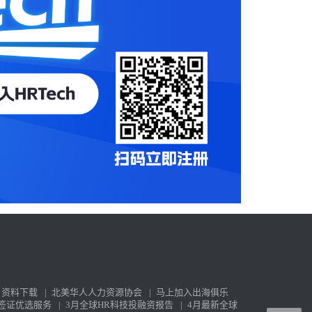
资料下载
|
北美华人人力资源协会
|
马上加入出海俱乐
签证优选服务
|
3月全球HR科技投融资报告
|
4月最新全球