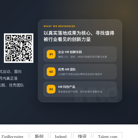
ZipRecruiter
新创
Indeed
快讯
Talent.com