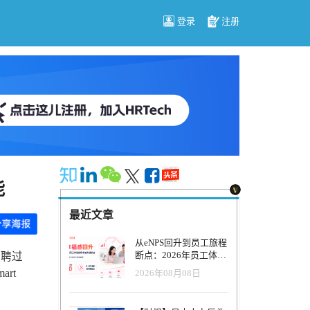
登录
注册
能
最近文章
从eNPS回升到员工旅程
断点：2026年员工体验
招聘过
管理正在发生什么变
rt
2026年08月08日
化？