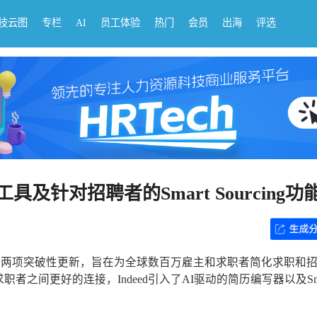
科技云图
专栏
AI
员工体验
热门
会员
出海
评选
具及针对招聘者的Smart Sourcing功
布了两项突破性更新，旨在为全球数百万雇主和求职者简化求职和
之间更好的连接，Indeed引入了AI驱动的简历编写器以及Sma