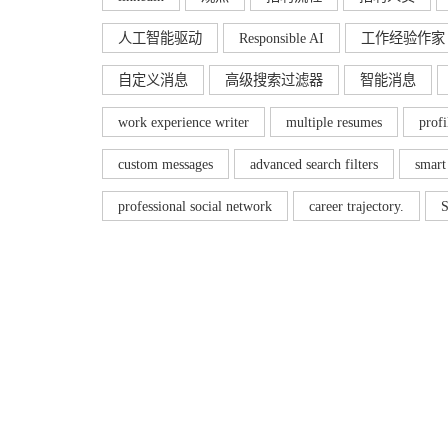
人工智能驱动
Responsible AI
工作经验作家
自定义消息
高级搜索过滤器
智能消息
work experience writer
multiple resumes
prof
custom messages
advanced search filters
smart
professional social network
career trajectory.
S