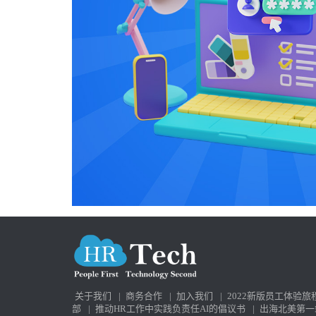
关于我们
|
商务合作
|
加入我们
|
2022新版员工体验旅
部
|
推动HR工作中实践负责任AI的倡议书
|
出海北美第一