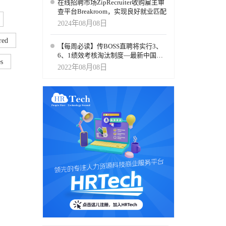
在线招聘市场ZipRecruiter收购雇主审
查平台Breakroom，实现良好就业匹配
2024年08月08日
red
【每周必读】传BOSS直聘将实行3、
6、1绩效考核淘汰制度—最新中国人
s
力资源上市公司市值榜单及动态解读
2022年08月08日
(截止周五收盘)