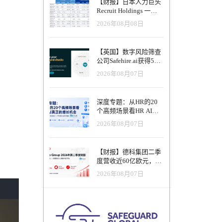
【财报】日本人力巨头
Recruit Holdings 一季
度营收破1.04万亿日
2026年08月08日
元：Indeed美国收入逆
势增长30%，AI招聘推
动利润率升至47.4%
【英国】数字风险筛查
公司Safehire.ai获得50
万英镑融资，重塑招聘
2026年08月07日
风控体系
深度专题：从HR的20
个高频场景看HR AI真
正的增长机会
2026年08月07日
【财报】德科集团二季
度营收近60亿欧元，其
中AI代理已覆盖50%收
2026年08月07日
入，招聘服务进入运营
重构阶段