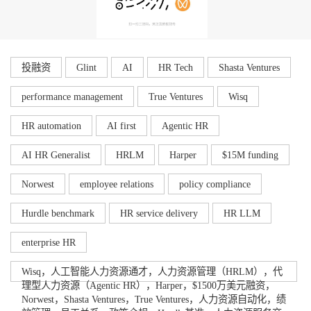
投融资
Glint
AI
HR Tech
Shasta Ventures
performance management
True Ventures
Wisq
HR automation
AI first
Agentic HR
AI HR Generalist
HRLM
Harper
$15M funding
Norwest
employee relations
policy compliance
Hurdle benchmark
HR service delivery
HR LLM
enterprise HR
Wisq，人工智能人力资源通才，人力资源管理（HRLM），代
理型人力资源（Agentic HR），Harper，$1500万美元融资，
Norwest，Shasta Ventures，True Ventures，人力资源自动化，绩