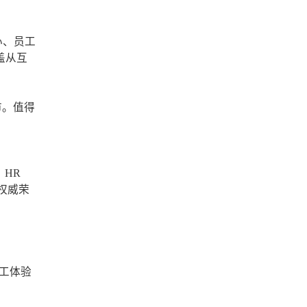
心、员工
盖从互
市。值得
，
、HR
等权威荣
员工体验