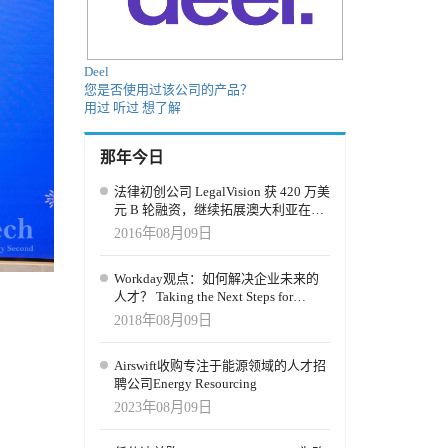
Deel
您是否使用过该公司的产品？
用过
听过
想了解
那年今日
法律初创公司 LegalVision 获 420 万美
元 B 轮融资，继续拓展澳大利亚在线
法律市场
2016年08月09日
Workday观点：如何解决企业未来的
人才？ Taking the Next Steps for
Tomorrow's Talent
2018年08月09日
Airswift收购专注于能源领域的人才招
聘公司Energy Resourcing
2023年08月09日