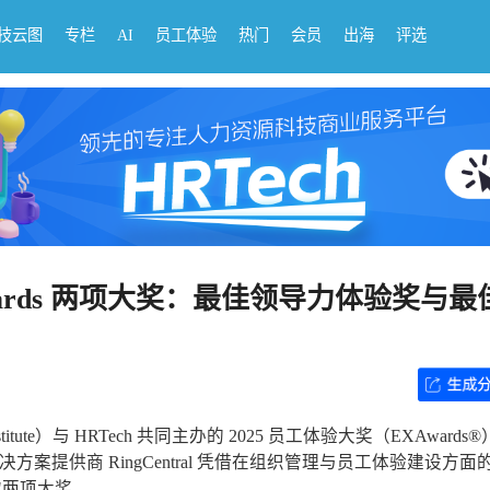
科技云图
专栏
AI
员工体验
热门
会员
出海
评选
 EXAwards 两项大奖：最佳领导力体验奖与
itute）与 HRTech 共同主办的 2025 员工体验大奖（EXAwards
方案提供商 RingCentral 凭借在组织管理与员工体验建设方面
"两项大奖。