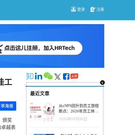
登录
注册
最佳工
最近文章
从eNPS回升到员工旅程
断点：2026年员工体验
管理正在发生什么变
2026年08月08日
®）颁奖
化？
的卓越表