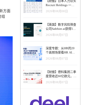
【财报】日本人力巨头
Recruit Holdings 一季
度营收破1.04万亿日
创新方面
2026年08月08日
元：Indeed美国收入逆
管组
势增长30%，AI招聘推
动利润率升至47.4%
【英国】数字风险筛查
公司Safehire.ai获得50
万英镑融资，重塑招聘
2026年08月07日
风控体系
深度专题：从HR的20
个高频场景看HR AI真
正的增长机会
2026年08月07日
【财报】德科集团二季
度营收近60亿欧元，其
中AI代理已覆盖50%收
2026年08月07日
入，招聘服务进入运营
重构阶段