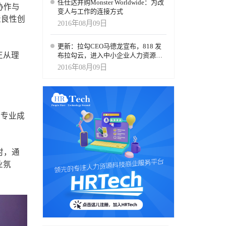
任仕达并购Monster Worldwide：为改
协作与
变人与工作的连接方式
造良性创
2016年08月09日
更新：拉勾CEO马德龙宣布，818 发
正从理
布拉勾云，进入中小企业人力资源协
同云服务领域
2016年08月09日
具专业成
时，通
业氛