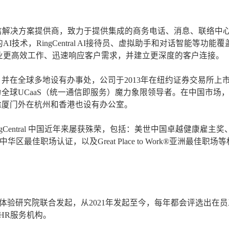
端商务通信解决方案提供商，致力于提供集成的商务电话、消息、联络中
术，RingCentral AI接待员、虚拟助手和对话智能等功能覆
业更高效工作、迅速响应客户需求，并建立更深度的客户连接。
尔蒙特，并在全球多地设有办事处，公司于2013年在纽约证券交易所上
tner评为全球UCaaS（统一通信即服务）魔力象限领导者。在中国市场
，目前除厦门外在杭州和香港也设有办公室。
Central 中国近年来屡获殊荣，包括：美世中国卓越健康雇主奖
rk®大中华区最佳职场认证，以及Great Place to Work®亚洲最佳职场
及员工体验研究院联合发起，从2021年发起至今，每年都会评选出在
HR服务机构。