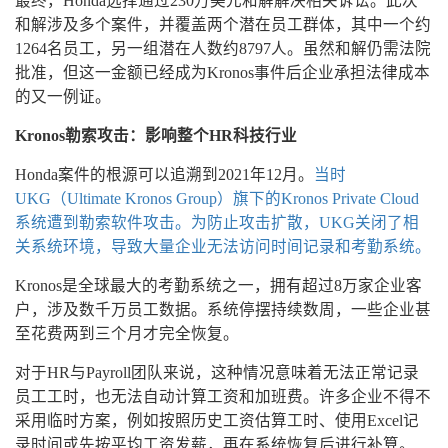
最终，Honda选择通过230万美元和解解决相关诉讼。此次
和解涉及多个案件，并覆盖两个潜在员工群体，其中一个约
1264名员工，另一组潜在人数约8797人。虽然和解仍需法院
批准，但这一金额已经成为Kronos事件后企业承担法律成本
的又一例证。
Kronos勒索攻击：影响整个HR科技行业
Honda案件的根源可以追溯到2021年12月。
当时
UKG（Ultimate Kronos Group）旗下的Kronos Private Cloud
系统遭到勒索软件攻击。为防止攻击扩散，UKG关闭了相
关系统环境，导致大量企业无法访问时间记录和考勤系统。
Kronos是全球最大的考勤系统之一，拥有超过8万家企业客
户，涉及数千万员工数据。系统停摆持续数周，一些企业甚
至花费两到三个月才完全恢复。
对于HR与Payroll团队来说，这种情况意味着无法正常记录
员工工时，也无法自动计算工资和加班费。许多企业不得不
采用临时方案，例如按照历史工资估算工时、使用Excel记
录时间或先按平均工资发薪，再在系统恢复后进行补算。