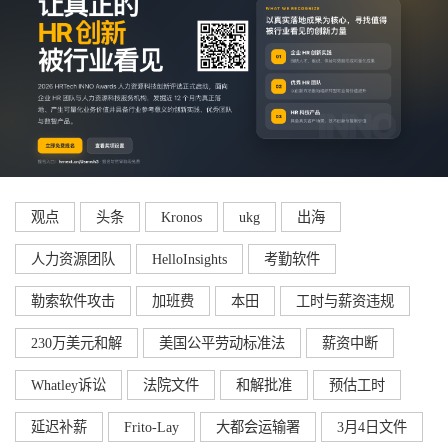
观点
头条
Kronos
ukg
出海
人力资源团队
HelloInsights
考勤软件
勒索软件攻击
加班费
本田
工时与薪资违规
230万美元和解
美国公平劳动标准法
薪资中断
Whatley诉讼
法院文件
和解批准
预估工时
延迟补薪
Frito-Lay
大都会运输署
3月4日文件