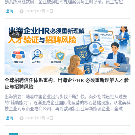
勤系统离线数周，企业被迫临时处理薪资与工时记录。员工指控
http://hrnext.cn/TGFnv3 （扫描文中图片的二维码报名参加） 建议绿
南亚招聘平台中，JobStreet 与 JobsDB 是最具代表性的两家平台，这
Honda 在系统故障期间采用“预估工时”而非准确追踪，导致加班费支
色出行：地铁出行：地铁1号线、2号线、8号线 世界之窗站 A出口即
两个平台目前隶属于 SEEK 集团，并在新加坡、马来西亚、菲律宾
出海
2026年03月16日
付不足或延迟，并触及美国《公平劳动标准法》相关要求。 2026年3
可 会议签到后请注意：我们认真设计了您参会整个过程 签到完成
和泰国等国家拥有大量用户。Kalibrr 则在菲律宾和印尼的科技人才
月，本田（Honda）同意支付230万美元和解金，以解决员工针对工
后，请领取参会礼包，最新云图典藏版，和吊牌等 会议展区你可以
招聘中具有较高影响力。FastJobs 是新加坡较为流行的移动招聘平
资与加班费支付问题提起的诉讼。这起案件的背景并不是企业主动
了解最新的产品与解决方案，并与他们互动交流 2026中国企业出海
台，主要面向蓝领和服务业岗位。VietnamWorks 则是越南本地招聘
违规，而是源于2021年底的一次技术事故——Kronos考勤系统遭遇
人力资源服务指南前发现并了解符合公司需求的出海服务机构 进入
出海
市场的重要平台之一。与此同时，Naukri 在印度招聘市场几乎占据
勒索软件攻击，导致系统长时间离线。对于许多企业来说，这次事
会场后，建议前排就坐，结识当天的好友吧！ 接下来就是最精彩的
主导地位，是技术岗位和工程师招聘的重要渠道。 中东地区的招聘
件不仅是IT安全问题，更迅速演变为劳动法风险和薪资纠纷。 对于
高端论坛时刻。。。认真聆听吧 会议全程需佩戴吊带作为参会凭
平台结构同样具有明显的区域特色。Bayt 是中东和北非地区规模最
正在北美运营或计划出海美国的企业来说，Honda案件提供了一个非
证，工作人员将随机检查吊牌，离场请返还会议吊牌。会议议程请
大的招聘平台之一，覆盖多个阿拉伯国家。GulfTalent 则更加专注于
常重要的现实案例：即使企业本身没有恶意行为，只要工资支付出
关注我们的微信公众号获取或现场日程墙，一切以现场为准。*最新
中高端岗位和管理岗位招聘，在海湾国家企业招聘中使用率较高。
现延迟或计算不准确，仍然可能面临法律责任与赔偿。 Honda案
2026中国企业出海人力资源服务指南会在签到的时候发放，签到后
NaukriGulf 主要连接印度人才与海湾国家企业，是跨区域人才流动
件：系统宕机如何演变为工资纠纷 根据2026年3月4日提交的法院文
请注意查收。 *展区收集完成盖章任务，下午13:00开始可到签到台
的重要渠道。Laimoon 与 Akhtaboot 也是中东地区较有影响力的招聘
件，在Whatley等人诉Honda Development and Manufacturing of
兑换主办方额外准备的精美礼品。会议日程安排如下图：会议现场
平台，许多企业在招聘本地人才时会同时使用这些平台。 非洲招聘
America, LLC一案中，员工指控公司在Kronos系统停摆期间未能准确
全球招聘信任体系重构：出海企业HR 必须重新理解人才验
的展台准备了多种精美礼品，欢迎拜访。现场还有特制的HRTech精
市场则呈现出明显的区域分散结构。Jobberman 是西非最具影响力的
记录员工工时，而是通过估算方式处理。这一做法导致部分员工的
证与招聘风险
美礼品兑换，活动详情可见现场海报。*特别注意：会场中我们鼓励
招聘平台之一，尤其在尼日利亚招聘市场占据重要地位。
加班工资未被及时或准确支付。 案件涉及美国《公平劳动标准法》
互动交流，但是坚决制止未经允许的商业推广行为。同时，主办方
BrighterMonday 则是东非地区的重要招聘网站，在肯尼亚和坦桑尼
出海摘要：随着中国企业出海步伐不断加快，海外招聘已经从过去
（Fair Labor Standards Act），该法律要求企业准确记录员工工作时
不会在现场组建微信群、小程序等，请注意甄别，随时可以跟我们
亚拥有较高使用率。MyJobMag 同样是西非招聘市场的重要平台，主
的“辅助能力”，逐渐变成企业国际化运营的核心基础设施。从北美科
间，并按照规定支付加班费。尽管Honda曾尝试请求法院驳回诉讼，
反馈，保护自己的信息安全。请关注HRTechChina微信公众号作为唯
要服务尼日利亚和加纳等国家。南非市场则主要由 Pnet 与
技企业到东南亚电商公司，再到欧洲制造业与新能源企业，全球化
但法院允许其中一个关键问题继续推进，即企业是否延迟支付了系
一信息途径。 会议核心互动会通过微信公众号完成（论坛日程、参
CareerJunction 两大招聘门户组成，这两个平台在南非企业招聘中拥
团队正在成为越来越多中国企业的组织常态。这意味着招聘体系需
统宕机期间产生的加班工资。 最终，Honda选择通过230万美元和解
会守则、照片直播、榜单、云图新版等）联系我们： 科科@HRTech
出海
2026年03月14日
有较高渗透率。 从全球招聘平台结构可以看出，海外招聘并不存在
要升级：身份验证、全球背景调查以及持续风险监测，正在成为HR
解决相关诉讼。此次和解涉及多个案件，并覆盖两个潜在员工群
微信：hrtechina 邮件：hi@hrtechchina.com2026 中企出海人力资源管
所谓的“万能平台”。真正有效的招聘策略，往往不是依赖单一平台，
技术架构中的新模块。 First Advantage发布的《2026 Global
体，其中一个约1264名员工，另一组潜在人数约8797人。虽然和解
理高端论坛 ·深圳 企业出海，HR保驾护航！ 时间：2026年3月26日
而是根据目标市场选择合适的平台组合。例如在东南亚市场，
Workforce Trends Report》为这一变化提供了一个重要观察窗口。报
仍需法院批准，但这一金额已经成为Kronos事件后企业承担法律成