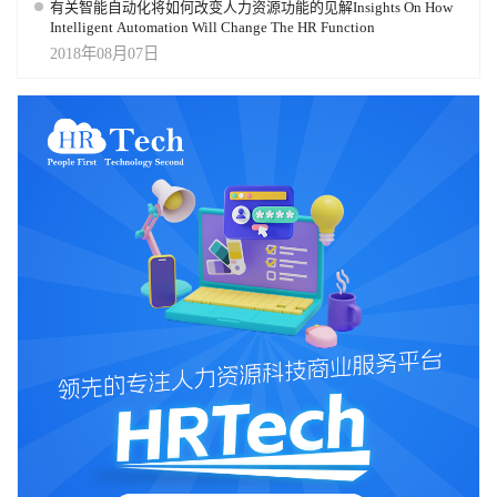
欢迎关注我们的微信公众号或官网，帮助我们持续更新维护云图。
有关智能自动化将如何改变人力资源功能的见解Insights On How
职能也需要升级。从传统的招聘执行者，转变为全球人才风险管理
＊mapofhrtech和云图图形LOGO 为注册商标，商标由HRTech持有.
Intelligent Automation Will Change The HR Function
和组织信任体系的建设者。只有在效率与信任之间找到新的平衡，
联系我们： 官网地址：www.mapofhrtech.com 微信客服：小科（微
2018年08月07日
企业才能在全球化竞争中建立稳定的人才基础。
信：HRTech-china） 微信公众号：Mapofhrtech 邮件地址：
map@hrtechchina.com