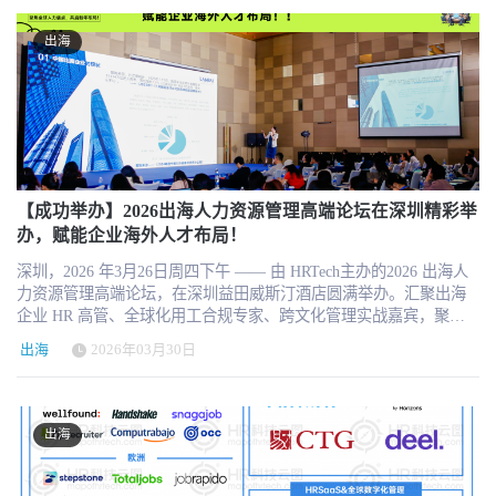
持、工具使用、痛点挑战、行业预判五个维度，旨在绘制出中国出
业出海实践，都属于这个奖项关注的核心对象。 “2026年度出海最佳
海HR服务机构加入，共同参与中国企业全球化人力资源服务生态建
海HR群体在当下的真实图景，为从业者、企业管理层和行业服务机
HR团队奖” 将聚焦真正推动企业海外组织建设的团队实践。我们不
设。 查看指南：www.chuhai.tips/map 了解机构会员详情：微信：
出海
构提供有价值的参考依据。 参与这份调研，你将获得什么 ① 第一时
看公司规模，也不唯行业头部，而更关注团队是否真正解决了复杂
HRTechnice
间收到《2026中国出海HR生存报告》 调研结果将整理为完整的行业
问题、建立了可复制能力。 “2026年度出海HR最佳实践奖” 更关注一
报告，于2026年7月17日在上海论坛现场首发，并向全部参与者优先
线经验本身。包括本地化招聘、跨文化管理、全球薪酬福利、海外
发送。这将是迄今为止最系统的出海HR行业数据，每一位参与者都
员工关系、合规治理等场景中的真实实践案例。很多今天被验证有
是这份报告的共同作者。 ② 出海企业HR可申请论坛免费席位 如果
效的方法，也许正是下一批出海企业最需要学习的经验。 机构端 ·
你在出海企业总部负责海外HR工作，完成调研后即可提交申请，经
10个奖项 面向为中国企业出海提供HR相关专业服务的机构，包括招
人工审核通过后，将获得2026年7月17日上海论坛免费入场资格（价
聘、EOR、薪酬福利、合规、HR SaaS、全球用工等领域。 奖项包
值¥1,980）。 ③ 你的判断将直接影响论坛议题 调研中的核心发现将
括： 2026年度最具影响力出海HR服务机构 2026年度最佳跨境合规
【成功举办】2026出海人力资源管理高端论坛在深圳精彩举
直接反哺论坛内容设计——你认为最迫切的问题，将成为现场讨论
与法务服务奖 2026年度最佳出海人才招聘与猎头服务奖 2026年度最
办，赋能企业海外人才布局！
的议题。你不只是一个填写者，而是这场行业对话的发起人之一。
佳全球薪酬与福利服务奖 2026年度最佳全球雇佣（EOR/PEO）服务
谁应该参与 本次调研面向以下人群： 在中国企业总部负责海外/国际
深圳，2026 年3月26日周四下午 —— 由 HRTech主办的2026 出海人
奖 2026年度最佳出海HR数字化工具奖 2026年度东南亚最佳出海HR
业务HR工作的从业者 Global HR、国际业务HRBP、全球招聘负责人
力资源管理高端论坛，在深圳益田威斯汀酒店圆满举办。汇聚出海
服务机构奖 2026年度中东最佳出海HR服务机构奖 2026年度欧洲最
正在筹备出海HR体系建设的HR管理者 调研全程匿名，预计完成时
企业 HR 高管、全球化用工合规专家、跨文化管理实战嘉宾，聚焦
佳出海HR服务机构奖 2026年度出海HR最信赖服务机构奖（由企业
间5至8分钟，共分五个模块。最后两道开放题无字数限制，欢迎你
全球用工合规、海外组织搭建、东南亚落地运营、出海人才战略等
HR投票产生） 我们希望，这套奖项不仅覆盖“综合影响力”，也能够
出海
2026年03月30日
写下真实的判断与经验。 关于2026上海出海HR论坛 本次调研报告
核心痛点，围绕企业全球化进程中的人力瓶颈与实战解法，展开一
真正体现不同区域、不同专业方向的长期价值。 因为今天的出海，
将于2026年7月17日在上海论坛现场首发。论坛主题为"组织能力·HR
场干货密集、紧贴实操的深度分享与交流，助力出海企业筑牢人才
已经不再是单一区域扩张，而是一场复杂的全球化能力建设。 申报
成长·服务生态 共驱出海成功"，聚焦出海HR的能力建设、组织支持
底座、实现合规稳健远航。 本次论坛特邀来自传音控股、Remote
方式及重要节点 企业端与机构端统一通过在线表单提交申报材料。
与生态协作，是出海HR领域规模最大的年度专业聚会。 现在参与调
People、原华为、上海蓝白律师事务所、旗滨集团等企业与机构的实
申报入口： http://hrnext.cn/Xsqn91 （扫描文中二维码或者复制链接
出海
研 每一份回答，都在让这个行业变得更清晰、更有依据、更有力
战专家，结合各自在全球用工合规、跨文化管理、技术转移、东南
到浏览器打开） 2026年5月9日：奖项申报正式开放 2026年7月17
量。 如果你是出海HR，你的经验本身就是行业的财富。我们希望通
亚运营等领域的最新落地案例，为现场 HR 同仁带来极具前瞻性与
日：上海出海论坛现场公布首批重点奖项 2026年8月—12月：持续发
过这份调研，让更多人听见这个群体的声音。 参与调研：
操作性的出海方法论。 与此同时，本次论坛得到了业内优秀的出海