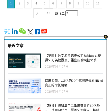
周四 14:00-17:00（下午13点开始签到） 地点：深圳 益田威斯汀酒店
JobStreet 和 JobsDB 往往是基础渠道，而 LinkedIn 则用于中高端岗
告基于全球五个地区、九个行业的HR负责人和求职者调研，揭示了
1
2
3
4
5
6
7
8
9
10
11
本的又一例证。 Kronos勒索攻击：影响整个HR科技行业 Honda案件
三楼 费用：出海企业HR及高管免费参加，但需审核且通过 HR服务
位招聘。在欧洲市场，LinkedIn 与 StepStone 的组合可以覆盖大部分
一个值得出海企业HR高度警惕的趋势：全球招聘正在进入“信任体系
的根源可以追溯到2021年12月。当时UKG（Ultimate Kronos Group）
机构及顾问（非企业内部HR均需购买门票）1980元/人 报名：
岗位需求。在中东地区，Bayt 与 LinkedIn 的组合往往能够取得更好
重构”的阶段。AI技术、远程工作以及跨国人才流动，使得招聘不再
》
13
跳转至
旗下的Kronos Private Cloud系统遭到勒索软件攻击。为防止攻击扩
http://hrnext.cn/TGFnv3 （扫描文中图片的二维码报名参加） 建议绿
的招聘效果。 正因为全球招聘平台生态极为复杂，系统化的信息整
只是人才匹配的问题，而越来越成为企业风险管理和组织治理的重
散，UKG关闭了相关系统环境，导致大量企业无法访问时间记录和
色出行：地铁出行：地铁1号线、2号线、8号线 世界之窗站 A出口即
理就显得尤为重要。HR科技云图长期关注全球 HRTech 产品生态，
要组成部分。 对于中国出海企业而言，这份报告的意义并不只是了
考勤系统。 Kronos是全球最大的考勤系统之一，拥有超过8万家企业
可 目前报名超过150+出海HR同仁，现场与他们畅聊:传音控股、支
并对招聘平台、HR SaaS、招聘管理系统以及人才评估工具进行持续
解全球招聘趋势，更重要的是帮助企业重新审视自身的海外招聘体
客户，涉及数千万员工数据。系统停摆持续数周，一些企业甚至花
付宝、深圳市韶音科技有限公司、行云集团、晶科能源股份有限公
梳理。通过结构化的信息地图，企业可以更清晰地理解全球招聘市
系。 一、全球招聘正在发生什么变化 报告显示，全球招聘市场正在
费两到三个月才完全恢复。 对于HR与Payroll团队来说，这种情况意
司、深圳英威腾、珠海派诺科技股份有限公司、腾讯、昂纳、火炬
场格局，从而在进入新市场时快速选择合适的平台组合。 对于出海
经历三项明显变化。 首先，招聘真实性问题显著增加。超过四分之
味着无法正常记录员工工时，也无法自动计算工资和加班费。许多
电子、东莞环力智能、创维、京东科技、TCL、海信集团、神策数
企业而言，真正需要建立的并不是某一个招聘渠道，而是一套全球
三的招聘管理者表示曾遇到候选人工作经历造假，而接近一半的企
企业不得不采用临时方案，例如按照历史工资估算工时、使用Excel
据、南方电网、深圳铂玺科技有限公司、深圳引望智能技术、聚美
最近文章
招聘能力。企业需要理解不同地区的人才分布结构、平台使用习惯
业遇到过身份信息失真或冒用的情况。这一比例在AI技术普及之后
记录时间或先按平均工资发薪，再在系统恢复后进行补算。 然而这
尚品、Aviagames Inc.、稳健医疗用品、立信、天琼资本、深圳东亿
以及招聘生态，并根据岗位类型与业务需求构建多渠道招聘体系。
明显上升，因为生成式AI工具能够快速生成高度“优化”的简历和求
些临时措施在法律层面并不能完全避免风险。一旦员工认为工资计
医学检验实验室、Ningbo ECO Group、美高梅、迪芬尼、联想、大
【英国】数字风险筛查公司Safehire.ai获
只有在理解全球招聘平台生态的基础上，企业才能在陌生市场中更
职资料。 其次，招聘信任问题正在从企业端扩展到求职者端。报告
算错误或加班费支付延迟，企业仍然可能面临劳动纠纷。 多家企业
森林、平安银行
得50万英镑融资，重塑招聘风控体系
高效地获取人才，为业务扩张建立稳固的人才基础。 海外主流招聘
显示，超过六成求职者担心自己申请的岗位本身并不真实，这反映
已支付数千万美元赔偿 Honda并不是唯一受到影响的企业。过去几
平台（Global Recruiting Platforms） 全球平台（Global Platforms）
2026年08月07日
出虚假招聘信息、雇主身份冒用以及招聘诈骗等问题在全球范围内
年，多家企业因Kronos事件与员工达成和解。 PepsiCo支付约1275万
LinkedInhttps://www.linkedin.com 全球最大的职业社交平台，同时也
的增加。 第三，背景调查和身份验证的作用正在发生变化。越来越
美元解决员工工资纠纷，涉及约7万名员工。医疗系统Ascension支付
是跨国企业招聘最重要的人才数据库。 Indeedhttps://www.indeed.com
多企业不再把背景调查视为入职前的最后一个步骤，而是将其视为
约1970万美元。农业与食品企业Cargill支付约240万美元。UMass
深度专题：从HR的20个高频场景看HR AI
全球最大的职位搜索引擎之一，覆盖超过60个国家，是很多企业发
招聘流程中的关键组成部分。未来两年，大多数企业计划增加身份
Memorial Health支付约120万美元。餐饮服务公司Sodexo支付约100万
真正的增长机会
布职位的基础渠道。 北美（North America） Wellfound（原
验证、学历验证、工作经历验证以及持续监测等能力。 换句话说，
美元。 这些公开案件的赔偿金额已经接近4000万美元。若再加上律
AngelList Talent）https://wellfound.com 主要面向科技公司与创业企
2026年08月07日
招聘体系正在从“速度导向”转向“信任导向”。 二、为什么这些变化
师费用、内部审计成本以及系统恢复费用，企业为Kronos事件付出
业的人才招聘平台。 Handshakehttps://joinhandshake.com 美国高校毕
正在发生 全球招聘环境的变化背后，有三个关键驱动因素。 第一个
的实际成本远高于公开金额。 与此同时，UKG自身也因数据泄露相
业生招聘平台，覆盖大量大学毕业生资源。
是AI技术对招聘流程的影响。AI不仅提升了招聘效率，也改变了候
关诉讼支付约600万美元的集体和解金。但这一赔偿主要针对员工数
【财报】德科集团二季度营收近60亿欧
Snagajobhttps://www.snagajob.com 北美最大的 hourly workers（小时
选人准备求职材料的方式。AI生成简历、AI优化面试回答甚至AI深
据风险，并不包括企业工资纠纷。由于SaaS合同通常包含责任限制
元，其中AI代理已覆盖50%收入，招聘服
工）招聘平台之一。 ZipRecruiterhttps://www.ziprecruiter.com 北美中