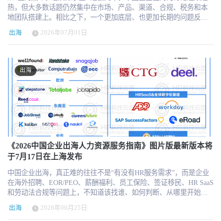
热，但大多数话题仍然集中在市场、产品、渠道、合规、税务和本
地团队搭建上。相比之下，一个更加底层、也更加长期的问题反而
没有被充分讨论：当一家中国企业真正开始走向海外，它在总部到
出海
2026年07月01日
底需要什么样的HR负责人，才能支撑这场国际化转型？ 这个问题看
似属于HR内部话题，但实际上已经远远超出了传统HR职能本身。因
为出海不是把国内的一套组织管理方式简单复制到海外，也不是在
海外招聘几个人、找一家EOR或服务商就能完成。真正进入全球化
出海
运营阶段后，企业很快会发现，总部与海外团队之间的协同、制度
与本地现实之间的冲突、人才吸引与文化融入之间的张力、业务速
度与合规边界之间的平衡，都会成为持续出现的组织难题。 出海HR
负责人，不能只按传统HR标准定义 这时，出海HR负责人的角色就
变得非常关键。但我们也观察到，行业目前对这个角色的理解仍然
不够清晰。很多企业在招聘或任命出海HR负责人时，仍然习惯用传
统HR标准来判断：是否懂招聘，是否懂薪酬，是否熟悉劳动法，是
否英语好，是否有海外经验。这些当然重要，但它们可能只是入场
《2026中国企业出海人力资源服务指南》图片版最新版本将
条件，而不是决定这个岗位能否真正发挥价值的核心标准。 真正成
于7月17日在上海发布
熟的出海HR负责人，可能首先不是一个“HR执行者”，而是一个“组
中国企业出海，真正难的往往不是“有没有HR服务需求”，而是企业
织判断者”。他需要在信息不完整、规则不清晰、市场变化很快的情
在海外招聘、EOR/PEO、薪酬福利、员工保险、签证移民、HR SaaS
况下，帮助企业做出阶段性判断。他要知道哪些问题必须马上处
和劳动法合规等问题上，不知道该找谁、如何判断、从哪里开始。
理，哪些问题可以暂缓，哪些风险不能碰，哪些事情可以通过资源
HR科技云图与 chuhai.tips 将于7月17日在上海发布新版《2026中国企
整合解决。出海场景里很少有标准答案，如果一个人只有专业知
出海
2026年06月25日
业出海人力资源服务指南》图片版本。通过 www.chuhai.tips/map，
识，却无法在不确定中做判断，很容易陷入等待、犹豫或过度依赖