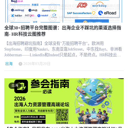
布获奖名单与深度案例 企业HR申报咨询： 微信：hrtech-china（小
chuhai.tips/survey 本调研由 chuhai.tips · HRTech出海俱乐部 发起，数
HR服务机构的关注和积极参与。特别感谢Remote People、
科） 邮件：hi@hrtechchina.com 备注：“奖项申报” 机构合作咨询：
据仅用于行业研究，不作任何商业用途。 2026中国出海HR年度奖项
Chuhai.tips等合作伙伴的鼎力支持，很荣幸与各位共同见证本次论坛
微信：hrtechnice（奈斯） 邮件：nice@hrtechchina.com 备注：“机构
启动申报 与调研同期，我们正式启动2026出海HR卓越奖项评选。
的成功举办！ 论坛伊始，参会嘉宾陆续签到，交换行业见解，为整
奖项” 获奖意味着什么 这个奖项，不只是一次短期曝光。 所有获奖
这是国内首个专门面向出海HR领域的系统性行业奖项，由
场深度研讨预热氛围。随后，活动正式启幕，以 “人才筑基・合规护
者与优秀案例，都将在 chuhai.tips Awards 页面 长期展示，并有机会
chuhai.tips · HRTech出海俱乐部发起。共设13个奖项，覆盖出海企业
航” 为核心，HRTech资深专家、主持嘉宾贺瑞发表开场致辞，拉开
全球30+招聘平台完整图谱：出海企业不踩坑的渠道选择指
被收录进《2026中国出海HR生存报告》年度白皮书。 部分获奖企
HR个人、团队、最佳实践，以及出海HR服务机构的综合实力、垂直
本次出海人力资源高端论坛的精彩序幕。 此次出海论坛的首位嘉
南- HR科技云图推荐
业、HR负责人及服务机构，还将获得后续深度采访、论坛分享、行
专项与区域深耕。颁奖典礼将于2026年7月17日在上海论坛现场举
宾，传音控股人力资源副总经理刘治红以《HR 如何助力企业出海》
业传播与案例报道机会。 对于企业HR而言，这是第一次能够以行业
【出海招聘避坑指南】全球没有"万能招聘平台"。欧洲用
行。 https://www.chuhai.tips/awards
率先发声，内容干货实操。 上午第二位嘉宾是来自Remote People 华
视角，正式证明团队在全球化中的价值。 对于服务机构而言，这也
StepStone、印度用Naukri、东南亚靠JobStreet、中东找Bayt、非洲看
南区业务负责人李冠杰，为大家带来《以人为本的全球用工：数据
是直接影响客户信任与采购决策的重要专业背书。 很多时候，行业
Jobberman——LinkedIn和Indeed只是起点，不是终点。HR科技云图
驱动战略下的用工合规管理》，围绕全球用工合规痛点，为企业提
真正需要的，并不是更多营销，而是真实可信的专业认可。 关于主
整理了30+全球主流招聘平台完整图谱，帮你在陌生市场快速找到对
供可落地的合规风控方案。 接下来是原华为终端海外战区营销 CMO
办方 HRTech出海俱乐部是中国领先企业出海人力资源信息服务平
出海
2026年03月20日
的渠道。出海招人，先搞清楚人在哪。欢迎加入HR科技云图! HR科
许临峰以《出海品牌企业的破局之路》为题，探讨人力资源如何匹
台，为出海企业提供一站式人力资源解决方案的信息指南；同时联
技云图专题板块：海外主流招聘平台（Global Recruiting Platforms）
配品牌全球化战略。 紧接着，上海蓝白律师事务所合伙人汤慧芸分
合全球领先的人力资源服务机构，结合本地化资源和服务，为企业
附录清单 随着企业全球化扩张速度的加快，招聘正在从单一国家的
享《能随时把员工叫到会议室调查问话吗？—— 海外工作场所员工
出海提供专业的人力资源信息服务，企业可以聚焦组织目标实现业
人才获取问题，转变为跨区域、跨文化的人才网络建设问题。对于
面谈的合规风险》，聚焦海外劳动合规细节，为 HR 规避合规陷阱
务快速发展！ HRTech出海俱乐部全新2.0升级，定期举办线上线下会
出海
出海企业而言，理解不同国家的人才分布固然重要，但更关键的一
提供实操指引。 紧随其后，旗滨集团研究院副院长艾树章带来《民
员专属高端私享会、需求服务对接、出海管理奖项评选、调研报告
点在于：企业是否知道这些人才主要活跃在哪些平台上。全球招聘
企出海的技术转移挑战及文化冲突管理》，破解民企出海的技术与
以及海外参访等活动。诚邀出海企业HR及出海服务机构加入。
市场并不存在一个统一的平台体系，而是由“全球平台 + 区域平台 +
文化双重难题。 论坛最后一位嘉宾是来自出海俱乐部特邀专家周
HRTech HRTechChina.com 是专注人力资源科技商业服务平台，作为
行业平台”构成的多层结构。不同国家和地区的招聘平台生态差异明
昊，他为大家分享《中企出海东南亚运营管理实践》，为布局东南
HR领域唯一深度垂直独立的第三方专业服务机构，致力于推动人力
显，这也是很多企业在海外招聘时效率低下的核心原因之一。HR科
亚的企业提供参考。 本场HR出海人力资源管理高端论坛深圳站，嘉
资源科技进步与发展，持续引领行业新科技新趋势新产品新方向。
技云图特别精选全球主流招聘平台帮助中国出海企业不踩坑不选
宾与参会者围绕出海 HR 痛点展开自由讨论，从合规细节到人才战
HRTechChina.com核心报道HR科技创新企业与产品，关注并实时分
错。 在全球范围内，招聘平台首先形成了以少数超级平台为核心的
略，现场思想交锋不断，形成了高效的行业人脉网络。随着论坛的
享全球的人力资源科技资讯。定期发布行业市值榜单和HR科技云