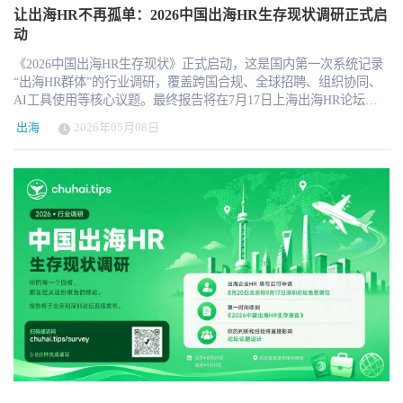
向分享，更是出海 HR 的专属交流沙龙。你可以和同行交流踩坑经
到机构名称时立刻成交，但当他们多次在图谱、内容、社群、活动
业的人力资源服务机构。 本届奖项共设13个奖项，覆盖企业端与服
让出海HR不再孤单：2026中国出海HR生存现状调研正式启
历、学习不同行业的出海用工经验，拓宽解决问题的思路。 联系我
和同行讨论中看到同一家机构时，信任会逐步累积。等真实需求出
务机构端多个维度。 颁奖典礼将于2026年7月17日在上海举行的
动
们： 报名咨询：小科 微信：hrtech-china 邮件：hi@hrtechchina.com
现时，被记住的机构，才更有机会进入下一轮沟通。 7月17日上海发
“2026出海HR管理高端论坛”现场正式发布。 这不仅是一场颁奖。 更
商务合作：奈斯 奈斯 获取详细合作方案 微信：hrtechnice 奈斯邮
布，是机构收录的重要窗口 新版《2026中国企业出海人力资源服务
《2026中国出海HR生存现状》正式启动，这是国内第一次系统记录
是第一次，行业开始正式记录、认可并传播“出海HR”这份工作的价
件：nice@hrtechchina.com 关于HRTech出海俱乐部 HRTech出海俱乐
指南》图片版本将于7月17日在上海正式发布。目前，本轮图片版本
“出海HR群体”的行业调研，覆盖跨国合规、全球招聘、组织协同、
值。 为什么我们决定做这件事 过去几年，我们持续接触了大量中国
部是中国领先企业出海人力资源信息服务平台，为出海企业提供一
的机构收录仍在开放。对于正在服务中国企业出海的机构来说，这
AI工具使用等核心议题。最终报告将在7月17日上海出海HR论坛现
出海企业HR。 有人负责从0到1搭建海外团队； 有人同时管理十几
站式人力资源解决方案的信息指南；同时联合全球领先的人力资源
是一个值得重视的时间窗口。现在加入，可以赶上本次发布节点，
场发布，参与者可优先获得完整报告，出海企业HR还可申请免费论
个国家的劳动法与用工体系； 有人在海外工厂落地过程中，独自处
服务机构，结合本地化资源和服务，为企业出海提供专业的人力资
出海
2026年05月08日
也可以进入后续围绕指南展开的内容传播、社群扩散、行业展示和
坛席位。出海HR长期缺少真正属于自己的行业数据，这次值得一起
理招聘、签证、员工关系与本地化问题； 也有人在跨文化团队冲突
源信息服务，企业可以聚焦组织目标实现业务快速发展！ HRTech出
企业需求连接。 出海HR服务的成交往往不是即时发生的，而是长期
参与。参与链接：chuhai.tips/survey 出海，是过去十年中国企业最重
中，承担最难但最关键的协调角色。 这些工作极其复杂，却很少真
海俱乐部全新2.0升级，定期举办线上线下会员专属高端私享会、需
信任积累后的结果。越早出现在目标客户的视野中，越早在他们心
要的战略命题之一。而在每一家出海企业的总部，有一群人在默默
正进入行业视野。 相比销售、市场、业务负责人，出海HR长期缺乏
求服务对接、出海管理奖项评选、调研报告以及海外参访等活动。
里建立认知。对于EOR/PEO、海外招聘、薪酬外包、员工福利、保
承担着这场扩张中最复杂的人的问题——他们是出海HR。 他们服务
一个正式的行业评价体系，也缺乏属于自己的专业荣誉机制。 很多
诚邀出海企业HR及出海服务机构加入。
险经纪、签证移民、HR SaaS、劳动法合规咨询、人才服务等机构来
的员工分布在东南亚、中东、欧洲、非洲；他们处理的议题横跨跨
优秀实践，只存在于企业内部； 很多踩过的坑，没有被系统沉淀；
说，加入指南的价值，不只是“被收录”，而是进入中国企业出海HR
国合规、薪酬设计、外派管理、雇主品牌、劳动法差异；他们在总
很多真正有价值的方法论，也没有机会被行业看见。 而这，恰恰是
服务生态的一个持续入口。 欢迎优秀出海HR服务机构加入
部与海外之间充当翻译，在业务与人才之间充当桥梁。这是一个正
整个中国企业全球化进程中，最值得被留下来的经验。 我们希望通
chuhai.tips 机构会员 如果贵司正在服务中国企业出海，或者希望进
在快速成长的职业群体，却也是一个长期缺乏系统记录、行业数据
过这个奖项，正式向行业传递一个清晰信号： 出海成功，从来不只
一步触达正在寻找海外HR服务资源的企业客户，欢迎加入
几乎空白的群体。 我们决定改变这件事。 为什么要做这份调研
是业务成功。 HR，是全球化能力的核心组成部分。 同时，我们也
chuhai.tips 机构会员。 机构会员将有机会参与平台展示、服务指南
chuhai.tips 的使命是"让出海HR不再孤单"。两年来，我们看到越来越
希望通过长期记录最佳实践、优秀团队与专业服务机构，逐步建立
收录、新版图片版本展示、内容传播以及后续企业需求连接。我们
多的出海HR在孤立中工作——没有成熟的方法论可以参考，没有足
属于中国出海HR行业自己的参考标准与生态影响力。 奖项类别 企
希望通过这一机制，让真正有服务能力、有专业经验、有区域优势
够多的同行可以交流，没有一份真实的行业数据告诉他们：自己的
业端 · 3个奖项 面向在中国总部负责海外业务的人力资源负责人、
的机构，被更多中国出海企业看见。 中国企业出海需要更专业的人
处境是否正常，自己的判断是否准确，这个职业未来走向哪里。 我
HR团队及实践案例。 “2026年度出海HR领军人物奖” 将重点表彰在
力资源服务生态，也需要更多优秀机构被准确连接到企业需求面
们需要先把这个群体的真实样貌记录下来。 《2026中国出海HR生存
全球化组织建设中做出突出贡献的HR负责人。无论是Global HR负责
前。 7月17日，新版《2026中国企业出海人力资源服务指南》将在上
现状》是我们发起的首份系统性行业调研，覆盖职业现状、组织支
人、国际业务HRBP，还是海外组织管理负责人，只要你长期参与企
海出海论坛中正式 发布。本轮机构收录窗口仍在开放，欢迎优秀出