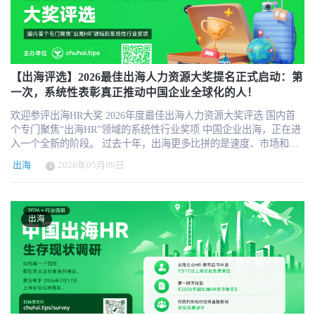
化跨境用工合规体系，6月25日 10:00，HRTech出海俱乐部专属直播
简单比较价格和功能，而是先看是否可信、是否专业、是否理解中
文化能力究竟应该如何定义？商业理解、组织判断、资源整合、个
互动专场开启，聚焦出海HR真实工作难题，用实战案例给出可落地
国企业出海场景。信任建立以后，销售才真正开始。 为什么要做
体韧性、系统搭建，哪些才是真正决定出海HR能否胜任的关键变
的合规解决方案。 直播核心信息 直播时间： 2026年6月25日（周
《2026中国企业出海人力资源服务指南》 正是基于这些真实需求，
量？ 这张图谱不是标准答案，而是行业共创的起点 这张图谱不会是
四）10:00 报名链接： http://hrnext.cn/rS5RO4 （报名后发送会议链
HR科技云图与 chuhai.tips 共同发起《2026中国企业出海人力资源服
一个封闭的标准答案，而会是一个持续更新、持续完善的行业共创
接） 直播时长：60分钟 直播平台： 腾讯会议 腾讯会议仅限100人，
务指南》。我们希望把分散在不同国家、不同领域、不同服务类型
框架。我们希望它能帮助中国企业总部负责出海的HR朋友更清楚地
先到先得，报名从速！ 适合人群 出海企业 HR 负责人 / CHO、人才
【出海评选】2026最佳出海人力资源大奖提名正式启动：第
中的出海HR资源系统整理出来，让中国企业在进入海外市场时，能
理解自己的角色，也帮助企业管理者在设计岗位、选择人才和搭建
发展负责人 正在或计划出海的企业业务线负责人、项目负责人 负责
一次，系统性表彰真正推动中国企业全球化的人！
够更快看到一张相对清晰的服务地图。 通过 www.chuhai.tips/map 企
团队时，有一个更清晰的参照。中国企业出海进入深水区后，HR不
跨境用工、海外团队搭建的招聘 / 薪酬 / 合规专员 面临海外用工合
业可以查看出海HR服务商资源，也可以进一步使用各国用工指南、
只是支持业务的人，更可能是帮助企业构建全球化组织能力的人。 7
欢迎参评出海HR大奖 2026年度最佳出海人力资源大奖评选 国内首
规风险、想优化出海人才策略的企业管理者 关注跨境用工趋势、希
AI问答、服务商分类检索等功能。对于企业来说，这不是一个单纯
月17日，我们将在上海举办的出海人力资源管理论坛上，正式发布
个专门聚焦“出海HR”领域的系统性行业奖项 中国企业出海，正在进
望学习实战案例的 HR 从业者 为什么这场直播值得你蹲？ 拒绝纸上
的供应商黄页，而是一个帮助他们理解需求、判断服务类别、筛选
这张《2026中国企业总部出海HR负责人能力图谱》的首个版本。也
入一个全新的阶段。 过去十年，出海更多比拼的是速度、市场和规
谈兵，只讲 HR 能直接用的实战方案 不堆砌通用法规条文，聚焦中
合作机构的实用入口。对于服务机构来说，这也意味着一个更直接
欢迎更多企业总部HR、海外HR负责人、国际化业务管理者和服务生
模；而今天，越来越多企业开始意识到：真正决定一家企业能否长
国企业出海最常踩的合规坑：用工模式选择、属地社保个税申报、
的展示机会：你的服务不只是出现在一个页面上，而是出现在目标
出海
2026年05月09日
态伙伴参与讨论。你认为总部出海HR负责人最重要的能力是什么？
期扎根海外的，不只是产品和销售，而是组织能力。 而组织能力的
跨境合同风险、用工全流程风控，每一个话题都来自真实案例拆
客户开始研究出海用工、合规和HR服务选型的场景里。 从网站到图
哪些能力被高估了，哪些能力还没有被充分重视？不同阶段、不同
背后，是人。 从东南亚工厂落地，到欧洲团队本地化；从中东用工
解，拿来就能落地。 行业大咖坐镇，实时直播对谈答疑机会 本次直
片版本，是为了让机构更容易被看见 线上网站适合承载完整信息，
国家、不同类型企业，是否需要不同版本的能力模型？ 7月17日上
合规，到全球薪酬福利体系；从跨文化管理，到海外核心人才招聘
播特邀出海实战专家，分别深谙出海HR合规痛点与各地属地法规盲
但行业传播还需要更直观的载体。因此，我们将《2026中国企业出
海，我们一起讨论出海HR的未来角色 我们希望这张图谱不是一次发
——几乎每一个关键问题，最终都会回到HR。 但长期以来，出海
区以及专注海外人才搭建与跨境招聘实战。直播全程开放专家对
出海
海人力资源服务指南》进一步整理成新版图片版本，并将于7月17日
布的终点，而是一场长期讨论的开始。普通HR解决问题，出海HR构
HR这个群体，却几乎没有被真正系统性地看见。 他们在总部协调全
谈，互动答疑，大家在合规风控、海外招人、团队管理中遇到的个
在上海正式发布。图片版本将嵌入中国人力资源科技云图体系中进
建系统。中国企业出海的下一阶段，也许正需要这样一批能够连接
球组织，在业务与合规之间反复平衡，在时差、文化、法律与人才
性化难题，均可现场提问、针对性解答，不用盲目查资料、反复踩
行展示和传播，适合用于行业会议、企业HR内部分享、微信群、朋
总部与海外、理解业务与文化、推动组织系统建设的HR负责人。 欢
竞争中不断解决问题；他们往往是企业里最懂海外的人，却也是最
坑试错。 覆盖企业出海全周期，适配所有发展阶段 无论你是刚出海
友圈、公众号、媒体报道和服务商选型早期沟通。 这对服务机构的
迎大家关注并参与7月17日上海出海人力资源管理论坛，一起讨论中
容易被忽视的人。 今天，我们希望正式改变这件事。 2026中国出海
试水、只想解决小团队合规问题，还是计划规模化扩张、搭建全球
意义在于，图片版本具备更强的传播性和记忆点。当一家机构出现
国企业出海过程中，HR如何从支持者走向组织系统的构建者。 会议
HR年度奖项，正式启动申报。 这是国内首个专门聚焦“出海HR”领域
人才体系，都能找到适配自身阶段的合规思路，从 0 到 1 筑牢海外
在被行业认可的出海HR服务指南中，它获得的不只是一次品牌曝
详情：https://www.chuhai.tips/forum/shanghai
的系统性行业奖项，由 chuhai.tips｜HRTech出海俱乐部 发起，面向
用工安全线。 HR 专属交流场，同行经验双向赋能 这不仅是一场单
光，更是一次出现在客户心智里的机会。很多企业不会在第一次看
正在参与中国企业全球化进程的HR个人、HR团队，以及服务出海企