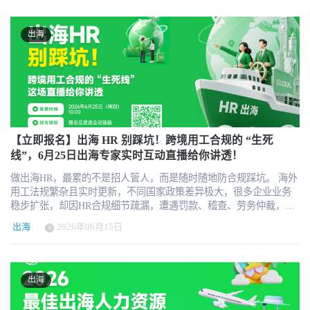
企业可查看服务商资源、各国用工指南与AI问答。 你的目标客户正
外部顾问。 专业能力是门槛，但不是终点 同时，出海HR负责人也
在找出海HR服务，但他们可能还不知道你是谁 做出海HR服务的机
不能只是一个“合规与招聘专家”。跨境用工、薪酬税务、劳动法、当
构，最清楚一个现实：市场需求确实存在，但客户从“有需求”到“找
地福利、海外招聘渠道，这些都是基本能力，但很多单点问题可以
出海
到你”，再到“信任你、选择你”，中间隔着很长的一段距离。很多机
借助律所、会计师、EOR、猎头和本地服务商来解决。真正无法完
构并不是服务能力不够，也不是市场没有机会，而是没有出现在目
全外包的，是总部与海外之间的理解、协调和推动。总部有总部的
标客户真正做判断、做比较、做选型的场景里。 中国企业出海正在
管理逻辑，海外有海外的市场现实。很多时候，双方并不是谁对谁
加速。越来越多企业开始在海外招聘员工、搭建本地团队、处理合
错，而是站在不同系统里各自有道理。 因此，一个优秀的出海HR负
规雇佣、设计薪酬福利、配置员工保险、寻找EOR/PEO服务、评估
责人，必须具备很强的“双向翻译”能力。所谓翻译，不只是语言翻
HR SaaS系统，也需要签证移民、劳动法合规、全球薪酬、跨境员工
译，而是把总部的战略要求、制度要求和管理目标，转化为海外团
管理等专业支持。对于这些企业的HR负责人、出海业务负责人、创
队能够理解和执行的方案；同时，也要把海外团队的真实情况、市
始人和财务法务团队来说，他们不是没有预算，也不是没有决策
【立即报名】出海 HR 别踩坑！跨境用工合规的 “生死
场约束和本地反馈，转化为总部能够听懂、愿意重视、可以决策的
权，而是缺少一个可信赖的入口，帮助他们快速看到市场上有哪些
线”，6月25日出海专家实时互动直播给你讲透！
信息。这个角色不是简单的信息中转站，而是总部与海外系统之间
专业机构、分别能解决什么问题、是否值得进一步沟通。 出海HR服
的解释器和调节器。 真正的挑战，是从解决问题走向构建系统 更进
做出海HR，最累的不是招人管人，而是随时随地防合规踩坑。 海外
务的核心难题，不是没有需求，而是连接没有发生 过去几年，我们
一步看，出海HR负责人最终要解决的，也不只是一个个具体问题，
用工法规繁杂且实时更新，不同国家政策差异极大，很多企业业务
与大量中国出海企业和HR负责人交流时发现，他们寻找服务商的方
而是帮助企业建立一套可以持续运行的人力资源系统。企业在海外
稳步扩张，却因HR合规细节疏漏，遭遇罚款、稽查、劳务仲裁，甚
式往往非常零散：问朋友、问同行、在微信群里发需求、通过搜索
只有几个人时，很多事情可以靠临时协调、个人经验和服务商支持
至拖累海外站点运营。 不少出海HR日常都在被这些问题困扰： - 海
引擎找几家机构、再看几页介绍资料。这个过程效率并不高，也很
解决；但当企业进入多个国家、多个团队、多种用工模式并存的阶
出海
2026年06月15日
外用工模式分不清，全职、外包、灵活用工错配，埋下雇佣纠纷隐
难建立清晰判断。很多时候，不是市场上没有好机构，而是好机构
段，如果没有清晰的流程、边界和机制，问题一定会反复出现。招
患 - 国内合同模板直接套用，不符合属地劳工法规，暗藏合规风险 -
没有在正确的时间、正确的渠道、正确的内容场景里被客户看见。
聘、入职、薪酬、绩效、合规、员工关系、数据汇报、供应商管
海外薪资、个税、社保申报不规范，极易触发稽查罚款 - 跨境派
出海HR服务与普通软件采购不同。企业选择一家EOR、薪酬外包、
理，都需要逐步从“临时处理”走向“系统建设”。 这也是我们计划发
遣、远程办公员工身份混乱，风控体系不闭环 - 海外团队入离职、
保险经纪、签证移民、招聘服务或合规咨询机构，本质上是在把一
出海
布《2026中国企业总部出海HR负责人能力图谱》的原因。 我们希望
调岗裁员流程不规范，引发劳动仲裁 - 多国家团队用工台账混乱，
个海外市场的用工风险、一批员工的雇佣体验、一段业务扩张期的
和行业一起讨论：总部负责出海的HR，到底应该具备哪些核心能
无合规自查机制，风险持续累积 为帮助出海HR高效避坑、搭建标准
组织稳定性，交给外部合作伙伴承接。因此，客户的决策逻辑不是
力？这些能力是平行关系，还是存在层次？专业能力是否足够？跨