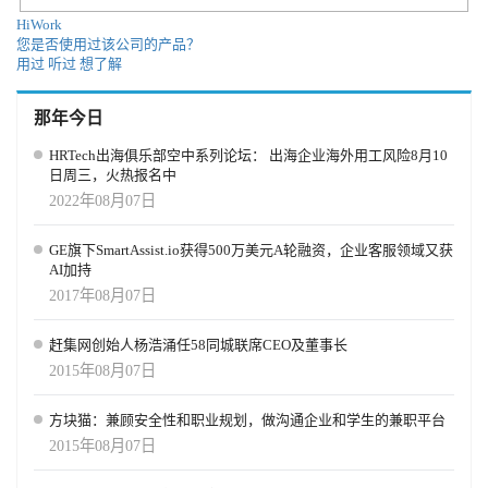
HR SaaS公司来说，系统韧性、数据安全与服务连续性正在成为新的
BrighterMondayhttps://www.brightermonday.com 东非地区招聘平台。
位必须进行背景调查、调查的范围是什么，以及调查流程如何与招
竞争核心。 给出海HR的一句提醒 Honda的230万美元和解只是
HiWork
Fuzuhttps://www.fuzu.com 东非与南非市场的招聘平台。
聘流程整合。 其次是引入全球身份验证工具。随着远程招聘增加，
您是否使用过该公司的产品？
Kronos事件中的一个案例，但它清晰地说明了一点：当HR系统出现
Pnethttps://www.pnet.co.za 南非知名招聘网站。
企业需要借助技术手段验证候选人身份，例如文件真实性检测、实
用过
听过
想了解
问题时，企业仍然必须承担劳动合规责任。 对于出海企业HR来说，
CareerJunctionhttps://www.careerjunction.co.za 南非主要招聘平台之
时身份验证以及视频面试身份核验。 第三是加强HR技术系统整合。
数字化并不能替代合规能力。真正成熟的HR管理体系，不仅要依赖
一。 MyJobMaghttps://www.myjobmag.com 覆盖尼日利亚、加纳和肯
招聘系统、背景调查平台以及身份验证工具之间需要实现数据整
先进系统，也要能够在系统失效时继续保证工资准确和法律合规。
那年今日
尼亚等国家的招聘平台。 关于HR科技云图 HR科技云图
合，从而减少人工流程，提高效率。 第四是建立持续监测机制。对
（MapofHRTech.com）旨在帮助企业决策者、人力资源的高级管理人
于关键岗位，企业可以在员工入职后定期进行信息更新或重新验
HRTech出海俱乐部空中系列论坛： 出海企业海外用工风险8月10
员、企业的人力资源专业人士更快速便捷地查看人力资源科技的宏
证，以降低组织风险。 这些能力将逐渐成为企业全球化运营的重要
日周三，火热报名中
观格局，了解人力资源领域优秀的科技服务机构，以便于更精准地
基础设施。 五、出海企业可以采取的 HR 战略 对于中国出海企业来
2022年08月07日
做出企业相关的采购决策。 HR科技云图（MapofHRTech.com）将通
说，可以从几个方面开始优化招聘体系。 第一，建立全球背景调查
过各个渠道进行发布和推广，更欢迎大家转发传播。让更多企业人
合作伙伴体系。通过专业机构完成跨国背景调查，可以减少企业在
GE旗下SmartAssist.io获得500万美元A轮融资，企业客服领域又获
力资源决策者们可以快速了解人力资源科技领域的宏观格局以及HR
不同国家面临的合规风险。 第二，设计分级验证体系。不同岗位根
AI加持
科技各个领域的供应商、以便更好地做出采购决策。 HR科技云图
据风险等级设置不同验证标准，例如技术岗位、管理岗位以及涉及
2017年08月07日
（MapofHRTech.com）每月更新优化一期，每期传播量超过100万，
敏感数据的岗位可以采用更严格的验证流程。 第三，强化招聘流程
我们通过全媒体平台推广，如网站、微博、微信、今日头条、领
透明度。企业应清晰告知候选人背景调查和身份验证流程，以提升
英、网易、人力资源杂志、人力资源沙龙、Twitter、Facebook、
招聘信任度。 第四，升级HR技术系统。通过整合招聘系统、身份验
赶集网创始人杨浩涌任58同城联席CEO及董事长
EDM、知乎，HRTechChina会议活动现场等线上线下多个渠道。 HR
证和背景调查平台，提高招聘效率和数据管理能力。 第五，将招聘
2015年08月07日
科技云图（MapofHRTech.com）分为图片版本和网页版本2种，图片
风险管理纳入企业治理体系。对于出海企业来说，招聘不仅是HR事
版本由编辑精选分类（有数量限制），刊登HR科技机构的LOGO，
务，也涉及企业合规和风险控制。 结语 随着AI技术、远程工作以及
方块猫：兼顾安全性和职业规划，做沟通企业和学生的兼职平台
网页版本（Mapofhrtech.com）展示更多更全面的HR科技机构信息。
全球人才流动的持续发展，招聘体系正在发生深刻变化。过去企业
2015年08月07日
＊我们相信人力资源科技的格局是持续变化、不断上升的。虽然我
竞争的是谁能更快招聘到人才，而未来企业竞争的，将是谁能够建
们已经尽全力收集相关企业的LOGO,仍然有新的机构诞生或疏漏，
立更加可靠的人才信任体系。 对于中国出海企业而言，这意味着HR