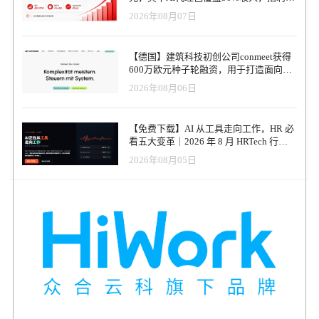
度伪造视频，都让传统招聘验证方式面临新的挑战。 第二个因素是
条款，大部分工资相关损失仍由企业承担。 为什么这对出海企业尤
务进入运营重构阶段
小企业使用广泛的招聘平台。 欧洲（Europe）
2026年08月07日
远程工作的普及。越来越多企业开始招聘远程员工，这意味着候选
其重要 对于中国企业出海美国而言，Honda案例具有特别重要的警
StepStonehttps://www.stepstone.com 欧洲领先招聘平台，在德国、英
人可能来自不同国家、不同法律体系甚至不同工作文化背景。在这
示意义。许多企业在进入美国市场时，更关注招聘、签证或税务问
国、荷兰等市场具有较高影响力。 Totaljobshttps://www.totaljobs.com
种情况下，验证候选人的工作经历、教育背景以及身份真实性变得
题，而对劳动法合规和薪资管理系统风险重视不足。 美国劳动法体
英国主流招聘平台之一。 Jobrapidohttps://www.jobrapido.com 全球职
【德国】建筑科技初创公司conmeet获得
更加复杂。 第三个因素是全球人才流动增加。许多候选人的职业经
系强调雇主责任原则。无论是系统故障、供应商问题还是内部管理
600万欧元种子轮融资，用于打造面向贸
位搜索引擎，总部位于意大利。 Reedhttps://www.reed.co.uk 英国最
历横跨多个国家和地区，这使得企业很难通过传统方式完成背景调
错误，只要员工工资未能准确或及时支付，企业都可能承担法律责
易和建筑行业的AI操作系统
具影响力的招聘网站之一，同时提供培训与课程服务。 东南亚
2026年08月06日
查。例如，一名候选人可能在中国、东南亚和欧洲都有工作经历，
任。员工还可以通过集体诉讼的方式维权，这使得风险进一步放
（Southeast Asia） JobStreethttps://www.jobstreet.com 东南亚最大招聘
而不同国家的验证体系差异巨大。 这些变化共同推动企业重新思考
大。 同时，美国制造业、物流业和服务业普遍存在加班工资制度。
平台之一，主要覆盖新加坡、马来西亚与印尼。
招聘风险管理。 三、对中国出海企业 HR 的真实挑战 对于中国出海
若企业没有准确记录员工工时，就可能违反FLSA规定，从而引发诉
JobsDBhttps://www.jobsdb.com 香港和东南亚地区的重要招聘网站。
【免费下载】AI 从工具走向工作，HR 必
企业而言，这些趋势带来的挑战往往更加复杂。 首先是跨国招聘的
讼。 出海企业HR必须关注的四个关键问题 首先，企业必须确保考
看五大变革｜2026 年 8 月 HRTech 行业
CareersFuturehttps://www.careersfuture.gov.sg 新加坡政府运营的官方
验证难度。许多出海企业在海外建立团队时，往往依赖当地招聘平
勤系统具备稳定性和灾备能力。HR系统不再只是管理工具，而是直
观察报告
招聘平台。 Kalibrrhttps://www.kalibrr.com 在菲律宾和印尼市场较有
台或猎头，但对于候选人背景的真实性缺乏系统验证能力。如果没
2026年08月05日
接关系到工资合规的核心基础设施。 其次，企业需要建立系统宕机
影响力的招聘平台。 FastJobshttps://www.fastjobs.sg 新加坡与东南亚
有成熟的背景调查体系，企业很容易在招聘过程中承担潜在风险。
时的备用流程。如果考勤系统无法使用，公司是否可以通过手工方
地区的蓝领与兼职招聘平台。 Naukrihttps://www.naukri.com 印度最
其次是合规风险。不同国家对于背景调查、数据隐私以及候选人信
式记录员工工时，并保留完整记录。 第三，Payroll流程需要具备审
大的招聘网站之一。 VietnamWorkshttps://www.vietnamworks.com 越
息使用都有不同法律规定。例如欧洲的GDPR、美国各州的隐私法以
计能力。一旦员工对工资提出异议，企业必须能够提供清晰的数据
南主流招聘平台。 中东（Middle East） Baythttps://www.bayt.com 中
及一些国家对犯罪记录查询的限制，都要求企业在招聘验证过程中
记录和计算逻辑。 第四，企业在选择HR SaaS供应商时，应仔细评
东最大的招聘平台之一。 GulfTalenthttps://www.gulftalent.com 专注
更加谨慎。 第三个挑战是招聘效率与风险管理之间的平衡。出海企
估系统可靠性、数据备份机制以及服务协议中的责任条款。 HR
中东地区中高端职位招聘。 NaukriGulfhttps://www.naukrigulf.com 印
业往往需要快速建立团队，但如果验证流程不完善，可能在后续运
SaaS行业正在发生变化 Kronos事件之后，企业对HR科技的关注重点
度招聘网站 Naukri 在中东市场的版本。
营中面临更大的组织风险。 此外，一些新兴风险也开始出现，例如
正在发生变化。过去企业在采购HR系统时，主要关注功能和效率，
Laimoonhttps://www.laimoon.com 覆盖中东多个国家的招聘与培训平
远程员工身份冒用、虚假技术能力以及跨境招聘诈骗。这些问题在
而现在系统稳定性和风险管理能力变得同样重要。 越来越多企业开
台。 Akhtaboothttps://www.akhtaboot.com 中东地区较有影响力的在线
全球招聘市场中正在变得越来越普遍。 四、出海 HR 的招聘体系需
始要求供应商提供更清晰的灾备方案和系统恢复承诺。同时，一些
招聘平台。 非洲（Africa） Jobbermanhttps://www.jobberman.com 尼
要升级什么 面对这些变化，出海企业的招聘体系需要进行系统升
组织也开始建立备用薪资处理流程，以避免类似事件再次发生。 对
日利亚最大的招聘网站之一。
级。 首先是建立更加标准化的背景调查流程。企业需要明确哪些岗