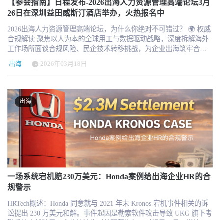
基础设施层。LinkedIn 与 Indeed 是其中最具代表性的两家。
【参会指南】日程发布-2026出海人力资源管理高端论坛3月
结束，在场参会人员纷纷表示，本次论坛不仅收获了前沿的出海 HR
图，持续举办高品质的专业前沿论坛，表彰认可业内先进。 【出
LinkedIn 作为全球最大的职业社交网络，已经成为中高端人才招聘
26日在深圳益田威斯汀酒店举办，火热报名中
管理知识，更结识了志同道合的行业伙伴，为企业后续全球化布局
海】2026出海人力资源管理高端论坛将于7月17日上海举办！企业扬
的核心平台，企业可以通过技能、行业、职位、公司背景等维度精
提供了重要支撑。 至此，由HRTech主办的「2026出海人力资源管理
帆海外，HR保驾护航！ 企业HR免费抢票链接：
2026出海人力资源管理高端论坛，为什么你绝对不可错过？ 🌍 权威
准搜索候选人，同时通过公司主页与内容传播建立雇主品牌。Indeed
高端论坛」深圳站圆满收官。印证了出海人力资源管理在企业全球
http://hrnext.cn/dTDfW 也欢迎更多出海HR机构合作联系！
合规解读 聚焦以人为本的全球用工与数据驱动战略，深度拆解海外
则更像是一个全球招聘搜索引擎，它整合了大量招聘网站的信息资
化进程中的核心价值。从合规风控到跨文化管理，从战略规划到落
工作场所面谈合规风险、民企技术转移挑战，为企业出海筑牢合规
源，并通过职位聚合与关键词匹配形成巨大的流量入口。对于许多
地实践，出海 HR 正从 “事务性支持” 向 “战略引领” 加速转型，成为
防线，规避跨国运营法律陷阱。 🚢 实战经验分享 集结原华为、传
企业来说，LinkedIn 与 Indeed 构成了海外招聘的基础平台组合。 然
中国企业扬帆海外的关键护航力量。 再次感谢我们的分享嘉宾、合
出海
2026年03月18日
音、旗滨集团等头部出海企业实战派专家，分享东南亚运营管理、
而，全球招聘市场的真实情况远比表面复杂。虽然 LinkedIn 与
作伙伴以及每一位参会嘉宾！出海人力资源管理高端论坛的成功举
品牌破局路径，从战略到落地，手把手教你搞定跨文化冲突与全球
Indeed 覆盖全球，但在许多地区，本地招聘平台依然拥有更高的渗
办离不开每一位伙伴的支持与参与！
人才管理。 💡 精准痛点直击 覆盖「全球用工合规管理」「出海品牌
透率和用户活跃度。例如在北美市场，除了 LinkedIn 和 Indeed 之
破局」「东南亚运营实践」「HR 助力企业出海」等核心议题，每一
外，ZipRecruiter、Handshake 与 Snagajob 也占据重要位置。
出海
场分享都直击企业出海 HR 管理的真问题、真需求。 🤝 高质量人脉
ZipRecruiter 是美国中小企业常用的招聘平台之一，而 Handshake 则
拓展 与 150 + 出海企业 HR 负责人、行业专家面对面交流，精准链
是北美校园招聘的重要渠道，与超过 1500 所大学建立合作关系。
接出海圈层资源，搭建长期合作与互助的专业人脉网络。 🎯 专属服
Snagajob 则专注于小时工和服务业岗位，在餐饮、零售和物流行业
务对接 现场对接Remote People等出海 HR 解决方案服务商，高效匹
中具有较高的使用率。 欧洲招聘市场则呈现出明显的区域平台结
配全球用工管理工具与服务资源，精准连接优质合作伙伴。 🎁 参会
构。StepStone 是欧洲最大的招聘平台之一，覆盖德国、英国、比利
专属好礼 主办方及合作机构现场派送 2026 新款专属好礼，参会即有
时等多个国家，并支持多语言招聘。Totaljobs 是英国重要的招聘门
机会领取惊喜福利，满载而归 马上报名！更多精彩尽在3月26日周四
户之一，在本地企业招聘中拥有较高使用率。Reed 也是英国非常重
下午的出海论坛现场揭晓！2026 中企出海人力资源管理高端论坛 ·
一场系统宕机赔230万美元：Honda案例给出海企业HR的合
要的招聘平台之一，它不仅提供职位发布和简历搜索服务，还整合
深圳 企业出海，HR保驾护航！ 时间：2026年3月26日周四 14:00-
规警示
职业培训课程，形成“招聘 + 职业发展”的平台模式。与此同时，
17:00（下午13点开始签到） 地点：深圳 益田威斯汀酒店三楼 费
Xing 在德国、奥地利和瑞士等德语区市场依然具有重要影响力。许
HRTech概述：Honda 同意就与 2021 年末 Kronos 宕机事件相关的诉
用：出海企业HR及高管免费参加，但需审核且通过 HR服务机构及
多德国企业在招聘时会同时使用 LinkedIn 与 Xing，以同时覆盖国际
讼提出 230 万美元和解。事件起因是勒索软件攻击导致 UKG 旗下考
顾问（非企业内部HR均需购买门票）1980元/人 报名：
人才和本土人才。 在亚洲招聘市场，区域平台的作用更加明显。东