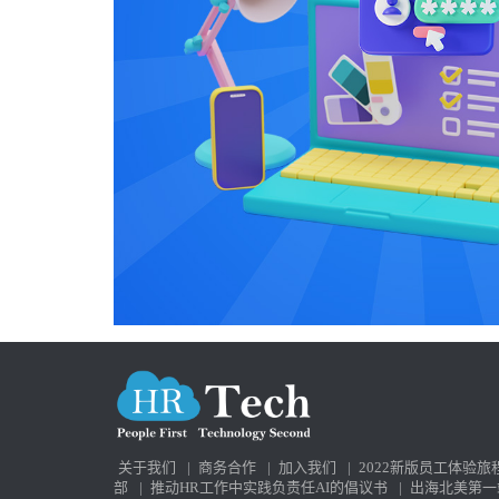
关于我们
|
商务合作
|
加入我们
|
2022新版员工体验旅
部
|
推动HR工作中实践负责任AI的倡议书
|
出海北美第一