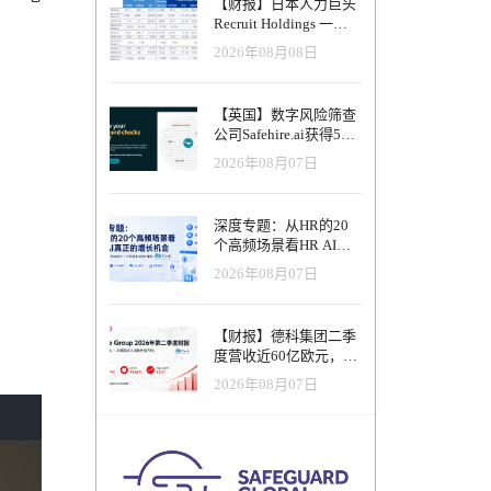
【财报】日本人力巨头
Recruit Holdings 一季
度营收破1.04万亿日
2026年08月08日
元：Indeed美国收入逆
势增长30%，AI招聘推
动利润率升至47.4%
【英国】数字风险筛查
公司Safehire.ai获得50
万英镑融资，重塑招聘
2026年08月07日
风控体系
深度专题：从HR的20
个高频场景看HR AI真
正的增长机会
2026年08月07日
【财报】德科集团二季
度营收近60亿欧元，其
中AI代理已覆盖50%收
2026年08月07日
入，招聘服务进入运营
重构阶段