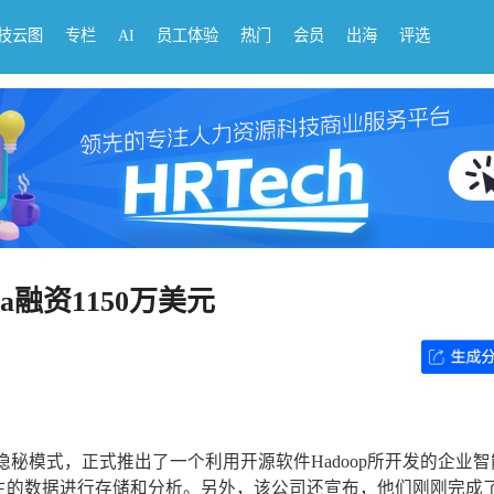
科技云图
专栏
AI
员工体验
热门
会员
出海
评选
ta融资1150万美元
们结束隐秘模式，正式推出了一个利用开源软件Hadoop所开发的企业
生的数据进行存储和分析。另外，该公司还宣布，他们刚刚完成