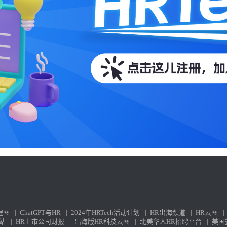
程图
|
ChatGPT与HR
|
2024年HRTech活动计划
|
HR出海频道
|
HR云图
|
站
|
HR上市公司财报
|
出海版HR科技云图
|
北美华人HR招聘平台
|
美国