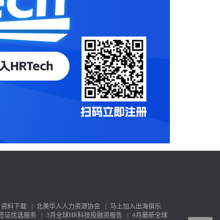
资料下载
|
北美华人人力资源协会
|
马上加入出海俱乐
签证优选服务
|
3月全球HR科技投融资报告
|
4月最新全球