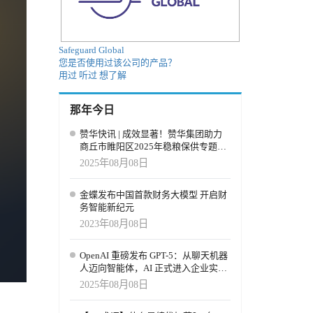
Safeguard Global
您是否使用过该公司的产品？
用过
听过
想了解
那年今日
赞华快讯 | 成效显著！赞华集团助力
商丘市睢阳区2025年稳粮保供专题培
训，育强“新农人”
2025年08月08日
金蝶发布中国首款财务大模型 开启财
务智能新纪元
2023年08月08日
OpenAI 重磅发布 GPT-5：从聊天机器
人迈向智能体，AI 正式进入企业实用
时代
2025年08月08日