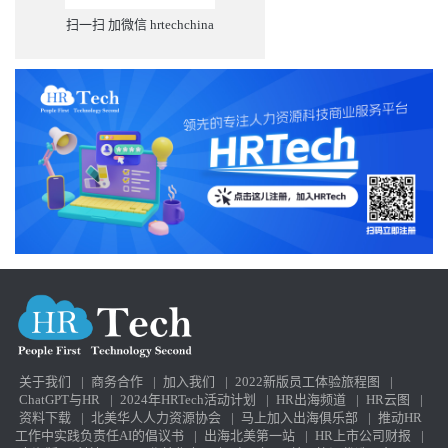
扫一扫 加微信 hrtechchina
关于我们
|
商务合作
|
加入我们
|
2022新版员工体验旅程图
|
ChatGPT与HR
|
2024年HRTech活动计划
|
HR出海频道
|
HR云图
|
资料下载
|
北美华人人力资源协会
|
马上加入出海俱乐部
|
推动HR
工作中实践负责任AI的倡议书
|
出海北美第一站
|
HR上市公司财报
|