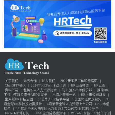
关于我们
|
商务合作
|
加入我们
|
2022新版员工体验旅程图
|
ChatGPT与HR
|
2024年HRTech活动计划
|
HR出海频道
|
HR云图
|
资料下载
|
北美华人人力资源协会
|
马上加入出海俱乐部
|
推动HR
工作中实践负责任AI的倡议书
|
出海北美第一站
|
HR上市公司财报
|
出海版HR科技云图
|
北美华人HR招聘平台
|
美国签证优选服务
|
3
月全球HR科技投融资报告
|
4月最新全球人力资源上市公司 TOP10市值
榜单
|
4月最新中国大陆地区人力资源上市公司市值 TOP10 榜单
|
HRTech邮件订阅
|
HRAI能力成熟度测评
|
Workday财报：27财年Q1财