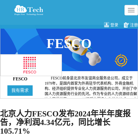
切
换
导
登录
注册
航
FESCO
FESCO前身是北京市友谊商业服务总公司，成立于
FESCO
1979年，是国内首家为外商驻华代表机构、外商金融机
构、经济组织提供专业化人力资源服务的公司，开创了中
我有需求
国人力资源服务行业的先河。作为专业的人力资源综合解
决方案提供商，FESCO以温暖的服务与先进的技术，41年
来一直为各种组织和企业提供全方位人力资源解决方案，
推动着中外企业在华业务的快速增长，帮助国内外人才不
北京人力FESCO发布2024年半年度报
断提升价值。 FESCO一直深耕人力资源服务行业，涵盖
告，净利润4.34亿元，同比增长
用工管理、人事代理、商业外包、健康管理、财税薪酬、
弹性福利、管理咨询、国际人才服务、高端人才寻访等多
105.71%
重领域，坚持秉以匠人之心打造人力资源价值链上的每一
环。目前，FESCO为来自上百个国家和地区的数万家客