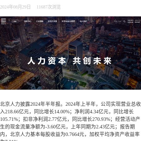
户、数百万名中外人才提供着有温度的服务。FESCO服务
2024年08月29日
11687次浏览
的客户涵盖了信息通信、新能源、新材料、航空航天、生
物医药、智能制造等众多领域。 未来，FESCO将继续通
过服务、产品和科技创造价值，打造一个有价值的智慧人
力服务生态，赋能组织和行业发展。
北京人力披露2024年半年报。2024年上半年，公司实现营业总收
入218.66亿元，同比增长14.00%；净利润4.34亿元，同比增长
105.71%；扣非净利润2.77亿元，同比增长270.93%；经营活动产
生的现金流量净额为-3.60亿元，上年同期为2.43亿元；报告期
内，北京人力基本每股收益为0.7664元，加权平均净资产收益率