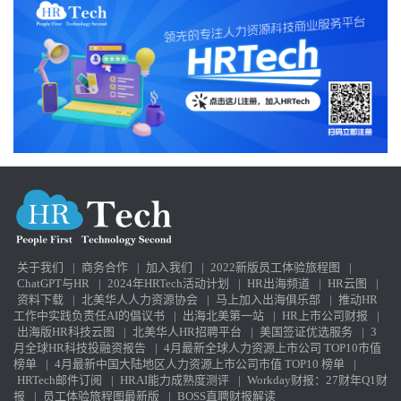
关于我们
|
商务合作
|
加入我们
|
2022新版员工体验旅程图
|
ChatGPT与HR
|
2024年HRTech活动计划
|
HR出海频道
|
HR云图
|
资料下载
|
北美华人人力资源协会
|
马上加入出海俱乐部
|
推动HR
工作中实践负责任AI的倡议书
|
出海北美第一站
|
HR上市公司财报
|
出海版HR科技云图
|
北美华人HR招聘平台
|
美国签证优选服务
|
3
月全球HR科技投融资报告
|
4月最新全球人力资源上市公司 TOP10市值
榜单
|
4月最新中国大陆地区人力资源上市公司市值 TOP10 榜单
|
HRTech邮件订阅
|
HRAI能力成熟度测评
|
Workday财报：27财年Q1财
报
|
员工体验旅程图最新版
|
BOSS直聘财报解读