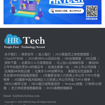
关于我们
|
商务合作
|
加入我们
|
2022新版员工体验旅程图
|
ChatGPT与HR
|
2024年HRTech活动计划
|
HR出海频道
|
HR云图
|
资料下载
|
北美华人人力资源协会
|
马上加入出海俱乐部
|
推动HR
工作中实践负责任AI的倡议书
|
出海北美第一站
|
HR上市公司财报
|
出海版HR科技云图
|
北美华人HR招聘平台
|
美国签证优选服务
|
3
月全球HR科技投融资报告
|
4月最新全球人力资源上市公司 TOP10市值
榜单
|
4月最新中国大陆地区人力资源上市公司市值 TOP10 榜单
|
HRTech邮件订阅
|
HRAI能力成熟度测评
|
Workday财报：27财年Q1财
报
|
员工体验旅程图最新版
|
BOSS直聘财报解读
Email:
hi@hrtechchina.com
Copyright © 2026 HRTechChina.All Rights Reserved.