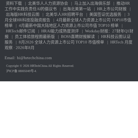
资料下载
|
北美华人人力资源协会
|
马上加入出海俱乐部
|
推动HR
工作中实践负责任AI的倡议书
|
出海北美第一站
|
HR上市公司财报
|
出海版HR科技云图
|
北美华人HR招聘平台
|
美国签证优选服务
|
3
月全球HR科技投融资报告
|
4月最新全球人力资源上市公司 TOP10市值
榜单
|
4月最新中国大陆地区人力资源上市公司市值 TOP10 榜单
|
HRTech邮件订阅
|
HRAI能力成熟度测评
|
Workday财报：27财年Q1财
报
|
员工体验旅程图最新版
|
BOSS直聘财报解读
|
HR科技云图认证
服务
|
8月2026 全球人力资源上市公司 TOP10 市值榜单
|
HRTech 月度
观察 · 2026年8月
Email:
hi@hrtechchina.com
Copyright © 2026 HRTechChina.All Rights Reserved.
沪ICP备 08005049号-4.