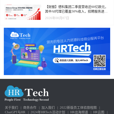
【财报】德科集团二季度营收近60亿欧元，
其中AI代理已覆盖50%收入，招聘服务进入
运营重构阶段
2026年08月07日
关于我们
|
商务合作
|
加入我们
|
2022新版员工体验旅程图
|
ChatGPT与HR
|
2024年HRTech活动计划
|
HR出海频道
|
HR云图
|